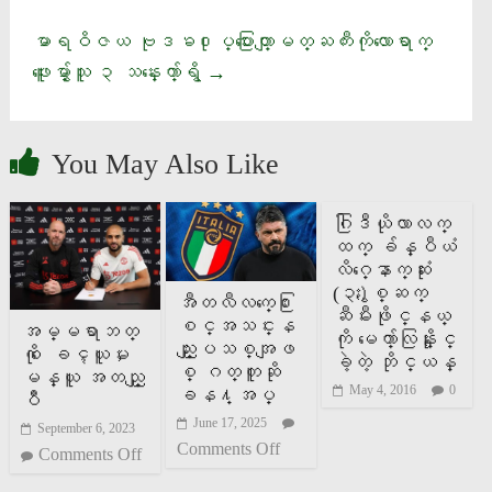
မာရဝိဇယ ဗုဒၶ႐ုပ္ပြားေတာ္ျမတ္ႀကီးကိုလာေရာက္
ဖူးေမွ်ာ္သူ ၃ သန္းေက်ာ္ရွိ
→
You May Also Like
ဂြါဒီယိုလာလက္
ထက္ ခ်န္ပီယံ
လိဂ္ေနာက္ဆံုး
(၃)ႏွစ္ဆက္
အီတလီလက္ေ႐ြး
ဆီမီးဖိုင္နယ္
စင္အသင္းန
အမ္မရာဘတ္
ကို မေက်ာ္လြန္ႏိုင္
ည္းျပသစ္အျဖ
ကို ေခၚယူမႈ
ခဲ့တဲ့ ဘိုင္ယန္
စ္ ဂတ္တူဆို
မန္ယူ အတည္ျ
May 4, 2016
0
ခန႔္အပ္
ပဳ
June 17, 2025
September 6, 2023
Comments Off
Comments Off