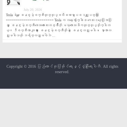
July 20, 2026
Tesla ရဲ႕‌ေျခနင္းမဲ့စက္ဘီးထုတ္လုပ္ၿပီးခဏမွာပစၥည္းျပတ္သြား 
======================== Tesla က လမ္းေလွ်ာက္ခါစ ကေလးငယ္ေတြအတြ
က္ ေျခနင္းမဲ့စက္ဘီးအေသးစားေလးတစ္မ်ိဳးကို မၾကာေသးမီကထုတ္လုပ္လိုက္ပါတ
ယ္။ ဒီစက္ဘီးဟာ တျခား ေျခနင္းမဲ့စက္ဘီးလိုပဲ ေျခနင္းလည္းမပါ၊ ေမာ္တာလ
ည္းမပါသလို ဘရိတ္လည္းမပါဘဲ …
Copyright © 2016
ပြည်ထောင်စုကြံ့ခိုင်ရေးနှင့်ဖွံ့ဖြိုးရေးပါတီ
. All rights
reserved.