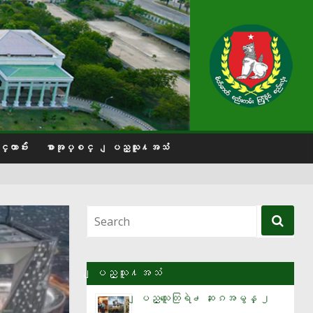
္တာဗ်ဴး
စာအုပ္စင္
ျပည္သူ႔အသံ
ျပည္သူ႔အသံ
ျပည္သူေတြရဲ႕ ဆႏၵအမွန္ ၂