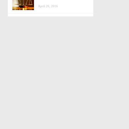
April 26, 2016