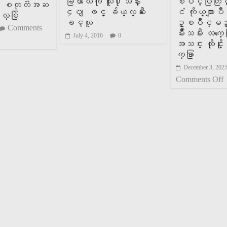
ခြၽာယီကို ယူ႐ိုသန္း
ၿပိဳင္ပြဲတြင္
း စတုတၱအႀ
၄၀ ျဖင့္ ခ်ယ္လ္ဆီး ေ
ငံ ကိုယ္စားျ
ုလ္စြဲ
ခၚယူ
ဥ္ၿပိဳင္မည
Comments
မ်ိဳးသမီး လက္ေ
July 4, 2016
0
အသင္း ထိုင္းႏ
က္ခြာ
December 3, 202
Comments Off