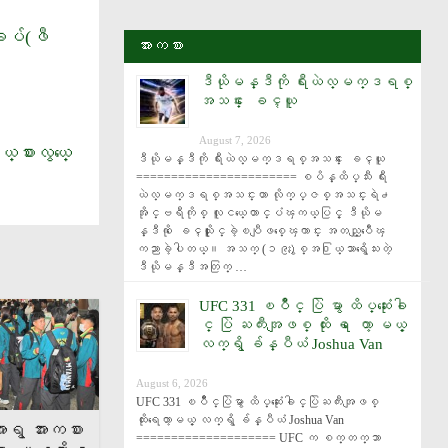
ျုပ်(ဖီ
အားကစား
ဒီယိုမန္ဒီကို ရီးယဲလ္မက္ဒရစ္
အသင္း ေခၚယူ
August 7, 2026
္စားလွယ္ေ
ဒီယိုမန္ဒီကို ရီးယဲလ္မက္ဒရစ္အသင္း ေခၚယူ 
======================= စပိန္ထိပ္သီး ရီး
ယဲလ္မက္ဒရစ္အသင္းဟာ လိုက္ပ္ဇစ္အသင္းရဲ႕ 
အိုင္ဗရီကိုစ္ လူငယ္ေတာင္ပံၾကယ္ပြင့္ ဒီယိုမ
န္ဒီကို ေခၚယူႏိုင္ခဲ့ၿပီျဖစ္ေၾကာင္း အတည္ျပဳေၾ
ကညာခဲ့ပါတယ္။ အသက္ (၁၉)ႏွစ္အ႐ြယ္သာရွိေသးတဲ့ 
ဒီယိုမန္ဒီအတြက္ …
UFC 331 ၿပိဳင္ ပြဲ မွာ ထိပ္ဆုံးေခါ
င္ ပြဲ ႀကီးအျဖစ္ ထိုး ရ ေတာ့ မယ့္
လက္ရွိ ခ်န္ပီယံ ‌Joshua Van
August 6, 2026
UFC 331 ၿပိဳင္ပြဲမွာ ထိပ္ဆုံးေခါင္ပြဲႀကီးအျဖစ္ 
ထိုးရေတာ့မယ့္ လက္ရွိ ခ်န္ပီယံ ‌Joshua Van 
ရွ အားကစား
==================== UFC က စက္တက္ဘာ 