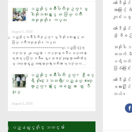
ဆော်ဒီနို
ျပည္ခိုင္ၿဖိဳးပါတီဒုဥကၠ႒မွ
တာကြောင့် 
ဝါဆိုသကၤန္းႏွင့္ လႉ ဖြယ္ ဝတၳဳ
ကျင်းပဖွ
အစုစုတို႔ ကပ္လႉ
ဆော်ဒီနိုင
August 5, 2026
ဖို့ စီစ
ျပည္ခိုင္ၿဖိဳးပါတီဒုဥကၠ႒မွ ဝါဆိုသကၤန္းႏွင့္ လႉ
ဖြယ္ ဝတၳဳအစုစုတို႔ ကပ္လႉ 
အဆိုပါ ၁၀
========================= (ျပည္တြင္း)ၾ
သဂုတ္ ၄ ေနျပည္ေတာ္ ၊တပ္ကုန္းၿမိဳ႕နယ္ အေနာ္
အထက် မီတာ
ရထာရပ္ကြက္ ၿမိဳ႕ေရွ႕စႏၵာ႐ုံဘုန္းေတာ္ႀကီးေက်ာင္း
ပရိသတ် ၄
မွ သက္ေတာ္ရွည္ ဆရာေတာ္ဘုရားႀကီးအား ၾသဂုတ္လ …
ဖြစ်ကြော
ျပည္ခိုင္ၿဖိဳးပါတီ ဥကၠ႒ ဦးခင္
ဆော်ဒီနို
ရီ တိုင္းေဒသႀကီး/ျပည္နယ္ လႊတ္ေ
တာ္ဥကၠ႒မ်ားႏွင့္ အစည္း အ ေဝး ျပဳ
ဖလားပြိုင
လုပ္
တယ်။
August 3, 2026
ျပည္နယ္ႏွင့္တိုင္း သတင္းမ်ား