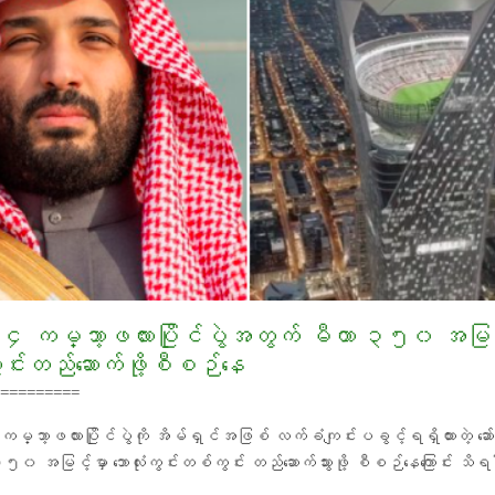
ကမ္ဘာ့ဖလားပြိုင်ပွဲအတွက် မီတာ ၃၅၀ အမြင့
းကွင်းတည်ဆောက်ဖို့စီစဉ်နေ
==========
ာ့ဖလားပြိုင်ပွဲကို အိမ်ရှင်အဖြစ် လက်ခံကျင်းပခွင့်ရရှိထားတဲ့ ဆော်
၅၀ အမြင့်မှာ ဘောလုံးကွင်းတစ်ကွင်း တည်ဆောက်သွားဖို့ စီစဉ်နေကြောင်း 