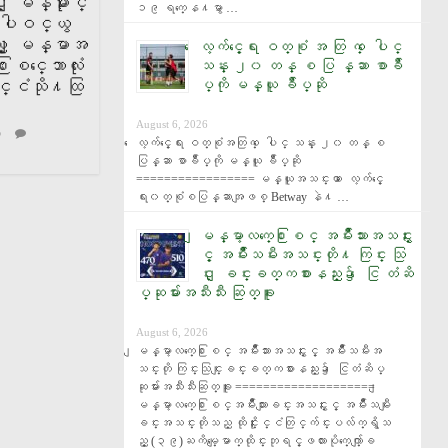
 ျမန္မာႏိုင္
၁၉ ရက္ေန႔မွာ …
ပဳ ပါဝင္ယွ
့္ ျမန္မာအ
ေလ့က်င့္ေရး ဝတ္စုံ အ တြ က္ ေပါင္
႐ြးစင္ေဘာလုံး
သန္း ၂၀ တန္ စ ပြ န္ဆာ စာခ်ဳ
ိုင္ငံသို႔ထြ
ပ္ကို မန္ယူ ခ်ဳပ္ဆို
August 6, 2026
5
ေလ့က်င့္ေရး ဝတ္စုံအတြက္ ေပါင္ သန္း ၂၀ တန္ စ
ပြန္ဆာ စာခ်ဳပ္ကို မန္ယူ ခ်ဳပ္ဆို 
================= မန္ယူအသင္းဟာ ေလ့က်င့္ေ
ရး၀တ္စုံစပြန္ဆာအျဖစ္ Betway နဲ႔ …
ျမန္မာ့လက္ေ႐ြးစင္ အမ်ိဳးသားအသင္းႏွ
င့္ အမ်ိဳးသမီးအသင္းတို႔ ကြင္း သြ
င္း ျခင္းခတ္ကစားနည္း၌ ေငြ တံဆိ
ပ္ဆုမ်ားအသီးသီး ဆြတ္ခူး
August 6, 2026
ျမန္မာ့လက္ေ႐ြးစင္ အမ်ိဳးသားအသင္းႏွင့္ အမ်ိဳးသမီးအ
သင္းတို ကြင္းသြင္းျခင္းခတ္ကစားနည္း၌ ေငြတံဆိပ္
ဆုမ်ားအသီးသီးဆြတ္ခူး ==================== ျ
မန္မာ့လက္ေ႐ြးစင္အမ်ိဳးသားျခင္းအသင္းႏွင့္ အမ်ိဳးသမီးျ
ခင္းအသင္းတိုသည္ ထိုင္းႏိုင္ငံတြင္က်င္းပလ်က္ရွိသ
ည့္ (၃၉)ႀကိမ္ေျမာက္ထိုင္းဘုရင့္ဖလားပိုက္ေက်ာ္ျခ