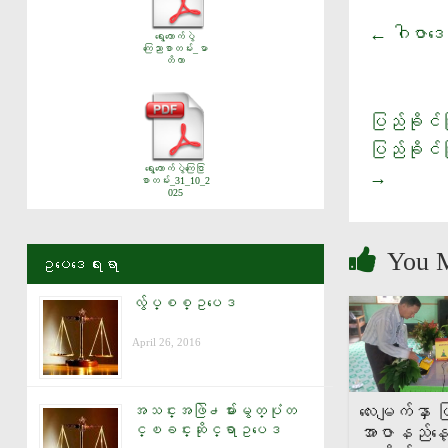
ဂါဇာဒ
←
ရွေးကောက်ပွဲ
ကြေညာစာတမ်း_မာ
တိကာ
ပြည်ခိုင်ဖ
ပြည်ခိုင်ဖြ
ရွေးကောက်ပွဲကြေငြာ
→
စာတမ်း_31_10_2
025
You 
ဥပေဒေရးရာ
လွ်ပ္စစ္ဥပေဒ
April 26, 2016
လေးမျက်နှာ ပ
အသင္းအဖြဲ႕မ်ားမွတ္ပုံတ
င္ၿခင္းဆိုင္ရာဥပေဒ
အာဇာနည်နေ