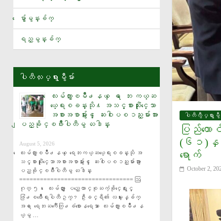
ေလးမ်က္ႏွာၿမိဳ႕နယ္ ေရ ေဘး ကယ္ဆယ္ေရးစခန္းသို႔ အသင့္စားသုံးႏိုင္ေသာအစားအစာမ်ာ
ေမွ်ာ္မွန္းခ်က္
ေရႀကီးနစ္ျမဳပ္မႈဒဏ္ခံရသည့္ ေက်း႐ြာမ်ားရွိ ျပည္သူမ်ားအား ျပည္ခိုင္ၿဖိဳးပါတ
ရည္မွန္းခ်က္
ဒီယိုမန္ဒီကို ရီးယဲလ္မက္ဒရစ္အသင္း ေခၚယူ
ပါတီလႈပ္ရွားမွဳမ်ား
ေလးမ်က္ႏွာၿမိဳ႕နယ္ ေရ ေဘး ကယ္ဆ
ယ္ေရးစခန္းသို႔ အသင့္စားသုံးႏိုင္ေသာ
အစားအစာမ်ားႏွင့္ ေဆးဝါးပစၥည္းမ်ားအား
ပါတီလွဳပ္ရွားမွဳမ
ျပည္ခိုင္ၿဖိဳးပါတီမွ လႉဒါန္း
ပြည်ထောင
(၆၁)နှစ်
August 5, 2026
ရောက်
ေလးမ်က္ႏွာၿမိဳ႕နယ္ ေရေဘးကယ္ဆယ္ေရးစခန္းသို အ
သင့္စားသုံးႏိုင္ေသာအစားအစာမ်ားႏွင့္ ေဆးဝါးပစၥည္းမ်ားအား ျ
October 2, 20
ပည္ခိုင္ၿဖိဳးပါတီမွ လႉဒါန္း 
================================= ဩ
ဂုတ္ ၅၊ ေလးမ်က္ႏွာ ျပည္ေထာင္စုႀကံ့ခိုင္ေရးႏွင့္
ဖြံ႕ၿဖိဳးေရးပါတီဥကၠ႒ ဦးခင္ရီ၏ လမ္းၫႊန္ခ်က္
အရ ေရေဘးႀကဳံေတြ႕ခံစားေနရေသာ ေလးမ်က္ႏွာၿမိဳ႕န
ယ္မွ …