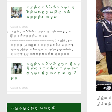
ျပည္ခိုင္ၿဖိဳးပါတီဒုဥကၠ႒မွ
ဝါဆိုသကၤန္းႏွင့္ လႉ ဖြယ္ ဝတၳဳ
အစုစုတို႔ ကပ္လႉ
August 5, 2026
ျပည္ခိုင္ၿဖိဳးပါတီဒုဥကၠ႒မွ ဝါဆိုသကၤန္းႏွင့္ လႉ
ဖြယ္ ဝတၳဳအစုစုတို႔ ကပ္လႉ 
========================= (ျပည္တြင္း)ၾ
သဂုတ္ ၄ ေနျပည္ေတာ္ ၊တပ္ကုန္းၿမိဳ႕နယ္ အေနာ္
ရထာရပ္ကြက္ ၿမိဳ႕ေရွ႕စႏၵာ႐ုံဘုန္းေတာ္ႀကီးေက်ာင္း
မွ သက္ေတာ္ရွည္ ဆရာေတာ္ဘုရားႀကီးအား ၾသဂုတ္လ …
ျပည္ခိုင္ၿဖိဳးပါတီ ဥကၠ႒ ဦးခင္
ရီ တိုင္းေဒသႀကီး/ျပည္နယ္ လႊတ္ေ
တာ္ဥကၠ႒မ်ားႏွင့္ အစည္း အ ေဝး ျပဳ
လုပ္
August 3, 2026
ပြည်ထောင်
မြန်မာနို
ျပည္နယ္ႏွင့္တိုင္း သတင္းမ်ား