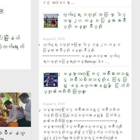
၁၉ ရက္ေန႔မွာ …
ညာ
ေလ့က်င့္ေရး ဝတ္စုံ အ တြ က္ ေပါင္
သန္း ၂၀ တန္ စ ပြ န္ဆာ စာခ်ဳ
ပ္ကို မန္ယူ ခ်ဳပ္ဆို
/မြို့နယ်
August 6, 2026
ေလ့က်င့္ေရး ဝတ္စုံအတြက္ ေပါင္ သန္း ၂၀ တန္ စ
သို့တက်ရောက်
ပြန္ဆာ စာခ်ဳပ္ကို မန္ယူ ခ်ဳပ္ဆို 
================= မန္ယူအသင္းဟာ ေလ့က်င့္ေ
ရး၀တ္စုံစပြန္ဆာအျဖစ္ Betway နဲ႔ …
ျမန္မာ့လက္ေ႐ြးစင္ အမ်ိဳးသားအသင္းႏွ
င့္ အမ်ိဳးသမီးအသင္းတို႔ ကြင္း သြ
င္း ျခင္းခတ္ကစားနည္း၌ ေငြ တံဆိ
ပ္ဆုမ်ားအသီးသီး ဆြတ္ခူး
August 6, 2026
ျမန္မာ့လက္ေ႐ြးစင္ အမ်ိဳးသားအသင္းႏွင့္ အမ်ိဳးသမီးအ
သင္းတို ကြင္းသြင္းျခင္းခတ္ကစားနည္း၌ ေငြတံဆိပ္
ဆုမ်ားအသီးသီးဆြတ္ခူး ==================== ျ
မန္မာ့လက္ေ႐ြးစင္အမ်ိဳးသားျခင္းအသင္းႏွင့္ အမ်ိဳးသမီးျ
​ၿမိဳ႕နယ္​
ခင္းအသင္းတိုသည္ ထိုင္းႏိုင္ငံတြင္က်င္းပလ်က္ရွိသ
ည့္ (၃၉)ႀကိမ္ေျမာက္ထိုင္းဘုရင့္ဖလားပိုက္ေက်ာ္ျခ
သာ