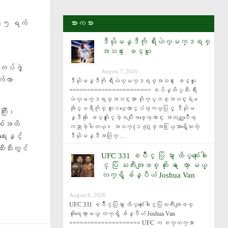
အားကစား
၂၀၂၅ ရက်
ဒီယိုမန္ဒီကို ရီးယဲလ္မက္ဒရစ္
။
အသင္း ေခၚယူ
ပ်ဖွဲ့
August 7, 2026
က်ကာ
ဒီယိုမန္ဒီကို ရီးယဲလ္မက္ဒရစ္အသင္း ေခၚယူ 
======================= စပိန္ထိပ္သီး ရီး
ယဲလ္မက္ဒရစ္အသင္းဟာ လိုက္ပ္ဇစ္အသင္းရဲ႕ 
အိုင္ဗရီကိုစ္ လူငယ္ေတာင္ပံၾကယ္ပြင့္ ဒီယိုမ
ြီး၊
န္ဒီကို ေခၚယူႏိုင္ခဲ့ၿပီျဖစ္ေၾကာင္း အတည္ျပဳေၾ
စ်အထိ
ကညာခဲ့ပါတယ္။ အသက္ (၁၉)ႏွစ္အ႐ြယ္သာရွိေသးတဲ့ 
ေးနှင့်
ဒီယိုမန္ဒီအတြက္ …
းသီးတွင်
UFC 331 ၿပိဳင္ ပြဲ မွာ ထိပ္ဆုံးေခါ
င္ ပြဲ ႀကီးအျဖစ္ ထိုး ရ ေတာ့ မယ့္
လက္ရွိ ခ်န္ပီယံ ‌Joshua Van
August 6, 2026
UFC 331 ၿပိဳင္ပြဲမွာ ထိပ္ဆုံးေခါင္ပြဲႀကီးအျဖစ္ 
ထိုးရေတာ့မယ့္ လက္ရွိ ခ်န္ပီယံ ‌Joshua Van 
==================== UFC က စက္တက္ဘာ 