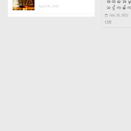
အထိမ်းအမှတ
April 26, 2016
သင်္ကန်းက
July 20, 2022
Off