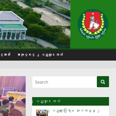
္တာဗ်ဴး
စာအုပ္စင္
ျပည္သူ႔အသံ
ျပည္သူ႔အသံ
ျပည္သူေတြရဲ႕ ဆႏၵအမွန္ ၂