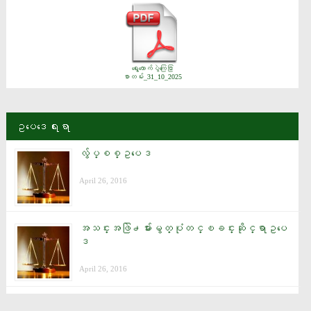
ရွေးကောက်ပွဲကြေငြာ
စာတမ်း_31_10_2025
ဥပေဒေရးရာ
လွ်ပ္စစ္ဥပေဒ
April 26, 2016
အသင္းအဖြဲ႕မ်ားမွတ္ပုံတင္ၿခင္းဆိုင္ရာဥပေ
ဒ
April 26, 2016