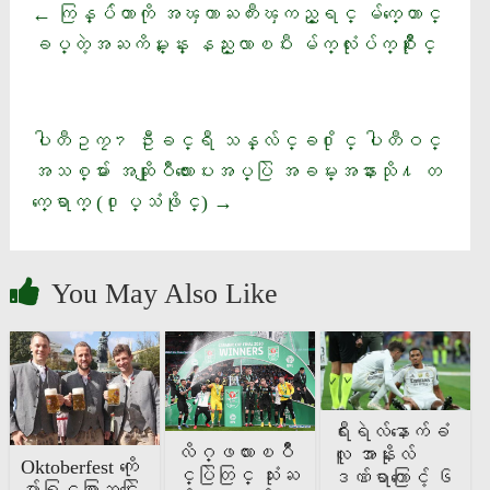
ကြန္ပ်ဴတာကို အၾကာႀကီးၾကည့္ရင္ မ်က္ေတာင္
←
ခပ္တဲ့အႀကိမ္ႏႈန္း နည္းလာၿပီး မ်က္လုံးပ်က္စီးႏိုင္
ပါတီဥကၠ႒ ဦးခင္ရီ သန္လ်င္ခ႐ိုင္ ပါတီဝင္
အသစ္မ်ား အဆိုျပဳလႊာေပးအပ္ပြဲ အခမ္းအနားသို႔ တ
က္ေရာက္ (႐ုပ္သံဖိုင္)
→
You May Also Like
ရီးရဲလ်နောက်ခံ
လိဂ္ဖလားၿပိဳ
လူ အာနိုးလ်
Oktoberfest ကိုေ
င္ပြဲတြင္ သံုးႀ
ဒဏ်ရာကြောင့် ၆
ပ်ာ္ရြင္စြာဆင္ႏြဲေ