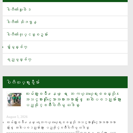
ေလးမ်က္ႏွာ ျပည္သူ႔လႊတ္ေတာ္ကိုယ္စားလွယ္ ဦးျမင့္စိုး၊ (ျမင့္စိုး-နတလ) ၊
ပါတီ၏မူ၀ါဒ
ေရ ေဘး သင့္ေနေသာ ၿမိဳ႕ေပၚ ရပ္ ကြက္ မ်ားကို လိုက္လံၾကည့္ရႈ။
ျပည္ခိုင္ၿဖိဳးပါတီဒုဥကၠ႒မွ ဝါဆိုသကၤန္းႏွင့္ လႉ ဖြယ္ ဝတၳဳအစုစုတို႔
ပါတီ၏ သႏိၷဌာန္
ကပ္လႉ
ပါတီ၏လုပ္ငန္းစဥ္မ်ား
ေလးမ်က္ႏွာၿမိဳ႕နယ္တြင္ ဆက္သြယ္ေရးျပန္လည္ရရွိေစရန္ B2B Satellite
Terminal ၂ စုံႏွင့္ COW မိုဘိုင္းကား တပ္ဆင္
ေမွ်ာ္မွန္းခ်က္
လာအိုနဲ႔ပြဲ ပြဲစဥ္အလိုက္ အ ေကာင္း ဆုံး ကစားသမားဆုကို ဟက္ထရစ္ရွင္
ရည္မွန္းခ်က္
ဝင္းႏိုင္ထြန္း ဆြတ္ခူး
ေလးမ်က္ႏွာၿမိဳ႕နယ္မွ ေရ ေဘးသင့္သူမ်ားကို ဆန္ရိကၡာအပါအဝင္ ေထာက္
ပံ့ပစၥည္းမ်ားေပးအပ္
ပါတီလႈပ္ရွားမွဳမ်ား
တိုက္ ပြဲ စီမံခ်က္ေရးဆြဲၿပီး ပူးေပါင္း ေလ ေၾကာင္း တိုက္ခိုက္မႈလုပ္ႏိုင္မယ့္
AI စနစ္ကို တ႐ုတ္ျပသ
ေလးမ်က္ႏွာၿမိဳ႕နယ္ ေရ ေဘး ကယ္ဆယ္ေရးစခန္းသို႔
အသင့္စားသုံးႏိုင္ေသာအစားအစာမ်ားႏွင့္ ေဆးဝါးပစၥည္းမ်ားအား ျ
ခ်စ္သူေဂ်ာ္ဂ်ီနာနဲ႔ လက္ထပ္မဂၤလာအခမ္းအနားက်င္းပမယ့္ စီေရာ္နယ္ဒို
ပည္ခိုင္ၿဖိဳးပါတီမွ လႉဒါန္း
ေလးမ်က္ႏွာၿမိဳ႕နယ္ ေရ ေဘး ကယ္ဆယ္ေရးစခန္းသို႔ အသင့္စားသုံးႏိုင္ေသာအစား
August 5, 2026
အစာမ်ားႏွင့္ ေဆးဝါးပစၥည္းမ်ားအား ျပည္ခိုင္ၿဖိဳးပါတီမွ လႉဒါန္း
ေလးမ်က္ႏွာၿမိဳ႕နယ္ ေရေဘးကယ္ဆယ္ေရးစခန္းသို အသင့္စားသုံးႏိုင္ေသာအစားအစာ
မ်ားႏွင့္ ေဆးဝါးပစၥည္းမ်ားအား ျပည္ခိုင္ၿဖိဳးပါတီမွ လႉဒါန္း 