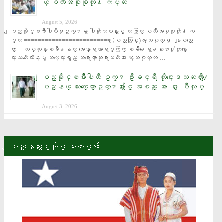
ယ္ ဝတၳဳအစုစုတို႔ ကပ္လႉ
August 5, 2026
ျပည္ခိုင္ၿဖိဳးပါတီဒုဥကၠ႒မွ ဝါဆိုသကၤန္းႏွင့္ လႉဖြယ္ ဝတၳဳအစုစုတို႔ က
ပ္လႉ ========================= (ျပည္တြင္း)ၾသဂုတ္ ၄ ေနျပည္ေ
တာ္ ၊တပ္ကုန္းၿမိဳ႕နယ္ အေနာ္ရထာရပ္ကြက္ ၿမိဳ႕ေရွ႕စႏၵာ႐ုံဘုန္းေ
တာ္ႀကီးေက်ာင္းမွ သက္ေတာ္ရွည္ ဆရာေတာ္ဘုရားႀကီးအား ၾသဂုတ္လ …
ျပည္ခိုင္ၿဖိဳးပါတီ ဥကၠ႒ ဦးခင္ရီ တိုင္းေဒသႀကီး/ျ
ပည္နယ္ လႊတ္ေတာ္ဥကၠ႒မ်ားႏွင့္ အစည္း အ ေဝး ျပဳလုပ္
August 3, 2026
ျပည္နယ္ႏွင့္တိုင္း သတင္းမ်ား