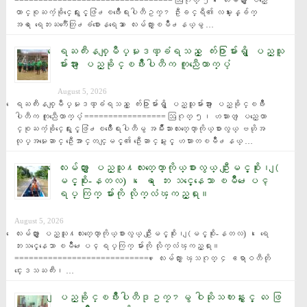
================================= ဩဂုတ္ ၅၊ ေလးမ်က္ႏွာ ျပည္ေ
ထာင္စုႀကံ့ခိုင္ေရးႏွင့္ဖြံ႕ၿဖိဳးေရးပါတီဥကၠ႒ ဦးခင္ရီ၏ လမ္းၫႊန္ခ်က္
အရ ေရေဘးႀကဳံေတြ႕ခံစားေနရေသာ ေလးမ်က္ႏွာၿမိဳ႕နယ္မွ …
ေရႀကီးနစ္ျမဳပ္မႈဒဏ္ခံရသည့္ ေက်း႐ြာမ်ားရွိ ျပည္သူ
မ်ားအား ျပည္ခိုင္ၿဖိဳးပါတီက ကူညီေထာက္ပံ့
August 5, 2026
ေရႀကီးနစ္ျမဳပ္မႈဒဏ္ခံရသည့္ ေက်း႐ြာမ်ားရွိ ျပည္သူမ်ားအား ျပည္ခိုင္ၿဖိဳး
ပါတီက ကူညီေထာက္ပံ့ ================= ဩဂုတ္ ၅၊ ဟသၤာတ ျပည္ေထာ
င္စုႀကံ့ခိုင္ေရးႏွင့္ဖြံ႕ၿဖိဳးေရးပါတီမွ အမ်ိဳးသားလႊတ္ေတာ္ကိုယ္စားလွယ္ ဗဟိုအ
လုပ္အမႈေဆာင္ ဦးေအာင္တင္ျမင့္၏ ဦးေဆာင္မႈႏွင့္ ဟသၤာတၿမိဳ႕နယ္ …
ေလးမ်က္ႏွာ ျပည္သူ႔လႊတ္ေတာ္ကိုယ္စားလွယ္ ဦးျမင့္စိုး၊ (ျ
မင့္စိုး-နတလ) ၊ ေရ ေဘး သင့္ေနေသာ ၿမိဳ႕ေပၚ
ရပ္ ကြက္ မ်ားကို လိုက္လံၾကည့္ရႈ။
August 5, 2026
ေလးမ်က္ႏွာ ျပည္သူ႔လႊတ္ေတာ္ကိုယ္စားလွယ္ ဦးျမင့္စိုး၊ (ျမင့္စိုး-နတလ) ၊ ေရေ
ဘးသင့္ေနေသာ ၿမိဳ႕ေပၚ ရပ္ကြက္ မ်ားကို လိုက္လံၾကည့္ရႈ။ 
============================= ေလးမ်က္ႏွာ ၾသဂုတ္ ၄ ဧရာဝတီတို
င္းေဒသႀကီး၊ …
ျပည္ခိုင္ၿဖိဳးပါတီဒုဥကၠ႒မွ ဝါဆိုသကၤန္းႏွင့္ လႉ ဖြ