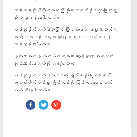
ကစားသမားကိုယ်တိုင်ကလည်း အိုးလ်ထရက်ဖိုဒ်ကို ပြောင်းရွှေ့
ဖို ဆန္ဒရှိနေပါတယ်။
မန်ယူနိုက်တက်နဲ့အပြိုင် ကြိုးပမ်းနေတဲ့ နယူးကာဆယ်က
လည်း ရှက်ရှကိုအတွက် ယူရို သန်း ၈၀ ဝန်းကျင်နဲ့
ကမ်းလှမ်းထားပါတယ်။
နယူးကာဆယ်နဲ့ လိုက်ပ်ဇစ်အကြား ဆွေးနွေးမှုတွေ ဆက်လက်
လုပ်ဆောင်နေတယ်လို သိရပါတယ်။
မန်ယူနိုက်တက်အသင်းကတော့ ရှက်ရှကိုရောက်လာရင်
အသင်းတိုက်စစ်မှူး ဟွိင်လန်းကို ပြန်လည်ရောင်းထုတ်
ဖွယ် ရှိနေပါတယ်။