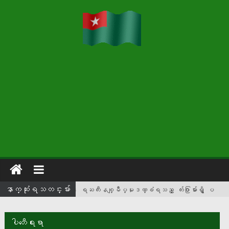
ေနာက္ဆံုးရသတင္းမ်ား
ေရႀကီးနစ္ျမဳပ္မႈဒဏ္ခံရသည့္ ေက်း႐ြာမ်ားရွိ ျပ
ည္သူမ်ားအား ျပည္ခိုင္ၿဖိဳးပါတီက ကူညီေထာက္ပံ့
ေတာင္ကိုရီးယားမွာ အပူလႈိင္းေၾကာင့္ ေသဆုံးသူ ၁၉ ဦးအထိရွိလာ
ပါတီေရးရာ