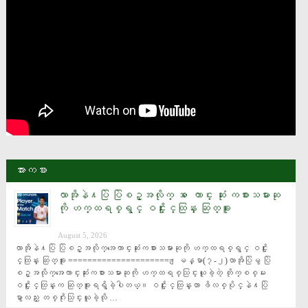
အားကစား
လာအိုနဲ႔ပြဲ ပြဲစဥ္အလိုက္ အ ေကာင္း ဆုံး ကစားသမားဆု
ကို ဟက္ထရစ္ရွင္ ဝင္းႏိုင္ထြန္း ဆြတ္ခူး
August 5, 2026
လာအိုနဲ႔ပြဲ ပြဲစဥ္အလိုက္အေကာင္းဆုံးကစားသမားဆုကို ဟက္ထရစ္ရွင္ ဝင္းႏို
င္ထြန္း ဆြတ္ခူး ====================== ျမန္မာ(၇-၂)လာအိုပြဲမွ ပြဲ
စဥ္အလိုက္အေကာင္းဆုံးကစားသမားဆုကို ဟက္ထရစ္သြင္းယူခဲ့တဲ့ တိုက္စစ္မႉး 
ဝင္းႏိုင္ထြန္းက ဆြတ္ခူးရရွိခဲ့ပါတယ္။ ဝင္းႏိုင္ထြန္းဟာ ဖိလစ္ပိုင္နဲ႔ပြဲ
မွာလည္း တစ္ဂိုးသြင္းယူခဲ့လို …