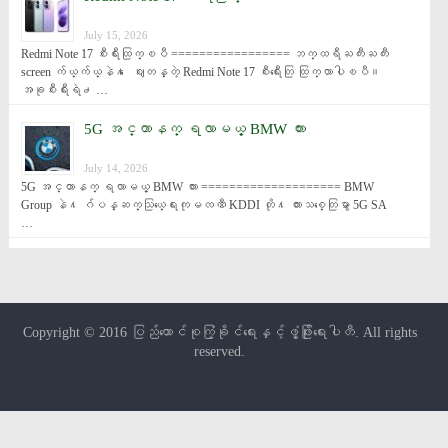
July 15, 2026
Redmi Note 17 စီးရီးထြက္ၿပီ ================= ဘက္ထရီႀကီးႀကီး 
screen က်ယ္က်ယ္နဲ႔ ေဈးတန္တဲ့ Redmi Note 17 စီးရီးေတြ ထြက္လာပါၿပီ။ 
အခုစီးရီးရဲ႕ …
5G အင္တာနက္ ရလာမယ့္ BMW ကား
July 14, 2026
5G အင္တာနက္ ရလာမယ့္ BMW ကား ==================== BMW 
Group နဲ႔ ဂ်ပန္ဆက္သြယ္ေရးကုမၸဏီ KDDI တို႔ ကားသစ္ေတြမွာ 5G SA 
…
Copyright © 2016
ပြည်ထောင်စုကြံ့ခိုင်ရေးနှင့်ဖွံ့ဖြိုးရေးပါတီ
. All rights
reserved.