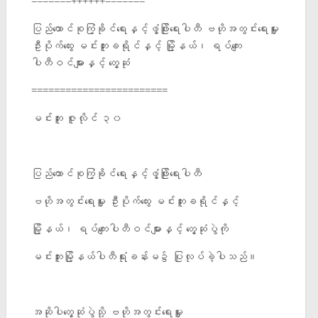
=======++++++=======
ပြည်ထောင်စုကြံ့ခိုင်ရေးနှင့်ဖွံ့ဖြိုးရေးပါတီ ဗဟိုအတွင်းရေးမှူး
ဦးပိုက်ထွေး မင်းဘူးခရိုင်နှင့် မြို့နယ်၊ ရပ်ကျေး
ပါတီဝင်များနှင့် တွေ့ဆုံ
========================
မင်းဘူး ဇူလိုင် ၃၀
ပြည်ထောင်စုကြံ့ခိုင်ရေးနှင့်ဖွံ့ဖြိုးရေးပါတီ
ဗဟိုအတွင်းရေးမှူး ဦးပိုက်ထွေး မင်းဘူးခရိုင်နှင့်
မြို့နယ်၊ ရပ်ကျေးပါတီဝင်များနှင့် တွေ့ဆုံပွဲကို
မင်းဘူးမြို့နယ်ပါတီရုံးခန်းမ၌ ပြုလုပ်ခဲ့ပါသည်။
အဆိုပါတွေ့ဆုံပွဲသို့ ဗဟိုအတွင်းရေးမှူး