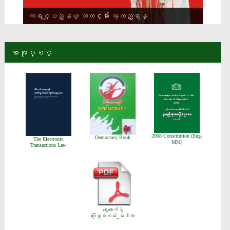
ကရင္ျပည္နယ္ သတင္းမ်ား ၾကည့္ရန္
စာအုပ္စင္
2008 Constitution (Eng-
Democracy Book
The Electronic
MM)
Transactions Law
ရွေးကောက်ပွဲ
ကြေညာစာတမ်း_မာတိကာ