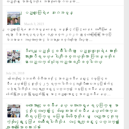
လည္လို႔ ေျပာတာရွိသလို႔ အမ်ားစုကေတာ့ ဂဃနဏ …
ျပည္သူေတြရဲ႕ ဆႏၵအမွန္
March 3, 2023
ျပည္သူေတြရဲ႕ ဆႏၵအမွန္ ယေန႔ ျမန္မာႏိုင္ငံတြင္ ယေန႔ ႀကဳံေတြ႕ေန
ရေသာ ျပႆနာအရပ္ရပ္ရဲ႕ ဇစ္ျမစ္က ၂၀၂၀ ခုႏွစ္ အေထြေထြေ႐ြးေကာက္ပြဲ 
မဲသမာမႈ။ ဘယ္ေလာက္ေတာင္ မဲသမာမႈျဖစ္လဲဆိုေတာ့ သိပ္ေတာ့ …
ဒီကေန့ျပည္ခုိင္ၿဖိဳးပါတီဟာ ျပည္သူလူထုရဲ႔အားကိုး
အားထားျပဳရမယ္႕ပါတီျဖစ္တယ္ဆိုတာ ကြၽန္မတို႔
နားလည္လက္ခံယုံၾကည္လာၿပီျဖစ္ပါတယ္
July 26, 2018
  မႏၲေလးတိုင္းေဒသႀကီး မိတီၴလာခ႐ိုင္ သာစည္ၿမိဳ႕နယ္ႏွင့္ ဝမ္းတြင္းၿ
မိဳ႕နယ္မ်ားတြင္ ဇူလိုင္ ၂၅ ရက္က ပါတီဝင္အဆိုျပဳလႊာေပးအပ္ပြဲမ်ားက်င္း
ပခဲ့ရာ ပါတီသို႔ဝင္ေရာက္ျခင္းႏွင့္ပတ္သက္၍ ဝမ္းတြင္းၿမိဳ႕နယ္ ဘုရားျ
ဖဴေက်းရြာအုပ္စု ရြာရွည္ေက်းရြာမွ ေမာင္စည္သူေအာင္ႏွင့္ သာစည္ၿမိဳ႕နယ္ …
မဟာေအာင္ေျမၿမိဳ႕နယ္ မဟာအေရွ႕ရပ္ကြက္မွ ေမာ
င္စုိင္းထက္ေက်ာ္ႏွင့္ ခ်မ္းေအးသာစံၿမိဳ႕နယ္ ကံေကာက္ႀ
ကီးရပ္ကြက္မွ မယြန္းမီမီေဇာ္တုိ႔မွ ျပည္ေထာင္စုၾ
ကံ့ခုိင္ေရးႏွင့္ဖြံ႕ၿဖိဳးေရးပါတီသုိ႔ ဝင္ေရာက္ျခင္းႏွင့္ပတ္သက္၍ ​ေျ
ပာျကားသြား​ေသာစကားသံမ်ား