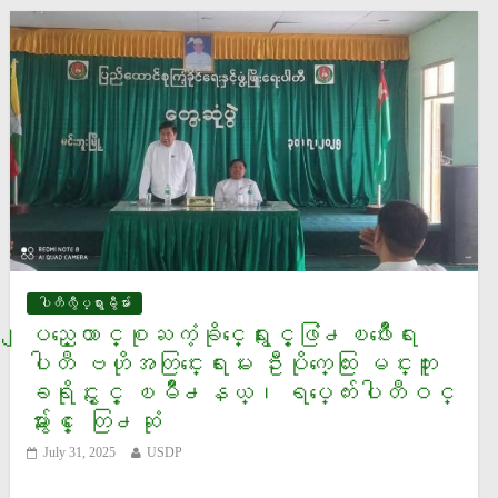
ပါတီလွဳပ္ရွားမွဳမ်ား
ျပည္ေထာင္စုႀကံ့ခိုင္ေရးႏွင့္ဖြံ႕ၿဖိဳးေရး
ပါတီ ဗဟိုအတြင္းေရးမႉး ဦးပိုက္ေထြး မင္းဘူး
ခရိုင္ႏွင့္ ၿမိဳ႕နယ္၊ ရပ္ေက်းပါတီဝင္
မ်ားႏွင့္ ေတြ႕ဆုံ
July 31, 2025
USDP