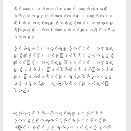
ဦးပိုက်ထွေး၊ ဗဟိုအလုပ်အမှုဆောင် မကွေးတိုင်းဒေသကြီး
ပါတီဥက္ကဋ္ဌ ဒေါက်တာမောင်မောင်ဌေး၊ မကွေးတိုင်းဒေသ
ကြီးပါတီမှ အတွင်းရေးမှူး ဦးဆန်းညွန့်အောင်၊ ဘဏ္ဍာရေးမှူး
ဦးကြည်ထွန်း၊ တိုင်းပါတီကော်မတီဝင်များ၊ခရိုင်ပါတီမှ
ဥက္ကဋ္ဌ
ဦးစိန်ရွှေမင်း၊ အတွင်းရေးမှူး ဦးတင်ဝင်း၊ ဘဏ္ဍာရေး
မှူး ဦးကျော်ခိုင်မိုး၊ မင်းဘူးမြို့နယ်ပါတီမှ ဥက္ကဋ္ဌ ဦး
ကျော်ဝင်းမြင့်၊ အတွင်းရေးမှူး ဒေါ်စပယ်မင်း၊ ဘဏ္ဍာရေး
မှူး ဦးပန်းစိန်၊ မြို့နယ်ပါတီကော်မတီ နယ်မြေတာဝန်ခံ
များ၊ မြို့နယ်ကော်မတီဝင်များ၊ ရပ်ကျေးပါတီဥက္ကဋ္ဌ
နှင့် အဖွဲ့ဝင်များ၊ ရပ်ကျေးပါတီဝင်များ တက်ရောက်ကြ
ပါသည်။
တွေဆုံပွဲတွင် ပါတီဗဟိုအတွင်းရေးမှူးနှင့် တိုင်းပါတီ
ဥက္ကဋ္ဌတို့က ရွေးကောက်ပွဲဆိုင်ရာလုပ်ငန်းစဥ်များ
အကြောင်း၊ ဇူလိုင် ၂၉ ရက်နေ့က ထွက်ရှိသည့် လွှတ်တော်