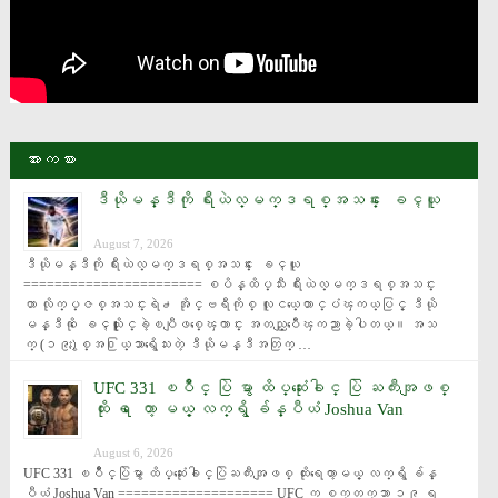
အားကစား
ဒီယိုမန္ဒီကို ရီးယဲလ္မက္ဒရစ္အသင္း ေခၚယူ
August 7, 2026
ဒီယိုမန္ဒီကို ရီးယဲလ္မက္ဒရစ္အသင္း ေခၚယူ 
======================= စပိန္ထိပ္သီး ရီးယဲလ္မက္ဒရစ္အသင္း
ဟာ လိုက္ပ္ဇစ္အသင္းရဲ႕ အိုင္ဗရီကိုစ္ လူငယ္ေတာင္ပံၾကယ္ပြင့္ ဒီယို
မန္ဒီကို ေခၚယူႏိုင္ခဲ့ၿပီျဖစ္ေၾကာင္း အတည္ျပဳေၾကညာခဲ့ပါတယ္။ အသ
က္ (၁၉)ႏွစ္အ႐ြယ္သာရွိေသးတဲ့ ဒီယိုမန္ဒီအတြက္ …
UFC 331 ၿပိဳင္ ပြဲ မွာ ထိပ္ဆုံးေခါင္ ပြဲ ႀကီးအျဖစ္
ထိုး ရ ေတာ့ မယ့္ လက္ရွိ ခ်န္ပီယံ ‌Joshua Van
August 6, 2026
UFC 331 ၿပိဳင္ပြဲမွာ ထိပ္ဆုံးေခါင္ပြဲႀကီးအျဖစ္ ထိုးရေတာ့မယ့္ လက္ရွိ ခ်န္
ပီယံ ‌Joshua Van ==================== UFC က စက္တက္ဘာ ၁၉ ရ