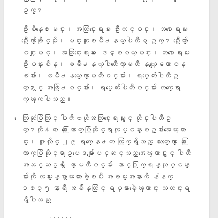
ဥကၠ႒
ဦးစိန္ေ႐ႊမင္း၊ အတြင္းေရးမႉး ဦးတင္ဝင္း၊ ဘ႑ာေရးမႉး
ဦးေက်ာ္ခိုင္မိုး၊ မင္းဘူးၿမိဳ႕နယ္ပါတီမွ ဥကၠ႒ ဦးေက်ာ္
ဝင္းျမင့္၊ အတြင္းေရးမႉး ေဒၚစပယ္မင္း၊ ဘ႑ာေရးမႉး
ဦးပန္းစိန္၊ ၿမိဳ႕နယ္ပါတီေကာ္မတီ နယ္ေျမတာဝန္
ခံမ်ား၊ ၿမိဳ႕နယ္ေကာ္မတီဝင္မ်ား၊ ရပ္ေက်းပါတီဥ
ကၠ႒ႏွင့္ အဖြဲ႕ဝင္မ်ား၊ ရပ္ေက်းပါတီဝင္မ်ား တက္ေရာ
က္ၾကပါသည္။
ေတြဆုံပြဲတြင္ ပါတီဗဟိုအတြင္းေရးမႉးႏွင့္ တိုင္းပါတီဥ
ကၠ႒တို႔က ေ႐ြးေကာက္ပြဲဆိုင္ရာလုပ္ငန္းစဥ္မ်ားအေၾကာ
င္း၊ ဇူလိုင္ ၂၉ ရက္ေန႕က ထြက္ရွိသည့္ လႊတ္ေတာ္ ေ႐ြးေ
ကာက္ပြဲဆိုင္ရာဥပေဒမ်ားျပင္ဆင္သည့္အေၾကာင္းႏွင့္ ပါတီ
အဆင့္ဆင့္ရွိ ေကာ္မတီဝင္မ်ား ေဆာင္႐ြက္ရန္လုပ္ငန္း
မ်ားကို လမ္းၫႊန္မွာၾကားခဲ့ၿပီး အခမ္းအနားကို နံနက္
၁၁း၃၅ နာရီ အခ်ိန္တြင္ ရပ္နားခဲ့ေၾကာင္း သတင္းရ
ရွိပါသည္