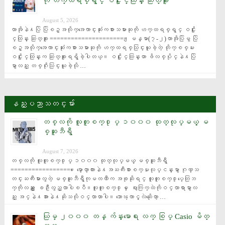
ကို ဟက္ထရစ္ရွင္ ဝင္းႏိုင္ထြန္း ဆြတ္ခူး
August 5, 2026
လာအိုနဲ႔ပြဲ ပြဲစဥ္အလိုက္အေကာင္းဆုံးကစားသမားဆုကို ဟက္ထရစ္ရွင္ ဝင္းႏို
င္ထြန္း ဆြတ္ခူး ====================== ျမန္မာ(၇-၂)လာအိုပြဲမွ ပြဲ
စဥ္အလိုက္အေကာင္းဆုံးကစားသမားဆုကို ဟက္ထရစ္သြင္းယူခဲ့တဲ့ တိုက္စစ္မႉး 
ဝင္းႏိုင္ထြန္းက ဆြတ္ခူးရရွိခဲ့ပါတယ္။ ဝင္းႏိုင္ထြန္းဟာ ဖိလစ္ပိုင္နဲ႔ပြဲ
မွာလည္း တစ္ဂိုးသြင္းယူခဲ့လို …
နည္းပညာသတင္းမ်ား
တစ္လကို လူတူစက္႐ုပ္ ၁၀၀၀ ထုတ္လုပ္မယ့္ မ
စ္ဆူဘီရွီ
August 7, 2026
တစ္လကို လူတူစက္႐ုပ္ ၁၀၀၀ ထုတ္လုပ္မယ့္ မစ္ဆူဘီရွီ 
================== ေမာ္ေတာ္ကားနဲ႔အႀကီးစားစက္မႈလုပ္ငန္းမွာ ဂုဏ္သ
တင္းႀကီးမားလွတဲ့ မစ္ဆူဘီရွီကုမၸဏီက အခုဆိုရင္ လူတူစက္႐ုပ္ေတြဘ
က္ကိုလည္း ေျခဦးလွည့္လာပါၿပီ။လူတူစက္႐ုပ္ ေဈးကြက္ထဲကိုဝင္လာရာမွာလ
ည္း အင္နဲ႔အားနဲ႔ဆိုသလိုဝင္လာတာပါ။ ဘာေၾကာင့္လဲဆိုေတာ့ …
ယြမ္ ၂၀၀၀ တန္ က်န္းမာေရး လက္ စြပ္ Casio မိတ္