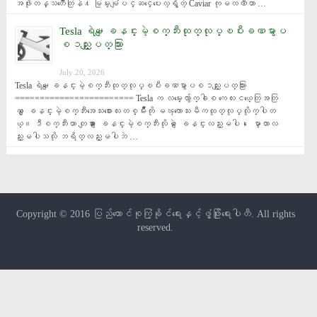
အဖိုးတန္သတၱဳေတြနဲ႔ မြမ္းမံျပင္ဆင္ေပးေလ့ရွိတဲ့ Caviar ကုမၸဏီဟာ …
Tesla ရဲ႕‌ေျခနင္းမဲ့စက္ဘီးထုတ္လုပ္ၿပီးခဏမွာပ
စၥည္းျပတ္သြား
July 20, 2026
Tesla ရဲ႕‌ေျခနင္းမဲ့စက္ဘီးထုတ္လုပ္ၿပီးခဏမွာပစၥည္းျပတ္သြား 
======================== Tesla က လမ္းေလွ်ာက္ခါစ ကေလးငယ္ေတြအတြ
က္ ေျခနင္းမဲ့စက္ဘီးအေသးစားေလးတစ္မ်ိဳးကို မၾကာေသးမီကထုတ္လုပ္လိုက္ပါတ
ယ္။ ဒီစက္ဘီးဟာ တျခား ေျခနင္းမဲ့စက္ဘီးလိုပဲ ေျခနင္းလည္းမပါ၊ ေမာ္တာလ
ည္းမပါသလို ဘရိတ္လည္းမပါဘဲ …
Copyright © 2016
ပြည်ထောင်စုကြံ့ခိုင်ရေးနှင့်ဖွံ့ဖြိုးရေးပါတီ
. All rights
reserved.