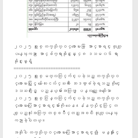
၂၀၂၅ ခုႏွစ္ တကၠသိုလ္ဝင္စာေမးပြဲ ေအာင္စာရင္း ထုတ္ျ
ပန္ေၾကညာ ေအာင္ခ်က္ရာခိုင္ႏႈန္း ၄၈ ဒသမ ၀၆ ရာ
ခိုင္ႏႈန္းရွိ
===========================
၂၀၂၅ ခုႏွစ္ မတ္လတြင္က်င္းပခဲ့သည့္ တကၠသိုလ္ဝ
င္စာေမးပြဲႏွင့္ မႏၲေလးငလ်င္ႀကီး ေဘးဒဏ္ခံခဲ့ရသည့္ တိုင္းေ
ဒသႀကီးႏွင့္ ျပည္နယ္မ်ားအတြက္ ျပန္လည္ေျဖဆိုေသာ
၂၀၂၅ ခုႏွစ္ ဇြန္လတြင္က်င္းပခဲ့သည့္ တကၠသိုလ္ဝ
င္စာေမးပြဲေအာင္စာရင္းမ်ားကို ယေန႔နံနက္ပိုင္းတြင္ တ
စ္ျပည္လုံးအတြက္ တစ္ၿပိဳင္တည္းအၿပီး ထုတ္ျပန္ေၾ
ကညာခဲ့ပါတယ္။
အဆိုပါ တကၠသိုလ္ဝင္စာေမးပြဲေအာင္စာရင္းကို ျမန္မာႏိုင္