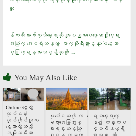
ယူ
န်ဴကလီးယားဖ်က္သိမ္းေရးကို အျပည့္အဝေဖာ္ေဆာင္ႏိုင္ေရး
အတြက္ အေမရိကန္က ေျမာက္ကိုရီးယားႏွင့္ ပူးေပါင္းေဆာ
င္႐ြက္ရန္အသင့္ရွိဟုဆို
→
You May Also Like
Online ငွေလွှဲ
လုပ်ငန်း
ပုဂံေဒသကို က
ေရဝင္ေရာက္ေ
လုပ်ကိုင်သူက
မၻာ့အေမြအႏွစ္
န၍ ထန္းတပ
ငွေလာလွှဲသည့်
စာရင္းတင္သြ
င္ၿမိဳနယ္ရွိ
အမျိုးသမီးအား
င္းရန္ ကမၻာ
စာသင္ ေက်ာ