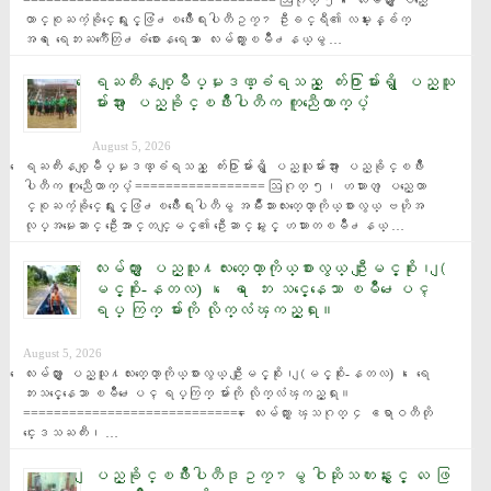
================================= ဩဂုတ္ ၅၊ ေလးမ်က္ႏွာ ျပည္ေ
ထာင္စုႀကံ့ခိုင္ေရးႏွင့္ဖြံ႕ၿဖိဳးေရးပါတီဥကၠ႒ ဦးခင္ရီ၏ လမ္းၫႊန္ခ်က္
အရ ေရေဘးႀကဳံေတြ႕ခံစားေနရေသာ ေလးမ်က္ႏွာၿမိဳ႕နယ္မွ …
ေရႀကီးနစ္ျမဳပ္မႈဒဏ္ခံရသည့္ ေက်း႐ြာမ်ားရွိ ျပည္သူ
မ်ားအား ျပည္ခိုင္ၿဖိဳးပါတီက ကူညီေထာက္ပံ့
August 5, 2026
ေရႀကီးနစ္ျမဳပ္မႈဒဏ္ခံရသည့္ ေက်း႐ြာမ်ားရွိ ျပည္သူမ်ားအား ျပည္ခိုင္ၿဖိဳး
ပါတီက ကူညီေထာက္ပံ့ ================= ဩဂုတ္ ၅၊ ဟသၤာတ ျပည္ေထာ
င္စုႀကံ့ခိုင္ေရးႏွင့္ဖြံ႕ၿဖိဳးေရးပါတီမွ အမ်ိဳးသားလႊတ္ေတာ္ကိုယ္စားလွယ္ ဗဟိုအ
လုပ္အမႈေဆာင္ ဦးေအာင္တင္ျမင့္၏ ဦးေဆာင္မႈႏွင့္ ဟသၤာတၿမိဳ႕နယ္ …
ေလးမ်က္ႏွာ ျပည္သူ႔လႊတ္ေတာ္ကိုယ္စားလွယ္ ဦးျမင့္စိုး၊ (ျ
မင့္စိုး-နတလ) ၊ ေရ ေဘး သင့္ေနေသာ ၿမိဳ႕ေပၚ
ရပ္ ကြက္ မ်ားကို လိုက္လံၾကည့္ရႈ။
August 5, 2026
ေလးမ်က္ႏွာ ျပည္သူ႔လႊတ္ေတာ္ကိုယ္စားလွယ္ ဦးျမင့္စိုး၊ (ျမင့္စိုး-နတလ) ၊ ေရေ
ဘးသင့္ေနေသာ ၿမိဳ႕ေပၚ ရပ္ကြက္ မ်ားကို လိုက္လံၾကည့္ရႈ။ 
============================= ေလးမ်က္ႏွာ ၾသဂုတ္ ၄ ဧရာဝတီတို
င္းေဒသႀကီး၊ …
ျပည္ခိုင္ၿဖိဳးပါတီဒုဥကၠ႒မွ ဝါဆိုသကၤန္းႏွင့္ လႉ ဖြ