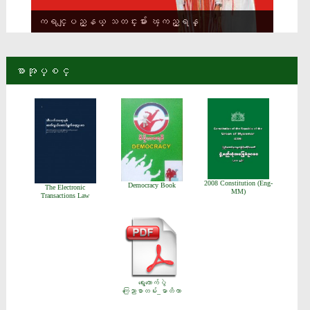
ကရင္ျပည္နယ္ သတင္းမ်ား ၾကည့္ရန္
စာအုပ္စင္
2008 Constitution (Eng-
Democracy Book
The Electronic
MM)
Transactions Law
ရွေးကောက်ပွဲ
ကြေညာစာတမ်း_မာတိကာ