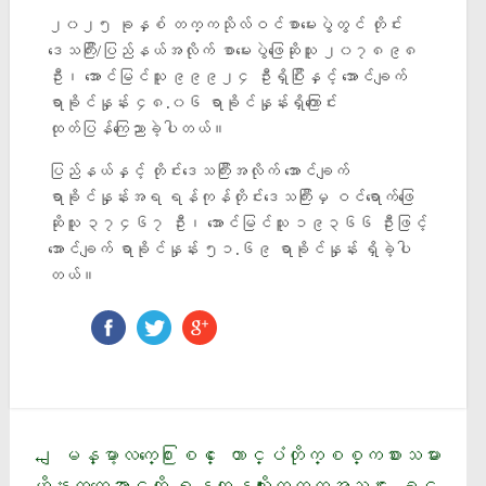
၂၀၂၅ ခုနှစ် တက္ကသိုလ်ဝင်စာမေးပွဲတွင် တိုင်း
ဒေသကြီး/ပြည်နယ်အလိုက် စာမေးပွဲဖြေဆိုသူ ၂၀၇၈၉၈
ဦး၊ အောင်မြင်သူ ၉၉၉၂၄ ဦးရှိပြီးနှင့် အောင်ချက်
ရာခိုင်နှုန်း ၄၈.၀၆ ရာခိုင်နှုန်းရှိကြောင်း
ထုတ်ပြန်ကြေညာခဲ့ပါတယ်။
ပြည်နယ်နှင့် တိုင်းဒေသကြီးအလိုက် အောင်ချက်
ရာခိုင်နှုန်းအရ ရန်ကုန်တိုင်းဒေသကြီးမှ ဝင်ရောက်ဖြေ
ဆိုသူ ၃၇၄၆၇ ဦး၊ အောင်မြင်သူ ၁၉၃၆၆ ဦးဖြင့်
အောင်ချက် ရာခိုင်နှုန်း ၅၁.၆၉ ရာခိုင်နှုန်း ရှိခဲ့ပါ
တယ်။
ျမန္မာ့လက္ေ႐ြးစင္ ေတာင္ပံတိုက္စစ္ကစားသမား
←
ဟိန္းထက္ေအာင္ကို ရန္ကုန္ယူႏိုက္တက္အသင္း ေခၚ