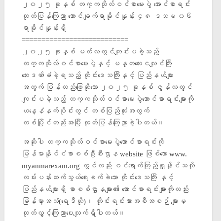
၂၀၂၅ ခုနှစ် တက္ကသိုလ်ဝင်စာမေးပွဲ အောင်စာရင်း
ထုတ်ပြန်ကြေညာ အောင်ချက်ရာခိုင်နှုန်း ၄၈ ဒသမ ၀၆
ရာခိုင်နှုန်းရှိ
===========================
၂၀၂၅ ခုနှစ် မတ်လတွင်ကျင်းပခဲ့သည့်
တက္ကသိုလ်ဝင်စာမေးပွဲနှင့် မန္တလေးငလျင်ကြီး
ဘေးဒဏ်ခံခဲ့ရသည့် တိုင်းဒေသကြီးနှင့် ပြည်နယ်များ
အတွက် ပြန်လည်ဖြေဆိုသော ၂၀၂၅ ခုနှစ် ဇွန်လတွင်
ကျင်းပခဲ့သည့် တက္ကသိုလ်ဝင်စာမေးပွဲအောင်စာရင်းများကို
ယနေ့နံနက်ပိုင်းတွင် တစ်ပြည်လုံးအတွက်
တစ်ပြိုင်တည်းအပြီး ထုတ်ပြန်ကြေညာခဲ့ပါတယ်။
အဆိုပါ တက္ကသိုလ်ဝင်စာမေးပွဲအောင်စာရင်းကို
မြန်မာနိုင်ငံစာစစ်ဦးစီးဌာန website ဖြစ်သော www.
myanmarexam.org တွင်လည်း ဝင်ရောက်ကြည့်ရှုနိုင်သလို
လမ်းပန်းဆက်သွယ်ရေးခက်ခဲသော တိုင်းဒေသကြီး နှင့်
ပြည်နယ်များရှိ စာစစ်ဌာနများ၏ အောင်စာရင်းများကိုလည်း
မြန်မာ့အသံ(ရေဒီယို)၊ တိုင်းရင်းသားအစီအစဉ် များမှ
ထုတ်လွှင့်ကြေညာပေးလျက်ရှိပါတယ်။