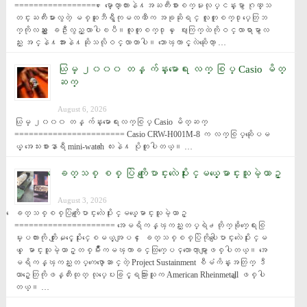
================== ေမာ္ေတာ္ကားနဲ႔အႀကီးစားစက္မႈလုပ္ငန္းမွာ ဂုဏ္သ
တင္းႀကီးမားလွတဲ့ မစ္ဆူဘီရွီကုမၸဏီက အခုဆိုရင္ လူတူစက္႐ုပ္ေတြဘ
က္ကိုလည္း ေျခဦးလွည့္လာပါၿပီ။လူတူစက္႐ုပ္ ေဈးကြက္ထဲကိုဝင္လာရာမွာလ
ည္း အင္နဲ႔အားနဲ႔ဆိုသလိုဝင္လာတာပါ။ ဘာေၾကာင့္လဲဆိုေတာ့ …
ယြမ္ ၂၀၀၀ တန္ က်န္းမာေရး လက္ စြပ္ Casio မိတ္
ဆက္
August 6, 2026
ယြမ္ ၂၀၀၀ တန္ က်န္းမာေရးလက္စြပ္ Casio မိတ္ဆက္ 
======================= Casio CRW-H001M-8 က လက္စြပ္ဆိုေပမ
ယ့္ အေသးစားနာရီ mini-watch ေလးနဲ႔ ပိုတူပါတယ္။ …
ေခတ္သစ္ စစ္ ပြဲ ကိုေျပာင္းလဲေပးႏိုင္မယ့္ေမာင္းသူမဲ့ယာဥ္
August 3, 2026
ေခတ္သစ္စစ္ပြဲကိုေျပာင္းလဲေပးႏိုင္မယ့္ေမာင္းသူမဲ့ယာဥ္ 
===================== အေမရိကန္ၾကည္းတပ္ရဲ႕တိုက္ခိုက္ေရးစြ
မ္းပကားကို တိုးျမႇင့္ေပးႏိုင္ေစမယ့္အျပင္ ေခတ္သစ္စစ္ပြဲကိုပါေျပာင္းလဲေပးႏိုင္မ
ယ့္ ေမာင္းသူမဲ့ယာဥ္တစ္မ်ိဳးကမၾကာခင္ထြက္ေပၚလာေတာ့မွာျဖစ္ပါတယ္။ အေ
မရိကန္ၾကည္းတပ္ကေဖာ္ေဆာင္တဲ့ Project Sustainment စီမံကိန္းအတြက္ ဒီ
ယာဥ္ေတြကိုဖန္တီးထုတ္ လုပ္ေပးခြင့္ရသြားသူက American Rheinmetall ျဖစ္ပါ
တယ္။ …