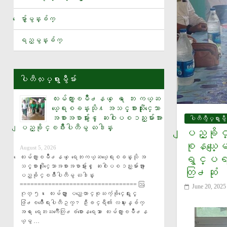
ေလးမ်က္ႏွာၿမိဳ႕နယ္ ေရ ေဘး ကယ္ဆယ္ေရးစခန္းသို႔ အသင့္စားသုံးႏိုင္ေသာအစားအစာမ်ာ
ေမွ်ာ္မွန္းခ်က္
ေရႀကီးနစ္ျမဳပ္မႈဒဏ္ခံရသည့္ ေက်း႐ြာမ်ားရွိ ျပည္သူမ်ားအား ျပည္ခိုင္ၿဖိဳးပါတ
ရည္မွန္းခ်က္
ဒီယိုမန္ဒီကို ရီးယဲလ္မက္ဒရစ္အသင္း ေခၚယူ
ပါတီလႈပ္ရွားမွဳမ်ား
ေလးမ်က္ႏွာၿမိဳ႕နယ္ ေရ ေဘး ကယ္ဆ
ယ္ေရးစခန္းသို႔ အသင့္စားသုံးႏိုင္ေသာ
အစားအစာမ်ားႏွင့္ ေဆးဝါးပစၥည္းမ်ားအား
ပါတီလွဳပ္ရွားမွဳမ
ျပည္ခိုင္ၿဖိဳးပါတီမွ လႉဒါန္း
ျပည္ခိုင
စုနယ္ေျ
August 5, 2026
ရွင္ပရဟိတ
ေလးမ်က္ႏွာၿမိဳ႕နယ္ ေရေဘးကယ္ဆယ္ေရးစခန္းသို အ
သင့္စားသုံးႏိုင္ေသာအစားအစာမ်ားႏွင့္ ေဆးဝါးပစၥည္းမ်ားအား ျ
တြ႕ဆုံ
ပည္ခိုင္ၿဖိဳးပါတီမွ လႉဒါန္း 
================================= ဩ
June 20, 2025
ဂုတ္ ၅၊ ေလးမ်က္ႏွာ ျပည္ေထာင္စုႀကံ့ခိုင္ေရးႏွင့္
ဖြံ႕ၿဖိဳးေရးပါတီဥကၠ႒ ဦးခင္ရီ၏ လမ္းၫႊန္ခ်က္
အရ ေရေဘးႀကဳံေတြ႕ခံစားေနရေသာ ေလးမ်က္ႏွာၿမိဳ႕န
ယ္မွ …