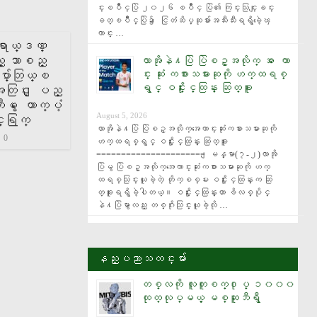
င္းၿပိဳင္ပြဲ ၂၀၂၆ ၿပိဳင္ ပြဲ၏ ကြင္းသြင္းျခင္း
ခတ္ၿပိဳင္ပြဲ၌ ေငြတံဆိပ္ဆုမ်ားအသီးသီးရရွိခဲ့ေၾ
ကာင္း …
ရာယ္ဒဏ္
့္ သာစည္
လာအိုနဲ႔ပြဲ ပြဲစဥ္အလိုက္ အ ေကာ
ပ်ာ္ဘြယ္ၿ
င္း ဆုံး ကစားသမားဆုကို ဟက္ထရစ္
ရွင္ ဝင္းႏိုင္ထြန္း ဆြတ္ခူး
အတြင္း ျပည္
ီမွ ေထာက္ပ့ံ
August 5, 2026
င္ရြက္
လာအိုနဲ႔ပြဲ ပြဲစဥ္အလိုက္အေကာင္းဆုံးကစားသမားဆုကို 
0
ဟက္ထရစ္ရွင္ ဝင္းႏိုင္ထြန္း ဆြတ္ခူး 
====================== ျမန္မာ(၇-၂)လာအို
ပြဲမွ ပြဲစဥ္အလိုက္အေကာင္းဆုံးကစားသမားဆုကို ဟက္
ထရစ္သြင္းယူခဲ့တဲ့ တိုက္စစ္မႉး ဝင္းႏိုင္ထြန္းက ဆြ
တ္ခူးရရွိခဲ့ပါတယ္။ ဝင္းႏိုင္ထြန္းဟာ ဖိလစ္ပိုင္
နဲ႔ပြဲမွာလည္း တစ္ဂိုးသြင္းယူခဲ့လို …
နည္းပညာသတင္းမ်ား
တစ္လကို လူတူစက္႐ုပ္ ၁၀၀၀
ထုတ္လုပ္မယ့္ မစ္ဆူဘီရွီ