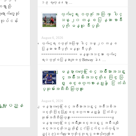
၁၉ ရက္ေန႔မွာ …
ွာသို့
ောက်တွေ့ဆုံ
ေလ့က်င့္ေရး ဝတ္စုံ အ တြ က္ ေပါင္
သန္း ၂၀ တန္ စ ပြ န္ဆာ စာခ်ဳ
့ လုပ်ငန်း
ပ္ကို မန္ယူ ခ်ဳပ္ဆို
August 6, 2026
ေလ့က်င့္ေရး ဝတ္စုံအတြက္ ေပါင္ သန္း ၂၀ တန္ စ
ပြန္ဆာ စာခ်ဳပ္ကို မန္ယူ ခ်ဳပ္ဆို 
================= မန္ယူအသင္းဟာ ေလ့က်င့္ေ
ရး၀တ္စုံစပြန္ဆာအျဖစ္ Betway နဲ႔ …
ျမန္မာ့လက္ေ႐ြးစင္ အမ်ိဳးသားအသင္းႏွ
င့္ အမ်ိဳးသမီးအသင္းတို႔ ကြင္း သြ
င္း ျခင္းခတ္ကစားနည္း၌ ေငြ တံဆိ
ပ္ဆုမ်ားအသီးသီး ဆြတ္ခူး
August 6, 2026
 ရွမ္းျပည္န
ျမန္မာ့လက္ေ႐ြးစင္ အမ်ိဳးသားအသင္းႏွင့္ အမ်ိဳးသမီးအ
သင္းတို ကြင္းသြင္းျခင္းခတ္ကစားနည္း၌ ေငြတံဆိပ္
ဆုမ်ားအသီးသီးဆြတ္ခူး ==================== ျ
မန္မာ့လက္ေ႐ြးစင္အမ်ိဳးသားျခင္းအသင္းႏွင့္ အမ်ိဳးသမီးျ
ခင္းအသင္းတိုသည္ ထိုင္းႏိုင္ငံတြင္က်င္းပလ်က္ရွိသ
ည့္ (၃၉)ႀကိမ္ေျမာက္ထိုင္းဘုရင့္ဖလားပိုက္ေက်ာ္ျခ