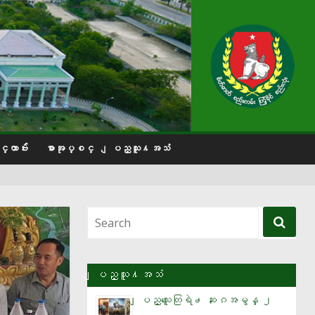
္တာဗ်ဴး
စာအုပ္စင္
ျပည္သူ႔အသံ
ျပည္သူ႔အသံ
ျပည္သူေတြရဲ႕ ဆႏၵအမွန္ ၂