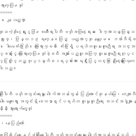
း သြားေရာက္ေတြ႕ဆုံ
======
 ေနျပည္ေတာ္
စုႀကံ့ခိုင္ေရးႏွင့္ဖြံ႕ၿဖိဳးေရးပါတီ ဗဟိုအတြင္းေရးမႉး ေဒါက္တာသန္းထြန္းသ
ႏွစ္၊ ဇြန္လ ၁၉ ရက္ေန႔တြင္ ျပည္ေထာင္စုနယ္ေျမ၊ ေဇယ်ာသီရိ
ေခါမေက်း႐ြာသို႔ သြားေရာက္ၿပီး ေက်း႐ြာရွိ ပရဟိတလူမႈကူညီေရး အသင္းအ
မ်ားႏွင့္ သြားေရာက္ေတြ႕ဆုံခဲ့ၿပီး အမ်ားျပည္သူအတြက္ လူမႈကူညီေရးလုပ္ငန္
ာင္႐ြက္ႏိုင္သည့္ လုပ္ငန္းကိစၥရပ္မ်ားအား ရင္းႏွီးပြင့္လင္းစြာ ညႇိႏႈိင္းေဆြးေႏြး
ိပါသည္။
ဖြိုးပါတီ ဗဟိုအတွင်းရေးမှူး ဒေါက်တာသန်းထွန်း ပြည်ထောင်စုနယ်မြေ၊ ဇေယျာသ
 ခေါမကျေးရွာ အတွင်းရှိ စေတနာရှင်ပရဟိတ လူမှုကူညီရေး အသင်းအဖွဲ့များနှ
နှီး သွားရောက်တွေ့ဆုံ
======
 နေပြည်တော်
ုကြံ့ခိုင်ရေးနှင့်ဖွံ့ဖြိုးရေးပါတီ ဗဟိုအတွင်းရေးမှူး ဒေါက်တာသန်းထွန်းသ