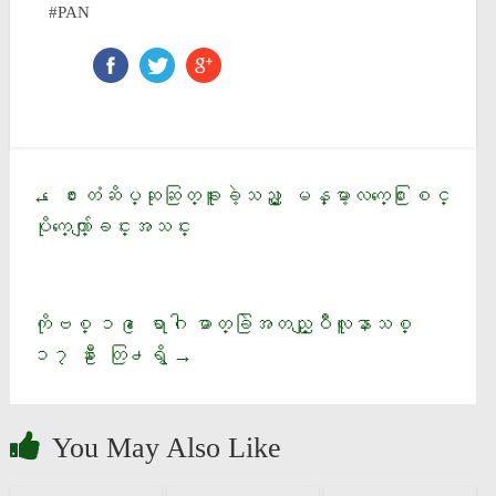
#PAN
ေ႐ႊတံဆိပ္ဆုဆြတ္ခူးခဲ့သည့္ ျမန္မာ့လက္ေ႐ြးစင္
←
ပိုက္ေက်ာ္ျခင္းအသင္း
ကိုဗစ္ ၁၉ ေရာဂါ ဓာတ္ခြဲအတည္ျပဳလူနာသစ္
၁၇ ဦး ေတြ႕ရွိ
→
You May Also Like