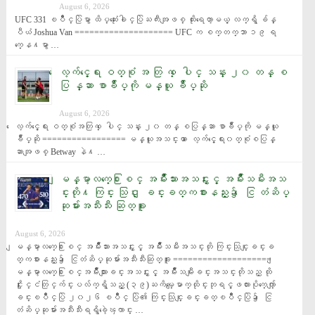
August 6, 2026
UFC 331 ၿပိဳင္ပြဲမွာ ထိပ္ဆုံးေခါင္ပြဲႀကီးအျဖစ္ ထိုးရေတာ့မယ့္ လက္ရွိ ခ်န္
ပီယံ ‌Joshua Van ==================== UFC က စက္တက္ဘာ ၁၉ ရ
က္ေန႔မွာ …
ေလ့က်င့္ေရး ဝတ္စုံ အ တြ က္ ေပါင္ သန္း ၂၀ တန္ စ
ပြ န္ဆာ စာခ်ဳပ္ကို မန္ယူ ခ်ဳပ္ဆို
August 6, 2026
ေလ့က်င့္ေရး ဝတ္စုံအတြက္ ေပါင္ သန္း ၂၀ တန္ စပြန္ဆာ စာခ်ဳပ္ကို မန္ယူ 
ခ်ဳပ္ဆို ================= မန္ယူအသင္းဟာ ေလ့က်င့္ေရး၀တ္စုံစပြန္
ဆာအျဖစ္ Betway နဲ႔ …
ျမန္မာ့လက္ေ႐ြးစင္ အမ်ိဳးသားအသင္းႏွင့္ အမ်ိဳးသမီးအသ
င္းတို႔ ကြင္း သြင္း ျခင္းခတ္ကစားနည္း၌ ေငြ တံဆိပ္
ဆုမ်ားအသီးသီး ဆြတ္ခူး
August 6, 2026
ျမန္မာ့လက္ေ႐ြးစင္ အမ်ိဳးသားအသင္းႏွင့္ အမ်ိဳးသမီးအသင္းတို ကြင္းသြင္းျခင္းခ
တ္ကစားနည္း၌ ေငြတံဆိပ္ဆုမ်ားအသီးသီးဆြတ္ခူး ==================== ျ
မန္မာ့လက္ေ႐ြးစင္အမ်ိဳးသားျခင္းအသင္းႏွင့္ အမ်ိဳးသမီးျခင္းအသင္းတိုသည္ ထို
င္းႏိုင္ငံတြင္က်င္းပလ်က္ရွိသည့္ (၃၉)ႀကိမ္ေျမာက္ထိုင္းဘုရင့္ဖလားပိုက္ေက်ာ္ျ
ခင္းၿပိဳင္ပြဲ ၂၀၂၆ ၿပိဳင္ ပြဲ၏ ကြင္းသြင္းျခင္းခတ္ၿပိဳင္ပြဲ၌ ေငြ
တံဆိပ္ဆုမ်ားအသီးသီးရရွိခဲ့ေၾကာင္း …