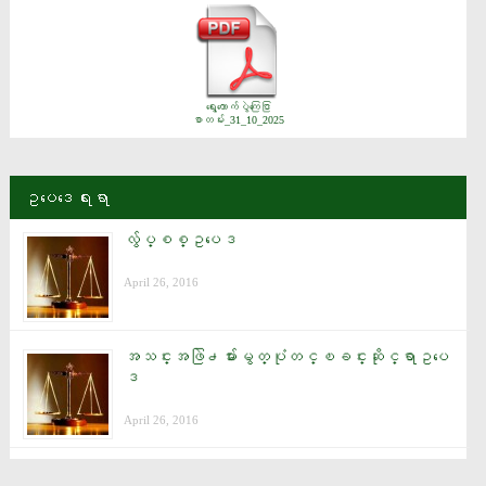
ရွေးကောက်ပွဲကြေငြာ
စာတမ်း_31_10_2025
ဥပေဒေရးရာ
လွ်ပ္စစ္ဥပေဒ
April 26, 2016
အသင္းအဖြဲ႕မ်ားမွတ္ပုံတင္ၿခင္းဆိုင္ရာဥပေ
ဒ
April 26, 2016