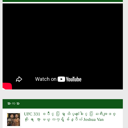
အားကစား
UFC 331 ၿပိဳင္ ပြဲ မွာ ထိပ္ဆုံးေခါင္ ပြဲ ႀကီးအျဖစ္
ထိုး ရ ေတာ့ မယ့္ လက္ရွိ ခ်န္ပီယံ ‌Joshua Van