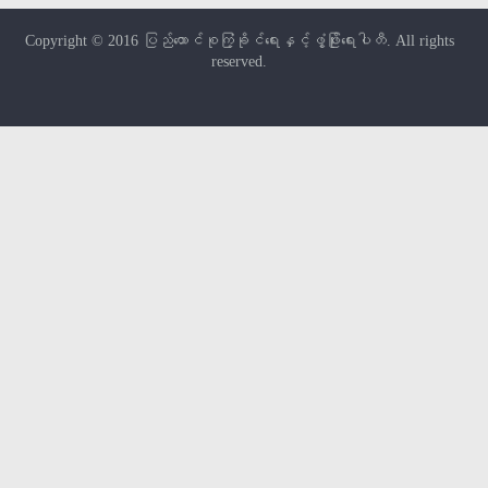
Copyright © 2016
ပြည်ထောင်စုကြံ့ခိုင်ရေးနှင့်ဖွံ့ဖြိုးရေးပါတီ
. All rights
reserved.