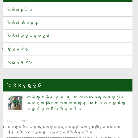
ေလ့က်င့္ေရး ဝတ္စုံ အ တြ က္ ေပါင္ သန္း ၂၀ တန္ စ ပြ န္ဆာ စာခ်ဳပ္ကို မ
ပါတီ၏မူ၀ါဒ
န္ယူ ခ်ဳပ္ဆို
ျမန္မာ့လက္ေ႐ြးစင္ အမ်ိဳးသားအသင္းႏွင့္ အမ်ိဳးသမီးအသင္းတို႔ ကြင္း သြင္း ျခ
ပါတီ၏ သႏိၷဌာန္
င္းခတ္ကစားနည္း၌ ေငြ တံဆိပ္ဆုမ်ားအသီးသီး ဆြတ္ခူး
ပါတီ၏လုပ္ငန္းစဥ္မ်ား
ေလးမ်က္ႏွာၿမိဳ႕နယ္ ေရ ေဘး ကယ္ဆယ္ေရးစခန္းသို႔ အသင့္စားသုံးႏိုင္ေသာအစား
အစာမ်ားႏွင့္ ေဆးဝါးပစၥည္းမ်ားအား ျပည္ခိုင္ၿဖိဳးပါတီမွ လႉဒါန္း
ေမွ်ာ္မွန္းခ်က္
ေရႀကီးနစ္ျမဳပ္မႈဒဏ္ခံရသည့္ ေက်း႐ြာမ်ားရွိ ျပည္သူမ်ားအား ျပည္ခိုင္ၿဖိဳး
ရည္မွန္းခ်က္
ပါတီက ကူညီေထာက္ပံ့
ေတာင္ကိုရီးယားမွာ အပူလႈိင္းေၾကာင့္ ေသဆုံးသူ ၁၉ ဦးအထိရွိလာ
ေလးမ်က္ႏွာ ျပည္သူ႔လႊတ္ေတာ္ကိုယ္စားလွယ္ ဦးျမင့္စိုး၊ (ျမင့္စိုး-နတလ) ၊
ပါတီလႈပ္ရွားမွဳမ်ား
ေရ ေဘး သင့္ေနေသာ ၿမိဳ႕ေပၚ ရပ္ ကြက္ မ်ားကို လိုက္လံၾကည့္ရႈ။
ေလးမ်က္ႏွာၿမိဳ႕နယ္ ေရ ေဘး ကယ္ဆယ္ေရးစခန္းသို႔
ျပည္ခိုင္ၿဖိဳးပါတီဒုဥကၠ႒မွ ဝါဆိုသကၤန္းႏွင့္ လႉ ဖြယ္ ဝတၳဳအစုစုတို႔
အသင့္စားသုံးႏိုင္ေသာအစားအစာမ်ားႏွင့္ ေဆးဝါးပစၥည္းမ်ားအား ျ
ကပ္လႉ
ပည္ခိုင္ၿဖိဳးပါတီမွ လႉဒါန္း
UFC 331 ၿပိဳင္ ပြဲ မွာ ထိပ္ဆုံးေခါင္ ပြဲ ႀကီးအျဖစ္ ထိုး ရ ေတာ့ မယ့္ လက္ရွိ
August 5, 2026
ခ်န္ပီယံ ‌Joshua Van
ေလးမ်က္ႏွာၿမိဳ႕နယ္ ေရေဘးကယ္ဆယ္ေရးစခန္းသို အသင့္စားသုံးႏိုင္ေသာအစားအစာ
မ်ားႏွင့္ ေဆးဝါးပစၥည္းမ်ားအား ျပည္ခိုင္ၿဖိဳးပါတီမွ လႉဒါန္း 