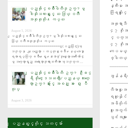
န္တီးမႈ အမ
ျပည္ခိုင္ၿဖိဳးပါတီဒုဥကၠ႒မွ
တြဲရယူႏို
ဝါဆိုသကၤန္းႏွင့္ လႉ ဖြယ္ ဝတၳဳ
အစုစုတို႔ ကပ္လႉ
အခုရာသီ 
၄၇ ဂိုးအထ
August 5, 2026
ျပည္ခိုင္ၿဖိဳးပါတီဒုဥကၠ႒မွ ဝါဆိုသကၤန္းႏွင့္ လႉ
င္ ပတ္သက
ဖြယ္ ဝတၳဳအစုစုတို႔ ကပ္လႉ 
၄၇ ဂိုးအထ
========================= (ျပည္တြင္း)ၾ
ကေပမယ့္ သ
သဂုတ္ ၄ ေနျပည္ေတာ္ ၊တပ္ကုန္းၿမိဳ႕နယ္ အေနာ္
ရထာရပ္ကြက္ ၿမိဳ႕ေရွ႕စႏၵာ႐ုံဘုန္းေတာ္ႀကီးေက်ာင္း
စ္ပါတယ
မွ သက္ေတာ္ရွည္ ဆရာေတာ္ဘုရားႀကီးအား ၾသဂုတ္လ …
_______
ျပည္ခိုင္ၿဖိဳးပါတီ ဥကၠ႒ ဦးခင္
အွန်နရီ၏ 
ရီ တိုင္းေဒသႀကီး/ျပည္နယ္ လႊတ္ေ
————
တာ္ဥကၠ႒မ်ားႏွင့္ အစည္း အ ေဝး ျပဳ
လုပ္
လီဗာပူးအသ
ရယူနိုင်ခ
August 3, 2026
အမီလိုက်
ပူးအတွက် ၁
သွင်းအမျာ
ျပည္နယ္ႏွင့္တိုင္း သတင္းမ်ား