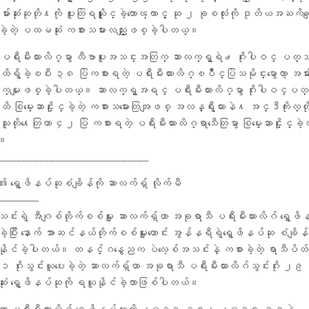
်ားဆုံးဆုတို႔ကို ပူးတြဲရယူႏိုင္ခဲ့တာေၾကာင့္ ဆု ၂ ခုစလုံးကို ဒုတိယအႀကိမ္
င္ခဲ့တဲ့ ပထမဆုံး ကစားသမားလည္းျဖစ္ခဲ့ပါတယ္။
ပရီးမီးယားလိဂ္မွာ လီဗာပူးအသင္းအတြက္ ဆာလက္ရွ္ရဲ႕ ဂိုးပါဝင္ ပတ
ိရွိခဲ့ၿပီး ၃၈ ပြဲကစားရတဲ့ ပရီးမီးယားလိဂ္ၿပိဳင္ပြဲသမိုင္းမွာေတာ့ အမ်ားဆ
္မႈျဖစ္ခဲ့ပါတယ္။ ဆာလက္ရွ္အရင္ ပရီးမီးယားလိဂ္မွာ ဂိုးပါဝင္ပတ
ိ စြမ္းေဆာင္ႏိုင္ခဲ့တဲ့ ကစားသမားေတြအျဖစ္ အလန္ရွီးယားနဲ႔ အင္ဒီကိုးလ္တ
ူတို႔ေတြဟာ ၄၂ ပြဲ ကစားရတဲ့ ပရီးမီးယားလိဂ္ရာသီေတြမွာ စြမ္းေဆာင္ႏိုင္ခ
္။
____________________________
ရွှေဖိနပ်ဆုစံချိန်ကို ဆာလက်ရှ် လိုက်မီ
————
င်းရဲ့ အီဂျစ်တိုက်စစ်မှူး ဆာလက်ရှ်ဟာ အခုရာသီ ပရီးမီးယားလိဂ် ရွှေဖိ
ဲ့ပြီး နောက် အာဆင်နယ်တိုက်စစ်မှူးဟောင်း အွန်နရီရဲ့ရွှေဖိနပ်ဆု စံချိန်
နိုင်ခဲ့ပါတယ်။ တနင်္ဂနွေညက ပဲလေ့စ်အသင်းနဲ့ ကစားခဲ့တဲ့ ရာသီပိတ်ပွ
 ဂိုးသွင်းယူပေးခဲ့တဲ့ ဆာလက်ရှ်ဟာ အခုရာသီ ပရီးမီးယားလိဂ်သွင်းဂိုး ၂၉ ဂိုး
းဆုံး ရွှေဖိနပ်ဆုကို ရယူနိုင်ခဲ့တာဖြစ်ပါတယ်။