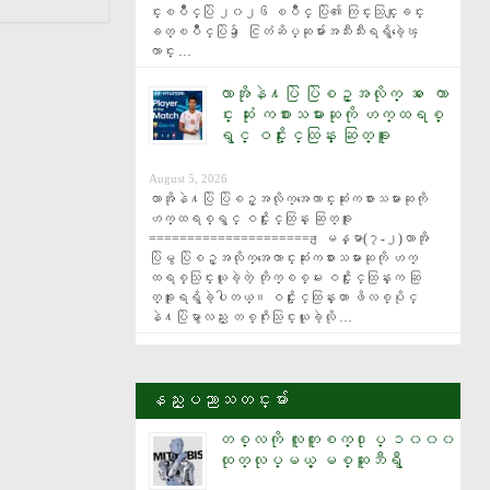
င္းၿပိဳင္ပြဲ ၂၀၂၆ ၿပိဳင္ ပြဲ၏ ကြင္းသြင္းျခင္း
ခတ္ၿပိဳင္ပြဲ၌ ေငြတံဆိပ္ဆုမ်ားအသီးသီးရရွိခဲ့ေၾ
ကာင္း …
လာအိုနဲ႔ပြဲ ပြဲစဥ္အလိုက္ အ ေကာ
င္း ဆုံး ကစားသမားဆုကို ဟက္ထရစ္
ရွင္ ဝင္းႏိုင္ထြန္း ဆြတ္ခူး
August 5, 2026
လာအိုနဲ႔ပြဲ ပြဲစဥ္အလိုက္အေကာင္းဆုံးကစားသမားဆုကို 
ဟက္ထရစ္ရွင္ ဝင္းႏိုင္ထြန္း ဆြတ္ခူး 
====================== ျမန္မာ(၇-၂)လာအို
ပြဲမွ ပြဲစဥ္အလိုက္အေကာင္းဆုံးကစားသမားဆုကို ဟက္
ထရစ္သြင္းယူခဲ့တဲ့ တိုက္စစ္မႉး ဝင္းႏိုင္ထြန္းက ဆြ
တ္ခူးရရွိခဲ့ပါတယ္။ ဝင္းႏိုင္ထြန္းဟာ ဖိလစ္ပိုင္
နဲ႔ပြဲမွာလည္း တစ္ဂိုးသြင္းယူခဲ့လို …
နည္းပညာသတင္းမ်ား
တစ္လကို လူတူစက္႐ုပ္ ၁၀၀၀
ထုတ္လုပ္မယ့္ မစ္ဆူဘီရွီ