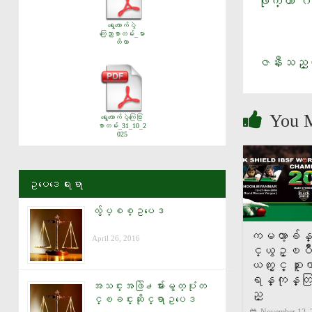
ဖိုက္တာ ဂ
ရွေးကောက်ပွဲ
ကြေညာစာတမ်း_မာ
တိကာ
ဇနီးသည္က
You 
ရွေးကောက်ပွဲကြေငြာ
စာတမ်း_31_10_2
025
ဥပေဒေရးရာ
လွ်ပ္စစ္ဥပေဒ
ကမၻာ့ခ်န္ပ
April 26, 2016
င္ယွဥ္ၿပိဳ
ယက္ႏွင့္ စႏူ
ရန္ကုန္တြ
အသင္းအဖြဲ႕မ်ားမွတ္ပုံတ
ည္
င္ၿခင္းဆိုင္ရာဥပေဒ
November 12, 