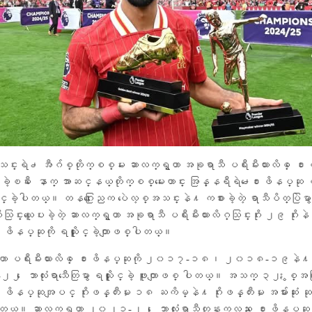
သင္းရဲ႕ အီဂ်စ္တိုက္စစ္မႉး ဆာလက္ရွ္ဟာ အခုရာသီ ပရီးမီးယားလိဂ္ ေ႐
ုင္ခဲ့ၿပီး ေနာက္ အာဆင္နယ္တိုက္စစ္မႉးေဟာင္း အြန္နရီရဲ႕ေ႐ႊဖိနပ္ဆု စံ
ိုင္ခဲ့ပါတယ္။ တနဂၤေႏြညက ပဲေလ့စ္အသင္းနဲ႔ ကစားခဲ့တဲ့ ရာသီပိတ္ပြဲမွ
းသြင္းယူေပးခဲ့တဲ့ ဆာလက္ရွ္ဟာ အခုရာသီ ပရီးမီးယားလိဂ္သြင္းဂိုး ၂၉ ဂိုးနဲ႔
 ေ႐ႊဖိနပ္ဆုကို ရယူႏိုင္ခဲ့တာျဖစ္ပါတယ္။
္ဟာ ပရီးမီးယားလိဂ္ ေ႐ႊဖိနပ္ဆုကို ၂၀၁၇-၁၈၊ ၂၀၁၈-၁၉နဲ႔
ေဘာလုံးရာသီေတြမွာ ရယူႏိုင္ခဲ့ ဖူးတာျဖစ္ ပါတယ္။ အသက္ ၃၂ ႏွစ္
႐ႊဖိနပ္ဆုအျပင္ ဂိုးဖန္တီးမႈ ၁၈ ႀကိမ္နဲ႔ ဂိုးဖန္တီးမႈ အမ်ားဆုံး ဆ
ဲ့ပါတယ္။ ဆာလက္ရွ္ဟာ ၂၀၂၁-၂၂ ေဘာလုံးရာသီတုန္းကလည္း ေ႐ႊဖိနပ္ဆု