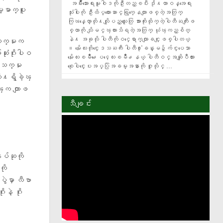
  အမ်ဳိးသားေရးမူဝါဒကိုဦးတည္ၿပီး ဒို႔တာဝန္အေရး
ေျမာက္ပူး
သံုးပါးကို ဦးထိပ္ထားေဆာင္ရြက္ေနတာျဖစ္တဲ့အတြက္ 
ကြၽန္ေတာ္တို႔လိုျပည္သူေတြ အားကိုးထိုက္တဲ့ပါတီႀကီးျဖ
စ္တာကို သိျမင္ၾကားသိရတဲ့အတြက္ ယံုၾကည္စိတ္
နဲ႔ အခုလို ပါတီကိုဝင္ေရာက္လာျခင္းျဖစ္ပါတယ္​
္သက္မႈက
။ မႏၲေလးတိုင္းေဒသႀကီး ပါတီ႐ံုးခန္းမ၌က်င္းပေသာ 
ုံးဂိုးပါဝ
မႏၲေလးၿမိဳ႕ေပၚေလးၿမိဳ႕နယ္ ပါတီဝင္အဆုိျပဳလႊာ
္သက္မႈ
စုေပါင္းေပးအပ္ပြဲအခမ္းအနားကုိ ဇူလိုင္ …
ို႔ရွိခဲ့ၾ
ဲ့ၾက တာျဖ
သီချင်း
နပ်ဆုကို
ကို
ဲမှာ လီဗာ
နဲ့ ဂိုး