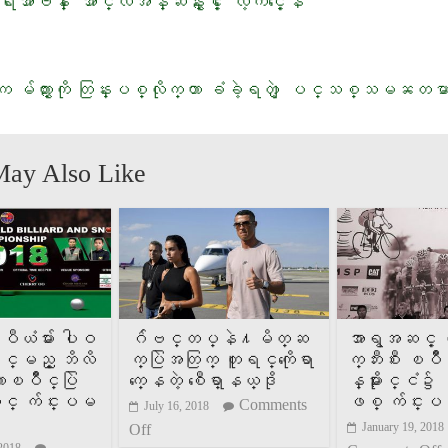
်ိဳရႉအာဗန္ ေအာင္လအန္ဆန္ႏွင့္ ေလ့က်င့္ေန
 မ်က္ႏွာကို တြန္းပစ္လိုက္တာ ခံခဲ့ရတဲ့ ျပင္သစ္သမၼတ
May Also Like
ီယံမ်ား ပါဝ
ဂ်ဴဗင္တပ္နဲ႔မိတ္ဆ
အာရွအဆင့္ 
င္မည့္ ဘိလိ
က္ပြဲအတြက္ တူရင္ကုိေရာ
က္ဘီးစီး ၿပိဳ
ကာၿပိဳင္ပြဲ
က္ေနတဲ့ စီေရာ္နယ္ဒုိ
န္မာႏိုင္ငံ၌
င္ က်င္းပမ
ဖစ္ က်င္းပ
Comments
July 16, 2018
January 19, 2018
Off
2018