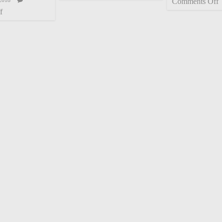
Comments Off
f