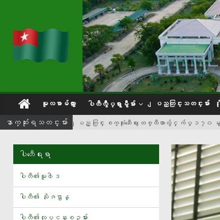
မူလစာမ်က္ႏွာ
ျပည္တြင္းသတင္းမ်ား
ပါတီလွဳပ္ရွားမွဳမ်ား
ေနာက္ဆံုးရသတင္းမ်ား
ျပည္ တြင္း စက္သုံးဆီေဈး တစ္လီတာလွ်င္ က်ပ္ ၁၇
တစ္လကို လူတူစက္႐ုပ္ ၁၀၀၀ ထုတ္လုပ္မယ့္ မစ္
UFC 331 ၿပိဳင္ ပြဲ မွာ ထိပ္ဆုံးေခါင္ ပြဲ ႀကီးအျဖစ္ ထိုး ရ ေတာ့ မယ့္ လက္ရွိ ခ်
ပါတီေရးရာ
ယြမ္ ၂၀၀၀ တန္ က်န္းမာေရး လက္ စြပ္ Casio မိတ္ဆက္
ပါတီ၏မူ၀ါဒ
ႏိုင္ငံေတာ္သမၼတ ထိုင္းႏိုင္ငံသို႔ ေရာက္ရွိ
ပါတီ၏ သႏိၷဌာန္
ေလ့က်င့္ေရး ဝတ္စုံ အ တြ က္ ေပါင္ သန္း ၂၀ တန္ စ ပြ န္ဆာ စာခ်ဳပ္ကို မန္ယူ ခ
ျမန္မာ့လက္ေ႐ြးစင္ အမ်ိဳးသားအသင္းႏွင့္ အမ်ိဳးသမီးအသင္းတို႔ ကြင္း သြင္း ျခင္း
ပါတီ၏လုပ္ငန္းစဥ္မ်ား