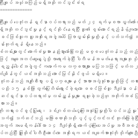
ကြီးချုပ် အယုံအကြည်မရှိအဆို တင်သွင်းခံရ
==============
်ကြီးချုပ် ပေတုံတန် ရှင်နာဝပ်ထရာသည် မတ် ၂၄ ရက်မှစကာ လွှတ်တော်တ
အဆို တင်သွင်းမှုနှင့် ရင်ဆိုင်နေရပြီး သူ၏ စွမ်းဆောင်ရည်နိမ့်ကျသော စ
ဖခင်ဖြစ်သူက သူ့အစိုးရအဖွဲ့အပေါ် သြဇာလွှမ်းမိုးမှုတို့နှင့် ပတ်သက်၍
ခွန်းထုတ်ရန် ရှိနေသည်။
်တမ်းများတွင် ထောက်ခံမှုအားနည်းသွားသော်ငြားလည်း မစ္စ ပေတုံတန်သည် တည်င
င့် အချေအတင်ဆွေးနွေးပွဲသို့ လာရောက်ခဲ့ပြီး ပါလီမန်အမတ်နေရာအများစု ပို
ာရညွန့်ပေါင်းအဖွဲ့တွင် ကမောက်ကမ လက္ခဏာများမပြသသဖြင့် မတ်လ
ဖြတ်ချိန်တွင် ယင်းအဆိုသည် အောင်မြင်နိုင်ဖွယ် မရှိပေ။
ံတန်သည် အကျိုးစီးပွား ပဋိပက္ခများနှင့် အာဏာအလွဲသုံးစားမှုတို့ဖြင့် တ
သို့ ၁၅ နှစ်ကြာ ထွက်ပြေးတိမ်းရှောင်ခဲ့ရသော ဖခင်ဖြစ်သူ ဘီလျံနာ ဝန်ကြ
က်ဆင်ရှင်နာဝပ်ထရာထံမှ လမ်းညွှန်မှုများ ရယူခဲ့သည်ဟု အတိုက်အခံ ပြ
ဲထားသည်။
းကို တရားဝင်ခွင့်ပြုရေး၊ ဒစ်ဂျစ်တယ်ငွေကြေးအသုံးပြုမှုတို့ပါဝင်သည့် မူ
သက်၍ သက်ဆင်သည် မကြာခဏဆိုသလို ပွင့်ပွင့်လင်းလင်း ထုတ်ပြောခဲ့ပြီး စီ
န်အတွက် အမေရိကန်ဒေါ်လာ ၁၄ ဘီလျံဖိုးရှိ ထောက်ပံ့ကြေးပေးအပ်မှု အစီအစဉ်
တည်ပြီး ဖြူထိုင်းပါတီဦးဆောင်သော အစိုးရက ယင်းအချက်အားလုံးကို လိုက်လျောညီ