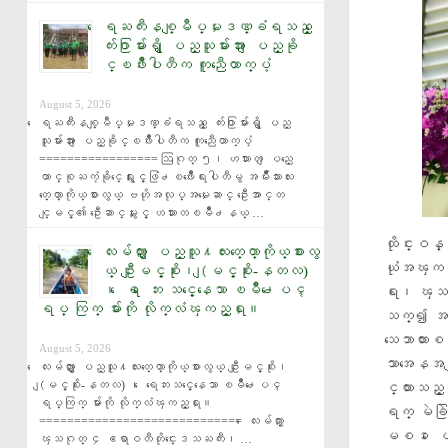
ေရႀကီးနစ္ျမဳပ္မႈဒဏ္ခံရသည့္ ေ
က်း႐ြာမ်ားရွိ ျပည္သူမ်ားအား ျပည္ခို
င္ၿဖိဳးပါတီက ကူညီေထာက္ပံ့
August 5, 2026
ေရႀကီးနစ္ျမဳပ္မႈဒဏ္ခံရသည့္ ေက်း႐ြာမ်ားရွိ ျပည္
သူမ်ားအား ျပည္ခိုင္ၿဖိဳးပါတီက ကူညီေထာက္ပံ့ 
================= ဩဂုတ္ ၅၊ ဟသၤာတ ျပည္ေ
ထာင္စုႀကံ့ခိုင္ေရးႏွင့္ဖြံ႕ၿဖိဳးေရးပါတီမွ အမ်ိဳးသားလႊ
တ္ေတာ္ကိုယ္စားလွယ္ ဗဟိုအလုပ္အမႈေဆာင္ ဦးေအာင္တ
င္ျမင့္၏ ဦးေဆာင္မႈႏွင့္ ဟသၤာတၿမိဳ႕နယ္ …
ထိုင္းဝန
ေလးမ်က္ႏွာ ျပည္သူ႔လႊတ္ေတာ္ကိုယ္စားလွ
ယုံအၾကည္မ
ယ္ ဦးျမင့္စိုး၊ (ျမင့္စိုး-နတလ)
၊ ေရ ေဘး သင့္ေနေသာ ၿမိဳ႕ေပၚ
ရး၊ ၾသဇ
ရပ္ ကြက္ မ်ားကို လိုက္လံၾကည့္ရႈ။
သက္၍ အတိ
သေဘာထားစစ
August 5, 2026
သာအေနအထား
ေလးမ်က္ႏွာ ျပည္သူ႔လႊတ္ေတာ္ကိုယ္စားလွယ္ ဦးျမင့္စိုး၊ 
(ျမင့္စိုး-နတလ) ၊ ေရေဘးသင့္ေနေသာ ၿမိဳ႕ေပၚ 
င္ထားသည
ရပ္ကြက္ မ်ားကို လိုက္လံၾကည့္ရႈ။ 
ရက္ မဲခြဲ
============================= ေလးမ်က္ႏွာ 
မစၥ ေပတုံ
ၾသဂုတ္ ၄ ဧရာဝတီတိုင္းေဒသႀကီး၊ …