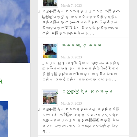
March 7, 2023
ျပည္သူေတြရဲ႕ ဆႏၵအမွန္ ၂ ၂၀၁၅ အလြန္ အေ
ထြေထြေ႐ြးေကာက္ပြဲ မွ ေသာင္ၿပိဳကမ္းၿပိဳအႏိုင္ရလို႔ 
အစိုးရဖြဲ႕ေတာ့ တပ္မေတာ္အၿငိမ္းစား ဗိုလ္ခ်ဳပ္ႀ
ကီးတစ္ေယာက္က NLDနဲ႔ နီးစပ္တဲ့ ပုဂၢိဳလ္တစ္ေယာ
က္ကို ေမးခြန္းတစ္ခုေမးခဲ့တယ္.. …
အဓမၼ ႏွင့္ ဓမၼ
March 3, 2023
၂၀၂၁ ခုႏွစ္ ေဖေဖာ္ဝါရီလ ၁ ရက္ေန႔ေနာက္ပိုင္း 
လူမႈကြန္ယက္မွာ နဲ႔ အဓမၼ ဆိုတဲ့ ပါဠိေဝါဟာရ
ကို တြင္တြင္သုံးလာၾကပါတယ္။ တစ္ခ်ိဳ႕လဲနားလ
ရ
ည္လို႔ ေျပာတာရွိသလို႔ အမ်ားစုကေတာ့ ဂဃနဏ …
ျပည္သူေတြရဲ႕ ဆႏၵအမွန္
March 3, 2023
ျပည္သူေတြရဲ႕ ဆႏၵအမွန္ ယေန႔ ျမန္မာႏိုင္ငံတြ
င္ ယေန႔ ႀကဳံေတြ႕ေနရေသာ ျပႆနာအရပ္ရပ္ရဲ႕ 
ဇစ္ျမစ္က ၂၀၂၀ ခုႏွစ္ အေထြေထြေ႐ြးေကာက္ပြဲ မဲသ
မာမႈ။ ဘယ္ေလာက္ေတာင္ မဲသမာမႈျဖစ္လဲဆိုေတာ့ သိပ္ေ
တာ့ …