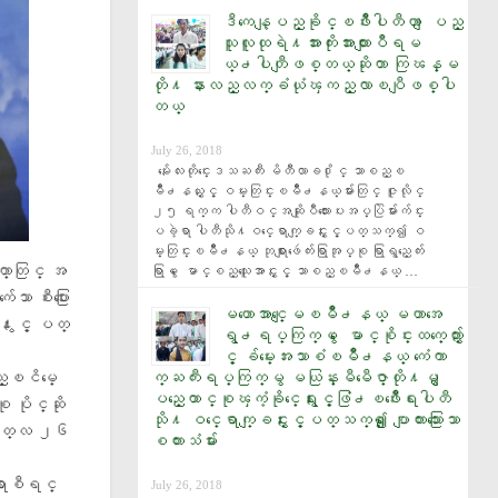
ဒီကေန့ျပည္ခုိင္ၿဖိဳးပါတီဟာ ျပည္
သူလူထုရဲ႔အားကိုးအားထားျပဳရမ
ယ္႕ပါတီျဖစ္တယ္ဆိုတာ ကြၽန္မ
တို႔ နားလည္လက္ခံယုံၾကည္လာၿပီျဖစ္ပါ
တယ္
July 26, 2018
  မႏၲေလးတိုင္းေဒသႀကီး မိတီၴလာခ႐ိုင္ သာစည္ၿ
မိဳ႕နယ္ႏွင့္ ဝမ္းတြင္းၿမိဳ႕နယ္မ်ားတြင္ ဇူလိုင္ 
၂၅ ရက္က ပါတီဝင္အဆိုျပဳလႊာေပးအပ္ပြဲမ်ားက်င္း
ပခဲ့ရာ ပါတီသို႔ဝင္ေရာက္ျခင္းႏွင့္ပတ္သက္၍ ဝ
မ္းတြင္းၿမိဳ႕နယ္ ဘုရားျဖဴေက်းရြာအုပ္စု ရြာရွည္ေက်း
ာ္တြင္ အ
ရြာမွ ေမာင္စည္သူေအာင္ႏွင့္ သာစည္ၿမိဳ႕နယ္ …
ာ စီးပြားေ
မဟာေအာင္ေျမၿမိဳ႕နယ္ မဟာအေ
ွင့္ ပတ္
ရွ႕ရပ္ကြက္မွ ေမာင္စုိင္းထက္ေက်ာ္ႏွ
င့္ ခ်မ္းေအးသာစံၿမိဳ႕နယ္ ကံေကာ
ည္ၿငိမ္ေ
က္ႀကီးရပ္ကြက္မွ မယြန္းမီမီေဇာ္တုိ႔မွ ျ
ပည္ေထာင္စုၾကံ့ခုိင္ေရးႏွင့္ဖြံ႕ၿဖိဳးေရးပါတီ
 ပိုင္ဆို
သုိ႔ ဝင္ေရာက္ျခင္းႏွင့္ပတ္သက္၍ ​ေျပာျကားသြား​ေသာ
 မတ္လ ၂၆
စကားသံမ်ား
ရားစီရင္
July 26, 2018