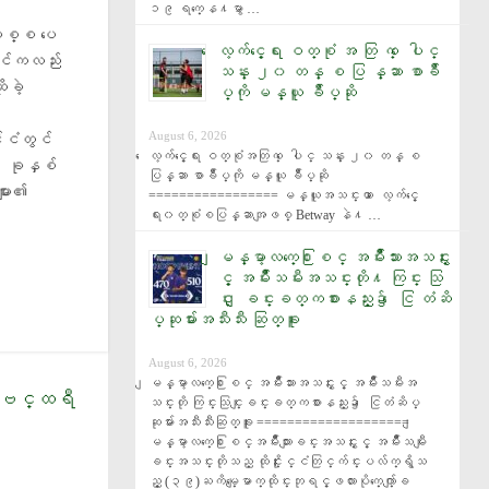
၁၉ ရက္ေန႔မွာ …
 မစ္စ ပေ
ေလ့က်င့္ေရး ဝတ္စုံ အ တြ က္ ေပါင္
ဆင်ကလည်း
သန္း ၂၀ တန္ စ ပြ န္ဆာ စာခ်ဳ
ုခဲ့
ပ္ကို မန္ယူ ခ်ဳပ္ဆို
August 6, 2026
င်ငံတွင်
ေလ့က်င့္ေရး ဝတ္စုံအတြက္ ေပါင္ သန္း ၂၀ တန္ စ
၄ ခုနှစ်
ပြန္ဆာ စာခ်ဳပ္ကို မန္ယူ ခ်ဳပ္ဆို 
များ၏
================= မန္ယူအသင္းဟာ ေလ့က်င့္ေ
ရး၀တ္စုံစပြန္ဆာအျဖစ္ Betway နဲ႔ …
ျမန္မာ့လက္ေ႐ြးစင္ အမ်ိဳးသားအသင္းႏွ
င့္ အမ်ိဳးသမီးအသင္းတို႔ ကြင္း သြ
င္း ျခင္းခတ္ကစားနည္း၌ ေငြ တံဆိ
ပ္ဆုမ်ားအသီးသီး ဆြတ္ခူး
August 6, 2026
ျမန္မာ့လက္ေ႐ြးစင္ အမ်ိဳးသားအသင္းႏွင့္ အမ်ိဳးသမီးအ
ိုဗင္ထရီ
သင္းတို ကြင္းသြင္းျခင္းခတ္ကစားနည္း၌ ေငြတံဆိပ္
ဆုမ်ားအသီးသီးဆြတ္ခူး ==================== ျ
မန္မာ့လက္ေ႐ြးစင္အမ်ိဳးသားျခင္းအသင္းႏွင့္ အမ်ိဳးသမီးျ
ခင္းအသင္းတိုသည္ ထိုင္းႏိုင္ငံတြင္က်င္းပလ်က္ရွိသ
ည့္ (၃၉)ႀကိမ္ေျမာက္ထိုင္းဘုရင့္ဖလားပိုက္ေက်ာ္ျခ