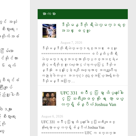
အားကစား
ွင် အယုံ
ဒီယိုမန္ဒီကို ရီးယဲလ္မက္ဒရစ္
ီးပွားရေး၊
အသင္း ေခၚယူ
 အတိုက်အခံ
August 7, 2026
ဒီယိုမန္ဒီကို ရီးယဲလ္မက္ဒရစ္အသင္း ေခၚယူ 
ြိမ်သော
======================= စပိန္ထိပ္သီး ရီး
င်ဆိုင်ထား
ယဲလ္မက္ဒရစ္အသင္းဟာ လိုက္ပ္ဇစ္အသင္းရဲ႕ 
အိုင္ဗရီကိုစ္ လူငယ္ေတာင္ပံၾကယ္ပြင့္ ဒီယိုမ
 ၂၆ ရက်
န္ဒီကို ေခၚယူႏိုင္ခဲ့ၿပီျဖစ္ေၾကာင္း အတည္ျပဳေၾ
ကညာခဲ့ပါတယ္။ အသက္ (၁၉)ႏွစ္အ႐ြယ္သာရွိေသးတဲ့ 
ရားစီရင်ခံ
ဒီယိုမန္ဒီအတြက္ …
ီးချုပ်
UFC 331 ၿပိဳင္ ပြဲ မွာ ထိပ္ဆုံးေခါ
ည်သူ့ပါတီ
င္ ပြဲ ႀကီးအျဖစ္ ထိုး ရ ေတာ့ မယ့္
လက္ရွိ ခ်န္ပီယံ ‌Joshua Van
ဝါဒများ
းပွားရေး
August 6, 2026
UFC 331 ၿပိဳင္ပြဲမွာ ထိပ္ဆုံးေခါင္ပြဲႀကီးအျဖစ္ 
ကို
ထိုးရေတာ့မယ့္ လက္ရွိ ခ်န္ပီယံ ‌Joshua Van 
ထွေ
==================== UFC က စက္တက္ဘာ 