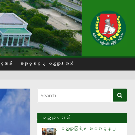
္တာဗ်ဴး
စာအုပ္စင္
ျပည္သူ႔အသံ
ျပည္သူ႔အသံ
ျပည္သူေတြရဲ႕ ဆႏၵအမွန္ ၂