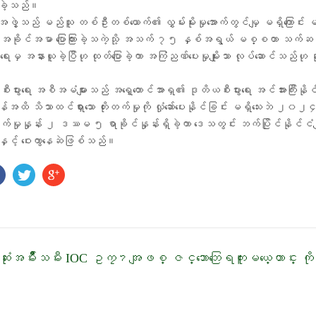
်ခဲ့သည်။
အဖွဲ့သည် မည်သူ တစ်ဦးတစ်ယောက်၏ လွှမ်းမိုးမှုအောက်တွင်မျှ မရှိကြောင်း
အခိုင်အမာ ပြောကြားခဲ့သကဲ့သို့ အသက် ၇၅ နှစ်အရွယ် မစ္စတာ သက်
ရေးမှ အနားယူခဲ့ပြီဟု ထုတ်ပြောခဲ့ကာ အကြံညဏ်ပေးမှုမျိုးသာ လုပ်ဆောင်သည်ဟု ဆိ
ီးပွားရေး အစီအမံများသည် အရှေ့တောင်အာရှ၏ ဒုတိယစီးပွားရေး အင်အားကြီးနို
အထိ သိသာထင်ရှားသော တိုးတက်မှုကို လှုံဆော်ပေးနိုင်ခြင်း မရှိသေးဘဲ ၂၀၂
တက်မှုနှုန်း ၂ ဒဿမ ၅ ရာခိုင်နှုန်းရှိခဲ့ကာ ဒေသတွင်း ဘက်ပြိုင်နိုင်ငံ
ုနှင့် ဝေးကွာနေဆဲဖြစ်သည်။
းအမ်ိဳးသမီး IOC ဥကၠ႒အျဖစ္ ဇင္ဘာေဘြေရကူးမယ္ေဟာင္း က