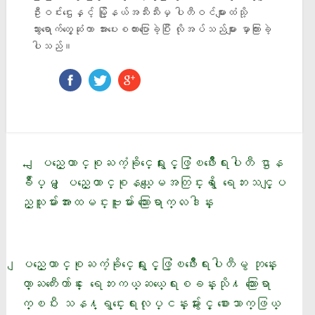
ဦးဝင်းဌေးနှင့် မြို့နယ်အသီးသီးမှ ပါတီဝင်များထံသို့
သွားရောက်တွေ့ဆုံကာ အားပေးစကားပြောခဲ့ပြီး လိုအပ်သည်များ မှာကြားခဲ့
ပါသည်။
ျပည္ေထာင္စုႀကံ့ခိုင္ေရးႏွင့္ဖြံ့ၿဖိဳးေရးပါတီ ဌာန
←
ခ်ဳပ္မွ ျပည္ေထာင္စုနယ္ေျမအတြင္းရွိ ေရေဘးသင့္ျပ
ည္သူမ်ားအားထမင္းဗူးမ်ား သြားေရာက္လႉဒါန္း
ျပည္ေထာင္စုႀကံ့ခိုင္ေရးႏွင့္ဖြံ့ၿဖိဳးေရးပါတီမွ ဘုန္းေ
တာ္ႀကီးေက်ာင္း ေရေဘးကယ္ဆယ္ေရးစခန္းသို႔ သြားေရာ
က္ၿပီး သန႔္ရွင္းေရးလုပ္ငန္းမ်ားႏွင့္ စားေသာက္ဖြယ္