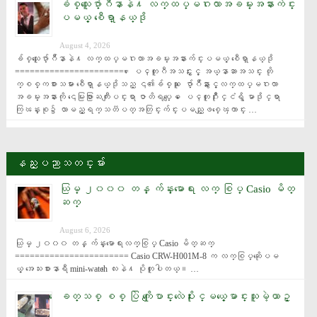
ခ်စ္သူေဂ်ာ္ဂ်ီနာနဲ႔ လက္ထပ္မဂၤလာအခမ္းအနားက်င္း
ပမယ့္ စီေရာ္နယ္ဒို
August 4, 2026
ခ်စ္သူေဂ်ာ္ဂ်ီနာနဲ႔ လက္ထပ္မဂၤလာအခမ္းအနားက်င္းပမယ့္ စီေရာ္နယ္ဒို 
======================= ေပၚတူဂီအသင္းႏွင့္ အယ္နာဆာအသင္း တို
က္စစ္ကစားသမား စီေရာ္နယ္ဒိုသည္ ၎၏ခ်စ္သူ ေဂ်ာ္ဂ်ီနာႏွင့္လက္ထပ္မဂၤလာ
အခမ္းအနားကို ၎ေမြးဖြားႀကီးျပင္းရာ ဇာတိရပ္ေျမ ေပၚတူဂီႏိုင္ငံရွိ မာဒိုင္ရာ
ကြၽန္းစု၌ လာမည့္ရက္သတၱပတ္အတြင္းက်င္းပမည္ျဖစ္ေၾကာင္း …
နည္းပညာသတင္းမ်ား
ယြမ္ ၂၀၀၀ တန္ က်န္းမာေရး လက္ စြပ္ Casio မိတ္
ဆက္
August 6, 2026
ယြမ္ ၂၀၀၀ တန္ က်န္းမာေရးလက္စြပ္ Casio မိတ္ဆက္ 
======================= Casio CRW-H001M-8 က လက္စြပ္ဆိုေပမ
ယ့္ အေသးစားနာရီ mini-watch ေလးနဲ႔ ပိုတူပါတယ္။ …
ေခတ္သစ္ စစ္ ပြဲ ကိုေျပာင္းလဲေပးႏိုင္မယ့္ေမာင္းသူမဲ့ယာဥ္