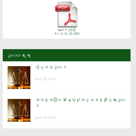
ရွေးကောက်ပွဲကြေငြာ
စာတမ်း_31_10_2025
ဥပေဒေရးရာ
လွ်ပ္စစ္ဥပေဒ
April 26, 2016
အသင္းအဖြဲ႕မ်ားမွတ္ပုံတင္ၿခင္းဆိုင္ရာဥပေ
ဒ
April 26, 2016