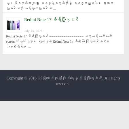
ယ္။ ဒီစက္ဘီးဟာ တျခား ေျခနင္းမဲ့စက္ဘီးလိုပဲ ေျခနင္းလည္းမပါ၊ ေမာ္တာလ
ည္းမပါသလို ဘရိတ္လည္းမပါဘဲ …
Redmi Note 17 စီးရီးထြက္ၿပီ
July 15, 2026
Redmi Note 17 စီးရီးထြက္ၿပီ ================= ဘက္ထရီႀကီးႀကီး 
screen က်ယ္က်ယ္နဲ႔ ေဈးတန္တဲ့ Redmi Note 17 စီးရီးေတြ ထြက္လာပါၿပီ။ 
အခုစီးရီးရဲ႕ …
Copyright © 2016
ပြည်ထောင်စုကြံ့ခိုင်ရေးနှင့်ဖွံ့ဖြိုးရေးပါတီ
. All rights
reserved.