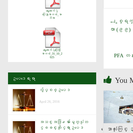
ရွေးကောက်ပွဲ
ကြေညာစာတမ်း_မာ
တိကာ
ႏွစ္ရက
←
လာ (၉၉) သန
ရွေးကောက်ပွဲကြေငြာ
စာတမ်း_31_10_2
PFA တစ္
025
ဥပေဒေရးရာ
You 
လွ်ပ္စစ္ဥပေဒ
April 26, 2016
အသင္းအဖြဲ႕မ်ားမွတ္ပုံတ
င္ၿခင္းဆိုင္ရာဥပေဒ
ေဘာလုံးကြင္း