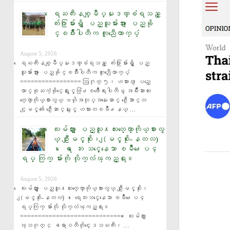
ေရႀကီးနစ္ျမဳပ္မႈဒဏ္ခံရသည့္ ေ
က်း႐ြာမ်ားရွိ ျပည္သူမ်ားအား ျပည္ခို
င္ၿဖိဳးပါတီက ကူညီေထာက္ပံ့
August 5, 2026
ေရႀကီးနစ္ျမဳပ္မႈဒဏ္ခံရသည့္ ေက်း႐ြာမ်ားရွိ ျပည္
သူမ်ားအား ျပည္ခိုင္ၿဖိဳးပါတီက ကူညီေထာက္ပံ့ 
================= ဩဂုတ္ ၅၊ ဟသၤာတ ျပည္ေ
ထာင္စုႀကံ့ခိုင္ေရးႏွင့္ဖြံ႕ၿဖိဳးေရးပါတီမွ အမ်ိဳးသားလႊ
တ္ေတာ္ကိုယ္စားလွယ္ ဗဟိုအလုပ္အမႈေဆာင္ ဦးေအာင္တ
င္ျမင့္၏ ဦးေဆာင္မႈႏွင့္ ဟသၤာတၿမိဳ႕နယ္ …
ေလးမ်က္ႏွာ ျပည္သူ႔လႊတ္ေတာ္ကိုယ္စားလွ
ယ္ ဦးျမင့္စိုး၊ (ျမင့္စိုး-နတလ)
၊ ေရ ေဘး သင့္ေနေသာ ၿမိဳ႕ေပၚ
ရပ္ ကြက္ မ်ားကို လိုက္လံၾကည့္ရႈ။
August 5, 2026
ေလးမ်က္ႏွာ ျပည္သူ႔လႊတ္ေတာ္ကိုယ္စားလွယ္ ဦးျမင့္စိုး၊ 
(ျမင့္စိုး-နတလ) ၊ ေရေဘးသင့္ေနေသာ ၿမိဳ႕ေပၚ 
ရပ္ကြက္ မ်ားကို လိုက္လံၾကည့္ရႈ။ 
============================= ေလးမ်က္ႏွာ 
ၾသဂုတ္ ၄ ဧရာဝတီတိုင္းေဒသႀကီး၊ …