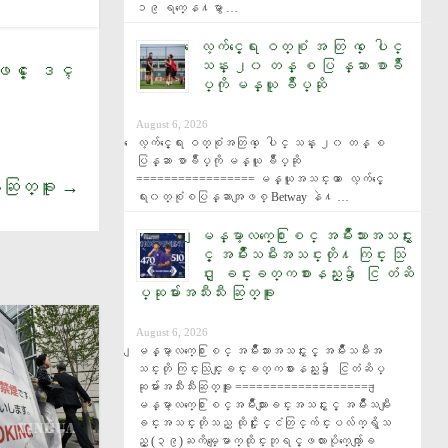
၁၉ ရက္ေန႔မွာ …
ေလ့က်င့္ေရး ဝတ္စုံ အ တြ က္ ေပါင္
သန္း ၂၀ တန္ စ ပြ န္ဆာ စာခ်ဳ
ဖင့္ ေဒၚ
ပ္ကို မန္ယူ ခ်ဳပ္ဆို
August 6, 2026
ေလ့က်င့္ေရး ဝတ္စုံအတြက္ ေပါင္ သန္း ၂၀ တန္ စ
ပြန္ဆာ စာခ်ဳပ္ကို မန္ယူ ခ်ဳပ္ဆို 
================= မန္ယူအသင္းဟာ ေလ့က်င့္ေ
္ဆြတ္ခူး
→
ရး၀တ္စုံစပြန္ဆာအျဖစ္ Betway နဲ႔ …
ျမန္မာ့လက္ေ႐ြးစင္ အမ်ိဳးသားအသင္းႏွ
င့္ အမ်ိဳးသမီးအသင္းတို႔ ကြင္း သြ
င္း ျခင္းခတ္ကစားနည္း၌ ေငြ တံဆိ
ပ္ဆုမ်ားအသီးသီး ဆြတ္ခူး
August 6, 2026
ျမန္မာ့လက္ေ႐ြးစင္ အမ်ိဳးသားအသင္းႏွင့္ အမ်ိဳးသမီးအ
သင္းတို ကြင္းသြင္းျခင္းခတ္ကစားနည္း၌ ေငြတံဆိပ္
ဆုမ်ားအသီးသီးဆြတ္ခူး ==================== ျ
မန္မာ့လက္ေ႐ြးစင္အမ်ိဳးသားျခင္းအသင္းႏွင့္ အမ်ိဳးသမီးျ
ခင္းအသင္းတိုသည္ ထိုင္းႏိုင္ငံတြင္က်င္းပလ်က္ရွိသ
ည့္ (၃၉)ႀကိမ္ေျမာက္ထိုင္းဘုရင့္ဖလားပိုက္ေက်ာ္ျခ