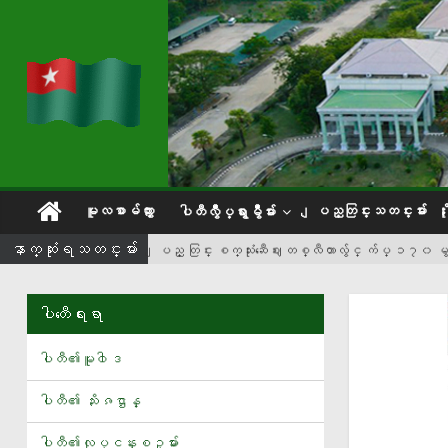
မူလစာမ်က္ႏွာ
ျပည္တြင္းသတင္းမ်ား
ပါတီလွဳပ္ရွားမွဳမ်ား
ေနာက္ဆံုးရသတင္းမ်ား
ျပည္ တြင္း စက္သုံးဆီေဈး တစ္လီတာလွ်င္ က်ပ္ ၁၇
တစ္လကို လူတူစက္႐ုပ္ ၁၀၀၀ ထုတ္လုပ္မယ့္ မစ္
UFC 331 ၿပိဳင္ ပြဲ မွာ ထိပ္ဆုံးေခါင္ ပြဲ ႀကီးအျဖစ္ ထိုး ရ ေတာ့ မယ့္ လက္ရွိ ခ်
ပါတီေရးရာ
ယြမ္ ၂၀၀၀ တန္ က်န္းမာေရး လက္ စြပ္ Casio မိတ္ဆက္
ပါတီ၏မူ၀ါဒ
ႏိုင္ငံေတာ္သမၼတ ထိုင္းႏိုင္ငံသို႔ ေရာက္ရွိ
ပါတီ၏ သႏိၷဌာန္
ေလ့က်င့္ေရး ဝတ္စုံ အ တြ က္ ေပါင္ သန္း ၂၀ တန္ စ ပြ န္ဆာ စာခ်ဳပ္ကို မန္ယူ ခ
ျမန္မာ့လက္ေ႐ြးစင္ အမ်ိဳးသားအသင္းႏွင့္ အမ်ိဳးသမီးအသင္းတို႔ ကြင္း သြင္း ျခင္း
ပါတီ၏လုပ္ငန္းစဥ္မ်ား