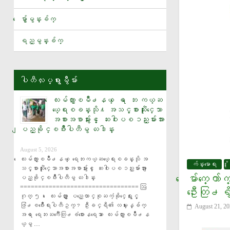
ေလးမ်က္ႏွာၿမိဳ႕နယ္ ေရ ေဘး ကယ္ဆယ္ေရးစခန္းသို႔ အသင့္စားသုံးႏိုင္ေသာအစားအစာမ်ာ
ေမွ်ာ္မွန္းခ်က္
ေရႀကီးနစ္ျမဳပ္မႈဒဏ္ခံရသည့္ ေက်း႐ြာမ်ားရွိ ျပည္သူမ်ားအား ျပည္ခိုင္ၿဖိဳးပါတ
ရည္မွန္းခ်က္
ဒီယိုမန္ဒီကို ရီးယဲလ္မက္ဒရစ္အသင္း ေခၚယူ
ပါတီလႈပ္ရွားမွဳမ်ား
ေလးမ်က္ႏွာၿမိဳ႕နယ္ ေရ ေဘး ကယ္ဆ
ယ္ေရးစခန္းသို႔ အသင့္စားသုံးႏိုင္ေသာ
အစားအစာမ်ားႏွင့္ ေဆးဝါးပစၥည္းမ်ားအား
ျပည္ခိုင္ၿဖိဳးပါတီမွ လႉဒါန္း
August 5, 2026
ေလးမ်က္ႏွာၿမိဳ႕နယ္ ေရေဘးကယ္ဆယ္ေရးစခန္းသို အ
က်န္းမာေရး
သင့္စားသုံးႏိုင္ေသာအစားအစာမ်ားႏွင့္ ေဆးဝါးပစၥည္းမ်ားအား ျ
ေမ်ာက္ေက
ပည္ခိုင္ၿဖိဳးပါတီမွ လႉဒါန္း 
================================= ဩ
ဦးေတြ႕ရွ
ဂုတ္ ၅၊ ေလးမ်က္ႏွာ ျပည္ေထာင္စုႀကံ့ခိုင္ေရးႏွင့္
ဖြံ႕ၿဖိဳးေရးပါတီဥကၠ႒ ဦးခင္ရီ၏ လမ္းၫႊန္ခ်က္
August 21, 2
အရ ေရေဘးႀကဳံေတြ႕ခံစားေနရေသာ ေလးမ်က္ႏွာၿမိဳ႕န
ယ္မွ …