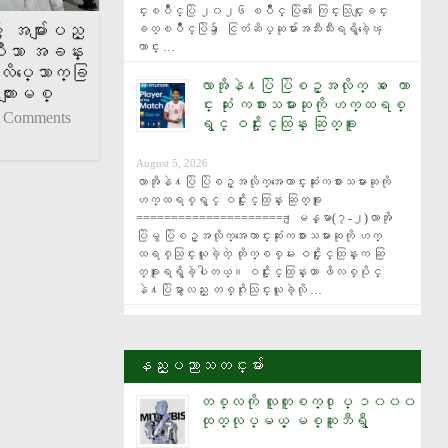
င္းၿပိဳင္ပြဲ ၂၀၂၆ ၿပိဳင္ ပြဲ၏ ကြင္းသြင္းျခင္း
၌ အမ်ားျပည္
ခတ္ၿပိဳင္ပြဲ၌ ေငြတံဆိပ္ဆုမ်ားအသီးသီးရရွိခဲ့ေၾ
ကာင္း …
ျပဳေသာ အခန္း
းလိပ္ေသာက္ခြ
လာအိုနဲ႔ပြဲ ပြဲစဥ္အလိုက္ အ ေကာ
တားျမစ္
င္း ဆုံး ကစားသမားဆုကို ဟက္ထရစ္
Comments
ရွင္ ဝင္းႏိုင္ထြန္း ဆြတ္ခူး
August 5, 2026
လာအိုနဲ႔ပြဲ ပြဲစဥ္အလိုက္အေကာင္းဆုံးကစားသမားဆုကို 
ဟက္ထရစ္ရွင္ ဝင္းႏိုင္ထြန္း ဆြတ္ခူး 
====================== ျမန္မာ(၇-၂)လာအို
ပြဲမွ ပြဲစဥ္အလိုက္အေကာင္းဆုံးကစားသမားဆုကို ဟက္
ထရစ္သြင္းယူခဲ့တဲ့ တိုက္စစ္မႉး ဝင္းႏိုင္ထြန္းက ဆြ
တ္ခူးရရွိခဲ့ပါတယ္။ ဝင္းႏိုင္ထြန္းဟာ ဖိလစ္ပိုင္
နဲ႔ပြဲမွာလည္း တစ္ဂိုးသြင္းယူခဲ့လို …
နည္းပညာသတင္းမ်ား
တစ္လကို လူတူစက္႐ုပ္ ၁၀၀၀
ထုတ္လုပ္မယ့္ မစ္ဆူဘီရွီ