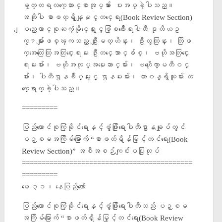
မွတ္တရလက္ေဆာင္စာအုပ္မ်ား ေပးအပ္ခဲ့ပါသည္။
အဆိုပါ စာဖတ္ရွိန္ျမႇင့္တင္ေရး(Book Review Section)
ျပည္ေထာင္စုႀကံ့ခိုင္ေရးႏွင့္ဖြံ့ၿဖိဳးေရးပါတီ ဒုတိယဥ
ကၠ႒မ်ားျဖစ္ၾကသည့္ ဦးျမတ္ဟိန္း၊ ဦးလွထြန္း၊ တြဲဖ
က္အေထြေထြအတြင္းေရးမႉး ဦးတင္ေအာင္ခ်စ္၊ ဗဟိုအတြင္းေ
ရးမႉးမ်ား၊ ဗဟိုအလုပ္အမႈေဆာင္မ်ား၊ ဗဟိုေကာ္မတီဝင္
မ်ား၊ ပါတီဌာနခ်ဳပ္မႉးႏွင့္ ဌာနမႉးမ်ား၊ တာဝန္ရွိသူမ်ား တ
က္ေရာက္ခဲ့ပါသည္။
=========
ပြည်ထောင်စုကြံ့ခိုင်ရေးနှင့်ဖွံ့ဖြိုးရေးပါတီဌာနချုပ်တွင်
ပဉ္စမအကြိမ်မြောက် “စာဖတ်ရှိန်မြှင့်တင်ရေး(Book
Review Section)” အစီအစဉ်ကျင်းပပြုလုပ်
===========================================
=========
မေ ၃၁၊ နေပြည်တော်
ပြည်ထောင်စုကြံ့ခိုင်ရေးနှင့်ဖွံ့ဖြိုးရေးပါတီသည် ပဉ္စမ
အကြိမ်မြောက် “စာဖတ်ရှိန်မြှင့်တင်ရေး(Book Review