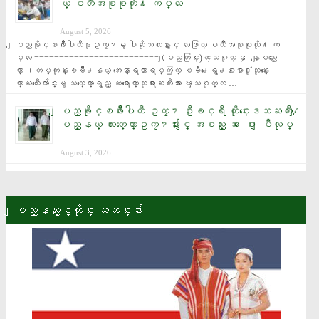
ယ္ ဝတၳဳအစုစုတို႔ ကပ္လႉ
August 5, 2026
ျပည္ခိုင္ၿဖိဳးပါတီဒုဥကၠ႒မွ ဝါဆိုသကၤန္းႏွင့္ လႉဖြယ္ ဝတၳဳအစုစုတို႔ က
ပ္လႉ ========================= (ျပည္တြင္း)ၾသဂုတ္ ၄ ေနျပည္ေ
တာ္ ၊တပ္ကုန္းၿမိဳ႕နယ္ အေနာ္ရထာရပ္ကြက္ ၿမိဳ႕ေရွ႕စႏၵာ႐ုံဘုန္းေ
တာ္ႀကီးေက်ာင္းမွ သက္ေတာ္ရွည္ ဆရာေတာ္ဘုရားႀကီးအား ၾသဂုတ္လ …
ျပည္ခိုင္ၿဖိဳးပါတီ ဥကၠ႒ ဦးခင္ရီ တိုင္းေဒသႀကီး/ျ
ပည္နယ္ လႊတ္ေတာ္ဥကၠ႒မ်ားႏွင့္ အစည္း အ ေဝး ျပဳလုပ္
August 3, 2026
ျပည္နယ္ႏွင့္တိုင္း သတင္းမ်ား