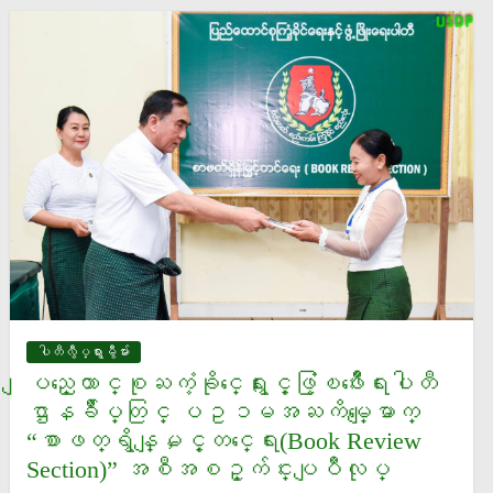
ပါတီလွဳပ္ရွားမွဳမ်ား
ျပည္ေထာင္စုႀကံ့ခိုင္ေရးႏွင့္ဖြံ့ၿဖိဳးေရးပါတီ
ဌာနခ်ဳပ္တြင္ ပဥၥမအႀကိမ္ေျမာက္
“စာဖတ္ရွိန္ျမႇင့္တင္ေရး(Book Review
Section)” အစီအစဥ္က်င္းပျပဳလုပ္