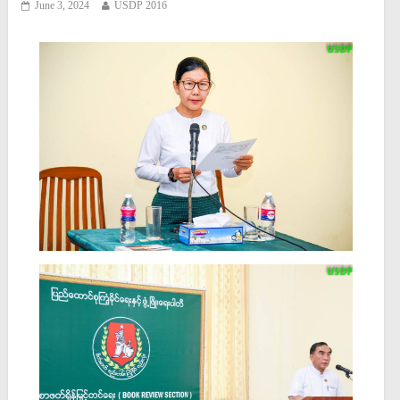
June 3, 2024
USDP 2016