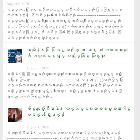
August 6, 2026
ျမန္မာ့လက္ေ႐ြးစင္ အမ်ိဳးသားအသင္းႏွင့္ အမ်ိဳးသမီးအသင္းတို ကြင္းသြင္းျခင္းခ
တ္ကစားနည္း၌ ေငြတံဆိပ္ဆုမ်ားအသီးသီးဆြတ္ခူး ==================== ျ
မန္မာ့လက္ေ႐ြးစင္အမ်ိဳးသားျခင္းအသင္းႏွင့္ အမ်ိဳးသမီးျခင္းအသင္းတိုသည္ ထို
င္းႏိုင္ငံတြင္က်င္းပလ်က္ရွိသည့္ (၃၉)ႀကိမ္ေျမာက္ထိုင္းဘုရင့္ဖလားပိုက္ေက်ာ္ျ
ခင္းၿပိဳင္ပြဲ ၂၀၂၆ ၿပိဳင္ ပြဲ၏ ကြင္းသြင္းျခင္းခတ္ၿပိဳင္ပြဲ၌ ေငြ
တံဆိပ္ဆုမ်ားအသီးသီးရရွိခဲ့ေၾကာင္း …
လာအိုနဲ႔ပြဲ ပြဲစဥ္အလိုက္ အ ေကာင္း ဆုံး ကစားသမားဆု
ကို ဟက္ထရစ္ရွင္ ဝင္းႏိုင္ထြန္း ဆြတ္ခူး
August 5, 2026
လာအိုနဲ႔ပြဲ ပြဲစဥ္အလိုက္အေကာင္းဆုံးကစားသမားဆုကို ဟက္ထရစ္ရွင္ ဝင္းႏို
င္ထြန္း ဆြတ္ခူး ====================== ျမန္မာ(၇-၂)လာအိုပြဲမွ ပြဲ
စဥ္အလိုက္အေကာင္းဆုံးကစားသမားဆုကို ဟက္ထရစ္သြင္းယူခဲ့တဲ့ တိုက္စစ္မႉး 
ဝင္းႏိုင္ထြန္းက ဆြတ္ခူးရရွိခဲ့ပါတယ္။ ဝင္းႏိုင္ထြန္းဟာ ဖိလစ္ပိုင္နဲ႔ပြဲ
မွာလည္း တစ္ဂိုးသြင္းယူခဲ့လို …
ခ်စ္သူေဂ်ာ္ဂ်ီနာနဲ႔ လက္ထပ္မဂၤလာအခမ္းအနားက်င္း
ပမယ့္ စီေရာ္နယ္ဒို
August 4, 2026
ခ်စ္သူေဂ်ာ္ဂ်ီနာနဲ႔ လက္ထပ္မဂၤလာအခမ္းအနားက်င္းပမယ့္ စီေရာ္နယ္ဒို 
======================= ေပၚတူဂီအသင္းႏွင့္ အယ္နာဆာအသင္း တို