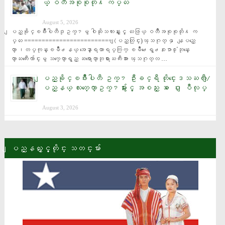
ယ္ ဝတၳဳအစုစုတို႔ ကပ္လႉ
August 5, 2026
ျပည္ခိုင္ၿဖိဳးပါတီဒုဥကၠ႒မွ ဝါဆိုသကၤန္းႏွင့္ လႉဖြယ္ ဝတၳဳအစုစုတို႔ က
ပ္လႉ ========================= (ျပည္တြင္း)ၾသဂုတ္ ၄ ေနျပည္ေ
တာ္ ၊တပ္ကုန္းၿမိဳ႕နယ္ အေနာ္ရထာရပ္ကြက္ ၿမိဳ႕ေရွ႕စႏၵာ႐ုံဘုန္းေ
တာ္ႀကီးေက်ာင္းမွ သက္ေတာ္ရွည္ ဆရာေတာ္ဘုရားႀကီးအား ၾသဂုတ္လ …
ျပည္ခိုင္ၿဖိဳးပါတီ ဥကၠ႒ ဦးခင္ရီ တိုင္းေဒသႀကီး/ျ
ပည္နယ္ လႊတ္ေတာ္ဥကၠ႒မ်ားႏွင့္ အစည္း အ ေဝး ျပဳလုပ္
August 3, 2026
ျပည္နယ္ႏွင့္တိုင္း သတင္းမ်ား