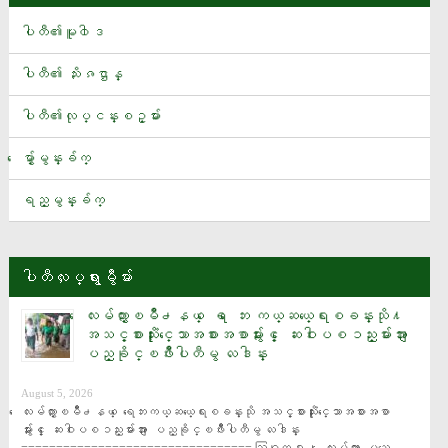
UFC 331 ၿပိဳင္ ပြဲ မွာ ထိပ္ဆုံးေခါင္ ပြဲ ႀကီးအျဖစ္ ထိုး ရ ေတာ့ မယ့္ လက္ရွိ
ပါတီ၏မူ၀ါဒ
ခ်န္ပီယံ ‌Joshua Van
ယြမ္ ၂၀၀၀ တန္ က်န္းမာေရး လက္ စြပ္ Casio မိတ္ဆက္
ပါတီ၏ သႏိၷဌာန္
ႏိုင္ငံေတာ္သမၼတ ထိုင္းႏိုင္ငံသို႔ ေရာက္ရွိ
ပါတီ၏လုပ္ငန္းစဥ္မ်ား
ေလ့က်င့္ေရး ဝတ္စုံ အ တြ က္ ေပါင္ သန္း ၂၀ တန္ စ ပြ န္ဆာ စာခ်ဳပ္ကို မ
န္ယူ ခ်ဳပ္ဆို
ေမွ်ာ္မွန္းခ်က္
ျမန္မာ့လက္ေ႐ြးစင္ အမ်ိဳးသားအသင္းႏွင့္ အမ်ိဳးသမီးအသင္းတို႔ ကြင္း သြင္း ျခ
ရည္မွန္းခ်က္
င္းခတ္ကစားနည္း၌ ေငြ တံဆိပ္ဆုမ်ားအသီးသီး ဆြတ္ခူး
ေလးမ်က္ႏွာၿမိဳ႕နယ္ ေရ ေဘး ကယ္ဆယ္ေရးစခန္းသို႔ အသင့္စားသုံးႏိုင္ေသာအစား
အစာမ်ားႏွင့္ ေဆးဝါးပစၥည္းမ်ားအား ျပည္ခိုင္ၿဖိဳးပါတီမွ လႉဒါန္း
ပါတီလႈပ္ရွားမွဳမ်ား
ေရႀကီးနစ္ျမဳပ္မႈဒဏ္ခံရသည့္ ေက်း႐ြာမ်ားရွိ ျပည္သူမ်ားအား ျပည္ခိုင္ၿဖိဳး
ေလးမ်က္ႏွာၿမိဳ႕နယ္ ေရ ေဘး ကယ္ဆယ္ေရးစခန္းသို႔
ပါတီက ကူညီေထာက္ပံ့
အသင့္စားသုံးႏိုင္ေသာအစားအစာမ်ားႏွင့္ ေဆးဝါးပစၥည္းမ်ားအား ျ
ဒီယိုမန္ဒီကို ရီးယဲလ္မက္ဒရစ္အသင္း ေခၚယူ
ပည္ခိုင္ၿဖိဳးပါတီမွ လႉဒါန္း
August 5, 2026
ေလးမ်က္ႏွာၿမိဳ႕နယ္ ေရေဘးကယ္ဆယ္ေရးစခန္းသို အသင့္စားသုံးႏိုင္ေသာအစားအစာ
မ်ားႏွင့္ ေဆးဝါးပစၥည္းမ်ားအား ျပည္ခိုင္ၿဖိဳးပါတီမွ လႉဒါန္း 