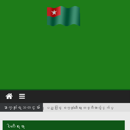
ေနာက္ဆံုးရသတင္းမ်ား
ျပည္ တြင္း စက္သုံးဆီေဈး တစ္လီတာလွ်င္ က်ပ္
၁၇၀ မွ ၂၆၅ အထိ ျမင့္တက္
တစ္လကို လူတူစက္႐ုပ္ ၁၀၀၀ ထုတ္လုပ္မယ့္ မစ္ဆူဘီရွီ
ပါတီေရးရာ