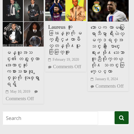
Laureus ထူး
ဘာေပက လာမယ့္ေႏြ
ခြၽန္ဆုကုိ မ
ရာသီမွာ ရီးယဲလ္
က္ဆီႏွင္႕ဟာမီ
မက္ဒရစ္အ
လ္တန္တုိ႔ပူး
သင္းဆီ ေျပာင္းေ
တြဲဆြတ္ခူး
ရႊ႕ဖို႔ သေဘာ
မန္ယူအသ
တူညီလိုက္တယ္
င္း၏ တစ္ႏွစ္တာ
February 19, 2020
လို႔ သတင္းထြ
အေကာင္းဆံုး
Comments Off
က္ေပၚလာ
ကစားသမားဆု ႏွ
စ္ဆုကို လုခ္ေရွာ
January 8, 2024
ရရွိ
Comments Off
May 10, 2019
Comments Off