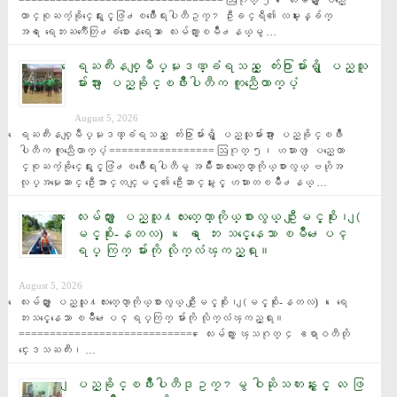
================================= ဩဂုတ္ ၅၊ ေလးမ်က္ႏွာ ျပည္ေ
ထာင္စုႀကံ့ခိုင္ေရးႏွင့္ဖြံ႕ၿဖိဳးေရးပါတီဥကၠ႒ ဦးခင္ရီ၏ လမ္းၫႊန္ခ်က္
အရ ေရေဘးႀကဳံေတြ႕ခံစားေနရေသာ ေလးမ်က္ႏွာၿမိဳ႕နယ္မွ …
ေရႀကီးနစ္ျမဳပ္မႈဒဏ္ခံရသည့္ ေက်း႐ြာမ်ားရွိ ျပည္သူ
မ်ားအား ျပည္ခိုင္ၿဖိဳးပါတီက ကူညီေထာက္ပံ့
August 5, 2026
ေရႀကီးနစ္ျမဳပ္မႈဒဏ္ခံရသည့္ ေက်း႐ြာမ်ားရွိ ျပည္သူမ်ားအား ျပည္ခိုင္ၿဖိဳး
ပါတီက ကူညီေထာက္ပံ့ ================= ဩဂုတ္ ၅၊ ဟသၤာတ ျပည္ေထာ
င္စုႀကံ့ခိုင္ေရးႏွင့္ဖြံ႕ၿဖိဳးေရးပါတီမွ အမ်ိဳးသားလႊတ္ေတာ္ကိုယ္စားလွယ္ ဗဟိုအ
လုပ္အမႈေဆာင္ ဦးေအာင္တင္ျမင့္၏ ဦးေဆာင္မႈႏွင့္ ဟသၤာတၿမိဳ႕နယ္ …
ေလးမ်က္ႏွာ ျပည္သူ႔လႊတ္ေတာ္ကိုယ္စားလွယ္ ဦးျမင့္စိုး၊ (ျ
မင့္စိုး-နတလ) ၊ ေရ ေဘး သင့္ေနေသာ ၿမိဳ႕ေပၚ
ရပ္ ကြက္ မ်ားကို လိုက္လံၾကည့္ရႈ။
August 5, 2026
ေလးမ်က္ႏွာ ျပည္သူ႔လႊတ္ေတာ္ကိုယ္စားလွယ္ ဦးျမင့္စိုး၊ (ျမင့္စိုး-နတလ) ၊ ေရေ
ဘးသင့္ေနေသာ ၿမိဳ႕ေပၚ ရပ္ကြက္ မ်ားကို လိုက္လံၾကည့္ရႈ။ 
============================= ေလးမ်က္ႏွာ ၾသဂုတ္ ၄ ဧရာဝတီတို
င္းေဒသႀကီး၊ …
ျပည္ခိုင္ၿဖိဳးပါတီဒုဥကၠ႒မွ ဝါဆိုသကၤန္းႏွင့္ လႉ ဖြ