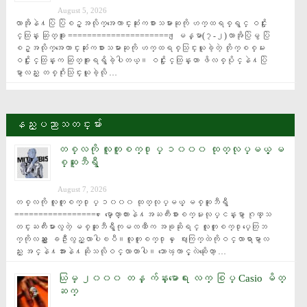
August 5, 2026
လာအိုနဲ႔ပြဲ ပြဲစဥ္အလိုက္အေကာင္းဆုံးကစားသမားဆုကို ဟက္ထရစ္ရွင္ ဝင္းႏို
င္ထြန္း ဆြတ္ခူး ====================== ျမန္မာ(၇-၂)လာအိုပြဲမွ ပြဲ
စဥ္အလိုက္အေကာင္းဆုံးကစားသမားဆုကို ဟက္ထရစ္သြင္းယူခဲ့တဲ့ တိုက္စစ္မႉး 
ဝင္းႏိုင္ထြန္းက ဆြတ္ခူးရရွိခဲ့ပါတယ္။ ဝင္းႏိုင္ထြန္းဟာ ဖိလစ္ပိုင္နဲ႔ပြဲ
မွာလည္း တစ္ဂိုးသြင္းယူခဲ့လို …
နည္းပညာသတင္းမ်ား
တစ္လကို လူတူစက္႐ုပ္ ၁၀၀၀ ထုတ္လုပ္မယ့္ မ
စ္ဆူဘီရွီ
August 7, 2026
တစ္လကို လူတူစက္႐ုပ္ ၁၀၀၀ ထုတ္လုပ္မယ့္ မစ္ဆူဘီရွီ 
================== ေမာ္ေတာ္ကားနဲ႔အႀကီးစားစက္မႈလုပ္ငန္းမွာ ဂုဏ္သ
တင္းႀကီးမားလွတဲ့ မစ္ဆူဘီရွီကုမၸဏီက အခုဆိုရင္ လူတူစက္႐ုပ္ေတြဘ
က္ကိုလည္း ေျခဦးလွည့္လာပါၿပီ။လူတူစက္႐ုပ္ ေဈးကြက္ထဲကိုဝင္လာရာမွာလ
ည္း အင္နဲ႔အားနဲ႔ဆိုသလိုဝင္လာတာပါ။ ဘာေၾကာင့္လဲဆိုေတာ့ …
ယြမ္ ၂၀၀၀ တန္ က်န္းမာေရး လက္ စြပ္ Casio မိတ္
ဆက္