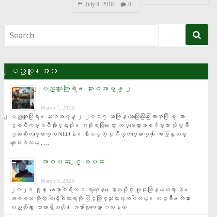
July 8, 2016
0
ျပည္သူ႔အသံ
ျပည္သူေတြရဲ႕ ဆႏၵအမွန္ ၂
March 7, 2023
ျပည္သူေတြရဲ႕ ဆႏၵအမွန္ ၂ ၂၀၁၅ အလြန္ အေထြေထြေ႐ြးေကာက္ပြဲ မွ ေသာ
င္ၿပိဳကမ္းၿပိဳအႏိုင္ရလို႔ အစိုးရဖြဲ႕ေတာ့ တပ္မေတာ္အၿငိမ္းစား ဗိုလ္ခ်ဳ
ပ္ႀကီးတစ္ေယာက္က NLDနဲ႔ နီးစပ္တဲ့ ပုဂၢိဳလ္တစ္ေယာက္ကို ေမးခြန္းတစ္
ခုေမးခဲ့တယ္.. …
အဓမၼ ႏွင့္ ဓမၼ
March 3, 2023
၂၀၂၁ ခုႏွစ္ ေဖေဖာ္ဝါရီလ ၁ ရက္ေန႔ေနာက္ပိုင္း လူမႈကြန္ယက္မွာ နဲ႔ 
အဓမၼ ဆိုတဲ့ ပါဠိေဝါဟာရကို တြင္တြင္သုံးလာၾကပါတယ္။ တစ္ခ်ိဳ႕လဲနား
လည္လို႔ ေျပာတာရွိသလို႔ အမ်ားစုကေတာ့ ဂဃနဏ …