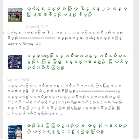
ေလ့က်င့္ေရး ဝတ္စုံ အ တြ က္ ေပါင္ သန္း ၂၀ တန္ စ
ပြ န္ဆာ စာခ်ဳပ္ကို မန္ယူ ခ်ဳပ္ဆို
August 6, 2026
ေလ့က်င့္ေရး ဝတ္စုံအတြက္ ေပါင္ သန္း ၂၀ တန္ စပြန္ဆာ စာခ်ဳပ္ကို မန္ယူ 
ခ်ဳပ္ဆို ================= မန္ယူအသင္းဟာ ေလ့က်င့္ေရး၀တ္စုံစပြန္
ဆာအျဖစ္ Betway နဲ႔ …
ျမန္မာ့လက္ေ႐ြးစင္ အမ်ိဳးသားအသင္းႏွင့္ အမ်ိဳးသမီးအသ
င္းတို႔ ကြင္း သြင္း ျခင္းခတ္ကစားနည္း၌ ေငြ တံဆိပ္
ဆုမ်ားအသီးသီး ဆြတ္ခူး
August 6, 2026
ျမန္မာ့လက္ေ႐ြးစင္ အမ်ိဳးသားအသင္းႏွင့္ အမ်ိဳးသမီးအသင္းတို ကြင္းသြင္းျခင္းခ
တ္ကစားနည္း၌ ေငြတံဆိပ္ဆုမ်ားအသီးသီးဆြတ္ခူး ==================== ျ
မန္မာ့လက္ေ႐ြးစင္အမ်ိဳးသားျခင္းအသင္းႏွင့္ အမ်ိဳးသမီးျခင္းအသင္းတိုသည္ ထို
င္းႏိုင္ငံတြင္က်င္းပလ်က္ရွိသည့္ (၃၉)ႀကိမ္ေျမာက္ထိုင္းဘုရင့္ဖလားပိုက္ေက်ာ္ျ
ခင္းၿပိဳင္ပြဲ ၂၀၂၆ ၿပိဳင္ ပြဲ၏ ကြင္းသြင္းျခင္းခတ္ၿပိဳင္ပြဲ၌ ေငြ
တံဆိပ္ဆုမ်ားအသီးသီးရရွိခဲ့ေၾကာင္း …
လာအိုနဲ႔ပြဲ ပြဲစဥ္အလိုက္ အ ေကာင္း ဆုံး ကစားသမားဆု
ကို ဟက္ထရစ္ရွင္ ဝင္းႏိုင္ထြန္း ဆြတ္ခူး