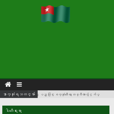
ျပည္ တြင္း စက္သုံးဆီေဈး တစ္လီတာလွ်င္ က်ပ္ ၁၇၀ မွ ၂၆၅ အထိ ျမင့္
တက္
ေနာက္ဆံုးရသတင္းမ်ား
တစ္လကို လူတူစက္႐ုပ္ ၁၀၀၀ ထုတ္လုပ္မ
ယ့္ မစ္ဆူဘီရွီ
ပါတီေရးရာ