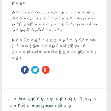
ဆိုသည်။
ထိုင်ဝမ်တွင် ပြင်းထန်သည့် ငလျင်လှုပ်ခတ်မှုကြောင့်
အိမ်နီးခြင်း ဂျပန်နိုင်ငံတွင် ဆူနာမီသတိပေးချက်များ
ထုတ်ပြန်ထားပြီး ကမ်းရိုးတန်းဒေသရှိ ပြည်သူများအား ယာယီ ဘေး
လွတ်ရာရွှေ့ပြောင်းနေကြောင်းသိရသည်။
ထိုင်ဝမ်ကျွန်းတွင် ၁၉၉၉ ခုနှစ်က ရစ်ချ်တာစကေး
၇.၆ အဆင့်ရှိသော ငလျင်လှုပ်ခတ်ခဲ့ပြီး လူပေါင်း
၂၄၀၀ ကျော်သေဆုံးကာ အဆောက်အဦး ၅၀၀၀ ကျော်ပျက်စီးခဲ့
သည်။
သၾကၤန္႐ုံးပိတ္ရက္ မတိုင္မီႏွင့္ ပိတ္ရက္
←
အၿပီးတြင္ အထူးရထားမ်ားေျပးဆြဲမည္