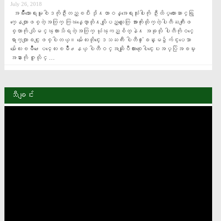
July 26, 2018
  အမ်ဳိးသားေရးမူဝါဒကိုဦးတည္ၿပီး ဒို႔တာဝန္အေရးသံုးပါးကို ဦးထိပ္ထားေဆာင္ရြ
က္ေနတာျဖစ္တဲ့အတြက္ ကြၽန္ေတာ္တို႔လိုျပည္သူေတြ အားကိုးထိုက္တဲ့ပါတီႀကီးျဖ
စ္တာကို သိျမင္ၾကားသိရတဲ့အတြက္ ယံုၾကည္စိတ္နဲ႔ အခုလို ပါတီကိုဝင္ေ
ရာက္လာျခင္းျဖစ္ပါတယ္​။ မႏၲေလးတိုင္းေဒသႀကီး ပါတီ႐ံုးခန္းမ၌က်င္းပေသာ 
မႏၲေလးၿမိဳ႕ေပၚေလးၿမိဳ႕နယ္ ပါတီဝင္အဆုိျပဳလႊာစုေပါင္းေပးအပ္ပြဲအခမ္း
အနားကုိ ဇူလိုင္ …
သီချင်း