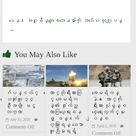
ယေန႔ အပူခ်ိန္အေျခအေနမ်ားကို အသိေပး ထုတ္ျပန္
→
You May Also Like
ဂ်ပန္ငလ်င္
ေတာင္ကိုရီးယားတြ
အေမရိကန္
ေသဆုံးသူ ၃၄
င္ အေမရိက
နဲ႔ ေတာင္ကို
ဦးအထိ ျမင့္
န္၏ ဒံုးက်ည္
ရီးယား ပံုမွန္စ
တက္လာ
ကာကြယ္ေရးစန
စ္ေရးေလ့က်င့္မႈ
စ္ ျဖန္႔က်
ျပန္စ
July 31, 2026
က္သြားရန္ သေဘာ
April 2, 2018
Comments Off
တူညီမႈရရွိ
Comments Off