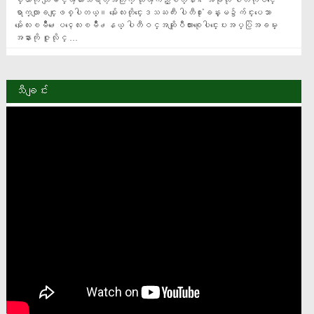
စ္တာကို သိျမင္ၾကားသိရတဲ့အတြက္ ယံုၾကည္စိတ္နဲ႔ အခုလို ပါတီကိုဝင္ေ
ရာက္လာျခင္းျဖစ္ပါတယ္​။ မႏၲေလးတိုင္းေဒသႀကီး ပါတီ႐ံုးခန္းမ၌က်င္းပေသာ 
မႏၲေလးၿမိဳ႕ေပၚေလးၿမိဳ႕နယ္ ပါတီဝင္အဆုိျပဳလႊာစုေပါင္းေပးအပ္ပြဲအခမ္း
အနားကုိ ဇူလိုင္ …
သီချင်း