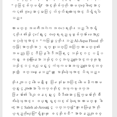
“ႁခြင္းခ်က္မရွိ” ေတာင္းဆိုခ်က္ကို ဟားမတ္စ္ေခါင္းေဆာင္
က၎၏ လုပ္ေဆာင္မႈတြင္ လ်စ္လ်ဴရႈထားေၾကာင္း သိရွိရပါ
သည္။
ဟားမတ္စ္ အႀကီးအကဲက အစၥေရးတို႔သည္ ဂါဇာရွိ
၎တို႔၏နိုင္ငံေရးႏွင့္ စစ္ေရးရည္မွန္းခ်က္မ်ား မေအာင္ျ
မင္ခဲ့ေၾကာင္း။ “ကၽြန္ုပ္တို႔သည္ Al-Aqsa Flood တို
က္ပြဲ(ေအာက္တိုဘာ ၇ ရက္ လူသတ္ပြဲအတြက္ ဟားမတ္စ္၏
အမည္) တြင္ ဇီယြန္ဝါဒီအဖြဲ႕ႏွင့္ သမိုင္းဝင္ ပဋိပ
ကၡ ျဖစ္ပြားေနေသာ သမိုင္းဝင္အလွည့္အေျပာင္းတစ္ခုမွာ
သမိုင္းဝင္စင္ျမင့္ႏွင့္ ကံၾကမၼာအလွည့္အေျပာင္းတစ္
ခုကို ျဖတ္သန္းေနသည္”ဟု ေျပာဆိုခဲ့ေၾကာင္း သိရသည္။
ထို႔အျပင္ ခါေမနီႏွင့္ ေတြ႕ဆုံမႈအတြင္း ခါေမနီကဟားမ
တ္စ္ႏွင့္ အျခားေသာ ပါလက္စတိုင္း အၾကမ္းဖက္အ
ဖြဲ႕မ်ား၏ ဝါဒျဖန႔္မႈႏွင့္ မီဒီယာေဆာင္ရြက္မႈမ်ားကို ခ်ီး
က်ဴးခဲ့ေၾကာင္း။ ဖယ္ရွား ရွင္းလင္းခံခဲ့ရေသာ ဟားမတ္စ္ ေခါ
င္းေဆာင္ Saleh al-Arouriႏွင့္ ပတ္သက္၍”ထူးခၽြန္ေသာ ကို
ယ္ရည္ကိုယ္ေသြး”ရွိသူဟု ေခၚဆိုၿပီး ” အာဇာနည္အျဖစ္