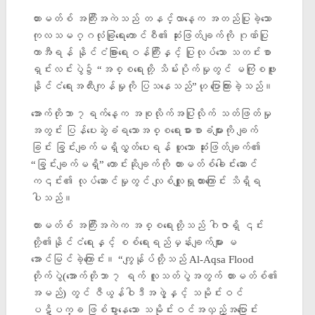
ဟားမတ်စ် အကြီးအကဲသည် တနင်္လာနေ့က အတည်ပြုခဲ့သော
ကုလသမဂ္ဂလုံခြုံရေးကောင်စီ၏ ဆုံးဖြတ်ချက်ကို ဂုဏ်ပြု
ကာအီရန် နိုင်ငံခြားရေးဝန်ကြီးနှင့် ပြုလုပ်သော သတင်းစာ
ရှင်းလင်းပွဲ၌ “အစ္စရေးတို့ သိမ်းပိုက်မှုတွင် မကြုံစဖူး
နိုင်ငံရေးအထီးကျန်မှုကို ပြသနေသည်”ဟု ပြောကြားခဲ့သည်။
အောက်တိုဘာ ၇ရက်နေ့က အစုလိုက်အပြုံလိုက် သတ်ဖြတ်မှု
အတွင်း ပြန်ပေးဆွဲခံရသောအစ္စရေးဓားစာခံများကို ချက်
ခြင်း ခြွင်းချက်မရှိလွှတ်ပေးရန် ဟူသော ဆုံးဖြတ်ချက်၏
“ခြွင်းချက်မရှိ” တောင်းဆိုချက်ကို ဟားမတ်စ်ခေါင်းဆောင်
က၎င်း၏ လုပ်ဆောင်မှုတွင် လျစ်လျူရှုထားကြောင်း သိရှိရ
ပါသည်။
ဟားမတ်စ် အကြီးအကဲက အစ္စရေးတို့သည် ဂါဇာရှိ ၎င်း
တို့၏နိုင်ငံရေးနှင့် စစ်ရေးရည်မှန်းချက်များ မ
အောင်မြင်ခဲ့ကြောင်း။ “ကျွန်ုပ်တို့သည် Al-Aqsa Flood
တိုက်ပွဲ(အောက်တိုဘာ ၇ ရက် လူသတ်ပွဲအတွက် ဟားမတ်စ်၏
အမည်) တွင် ဇီယွန်ဝါဒီအဖွဲ့နှင့် သမိုင်းဝင်
ပဋိပက္ခ ဖြစ်ပွားနေသော သမိုင်းဝင်အလှည့်အပြောင်း