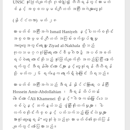
UNSC ဆုံးဖြတ်ချက်ကို ဂုဏ်ပြု၍ တီဟီရန်တွင်ဟားမတ်
စ်နှင့် အစ္စလမ္မစ်ဂျီဟတ် အကြီးအကဲများတွေ့ဆုံ
(နိုင်ငံတကာ) မတ် ၂၈
ဟားမတ်စ် အကြီးအကဲ Ismail Haniyeh နှင့်ပါလက်စတိုင်း
အစ္စလာမ္မစ် ဂျီဟတ် အကြမ်းဖက်လှုပ်ရှားမှု
အထွေထွေအတွင်းရေးမှူး Ziyad al-Nakhala တို့သည်
ကုလသမဂ္ဂလုံခြုံရေး ကောင်စီမှဂါဇာ၌ အပစ်အခတ်
ရပ်စဲရေး တောင်းဆိုသည့် ဆုံးဖြတ်ချက်ကို အတည်ပြုပြီး နောက်
ရက်တွင် အီရန်ခေါင်းဆောင်များနှင့် တွေ့ဆုံရန် တီဟီရန်
သို့ မတ်လ ၂၆ ရက်နေ့က ရောက်ရှိခဲ့ကြောင်း သိရသည်။
ဟားမတ်စ် အကြီးအကဲသည် အီရန် နိုင်ငံခြားရေး ဝန်ကြီး
Hossein Amir-Abdollahian ၊ အီရန် ထိပ်တန်း
ခေါင်းဆောင်Ali Khamenei တို့နှင့် “ဂါဇာကမ်းမြှောင်ဒေသ
စစ်ပွဲနှင့် ဆက်နွှယ်သည့် ဖွံ့ဖြိုးတိုးတက်မှုများ၊ ပါ
လက်စတိုင်းကိစ္စနှင့် ပတ်သက်သည့် ပြောင်းလဲမှုများ
အားလုံး ဆွေးနွေးရန်” တွေ့ဆုံခဲ့သည်ဟု ဟားမတ်စ်၏ထုတ်ပြန်
ချက်တွင် ဖော်ပြထားသည်။