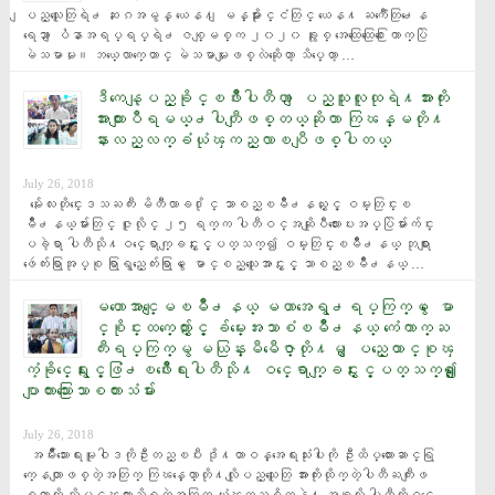
ျပည္သူေတြရဲ႕ ဆႏၵအမွန္ ယေန႔ ျမန္မာႏိုင္ငံတြင္ ယေန႔ ႀကဳံေတြ႕ေန
ရေသာ ျပႆနာအရပ္ရပ္ရဲ႕ ဇစ္ျမစ္က ၂၀၂၀ ခုႏွစ္ အေထြေထြေ႐ြးေကာက္ပြဲ 
မဲသမာမႈ။ ဘယ္ေလာက္ေတာင္ မဲသမာမႈျဖစ္လဲဆိုေတာ့ သိပ္ေတာ့ …
ဒီကေန့ျပည္ခုိင္ၿဖိဳးပါတီဟာ ျပည္သူလူထုရဲ႔အားကိုး
အားထားျပဳရမယ္႕ပါတီျဖစ္တယ္ဆိုတာ ကြၽန္မတို႔
နားလည္လက္ခံယုံၾကည္လာၿပီျဖစ္ပါတယ္
July 26, 2018
  မႏၲေလးတိုင္းေဒသႀကီး မိတီၴလာခ႐ိုင္ သာစည္ၿမိဳ႕နယ္ႏွင့္ ဝမ္းတြင္းၿ
မိဳ႕နယ္မ်ားတြင္ ဇူလိုင္ ၂၅ ရက္က ပါတီဝင္အဆိုျပဳလႊာေပးအပ္ပြဲမ်ားက်င္း
ပခဲ့ရာ ပါတီသို႔ဝင္ေရာက္ျခင္းႏွင့္ပတ္သက္၍ ဝမ္းတြင္းၿမိဳ႕နယ္ ဘုရားျ
ဖဴေက်းရြာအုပ္စု ရြာရွည္ေက်းရြာမွ ေမာင္စည္သူေအာင္ႏွင့္ သာစည္ၿမိဳ႕နယ္ …
မဟာေအာင္ေျမၿမိဳ႕နယ္ မဟာအေရွ႕ရပ္ကြက္မွ ေမာ
င္စုိင္းထက္ေက်ာ္ႏွင့္ ခ်မ္းေအးသာစံၿမိဳ႕နယ္ ကံေကာက္ႀ
ကီးရပ္ကြက္မွ မယြန္းမီမီေဇာ္တုိ႔မွ ျပည္ေထာင္စုၾ
ကံ့ခုိင္ေရးႏွင့္ဖြံ႕ၿဖိဳးေရးပါတီသုိ႔ ဝင္ေရာက္ျခင္းႏွင့္ပတ္သက္၍ ​ေျ
ပာျကားသြား​ေသာစကားသံမ်ား
July 26, 2018
  အမ်ဳိးသားေရးမူဝါဒကိုဦးတည္ၿပီး ဒို႔တာဝန္အေရးသံုးပါးကို ဦးထိပ္ထားေဆာင္ရြ
က္ေနတာျဖစ္တဲ့အတြက္ ကြၽန္ေတာ္တို႔လိုျပည္သူေတြ အားကိုးထိုက္တဲ့ပါတီႀကီးျဖ