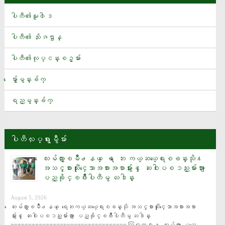
UFC 331 ၿပိဳင္ ပြဲ မွာ ထိပ္ဆုံးေခါင္ ပြဲ ႀကီးအျဖစ္ ထိုး ရ ေတာ့ မယ့္ လက္ရွိ
ပါတီ၏မူ၀ါဒ
ခ်န္ပီယံ ‌Joshua Van
ယြမ္ ၂၀၀၀ တန္ က်န္းမာေရး လက္ စြပ္ Casio မိတ္ဆက္
ပါတီ၏ သႏိၷဌာန္
ႏိုင္ငံေတာ္သမၼတ ထိုင္းႏိုင္ငံသို႔ ေရာက္ရွိ
ပါတီ၏လုပ္ငန္းစဥ္မ်ား
ေလ့က်င့္ေရး ဝတ္စုံ အ တြ က္ ေပါင္ သန္း ၂၀ တန္ စ ပြ န္ဆာ စာခ်ဳပ္ကို မ
န္ယူ ခ်ဳပ္ဆို
ေမွ်ာ္မွန္းခ်က္
ျမန္မာ့လက္ေ႐ြးစင္ အမ်ိဳးသားအသင္းႏွင့္ အမ်ိဳးသမီးအသင္းတို႔ ကြင္း သြင္း ျခ
ရည္မွန္းခ်က္
င္းခတ္ကစားနည္း၌ ေငြ တံဆိပ္ဆုမ်ားအသီးသီး ဆြတ္ခူး
ေလးမ်က္ႏွာၿမိဳ႕နယ္ ေရ ေဘး ကယ္ဆယ္ေရးစခန္းသို႔ အသင့္စားသုံးႏိုင္ေသာအစား
အစာမ်ားႏွင့္ ေဆးဝါးပစၥည္းမ်ားအား ျပည္ခိုင္ၿဖိဳးပါတီမွ လႉဒါန္း
ပါတီလႈပ္ရွားမွဳမ်ား
ေရႀကီးနစ္ျမဳပ္မႈဒဏ္ခံရသည့္ ေက်း႐ြာမ်ားရွိ ျပည္သူမ်ားအား ျပည္ခိုင္ၿဖိဳး
ေလးမ်က္ႏွာၿမိဳ႕နယ္ ေရ ေဘး ကယ္ဆယ္ေရးစခန္းသို႔
ပါတီက ကူညီေထာက္ပံ့
အသင့္စားသုံးႏိုင္ေသာအစားအစာမ်ားႏွင့္ ေဆးဝါးပစၥည္းမ်ားအား ျ
ဒီယိုမန္ဒီကို ရီးယဲလ္မက္ဒရစ္အသင္း ေခၚယူ
ပည္ခိုင္ၿဖိဳးပါတီမွ လႉဒါန္း
August 5, 2026
ေလးမ်က္ႏွာၿမိဳ႕နယ္ ေရေဘးကယ္ဆယ္ေရးစခန္းသို အသင့္စားသုံးႏိုင္ေသာအစားအစာ
မ်ားႏွင့္ ေဆးဝါးပစၥည္းမ်ားအား ျပည္ခိုင္ၿဖိဳးပါတီမွ လႉဒါန္း 