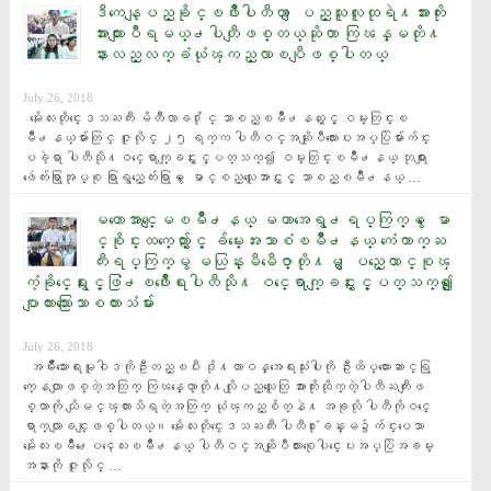
ဒီကေန့ျပည္ခုိင္ၿဖိဳးပါတီဟာ ျပည္သူလူထုရဲ႔အားကိုး
အားထားျပဳရမယ္႕ပါတီျဖစ္တယ္ဆိုတာ ကြၽန္မတို႔
နားလည္လက္ခံယုံၾကည္လာၿပီျဖစ္ပါတယ္
July 26, 2018
  မႏၲေလးတိုင္းေဒသႀကီး မိတီၴလာခ႐ိုင္ သာစည္ၿမိဳ႕နယ္ႏွင့္ ဝမ္းတြင္းၿ
မိဳ႕နယ္မ်ားတြင္ ဇူလိုင္ ၂၅ ရက္က ပါတီဝင္အဆိုျပဳလႊာေပးအပ္ပြဲမ်ားက်င္း
ပခဲ့ရာ ပါတီသို႔ဝင္ေရာက္ျခင္းႏွင့္ပတ္သက္၍ ဝမ္းတြင္းၿမိဳ႕နယ္ ဘုရားျ
ဖဴေက်းရြာအုပ္စု ရြာရွည္ေက်းရြာမွ ေမာင္စည္သူေအာင္ႏွင့္ သာစည္ၿမိဳ႕နယ္ …
မဟာေအာင္ေျမၿမိဳ႕နယ္ မဟာအေရွ႕ရပ္ကြက္မွ ေမာ
င္စုိင္းထက္ေက်ာ္ႏွင့္ ခ်မ္းေအးသာစံၿမိဳ႕နယ္ ကံေကာက္ႀ
ကီးရပ္ကြက္မွ မယြန္းမီမီေဇာ္တုိ႔မွ ျပည္ေထာင္စုၾ
ကံ့ခုိင္ေရးႏွင့္ဖြံ႕ၿဖိဳးေရးပါတီသုိ႔ ဝင္ေရာက္ျခင္းႏွင့္ပတ္သက္၍ ​ေျ
ပာျကားသြား​ေသာစကားသံမ်ား
July 26, 2018
  အမ်ဳိးသားေရးမူဝါဒကိုဦးတည္ၿပီး ဒို႔တာဝန္အေရးသံုးပါးကို ဦးထိပ္ထားေဆာင္ရြ
က္ေနတာျဖစ္တဲ့အတြက္ ကြၽန္ေတာ္တို႔လိုျပည္သူေတြ အားကိုးထိုက္တဲ့ပါတီႀကီးျဖ
စ္တာကို သိျမင္ၾကားသိရတဲ့အတြက္ ယံုၾကည္စိတ္နဲ႔ အခုလို ပါတီကိုဝင္ေ
ရာက္လာျခင္းျဖစ္ပါတယ္​။ မႏၲေလးတိုင္းေဒသႀကီး ပါတီ႐ံုးခန္းမ၌က်င္းပေသာ 
မႏၲေလးၿမိဳ႕ေပၚေလးၿမိဳ႕နယ္ ပါတီဝင္အဆုိျပဳလႊာစုေပါင္းေပးအပ္ပြဲအခမ္း
အနားကုိ ဇူလိုင္ …