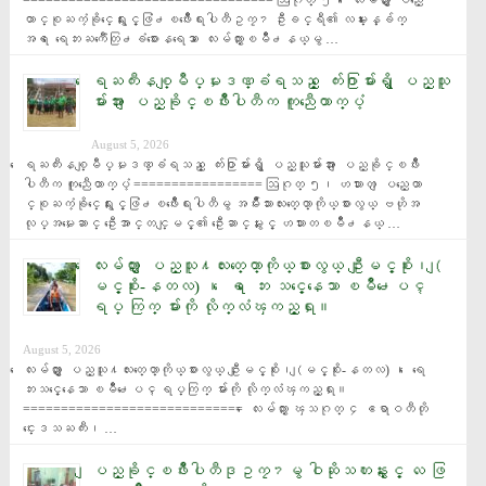
================================= ဩဂုတ္ ၅၊ ေလးမ်က္ႏွာ ျပည္ေ
ထာင္စုႀကံ့ခိုင္ေရးႏွင့္ဖြံ႕ၿဖိဳးေရးပါတီဥကၠ႒ ဦးခင္ရီ၏ လမ္းၫႊန္ခ်က္
အရ ေရေဘးႀကဳံေတြ႕ခံစားေနရေသာ ေလးမ်က္ႏွာၿမိဳ႕နယ္မွ …
ေရႀကီးနစ္ျမဳပ္မႈဒဏ္ခံရသည့္ ေက်း႐ြာမ်ားရွိ ျပည္သူ
မ်ားအား ျပည္ခိုင္ၿဖိဳးပါတီက ကူညီေထာက္ပံ့
August 5, 2026
ေရႀကီးနစ္ျမဳပ္မႈဒဏ္ခံရသည့္ ေက်း႐ြာမ်ားရွိ ျပည္သူမ်ားအား ျပည္ခိုင္ၿဖိဳး
ပါတီက ကူညီေထာက္ပံ့ ================= ဩဂုတ္ ၅၊ ဟသၤာတ ျပည္ေထာ
င္စုႀကံ့ခိုင္ေရးႏွင့္ဖြံ႕ၿဖိဳးေရးပါတီမွ အမ်ိဳးသားလႊတ္ေတာ္ကိုယ္စားလွယ္ ဗဟိုအ
လုပ္အမႈေဆာင္ ဦးေအာင္တင္ျမင့္၏ ဦးေဆာင္မႈႏွင့္ ဟသၤာတၿမိဳ႕နယ္ …
ေလးမ်က္ႏွာ ျပည္သူ႔လႊတ္ေတာ္ကိုယ္စားလွယ္ ဦးျမင့္စိုး၊ (ျ
မင့္စိုး-နတလ) ၊ ေရ ေဘး သင့္ေနေသာ ၿမိဳ႕ေပၚ
ရပ္ ကြက္ မ်ားကို လိုက္လံၾကည့္ရႈ။
August 5, 2026
ေလးမ်က္ႏွာ ျပည္သူ႔လႊတ္ေတာ္ကိုယ္စားလွယ္ ဦးျမင့္စိုး၊ (ျမင့္စိုး-နတလ) ၊ ေရေ
ဘးသင့္ေနေသာ ၿမိဳ႕ေပၚ ရပ္ကြက္ မ်ားကို လိုက္လံၾကည့္ရႈ။ 
============================= ေလးမ်က္ႏွာ ၾသဂုတ္ ၄ ဧရာဝတီတို
င္းေဒသႀကီး၊ …
ျပည္ခိုင္ၿဖိဳးပါတီဒုဥကၠ႒မွ ဝါဆိုသကၤန္းႏွင့္ လႉ ဖြ