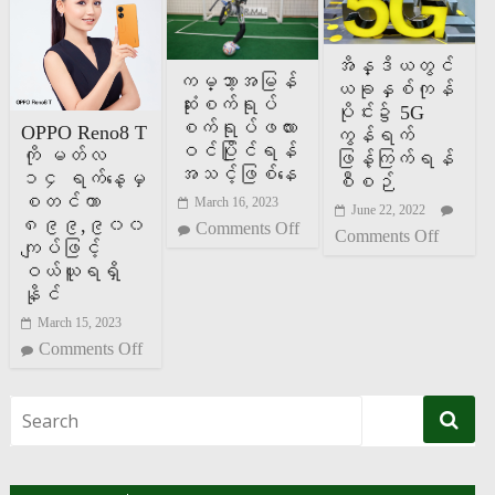
အိန္ဒိယတွင်
ကမ္ဘာ့အမြန်
ယခုနှစ်ကုန်
ဆုံးစက်ရုပ်
ပိုင်း၌ 5G
စက်ရုပ်ဖလား
OPPO Reno8 T
ကွန်ရက်
ဝင်ပြိုင်ရန်
ကို မတ်လ
ဖြန့်ကြက်ရန်
အသင့်ဖြစ်နေ
၁၄ ရက်နေ့မှ
စီစဉ်
စတင်ကာ
March 16, 2023
June 22, 2022
၈၉၉,၉၀၀
Comments Off
Comments Off
ကျပ်ဖြင့်
ဝယ်ယူရရှိ
နိုင်
March 15, 2023
Comments Off