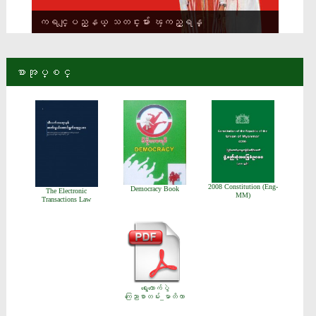
ကရင္ျပည္နယ္ သတင္းမ်ား ၾကည့္ရန္
စာအုပ္စင္
2008 Constitution (Eng-
Democracy Book
The Electronic
MM)
Transactions Law
ရွေးကောက်ပွဲ
ကြေညာစာတမ်း_မာတိကာ