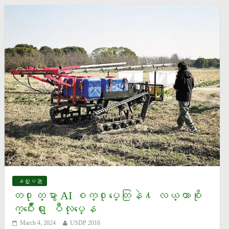
နည္းပညာ
တ႐ုတ္မွာ AI စက္႐ုပ္ေတြနဲ႔ လယ္ယာစို
က္ပ်ိဳးေရး ျပဳလုပ္ေန
March 4, 2024
USDP 2016