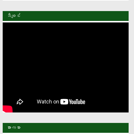
သီချင်း
အားကစား