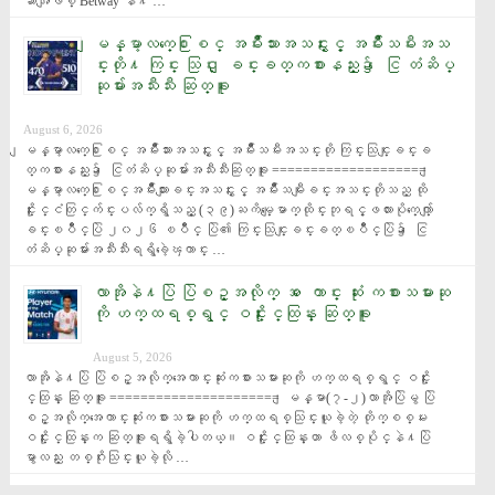
ဆာအျဖစ္ Betway နဲ႔ …
ျမန္မာ့လက္ေ႐ြးစင္ အမ်ိဳးသားအသင္းႏွင့္ အမ်ိဳးသမီးအသ
င္းတို႔ ကြင္း သြင္း ျခင္းခတ္ကစားနည္း၌ ေငြ တံဆိပ္
ဆုမ်ားအသီးသီး ဆြတ္ခူး
August 6, 2026
ျမန္မာ့လက္ေ႐ြးစင္ အမ်ိဳးသားအသင္းႏွင့္ အမ်ိဳးသမီးအသင္းတို ကြင္းသြင္းျခင္းခ
တ္ကစားနည္း၌ ေငြတံဆိပ္ဆုမ်ားအသီးသီးဆြတ္ခူး ==================== ျ
မန္မာ့လက္ေ႐ြးစင္အမ်ိဳးသားျခင္းအသင္းႏွင့္ အမ်ိဳးသမီးျခင္းအသင္းတိုသည္ ထို
င္းႏိုင္ငံတြင္က်င္းပလ်က္ရွိသည့္ (၃၉)ႀကိမ္ေျမာက္ထိုင္းဘုရင့္ဖလားပိုက္ေက်ာ္ျ
ခင္းၿပိဳင္ပြဲ ၂၀၂၆ ၿပိဳင္ ပြဲ၏ ကြင္းသြင္းျခင္းခတ္ၿပိဳင္ပြဲ၌ ေငြ
တံဆိပ္ဆုမ်ားအသီးသီးရရွိခဲ့ေၾကာင္း …
လာအိုနဲ႔ပြဲ ပြဲစဥ္အလိုက္ အ ေကာင္း ဆုံး ကစားသမားဆု
ကို ဟက္ထရစ္ရွင္ ဝင္းႏိုင္ထြန္း ဆြတ္ခူး
August 5, 2026
လာအိုနဲ႔ပြဲ ပြဲစဥ္အလိုက္အေကာင္းဆုံးကစားသမားဆုကို ဟက္ထရစ္ရွင္ ဝင္းႏို
င္ထြန္း ဆြတ္ခူး ====================== ျမန္မာ(၇-၂)လာအိုပြဲမွ ပြဲ
စဥ္အလိုက္အေကာင္းဆုံးကစားသမားဆုကို ဟက္ထရစ္သြင္းယူခဲ့တဲ့ တိုက္စစ္မႉး 
ဝင္းႏိုင္ထြန္းက ဆြတ္ခူးရရွိခဲ့ပါတယ္။ ဝင္းႏိုင္ထြန္းဟာ ဖိလစ္ပိုင္နဲ႔ပြဲ
မွာလည္း တစ္ဂိုးသြင္းယူခဲ့လို …