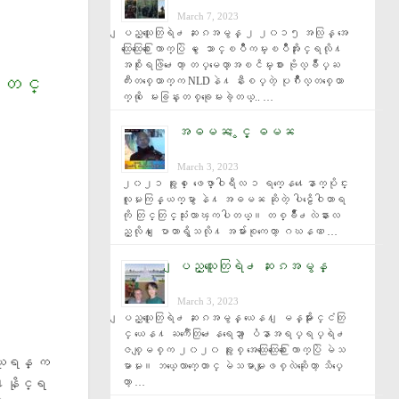
March 7, 2023
ျပည္သူေတြရဲ႕ ဆႏၵအမွန္ ၂ ၂၀၁၅ အလြန္ အေ
ထြေထြေ႐ြးေကာက္ပြဲ မွ ေသာင္ၿပိဳကမ္းၿပိဳအႏိုင္ရလို႔ 
အစိုးရဖြဲ႕ေတာ့ တပ္မေတာ္အၿငိမ္းစား ဗိုလ္ခ်ဳပ္ႀ
ွ တင္
ကီးတစ္ေယာက္က NLDနဲ႔ နီးစပ္တဲ့ ပုဂၢိဳလ္တစ္ေယာ
က္ကို ေမးခြန္းတစ္ခုေမးခဲ့တယ္.. …
အဓမၼ ႏွင့္ ဓမၼ
March 3, 2023
၂၀၂၁ ခုႏွစ္ ေဖေဖာ္ဝါရီလ ၁ ရက္ေန႔ေနာက္ပိုင္း 
လူမႈကြန္ယက္မွာ နဲ႔ အဓမၼ ဆိုတဲ့ ပါဠိေဝါဟာရ
ကို တြင္တြင္သုံးလာၾကပါတယ္။ တစ္ခ်ိဳ႕လဲနားလ
ည္လို႔ ေျပာတာရွိသလို႔ အမ်ားစုကေတာ့ ဂဃနဏ …
ျပည္သူေတြရဲ႕ ဆႏၵအမွန္
March 3, 2023
ျပည္သူေတြရဲ႕ ဆႏၵအမွန္ ယေန႔ ျမန္မာႏိုင္ငံတြ
င္ ယေန႔ ႀကဳံေတြ႕ေနရေသာ ျပႆနာအရပ္ရပ္ရဲ႕ 
ဇစ္ျမစ္က ၂၀၂၀ ခုႏွစ္ အေထြေထြေ႐ြးေကာက္ပြဲ မဲသ
္ယူရန္ က
မာမႈ။ ဘယ္ေလာက္ေတာင္ မဲသမာမႈျဖစ္လဲဆိုေတာ့ သိပ္ေ
တာ့ …
ု႔နိုင္ရ