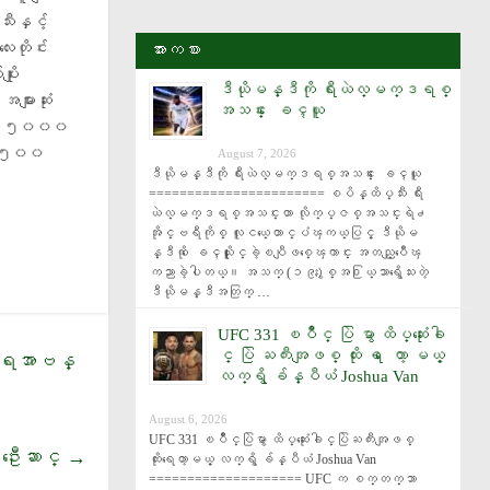
ီးနှင့်
းတိုင်း
အားကစား
ိုး
ဒီယိုမန္ဒီကို ရီးယဲလ္မက္ဒရစ္
များဆုံး
အသင္း ေခၚယူ
၀ မှ ၅၀၀၀
ှ ၂၅၀၀
August 7, 2026
ဒီယိုမန္ဒီကို ရီးယဲလ္မက္ဒရစ္အသင္း ေခၚယူ 
======================= စပိန္ထိပ္သီး ရီး
ယဲလ္မက္ဒရစ္အသင္းဟာ လိုက္ပ္ဇစ္အသင္းရဲ႕ 
အိုင္ဗရီကိုစ္ လူငယ္ေတာင္ပံၾကယ္ပြင့္ ဒီယိုမ
န္ဒီကို ေခၚယူႏိုင္ခဲ့ၿပီျဖစ္ေၾကာင္း အတည္ျပဳေၾ
ကညာခဲ့ပါတယ္။ အသက္ (၁၉)ႏွစ္အ႐ြယ္သာရွိေသးတဲ့ 
ဒီယိုမန္ဒီအတြက္ …
UFC 331 ၿပိဳင္ ပြဲ မွာ ထိပ္ဆုံးေခါ
င္ ပြဲ ႀကီးအျဖစ္ ထိုး ရ ေတာ့ မယ့္
ဳရႉအာဗန္
လက္ရွိ ခ်န္ပီယံ ‌Joshua Van
August 6, 2026
UFC 331 ၿပိဳင္ပြဲမွာ ထိပ္ဆုံးေခါင္ပြဲႀကီးအျဖစ္ 
 ဦးေဆာင္
→
ထိုးရေတာ့မယ့္ လက္ရွိ ခ်န္ပီယံ ‌Joshua Van 
==================== UFC က စက္တက္ဘာ 