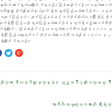
 ပူးပေါင်း ဆောင်ရွက်နေကြောင်း သိရသည်။မြန်မာနိုင်ငံ၌ ဒေသထွက်ထောပတ်သ
အသီးဟူ၍ စိုက်ပျိုးထုတ်လုပ်လျက် ရှိကာ ရှမ်းပြည်နယ်တောင်ပိုင်း၊ မန္တလေ
ကချင်ပြည်နယ်၊ ချင်းပြည်နယ်နှင့် စစ်ကိုင်းတိုင်းဒေသကြီး တို့၌ စိုက်ပျ
က်ရှိပြီး ပြည်ပသို့ ရှမ်းပြည်နယ်တောင်ပိုင်းမှ ထွက်ရှိသည့် ထောပတ်သီးကို အ
ျက်ရှိကြောင်း၊ မြန်မာနိုင်ငံ၌ ဒေသထွက်ထောပတ်သီးတန်ချိန် ၄၀၀
ရှိပြီး ပြည်ပဈေးကွက်ဝင် ကိုင်းဆက်ထောပတ်သီး တန်ချိန် ၁၅၀၀ မ
ရှိကြောင်း သိရသည်။
ဖိုက္တာ ဖီလစ္ပီဘူနက္စ္နဲ႔ ယွဥ္ၿပိဳင္ထိုးသတ္မယ့္ ဂ်ိ
လာလီဂါအမွတ္ေပးဇယားကို ရီးရဲလ္