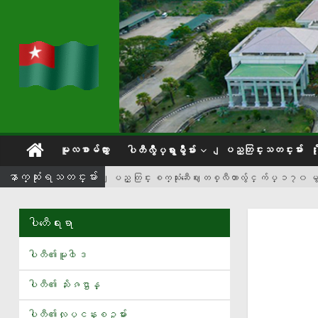
မူလစာမ်က္ႏွာ
ျပည္တြင္းသတင္းမ်ား
ပါတီလွဳပ္ရွားမွဳမ်ား
ေနာက္ဆံုးရသတင္းမ်ား
ျပည္ တြင္း စက္သုံးဆီေဈး တစ္လီတာလွ်င္ က်ပ္ ၁၇
တစ္လကို လူတူစက္႐ုပ္ ၁၀၀၀ ထုတ္လုပ္မယ့္ မစ္
UFC 331 ၿပိဳင္ ပြဲ မွာ ထိပ္ဆုံးေခါင္ ပြဲ ႀကီးအျဖစ္ ထိုး ရ ေတာ့ မယ့္ လက္ရွိ ခ်
ပါတီေရးရာ
ယြမ္ ၂၀၀၀ တန္ က်န္းမာေရး လက္ စြပ္ Casio မိတ္ဆက္
ပါတီ၏မူ၀ါဒ
ႏိုင္ငံေတာ္သမၼတ ထိုင္းႏိုင္ငံသို႔ ေရာက္ရွိ
ပါတီ၏ သႏိၷဌာန္
ေလ့က်င့္ေရး ဝတ္စုံ အ တြ က္ ေပါင္ သန္း ၂၀ တန္ စ ပြ န္ဆာ စာခ်ဳပ္ကို မန္ယူ ခ
ျမန္မာ့လက္ေ႐ြးစင္ အမ်ိဳးသားအသင္းႏွင့္ အမ်ိဳးသမီးအသင္းတို႔ ကြင္း သြင္း ျခင္း
ပါတီ၏လုပ္ငန္းစဥ္မ်ား