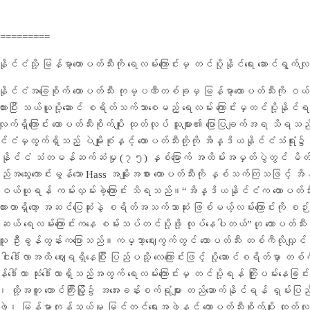
==========
င်ငံသို့ မြန်မာ့ထောပတ်သီးကို ရေလမ်းကြောင်းမှ တင်ပို့နိုင်ရေး ဆောင်ရွက်လျ
ိုင်ငံအခြေစိုက် ထောပတ်သီး ကုမ္ပဏီတစ်ခုမှ မြန်မာ့ထောပတ်သီးကို ဝ
ထားပြီး သယ်ယူပို့ဆောင် စရိတ်သက်သာစေမည့် ရေလမ်း ကြောင်းမှတင်ပို့နိုင်
လျက်ရှိကြောင်း ထောပတ်သီးစိုက်ပျိုး ထုတ်လုပ် သူများ၏ ပြောပြချက်အရ သိရသ
်ငံမှထွက်ရှိသည့် ပဲမျိုးစုံနှင့် ထောပတ်သီးတို့ကို အိန္ဒိယနိုင်ငံသံရုံး၌ 
်နိုင်ငံ သံတမန်ဆက်ဆံမှု (၇၅) နှစ်မြောက် အထိမ်းအမှတ်ပွဲတွင် မ
ရည်အသွေးကောင်းမွန်သော Hass အမျိုးအစား ထောပတ်သီးကို နှစ်သက်ကြသဖြင့် အ
ှ ဝယ်ယူရန် ကမ်းလှမ်းခဲ့ကြောင်း သိရသည်။“အိန္ဒိယနိုင်ငံက ထောပတ်သီ
ထားတာရှိတော့ အဆင်ပြေဆုံးနဲ့ စရိတ်အသက်သာဆုံး ဖြစ်မယ့်လမ်းကြောင်းကို စဉ်
လောဆယ် ရေလမ်းကြောင်းကနေ စမ်းသပ်တင်ပို့ဖို့ လုပ်နေပါတယ်”ဟု ထောပတ်သီး စို
သူ ဦးခွန်ထွန်းကပြောသည်။ကမ္ဘာ့ဈေးကွက်တွင် ထောပတ်သီး တစ်ကီလိုလျှင
ငါးဒေါ်လာအထိ ဈေးရရှိနေပြီး ပြည်ပသို့ လေကြောင်းဖြင့် ပို့ဆောင်စရိတ်မှာ တစ်က
ါ်လာ သုံးဒေါ်လာရှိသည့်အတွက် ရေလမ်းကြောင်းမှ တင်ပို့ရန် ကြိုးပမ်းနေခြင်း
်း၊ ထို့အတူ တောင်ကြီးမြို့၌ အအေးခန်းစက်ရုံများ တည်ဆောက်နိုင်ရန် ရှမ်းပ
့၊ မြန်မာကုန်သွယ်မှု မြှင့်တင်ရေးအဖွဲ့နှင့် ထောပတ်သီးစိုက်ပျိုး ထုတ်လု