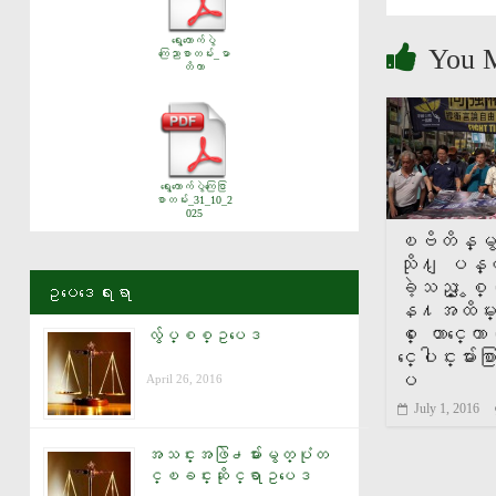
ရွေးကောက်ပွဲ
You 
ကြေညာစာတမ်း_မာ
တိကာ
ရွေးကောက်ပွဲကြေငြာ
စာတမ်း_31_10_2
025
ၿဗိတိန္မွ
သုိ႔ ျပန္လည
ခဲ့သည့္ ႏွ
ဥပေဒေရးရာ
န႔အထိမ္
စ္ ေဟာင္ေကာ
လွ်ပ္စစ္ဥပေဒ
င္ေပါင္းမ်ား
ပ
April 26, 2016
July 1, 2016
အသင္းအဖြဲ႕မ်ားမွတ္ပုံတ
င္ၿခင္းဆိုင္ရာဥပေဒ