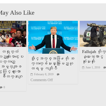
May Also Like
 တရုတ္ထံ
Fallujah တုိက
္လႊဲေျပာင္းေပး
န္မႈေၾကာင့္
အ္ိုင္အက္စ္အဖြဲ႕ကို ဆ
စ္ပတ္လည္ေ
ဆုံးမႈတုိး
က္လက္ေခ်မႈန္းသြားမည္ဟု
းအမွတ္အျဖ
June 1, 2016
ထရမ့္ ကတိျပဳ
င္တြင္ လူေထာ
February 8, 2019
စြာ ခ်ီတက္ဆႏၵျ
Comments Off
0