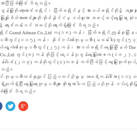
ရှိလာပြီဖြစ်ကြောင်း သိရသည်။
စွန်ဖြူကို ကော့သောင်းခရိုင်၊ မြိတ်ခရိုင်နှင့် ထားဝယ်ခရိုင်တို၌ အများဆုံး 
ဖြူမျိုးစိတ်သားလောင်းများကို ထိုင်းနိုင်ငံမှ ဝယ်ယူကာ အဆင့်ဆင့်မွေးမြူရာ သုံးလ
 ရောင်းတန်းဝင် အဆင့်သို ရောက်ရှိကြောင်း သိရသည်။
းခရိုင် Grand Adman Co.,Ltd က (၁၈) ကန်၊ မြိတ်ခရိုင် ကျွန်းစုမြိုနယ် ပ
္ပဏီတွင် (၁၀၅) ကန်၊ ခိုင်ဇင်ယော်ကုမ္ပဏီ (မစမ်းပါး)တွင် (၅
နယ် ရွှေကံမော်ကုမ္ပဏီတွင် (၂၅) ကန်၊ ထားဝယ်ခရိုင် ရေဖြူမြိုနယ် The
Co.,Ltd တွင် (၈) ကန် တိုဖြင့် ရေငန်ပုစွန်မွေးမြူသောဧက (၁၈၂၇.
ေါင်း (၂၀၉) ကန်တိုတွင် (၄)လခန့် တစ်ကြိမ်ဖြင့် မွေးမြူထုတ်လုပ်လ
သိရသည်။
င် ကုမ္ပဏီတစ်ခုလျှင် ပြည်ပတင်ပိုမှုမှ အမေရိကန်ဒေါ်လာ (၁၀) သန်
ျက်ရှိပြီး မွေးမြူရေးကုမ္ပဏီများ တိုးပွားလာပါက ပြည်ပပိုကုန် ဝင်ငွေတိုးမြ
်ကြောင်း သိရသည်။