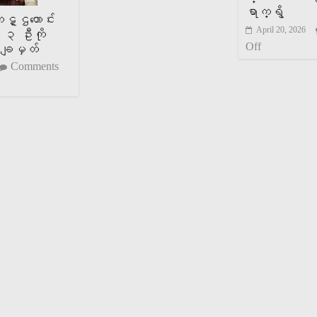
ရာက္ရွိ
္ဌဟောင်း
April 20, 2026
၃ ဦးကို
Off
းချမှတ်
Comments