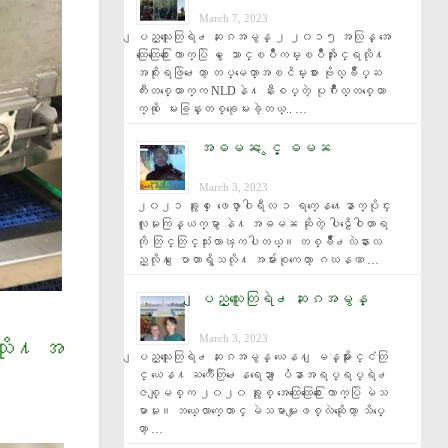
March 7, 2023
ျပည္သူေတြရဲ႕ ဆႏၵအမွန္ ၂ ၂၀၁၅ အလြန္ အေ
ထြေထြေ႐ြးေကာက္ပြဲ မွ ေသာင္ၿပိဳကမ္းၿပိဳအႏိုင္ရလို႔ 
အစိုးရဖြဲ႕ေတာ့ တပ္မေတာ္အၿငိမ္းစား ဗိုလ္ခ်ဳပ္ႀ
ကီးတစ္ေယာက္က NLDနဲ႔ နီးစပ္တဲ့ ပုဂၢိဳလ္တစ္ေယာ
က္ကို ေမးခြန္းတစ္ခုေမးခဲ့တယ္.. …
အဓမၼ ႏွင့္ ဓမၼ
March 3, 2023
၂၀၂၁ ခုႏွစ္ ေဖေဖာ္ဝါရီလ ၁ ရက္ေန႔ေနာက္ပိုင္း 
လူမႈကြန္ယက္မွာ နဲ႔ အဓမၼ ဆိုတဲ့ ပါဠိေဝါဟာရ
ကို တြင္တြင္သုံးလာၾကပါတယ္။ တစ္ခ်ိဳ႕လဲနားလ
ည္လို႔ ေျပာတာရွိသလို႔ အမ်ားစုကေတာ့ ဂဃနဏ …
ျပည္သူေတြရဲ႕ ဆႏၵအမွန္
March 3, 2023
္သို႔ အ
ျပည္သူေတြရဲ႕ ဆႏၵအမွန္ ယေန႔ ျမန္မာႏိုင္ငံတြ
င္ ယေန႔ ႀကဳံေတြ႕ေနရေသာ ျပႆနာအရပ္ရပ္ရဲ႕ 
ဇစ္ျမစ္က ၂၀၂၀ ခုႏွစ္ အေထြေထြေ႐ြးေကာက္ပြဲ မဲသ
မာမႈ။ ဘယ္ေလာက္ေတာင္ မဲသမာမႈျဖစ္လဲဆိုေတာ့ သိပ္ေ
တာ့ …