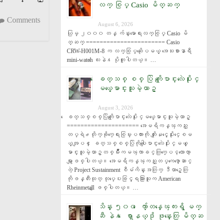
လက္ စြပ္ Casio မိတ္ဆက္
Comments
August 6, 2026
ယြမ္ ၂၀၀၀ တန္ က်န္းမာေရးလက္စြပ္ Casio မိ
တ္ဆက္ ======================= Casio 
CRW-H001M-8 က လက္စြပ္ဆိုေပမယ့္ အေသးစားနာရီ 
mini-watch ေလးနဲ႔ ပိုတူပါတယ္။ …
ေခတ္သစ္ စစ္ ပြဲ ကိုေျပာင္းလဲေပးႏိုင္
မယ့္ေမာင္းသူမဲ့ယာဥ္
August 3, 2026
ေခတ္သစ္စစ္ပြဲကိုေျပာင္းလဲေပးႏိုင္မယ့္ေမာင္းသူမဲ့ယာဥ္ 
===================== အေမရိကန္ၾကည္း
တပ္ရဲ႕တိုက္ခိုက္ေရးစြမ္းပကားကို တိုးျမႇင့္ေပးႏိုင္ေစမ
ယ့္အျပင္ ေခတ္သစ္စစ္ပြဲကိုပါေျပာင္းလဲေပးႏိုင္မယ့္ ေ
မာင္းသူမဲ့ယာဥ္တစ္မ်ိဳးကမၾကာခင္ထြက္ေပၚလာေတာ့
မွာျဖစ္ပါတယ္။ အေမရိကန္ၾကည္းတပ္ကေဖာ္ေဆာင္
တဲ့ Project Sustainment စီမံကိန္းအတြက္ ဒီယာဥ္ေတြ
ကိုဖန္တီးထုတ္ လုပ္ေပးခြင့္ရသြားသူက American 
Rheinmetall ျဖစ္ပါတယ္။ …
သိန္း ၅၀၀ ေက်ာ္တန္ေၾကးရွိ မက္
ဆီ နဲ႔ ေရာ္နယ္ဒို ဖုန္းေတြ မိတ္ဆ