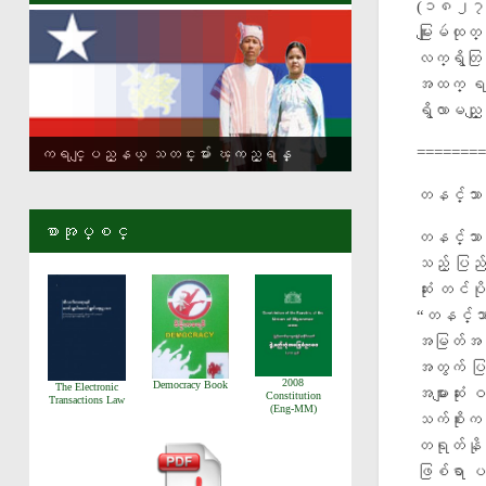
(၁၈၂၇.၄
မြးျမဴထု
လက္ရွိတ
အထက္ ရရွိ
ရွိလာမည္
=======
ကရင္ျပည္နယ္ သတင္းမ်ား ၾကည့္ရန္
တနင်္သာရီ
စာအုပ္စင္
တနင်္သာရီ
သည့် ပြည်
ဆုံး တင်ပ
“တနင်္သာရီ
အမြတ်အစွန
အတွက် ပြည
2008
Democracy Book
The Electronic
အများဆုံး
Constitution
Transactions Law
(Eng-MM)
သက်စိုးက
တရုတ်နိုင်
ဖြစ်ရာ ပ