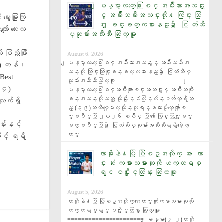
ျမန္မာ့လက္ေ႐ြးစင္ အမ်ိဳးသားအသင္းႏွ
င့္ အမ်ိဳးသမီးအသင္းတို႔ ကြင္း သြ
မွေးမြူကြ
င္း ျခင္းခတ္ကစားနည္း၌ ေငြ တံဆိ
ကျော် လေးလ
ပ္ဆုမ်ားအသီးသီး ဆြတ္ခူး
ြည့်ဖြိုး
August 6, 2026
ျမန္မာ့လက္ေ႐ြးစင္ အမ်ိဳးသားအသင္းႏွင့္ အမ်ိဳးသမီးအ
၃) ကန်၊
သင္းတို ကြင္းသြင္းျခင္းခတ္ကစားနည္း၌ ေငြတံဆိပ္
 Best
ဆုမ်ားအသီးသီးဆြတ္ခူး ==================== ျ
၄၄)
မန္မာ့လက္ေ႐ြးစင္အမ်ိဳးသားျခင္းအသင္းႏွင့္ အမ်ိဳးသမီးျ
ခင္းအသင္းတိုသည္ ထိုင္းႏိုင္ငံတြင္က်င္းပလ်က္ရွိသ
ျက်ရှိ
ည့္ (၃၉)ႀကိမ္ေျမာက္ထိုင္းဘုရင့္ဖလားပိုက္ေက်ာ္ျခ
င္းၿပိဳင္ပြဲ ၂၀၂၆ ၿပိဳင္ ပြဲ၏ ကြင္းသြင္းျခင္း
းနှင့်
ခတ္ၿပိဳင္ပြဲ၌ ေငြတံဆိပ္ဆုမ်ားအသီးသီးရရွိခဲ့ေၾ
ကာင္း …
ှင့် ရရှိ
လာအိုနဲ႔ပြဲ ပြဲစဥ္အလိုက္ အ ေကာ
င္း ဆုံး ကစားသမားဆုကို ဟက္ထရစ္
ရွင္ ဝင္းႏိုင္ထြန္း ဆြတ္ခူး
August 5, 2026
လာအိုနဲ႔ပြဲ ပြဲစဥ္အလိုက္အေကာင္းဆုံးကစားသမားဆုကို 
ဟက္ထရစ္ရွင္ ဝင္းႏိုင္ထြန္း ဆြတ္ခူး 
====================== ျမန္မာ(၇-၂)လာအို