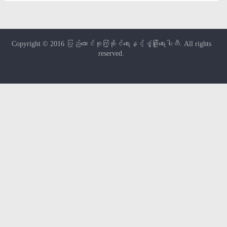
Copyright © 2016
ပြည်ထောင်စုကြံ့ခိုင်ရေးနှင့်ဖွံ့ဖြိုးရေးပါတီ
. All rights
reserved.