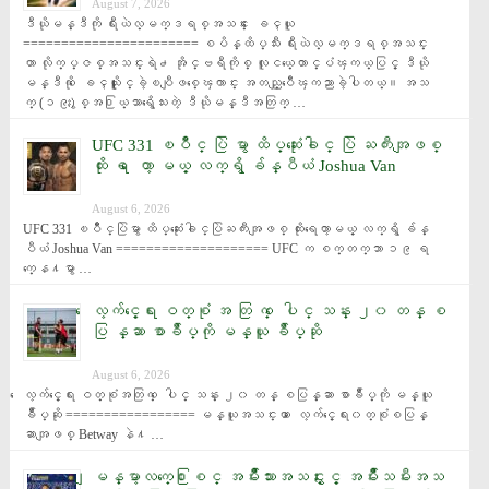
August 7, 2026
ဒီယိုမန္ဒီကို ရီးယဲလ္မက္ဒရစ္အသင္း ေခၚယူ 
======================= စပိန္ထိပ္သီး ရီးယဲလ္မက္ဒရစ္အသင္း
ဟာ လိုက္ပ္ဇစ္အသင္းရဲ႕ အိုင္ဗရီကိုစ္ လူငယ္ေတာင္ပံၾကယ္ပြင့္ ဒီယို
မန္ဒီကို ေခၚယူႏိုင္ခဲ့ၿပီျဖစ္ေၾကာင္း အတည္ျပဳေၾကညာခဲ့ပါတယ္။ အသ
က္ (၁၉)ႏွစ္အ႐ြယ္သာရွိေသးတဲ့ ဒီယိုမန္ဒီအတြက္ …
UFC 331 ၿပိဳင္ ပြဲ မွာ ထိပ္ဆုံးေခါင္ ပြဲ ႀကီးအျဖစ္
ထိုး ရ ေတာ့ မယ့္ လက္ရွိ ခ်န္ပီယံ ‌Joshua Van
August 6, 2026
UFC 331 ၿပိဳင္ပြဲမွာ ထိပ္ဆုံးေခါင္ပြဲႀကီးအျဖစ္ ထိုးရေတာ့မယ့္ လက္ရွိ ခ်န္
ပီယံ ‌Joshua Van ==================== UFC က စက္တက္ဘာ ၁၉ ရ
က္ေန႔မွာ …
ေလ့က်င့္ေရး ဝတ္စုံ အ တြ က္ ေပါင္ သန္း ၂၀ တန္ စ
ပြ န္ဆာ စာခ်ဳပ္ကို မန္ယူ ခ်ဳပ္ဆို
August 6, 2026
ေလ့က်င့္ေရး ဝတ္စုံအတြက္ ေပါင္ သန္း ၂၀ တန္ စပြန္ဆာ စာခ်ဳပ္ကို မန္ယူ 
ခ်ဳပ္ဆို ================= မန္ယူအသင္းဟာ ေလ့က်င့္ေရး၀တ္စုံစပြန္
ဆာအျဖစ္ Betway နဲ႔ …
ျမန္မာ့လက္ေ႐ြးစင္ အမ်ိဳးသားအသင္းႏွင့္ အမ်ိဳးသမီးအသ