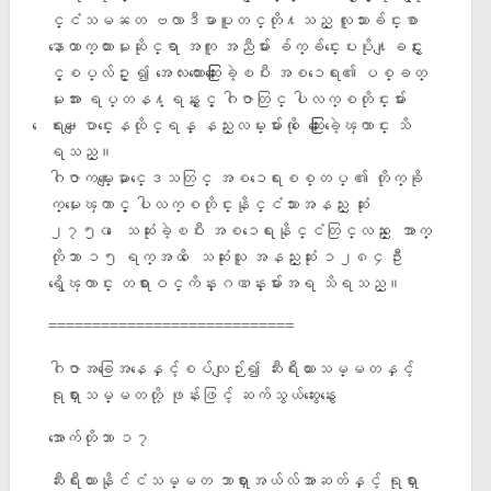
င္ငံသမၼတ ဗလာဒီမာပူတင္တို႔သည္ လူသားခ်င္းစာ
နာေထာက္ထားမႈဆိုင္ရာ အကူ အညီမ်ား ခ်က္ခ်င္းေပးပို႔ျခင္းႏွ
င့္စပ္လ်ဥ္း ၍ အေလးထားေဆြးေႏြးခဲ့ၿပီး အစၥေရး၏ ပစ္ခတ္
မႈအား ရပ္တန႔္ရန္ႏွင့္ ဂါဇာတြင္ ပါလက္စတိုင္းမ်ား
ေရႊ႕ေျပာင္းေနထိုင္ရန္ နည္းလမ္းမ်ားကို ေဆြးေႏြးခဲ့ေၾကာင္း သိ
ရသည္။
ဂါဇာကမ္းေျမႇာင္ေဒသတြင္ အစၥေရးစစ္တပ္ ၏ တိုက္ခို
က္မႈေၾကာင့္ ပါလက္စတိုင္းနိုင္ငံသားအနည္း ဆုံး
၂၇၅၀ ေသဆုံးခဲ့ၿပီး အစၥေရးနိုင္ငံတြင္လည္း ေအာက္
တိုဘာ ၁၅ ရက္အထိ ေသဆုံးသူ အနည္းဆုံး ၁၂၈၄ဦး
ရွိေၾကာင္း တရားဝင္ကိန္းဂဏန္းမ်ားအရ သိရသည္။
============================
ဂါဇာအခြေအနေနှင့်စပ်လျဉ်း၍ ဆီးရီးယားသမ္မတနှင့်
ရုရှားသမ္မတတို့ ဖုန်းဖြင့် ဆက်သွယ်ဆွေးနွေး
အောက်တိုဘာ ၁၇
ဆီးရီးယားနိုင်ငံသမ္မတ ဘာရှားအယ်လ်အာဆတ်နှင့် ရုရှား