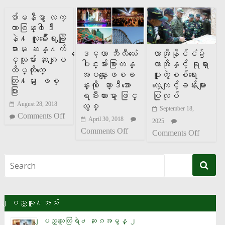
ဂ်ာမနီမွာ လက္
ယာစြန္း၀ါဒီ
နဲ႔ လူမ်ဳိးေရးခြဲျ
ခားမႈ ဆန္႔က်
ေဒၚလာ ဘီလီယံေ
လာအိုနိုင်ငံ၌
င္သူမ်ား ဆႏၵျပ
ပါင္းမ်ားစြာတန္
လာအိုနှင့် ရုရှား
ထိပ္တိုက္ေ
အပန္းေျဖစခ
ပူးတွဲစစ်ရေး
တြ႔မႈ ျဖစ္
န္းကုိ ေဆာ္ဒီအာေ
လေ့ကျင့်ခန်းများ
ပြား
ရဗီးယားမွာ ဖြင့္
ပြုလုပ်
August 28, 2018
လွစ္
September 18,
Comments Off
April 30, 2018
2025
Comments Off
Comments Off
ျပည္သူ႔အသံ
ျပည္သူေတြရဲ႕ ဆႏၵအမွန္ ၂