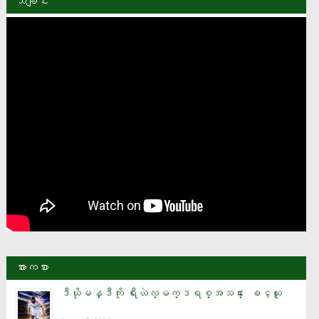
သီချင်း
အားကစား
ဒီယိုမန္ဒီကို ရီးယဲလ္မက္ဒရစ္အသင္း ေခၚယူ