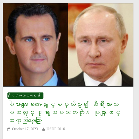
ႏိုင္ငံတကာသတင္းမ်ား
ဂါဇာအေျခအေနႏွင့္စပ္လ်ဥ္း၍ ဆီးရီးယားသ
မၼတႏွင့္ ႐ုရွားသမၼတတို႔ ဖုန္းျဖင့္
ဆက္သြယ္ေဆြးေႏြး
October 17, 2023
USDP 2016