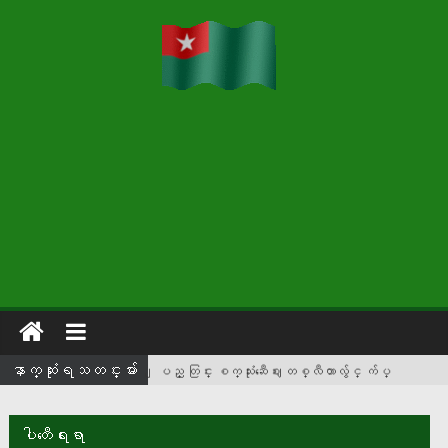
ေနာက္ဆံုးရသတင္းမ်ား
ျပည္ တြင္း စက္သုံးဆီေဈး တစ္လီတာလွ်င္ က်ပ္
၁၇၀ မွ ၂၆၅ အထိ ျမင့္တက္
တစ္လကို လူတူစက္႐ုပ္ ၁၀၀၀ ထုတ္လုပ္မယ့္ မစ္ဆူဘီရွီ
ပါတီေရးရာ