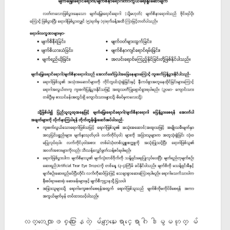
လတ္တေလာျဖစ္ပြားေနတဲ့ မ်က္ေျမႇးေရာင္ေရာဂါ ဒါမွမဟုတ္ မ်