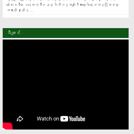
မႏၲေလးၿမိဳ႕ေပၚေလးၿမိဳ႕နယ္ ပါတီဝင္အဆုိျပဳလႊာစုေပါင္းေပးအပ္ပြဲအခမ္း
အနားကုိ ဇူလိုင္ …
သီချင်း