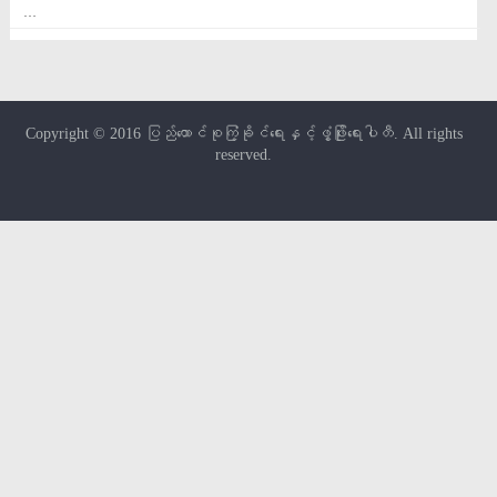
…
Copyright © 2016
ပြည်ထောင်စုကြံ့ခိုင်ရေးနှင့်ဖွံ့ဖြိုးရေးပါတီ
. All rights
reserved.