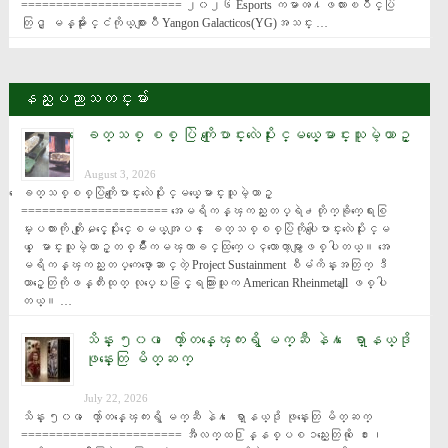
======================= ၂၀၂၆ Esports ကမာၻ႔ဖလားၿပိဳင္ပြဲ
တြင္ ျမန္မာႏိုင္ငံကိုယ္စားျပဳ Yangon Galacticos(YG)အသင္း …
နည္းပညာသတင္းမ်ား
ေခတ္သစ္ စစ္ ပြဲ ကိုေျပာင္းလဲေပးႏိုင္မယ့္ေမာင္းသူမဲ့ယာဥ္
August 3, 2026
ေခတ္သစ္စစ္ပြဲကိုေျပာင္းလဲေပးႏိုင္မယ့္ေမာင္းသူမဲ့ယာဥ္ 
===================== အေမရိကန္ၾကည္းတပ္ရဲ႕တိုက္ခိုက္ေရးစြ
မ္းပကားကို တိုးျမႇင့္ေပးႏိုင္ေစမယ့္အျပင္ ေခတ္သစ္စစ္ပြဲကိုပါေျပာင္းလဲေပးႏိုင္မ
ယ့္ ေမာင္းသူမဲ့ယာဥ္တစ္မ်ိဳးကမၾကာခင္ထြက္ေပၚလာေတာ့မွာျဖစ္ပါတယ္။ အေ
မရိကန္ၾကည္းတပ္ကေဖာ္ေဆာင္တဲ့ Project Sustainment စီမံကိန္းအတြက္ ဒီ
ယာဥ္ေတြကိုဖန္တီးထုတ္ လုပ္ေပးခြင့္ရသြားသူက American Rheinmetall ျဖစ္ပါ
တယ္။ …
သိန္း ၅၀၀ ေက်ာ္တန္ေၾကးရွိ မက္ဆီ နဲ႔ ေရာ္နယ္ဒို
ဖုန္းေတြ မိတ္ဆက္
July 22, 2026
သိန္း ၅၀၀ ေက်ာ္တန္ေၾကးရွိ မက္ဆီ နဲ႔ ေရာ္နယ္ဒို ဖုန္းေတြ မိတ္ဆက္ 
======================= အီလက္ထ႐ြန္နစ္ပစၥည္းေတြကို ေ႐ႊ၊ 