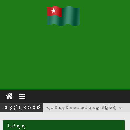
ေရႀကီးနစ္ျမဳပ္မႈဒဏ္ခံရသည့္ ေက်း႐ြာမ်ားရွိ ျပ
ေနာက္ဆံုးရသတင္းမ်ား
ည္သူမ်ားအား ျပည္ခိုင္ၿဖိဳးပါတီက ကူညီေထာက္ပံ့
ေတာင္ကိုရီးယားမွာ အပူလႈိင္းေၾကာင့္ ေသဆုံးသူ ၁၉ ဦးအထိရွိလာ
ပါတီေရးရာ