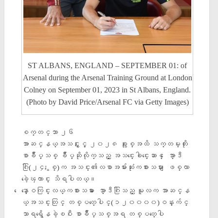
ST ALBANS, ENGLAND – SEPTEMBER 01: of
Arsenal during the Arsenal Training Ground at London
Colney on September 01, 2023 in St Albans, England.
(Photo by David Price/Arsenal FC via Getty Images)
စက္တင္ဘာ ၂၆
အာဆင္နယ္အသင္းႏွင့္ ၂၀၂၈ ခုႏွစ္အထိ သက္တမ္းတိုး
စာခ်ဳပ္သစ္ ခ်ဳပ္ဆိုလိုက္သည့္ အသင္းေခါင္းေဆာင္ ေအာ္ဒီ
ဂြါ(၂၄ ႏွစ္)က အသင္း၏လစာအမ်ားဆုံးကစားသမား ျဖစ္လာ
ခဲ့ေၾကာင္း သိရပါတယ္။
ေနာ္ေဝကြင္းလယ္ကစားသမား ေအာ္ဒီဂြါသည္ မူလက အာဆင္န
ယ္အသင္းတြင္ တစ္ပတ္ေပါင္(၁၂၀၀၀၀)ဝန္းက်င္
သာရရွိေနခဲ့ၿပီး စာခ်ဳပ္သစ္အရ တစ္ပတ္ေပါ