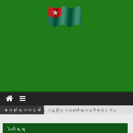
ေနာက္ဆံုးရသတင္းမ်ား
ျပည္ တြင္း စက္သုံးဆီေဈး တစ္လီတာလွ်င္ က်ပ္
၁၇၀ မွ ၂၆၅ အထိ ျမင့္တက္
တစ္လကို လူတူစက္႐ုပ္ ၁၀၀၀ ထုတ္လုပ္မယ့္ မစ္ဆူဘီရွီ
ပါတီေရးရာ