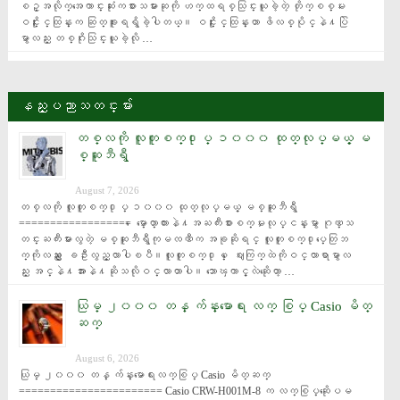
စဥ္အလိုက္အေကာင္းဆုံးကစားသမားဆုကို ဟက္ထရစ္သြင္းယူခဲ့တဲ့ တိုက္စစ္မႉး 
ဝင္းႏိုင္ထြန္းက ဆြတ္ခူးရရွိခဲ့ပါတယ္။ ဝင္းႏိုင္ထြန္းဟာ ဖိလစ္ပိုင္နဲ႔ပြဲ
မွာလည္း တစ္ဂိုးသြင္းယူခဲ့လို …
နည္းပညာသတင္းမ်ား
တစ္လကို လူတူစက္႐ုပ္ ၁၀၀၀ ထုတ္လုပ္မယ့္ မ
စ္ဆူဘီရွီ
August 7, 2026
တစ္လကို လူတူစက္႐ုပ္ ၁၀၀၀ ထုတ္လုပ္မယ့္ မစ္ဆူဘီရွီ 
================== ေမာ္ေတာ္ကားနဲ႔အႀကီးစားစက္မႈလုပ္ငန္းမွာ ဂုဏ္သ
တင္းႀကီးမားလွတဲ့ မစ္ဆူဘီရွီကုမၸဏီက အခုဆိုရင္ လူတူစက္႐ုပ္ေတြဘ
က္ကိုလည္း ေျခဦးလွည့္လာပါၿပီ။လူတူစက္႐ုပ္ ေဈးကြက္ထဲကိုဝင္လာရာမွာလ
ည္း အင္နဲ႔အားနဲ႔ဆိုသလိုဝင္လာတာပါ။ ဘာေၾကာင့္လဲဆိုေတာ့ …
ယြမ္ ၂၀၀၀ တန္ က်န္းမာေရး လက္ စြပ္ Casio မိတ္
ဆက္
August 6, 2026
ယြမ္ ၂၀၀၀ တန္ က်န္းမာေရးလက္စြပ္ Casio မိတ္ဆက္ 
======================= Casio CRW-H001M-8 က လက္စြပ္ဆိုေပမ