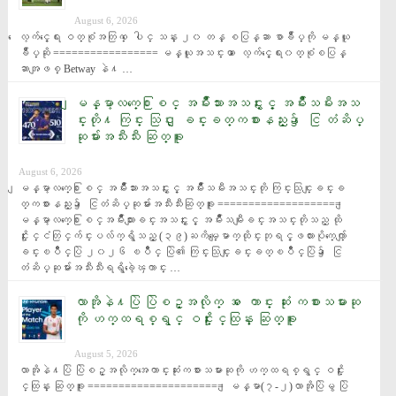
August 6, 2026
ေလ့က်င့္ေရး ဝတ္စုံအတြက္ ေပါင္ သန္း ၂၀ တန္ စပြန္ဆာ စာခ်ဳပ္ကို မန္ယူ 
ခ်ဳပ္ဆို ================= မန္ယူအသင္းဟာ ေလ့က်င့္ေရး၀တ္စုံစပြန္
ဆာအျဖစ္ Betway နဲ႔ …
ျမန္မာ့လက္ေ႐ြးစင္ အမ်ိဳးသားအသင္းႏွင့္ အမ်ိဳးသမီးအသ
င္းတို႔ ကြင္း သြင္း ျခင္းခတ္ကစားနည္း၌ ေငြ တံဆိပ္
ဆုမ်ားအသီးသီး ဆြတ္ခူး
August 6, 2026
ျမန္မာ့လက္ေ႐ြးစင္ အမ်ိဳးသားအသင္းႏွင့္ အမ်ိဳးသမီးအသင္းတို ကြင္းသြင္းျခင္းခ
တ္ကစားနည္း၌ ေငြတံဆိပ္ဆုမ်ားအသီးသီးဆြတ္ခူး ==================== ျ
မန္မာ့လက္ေ႐ြးစင္အမ်ိဳးသားျခင္းအသင္းႏွင့္ အမ်ိဳးသမီးျခင္းအသင္းတိုသည္ ထို
င္းႏိုင္ငံတြင္က်င္းပလ်က္ရွိသည့္ (၃၉)ႀကိမ္ေျမာက္ထိုင္းဘုရင့္ဖလားပိုက္ေက်ာ္ျ
ခင္းၿပိဳင္ပြဲ ၂၀၂၆ ၿပိဳင္ ပြဲ၏ ကြင္းသြင္းျခင္းခတ္ၿပိဳင္ပြဲ၌ ေငြ
တံဆိပ္ဆုမ်ားအသီးသီးရရွိခဲ့ေၾကာင္း …
လာအိုနဲ႔ပြဲ ပြဲစဥ္အလိုက္ အ ေကာင္း ဆုံး ကစားသမားဆု
ကို ဟက္ထရစ္ရွင္ ဝင္းႏိုင္ထြန္း ဆြတ္ခူး
August 5, 2026
လာအိုနဲ႔ပြဲ ပြဲစဥ္အလိုက္အေကာင္းဆုံးကစားသမားဆုကို ဟက္ထရစ္ရွင္ ဝင္းႏို
င္ထြန္း ဆြတ္ခူး ====================== ျမန္မာ(၇-၂)လာအိုပြဲမွ ပြဲ