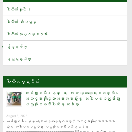
UFC 331 ၿပိဳင္ ပြဲ မွာ ထိပ္ဆုံးေခါင္ ပြဲ ႀကီးအျဖစ္ ထိုး ရ ေတာ့ မယ့္ လက္ရွိ
ပါတီ၏မူ၀ါဒ
ခ်န္ပီယံ ‌Joshua Van
ယြမ္ ၂၀၀၀ တန္ က်န္းမာေရး လက္ စြပ္ Casio မိတ္ဆက္
ပါတီ၏ သႏိၷဌာန္
ႏိုင္ငံေတာ္သမၼတ ထိုင္းႏိုင္ငံသို႔ ေရာက္ရွိ
ပါတီ၏လုပ္ငန္းစဥ္မ်ား
ေလ့က်င့္ေရး ဝတ္စုံ အ တြ က္ ေပါင္ သန္း ၂၀ တန္ စ ပြ န္ဆာ စာခ်ဳပ္ကို မ
န္ယူ ခ်ဳပ္ဆို
ေမွ်ာ္မွန္းခ်က္
ျမန္မာ့လက္ေ႐ြးစင္ အမ်ိဳးသားအသင္းႏွင့္ အမ်ိဳးသမီးအသင္းတို႔ ကြင္း သြင္း ျခ
ရည္မွန္းခ်က္
င္းခတ္ကစားနည္း၌ ေငြ တံဆိပ္ဆုမ်ားအသီးသီး ဆြတ္ခူး
ေလးမ်က္ႏွာၿမိဳ႕နယ္ ေရ ေဘး ကယ္ဆယ္ေရးစခန္းသို႔ အသင့္စားသုံးႏိုင္ေသာအစား
အစာမ်ားႏွင့္ ေဆးဝါးပစၥည္းမ်ားအား ျပည္ခိုင္ၿဖိဳးပါတီမွ လႉဒါန္း
ပါတီလႈပ္ရွားမွဳမ်ား
ေရႀကီးနစ္ျမဳပ္မႈဒဏ္ခံရသည့္ ေက်း႐ြာမ်ားရွိ ျပည္သူမ်ားအား ျပည္ခိုင္ၿဖိဳး
ေလးမ်က္ႏွာၿမိဳ႕နယ္ ေရ ေဘး ကယ္ဆယ္ေရးစခန္းသို႔
ပါတီက ကူညီေထာက္ပံ့
အသင့္စားသုံးႏိုင္ေသာအစားအစာမ်ားႏွင့္ ေဆးဝါးပစၥည္းမ်ားအား ျ
ဒီယိုမန္ဒီကို ရီးယဲလ္မက္ဒရစ္အသင္း ေခၚယူ
ပည္ခိုင္ၿဖိဳးပါတီမွ လႉဒါန္း
August 5, 2026
ေလးမ်က္ႏွာၿမိဳ႕နယ္ ေရေဘးကယ္ဆယ္ေရးစခန္းသို အသင့္စားသုံးႏိုင္ေသာအစားအစာ
မ်ားႏွင့္ ေဆးဝါးပစၥည္းမ်ားအား ျပည္ခိုင္ၿဖိဳးပါတီမွ လႉဒါန္း 