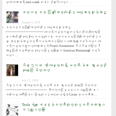
ယ့္ အေသးစားနာရီ mini-watch ေလးနဲ႔ ပိုတူပါတယ္။ …
ေခတ္သစ္ စစ္ ပြဲ ကိုေျပာင္းလဲေပးႏိုင္မယ့္ေမာင္းသူမဲ့ယာဥ္
August 3, 2026
ေခတ္သစ္စစ္ပြဲကိုေျပာင္းလဲေပးႏိုင္မယ့္ေမာင္းသူမဲ့ယာဥ္ 
===================== အေမရိကန္ၾကည္းတပ္ရဲ႕တိုက္ခိုက္ေရးစြ
မ္းပကားကို တိုးျမႇင့္ေပးႏိုင္ေစမယ့္အျပင္ ေခတ္သစ္စစ္ပြဲကိုပါေျပာင္းလဲေပးႏိုင္မ
ယ့္ ေမာင္းသူမဲ့ယာဥ္တစ္မ်ိဳးကမၾကာခင္ထြက္ေပၚလာေတာ့မွာျဖစ္ပါတယ္။ အေ
မရိကန္ၾကည္းတပ္ကေဖာ္ေဆာင္တဲ့ Project Sustainment စီမံကိန္းအတြက္ ဒီ
ယာဥ္ေတြကိုဖန္တီးထုတ္ လုပ္ေပးခြင့္ရသြားသူက American Rheinmetall ျဖစ္ပါ
တယ္။ …
သိန္း ၅၀၀ ေက်ာ္တန္ေၾကးရွိ မက္ဆီ နဲ႔ ေရာ္နယ္ဒို
ဖုန္းေတြ မိတ္ဆက္
July 22, 2026
သိန္း ၅၀၀ ေက်ာ္တန္ေၾကးရွိ မက္ဆီ နဲ႔ ေရာ္နယ္ဒို ဖုန္းေတြ မိတ္ဆက္ 
======================= အီလက္ထ႐ြန္နစ္ပစၥည္းေတြကို ေ႐ႊ၊ 
အဖိုးတန္သတၱဳေတြနဲ႔ မြမ္းမံျပင္ဆင္ေပးေလ့ရွိတဲ့ Caviar ကုမၸဏီဟာ …
Tesla ရဲ႕‌ေျခနင္းမဲ့စက္ဘီးထုတ္လုပ္ၿပီးခဏမွာပ
စၥည္းျပတ္သြား