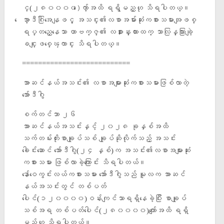
င္(၂၈၀၀၀၀)ေက်ာ္အထိ ရရွိမည္ဟု သိရပါတယ္။
ေအာ္ဒီဂြါအေနျဖင့္ အသင္း၏လစာအမ်ားဆုံးကစားသမားအျဖစ္
ရပ္တည္ေနေသာ ဟာဗက္ဇ္၏ လစာႏႈန္းထားထက္ သာလြန္သြားခဲ့ျ
ခင္းျဖစ္ေၾကာင္း သိရပါတယ္။
===========================
အာဆင်နယ်အသင်း၏ လစာအများဆုံးကစားသမားဖြစ်လာတဲ့
အော်ဒီဂွါ
စက်တင်ဘာ ၂၆
အာဆင်နယ်အသင်းနှင့် ၂၀၂၈ ခုနှစ်အထိ
သက်တမ်းတိုးစာချုပ်သစ် ချုပ်ဆိုလိုက်သည့် အသင်း
ခေါင်းဆောင် အော်ဒီဂွါ(၂၄ နှစ်)က အသင်း၏လစာအများဆုံး
ကစားသမား ဖြစ်လာခဲ့ကြောင်း သိရပါတယ်။
နော်ဝေကွင်းလယ်ကစားသမား အော်ဒီဂွါသည် မူလက အာဆင်
နယ်အသင်းတွင် တစ်ပတ်
ပေါင်(၁၂၀၀၀၀)ဝန်းကျင်သာရရှိနေခဲ့ပြီး စာချုပ်
သစ်အရ တစ်ပတ်ပေါင်(၂၈၀၀၀၀)ကျော်အထိ ရရှိ
မည်ဟု သိရပါတယ်။