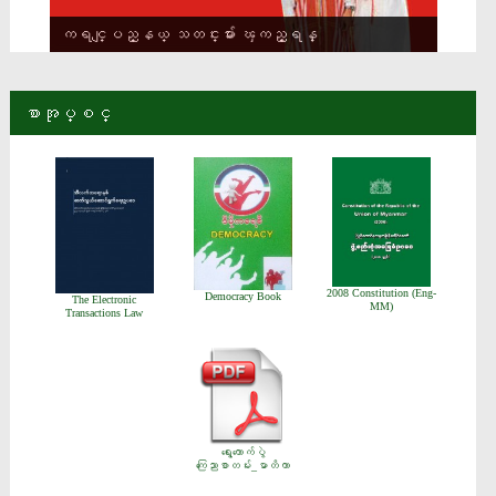
ကရင္ျပည္နယ္ သတင္းမ်ား ၾကည့္ရန္
စာအုပ္စင္
2008 Constitution (Eng-
Democracy Book
The Electronic
MM)
Transactions Law
ရွေးကောက်ပွဲ
ကြေညာစာတမ်း_မာတိကာ