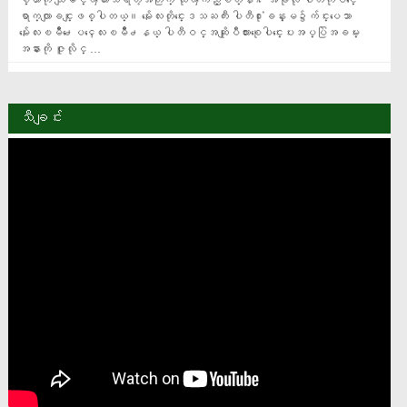
ရာက္လာျခင္းျဖစ္ပါတယ္​။ မႏၲေလးတိုင္းေဒသႀကီး ပါတီ႐ံုးခန္းမ၌က်င္းပေသာ 
မႏၲေလးၿမိဳ႕ေပၚေလးၿမိဳ႕နယ္ ပါတီဝင္အဆုိျပဳလႊာစုေပါင္းေပးအပ္ပြဲအခမ္း
အနားကုိ ဇူလိုင္ …
သီချင်း