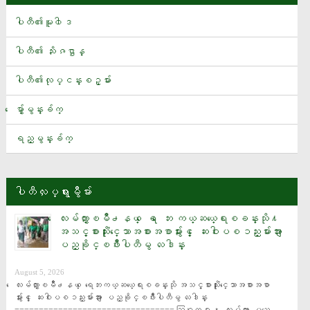
UFC 331 ၿပိဳင္ ပြဲ မွာ ထိပ္ဆုံးေခါင္ ပြဲ ႀကီးအျဖစ္ ထိုး ရ ေတာ့ မယ့္ လက္ရွိ
ပါတီ၏မူ၀ါဒ
ခ်န္ပီယံ ‌Joshua Van
ယြမ္ ၂၀၀၀ တန္ က်န္းမာေရး လက္ စြပ္ Casio မိတ္ဆက္
ပါတီ၏ သႏိၷဌာန္
ႏိုင္ငံေတာ္သမၼတ ထိုင္းႏိုင္ငံသို႔ ေရာက္ရွိ
ပါတီ၏လုပ္ငန္းစဥ္မ်ား
ေလ့က်င့္ေရး ဝတ္စုံ အ တြ က္ ေပါင္ သန္း ၂၀ တန္ စ ပြ န္ဆာ စာခ်ဳပ္ကို မ
န္ယူ ခ်ဳပ္ဆို
ေမွ်ာ္မွန္းခ်က္
ျမန္မာ့လက္ေ႐ြးစင္ အမ်ိဳးသားအသင္းႏွင့္ အမ်ိဳးသမီးအသင္းတို႔ ကြင္း သြင္း ျခ
ရည္မွန္းခ်က္
င္းခတ္ကစားနည္း၌ ေငြ တံဆိပ္ဆုမ်ားအသီးသီး ဆြတ္ခူး
ေလးမ်က္ႏွာၿမိဳ႕နယ္ ေရ ေဘး ကယ္ဆယ္ေရးစခန္းသို႔ အသင့္စားသုံးႏိုင္ေသာအစား
အစာမ်ားႏွင့္ ေဆးဝါးပစၥည္းမ်ားအား ျပည္ခိုင္ၿဖိဳးပါတီမွ လႉဒါန္း
ပါတီလႈပ္ရွားမွဳမ်ား
ေရႀကီးနစ္ျမဳပ္မႈဒဏ္ခံရသည့္ ေက်း႐ြာမ်ားရွိ ျပည္သူမ်ားအား ျပည္ခိုင္ၿဖိဳး
ေလးမ်က္ႏွာၿမိဳ႕နယ္ ေရ ေဘး ကယ္ဆယ္ေရးစခန္းသို႔
ပါတီက ကူညီေထာက္ပံ့
အသင့္စားသုံးႏိုင္ေသာအစားအစာမ်ားႏွင့္ ေဆးဝါးပစၥည္းမ်ားအား ျ
ဒီယိုမန္ဒီကို ရီးယဲလ္မက္ဒရစ္အသင္း ေခၚယူ
ပည္ခိုင္ၿဖိဳးပါတီမွ လႉဒါန္း
August 5, 2026
ေလးမ်က္ႏွာၿမိဳ႕နယ္ ေရေဘးကယ္ဆယ္ေရးစခန္းသို အသင့္စားသုံးႏိုင္ေသာအစားအစာ
မ်ားႏွင့္ ေဆးဝါးပစၥည္းမ်ားအား ျပည္ခိုင္ၿဖိဳးပါတီမွ လႉဒါန္း 