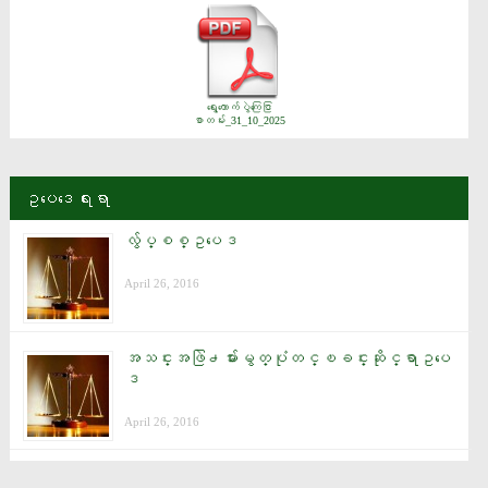
ရွေးကောက်ပွဲကြေငြာ
စာတမ်း_31_10_2025
ဥပေဒေရးရာ
လွ်ပ္စစ္ဥပေဒ
April 26, 2016
အသင္းအဖြဲ႕မ်ားမွတ္ပုံတင္ၿခင္းဆိုင္ရာဥပေ
ဒ
April 26, 2016