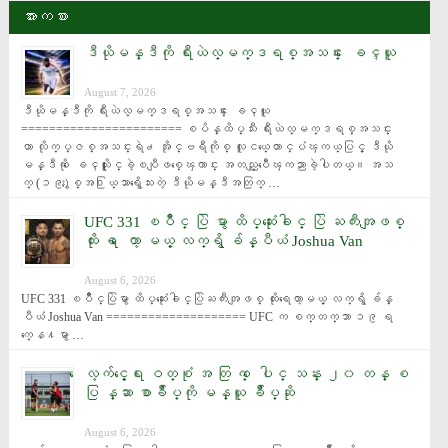
အားကစား
ဒီယိုမန္ဒီကို ရီးယဲလ္မက္ဒရစ္အသင္း ေခၚယူ
August 7, 2026
ဒီယိုမန္ဒီကို ရီးယဲလ္မက္ဒရစ္အသင္း ေခၚယူ 
======================= စပိန္ထိပ္သီး ရီးယဲလ္မက္ဒရစ္အသင္း
ဟာ လိုက္ပ္ဇစ္အသင္းရဲ႕ အိုင္ဗရီကိုစ္ လူငယ္ေတာင္ပံၾကယ္ပြင့္ ဒီယို
မန္ဒီကို ေခၚယူႏိုင္ခဲ့ၿပီျဖစ္ေၾကာင္း အတည္ျပဳေၾကညာခဲ့ပါတယ္။ အသ
က္ (၁၉)ႏွစ္အ႐ြယ္သာရွိေသးတဲ့ ဒီယိုမန္ဒီအတြက္ …
UFC 331 ၿပိဳင္ ပြဲ မွာ ထိပ္ဆုံးေခါင္ ပြဲ ႀကီးအျဖစ္
ထိုး ရ ေတာ့ မယ့္ လက္ရွိ ခ်န္ပီယံ ‌Joshua Van
August 6, 2026
UFC 331 ၿပိဳင္ပြဲမွာ ထိပ္ဆုံးေခါင္ပြဲႀကီးအျဖစ္ ထိုးရေတာ့မယ့္ လက္ရွိ ခ်န္
ပီယံ ‌Joshua Van ==================== UFC က စက္တက္ဘာ ၁၉ ရ
က္ေန႔မွာ …
ေလ့က်င့္ေရး ဝတ္စုံ အ တြ က္ ေပါင္ သန္း ၂၀ တန္ စ
ပြ န္ဆာ စာခ်ဳပ္ကို မန္ယူ ခ်ဳပ္ဆို
August 6, 2026