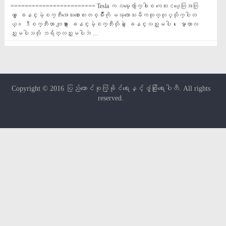
======================== Tesla က လမ္းေလွ်ာက္ခါစ ကေလးငယ္ေတြအတြ
က္ ေျခနင္းမဲ့စက္ဘီးအေသးစားေလးတစ္မ်ိဳးကို မၾကာေသးမီကထုတ္လုပ္လိုက္ပါတ
ယ္။ ဒီစက္ဘီးဟာ တျခား ေျခနင္းမဲ့စက္ဘီးလိုပဲ ေျခနင္းလည္းမပါ၊ ေမာ္တာလ
ည္းမပါသလို ဘရိတ္လည္းမပါဘဲ …
Copyright © 2016
ပြည်ထောင်စုကြံ့ခိုင်ရေးနှင့်ဖွံ့ဖြိုးရေးပါတီ
. All rights
reserved.