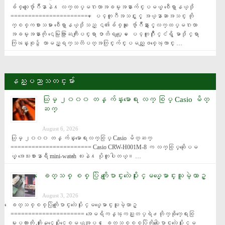
ခ်စ္သူေဂ်ာ္ဂ်ီနာနဲ႔ လက္ထပ္မဂၤလာအခမ္းအနားက်င္းပမယ့္ စီေရာ္နယ္ဒို 
======================= ေပၚတူဂီအသင္းႏွင့္ အယ္နာဆာအသင္း တို
က္စစ္ကစားသမား စီေရာ္နယ္ဒိုသည္ ၎၏ခ်စ္သူ ေဂ်ာ္ဂ်ီနာႏွင့္လက္ထပ္မဂၤလာ
အခမ္းအနားကို ၎ေမြးဖြားႀကီးျပင္းရာ ဇာတိရပ္ေျမ ေပၚတူဂီႏိုင္ငံရွိ မာဒိုင္ရာ
ကြၽန္းစု၌ လာမည့္ရက္သတၱပတ္အတြင္းက်င္းပမည္ျဖစ္ေၾကာင္း …
နည္းပညာသတင္းမ်ား
ယြမ္ ၂၀၀၀ တန္ က်န္းမာေရး လက္ စြပ္ Casio မိတ္
ဆက္
August 6, 2026
ယြမ္ ၂၀၀၀ တန္ က်န္းမာေရးလက္စြပ္ Casio မိတ္ဆက္ 
======================= Casio CRW-H001M-8 က လက္စြပ္ဆိုေပမ
ယ့္ အေသးစားနာရီ mini-watch ေလးနဲ႔ ပိုတူပါတယ္။ …
ေခတ္သစ္ စစ္ ပြဲ ကိုေျပာင္းလဲေပးႏိုင္မယ့္ေမာင္းသူမဲ့ယာဥ္
August 3, 2026
ေခတ္သစ္စစ္ပြဲကိုေျပာင္းလဲေပးႏိုင္မယ့္ေမာင္းသူမဲ့ယာဥ္ 
===================== အေမရိကန္ၾကည္းတပ္ရဲ႕တိုက္ခိုက္ေရးစြ
မ္းပကားကို တိုးျမႇင့္ေပးႏိုင္ေစမယ့္အျပင္ ေခတ္သစ္စစ္ပြဲကိုပါေျပာင္းလဲေပးႏိုင္မ