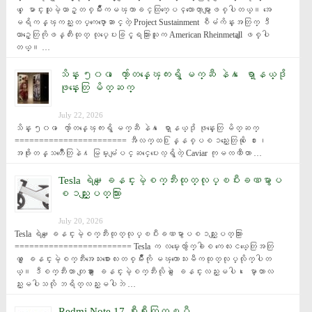
ယ့္ ေမာင္းသူမဲ့ယာဥ္တစ္မ်ိဳးကမၾကာခင္ထြက္ေပၚလာေတာ့မွာျဖစ္ပါတယ္။ အေ
မရိကန္ၾကည္းတပ္ကေဖာ္ေဆာင္တဲ့ Project Sustainment စီမံကိန္းအတြက္ ဒီ
ယာဥ္ေတြကိုဖန္တီးထုတ္ လုပ္ေပးခြင့္ရသြားသူက American Rheinmetall ျဖစ္ပါ
တယ္။ …
သိန္း ၅၀၀ ေက်ာ္တန္ေၾကးရွိ မက္ဆီ နဲ႔ ေရာ္နယ္ဒို
ဖုန္းေတြ မိတ္ဆက္
July 22, 2026
သိန္း ၅၀၀ ေက်ာ္တန္ေၾကးရွိ မက္ဆီ နဲ႔ ေရာ္နယ္ဒို ဖုန္းေတြ မိတ္ဆက္ 
======================= အီလက္ထ႐ြန္နစ္ပစၥည္းေတြကို ေ႐ႊ၊ 
အဖိုးတန္သတၱဳေတြနဲ႔ မြမ္းမံျပင္ဆင္ေပးေလ့ရွိတဲ့ Caviar ကုမၸဏီဟာ …
Tesla ရဲ႕‌ေျခနင္းမဲ့စက္ဘီးထုတ္လုပ္ၿပီးခဏမွာပ
စၥည္းျပတ္သြား
July 20, 2026
Tesla ရဲ႕‌ေျခနင္းမဲ့စက္ဘီးထုတ္လုပ္ၿပီးခဏမွာပစၥည္းျပတ္သြား 
======================== Tesla က လမ္းေလွ်ာက္ခါစ ကေလးငယ္ေတြအတြ
က္ ေျခနင္းမဲ့စက္ဘီးအေသးစားေလးတစ္မ်ိဳးကို မၾကာေသးမီကထုတ္လုပ္လိုက္ပါတ
ယ္။ ဒီစက္ဘီးဟာ တျခား ေျခနင္းမဲ့စက္ဘီးလိုပဲ ေျခနင္းလည္းမပါ၊ ေမာ္တာလ
ည္းမပါသလို ဘရိတ္လည္းမပါဘဲ …
Redmi Note 17 စီးရီးထြက္ၿပီ