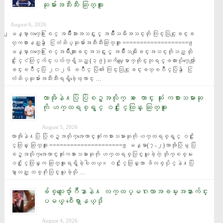
ဆုမ်ားအသီးသီး ဆြတ္ခူး
August 6, 2026
ျမန္မာ့လက္ေ႐ြးစင္ အမ်ိဳးသားအသင္းႏွင့္ အမ်ိဳးသမီးအသင္းတို ကြင္းသြင္းျခင္းခ
တ္ကစားနည္း၌ ေငြတံဆိပ္ဆုမ်ားအသီးသီးဆြတ္ခူး ==================== ျ
မန္မာ့လက္ေ႐ြးစင္အမ်ိဳးသားျခင္းအသင္းႏွင့္ အမ်ိဳးသမီးျခင္းအသင္းတိုသည္ ထို
င္းႏိုင္ငံတြင္က်င္းပလ်က္ရွိသည့္ (၃၉)ႀကိမ္ေျမာက္ထိုင္းဘုရင့္ဖလားပိုက္ေက်ာ္ျ
ခင္းၿပိဳင္ပြဲ ၂၀၂၆ ၿပိဳင္ ပြဲ၏ ကြင္းသြင္းျခင္းခတ္ၿပိဳင္ပြဲ၌ ေငြ
တံဆိပ္ဆုမ်ားအသီးသီးရရွိခဲ့ေၾကာင္း …
လာအိုနဲ႔ပြဲ ပြဲစဥ္အလိုက္ အ ေကာင္း ဆုံး ကစားသမားဆု
ကို ဟက္ထရစ္ရွင္ ဝင္းႏိုင္ထြန္း ဆြတ္ခူး
August 5, 2026
လာအိုနဲ႔ပြဲ ပြဲစဥ္အလိုက္အေကာင္းဆုံးကစားသမားဆုကို ဟက္ထရစ္ရွင္ ဝင္းႏို
င္ထြန္း ဆြတ္ခူး ====================== ျမန္မာ(၇-၂)လာအိုပြဲမွ ပြဲ
စဥ္အလိုက္အေကာင္းဆုံးကစားသမားဆုကို ဟက္ထရစ္သြင္းယူခဲ့တဲ့ တိုက္စစ္မႉး 
ဝင္းႏိုင္ထြန္းက ဆြတ္ခူးရရွိခဲ့ပါတယ္။ ဝင္းႏိုင္ထြန္းဟာ ဖိလစ္ပိုင္နဲ႔ပြဲ
မွာလည္း တစ္ဂိုးသြင္းယူခဲ့လို …
ခ်စ္သူေဂ်ာ္ဂ်ီနာနဲ႔ လက္ထပ္မဂၤလာအခမ္းအနားက်င္း
ပမယ့္ စီေရာ္နယ္ဒို
August 4, 2026