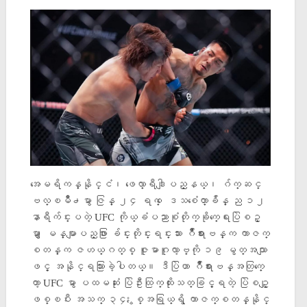
အေမရိကန္နိုင္ငံ၊ ဖေလာ္ရီဒါျပည္နယ္၊ ဂ်က္ဆင္
ဗလ္ၿမိဳ႕မွာ ဇြန္ ၂၄ ရက္ ေဒသစံေတာ္ခ်ိန္ ည ၁၂
နာရီက်င္းပတဲ့ UFC ကိုယ္ခံပညာစုံတိုက္ခိုက္ေရးပြဲစဥ္
မွာ ျမန္မာျပည္ဖြား ခ်င္းတိုင္းရင္းသား ဂ်ိဳရႊာဗန္က ကာဇက္
စတန္က ဇဟယ္ဂတ္စ္ ဇူမာဂူလာ့ဗ္ကို ၁၉ မွတ္အသာျ
ဖင့္ အနိုင္ရသြားခဲ့ပါတယ္။ ဒီပြဲဟာ ဂ်ိဳရႊာဗန္အတြက္ေ
တာ့ UFC မွာ ပထမဆုံး ပြဲဦးထြက္ထိုးသတ္ခြင့္ရတဲ့ ပြဲစဥ္ျ
ဖစ္ၿပီး အသက္ ၃၄ ႏွစ္အရြယ္ရွိ ကာဇက္စတန္နိုင္