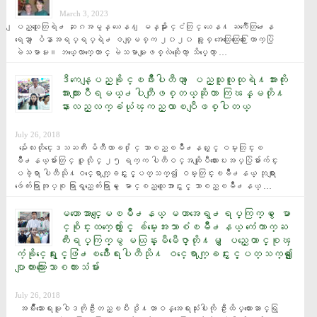
March 3, 2023
ျပည္သူေတြရဲ႕ ဆႏၵအမွန္ ယေန႔ ျမန္မာႏိုင္ငံတြင္ ယေန႔ ႀကဳံေတြ႕ေန
ရေသာ ျပႆနာအရပ္ရပ္ရဲ႕ ဇစ္ျမစ္က ၂၀၂၀ ခုႏွစ္ အေထြေထြေ႐ြးေကာက္ပြဲ 
မဲသမာမႈ။ ဘယ္ေလာက္ေတာင္ မဲသမာမႈျဖစ္လဲဆိုေတာ့ သိပ္ေတာ့ …
ဒီကေန့ျပည္ခုိင္ၿဖိဳးပါတီဟာ ျပည္သူလူထုရဲ႔အားကိုး
အားထားျပဳရမယ္႕ပါတီျဖစ္တယ္ဆိုတာ ကြၽန္မတို႔
နားလည္လက္ခံယုံၾကည္လာၿပီျဖစ္ပါတယ္
July 26, 2018
  မႏၲေလးတိုင္းေဒသႀကီး မိတီၴလာခ႐ိုင္ သာစည္ၿမိဳ႕နယ္ႏွင့္ ဝမ္းတြင္းၿ
မိဳ႕နယ္မ်ားတြင္ ဇူလိုင္ ၂၅ ရက္က ပါတီဝင္အဆိုျပဳလႊာေပးအပ္ပြဲမ်ားက်င္း
ပခဲ့ရာ ပါတီသို႔ဝင္ေရာက္ျခင္းႏွင့္ပတ္သက္၍ ဝမ္းတြင္းၿမိဳ႕နယ္ ဘုရားျ
ဖဴေက်းရြာအုပ္စု ရြာရွည္ေက်းရြာမွ ေမာင္စည္သူေအာင္ႏွင့္ သာစည္ၿမိဳ႕နယ္ …
မဟာေအာင္ေျမၿမိဳ႕နယ္ မဟာအေရွ႕ရပ္ကြက္မွ ေမာ
င္စုိင္းထက္ေက်ာ္ႏွင့္ ခ်မ္းေအးသာစံၿမိဳ႕နယ္ ကံေကာက္ႀ
ကီးရပ္ကြက္မွ မယြန္းမီမီေဇာ္တုိ႔မွ ျပည္ေထာင္စုၾ
ကံ့ခုိင္ေရးႏွင့္ဖြံ႕ၿဖိဳးေရးပါတီသုိ႔ ဝင္ေရာက္ျခင္းႏွင့္ပတ္သက္၍ ​ေျ
ပာျကားသြား​ေသာစကားသံမ်ား
July 26, 2018
  အမ်ဳိးသားေရးမူဝါဒကိုဦးတည္ၿပီး ဒို႔တာဝန္အေရးသံုးပါးကို ဦးထိပ္ထားေဆာင္ရြ