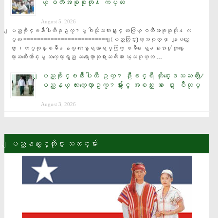
ယ္ ဝတၳဳအစုစုတို႔ ကပ္လႉ
August 5, 2026
ျပည္ခိုင္ၿဖိဳးပါတီဒုဥကၠ႒မွ ဝါဆိုသကၤန္းႏွင့္ လႉဖြယ္ ဝတၳဳအစုစုတို႔ က
ပ္လႉ ========================= (ျပည္တြင္း)ၾသဂုတ္ ၄ ေနျပည္ေ
တာ္ ၊တပ္ကုန္းၿမိဳ႕နယ္ အေနာ္ရထာရပ္ကြက္ ၿမိဳ႕ေရွ႕စႏၵာ႐ုံဘုန္းေ
တာ္ႀကီးေက်ာင္းမွ သက္ေတာ္ရွည္ ဆရာေတာ္ဘုရားႀကီးအား ၾသဂုတ္လ …
ျပည္ခိုင္ၿဖိဳးပါတီ ဥကၠ႒ ဦးခင္ရီ တိုင္းေဒသႀကီး/ျ
ပည္နယ္ လႊတ္ေတာ္ဥကၠ႒မ်ားႏွင့္ အစည္း အ ေဝး ျပဳလုပ္
August 3, 2026
ျပည္နယ္ႏွင့္တိုင္း သတင္းမ်ား