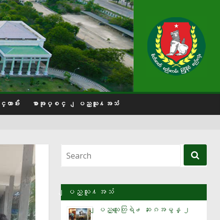
္တာဗ်ဴး
စာအုပ္စင္
ျပည္သူ႔အသံ
ျပည္သူ႔အသံ
ျပည္သူေတြရဲ႕ ဆႏၵအမွန္ ၂