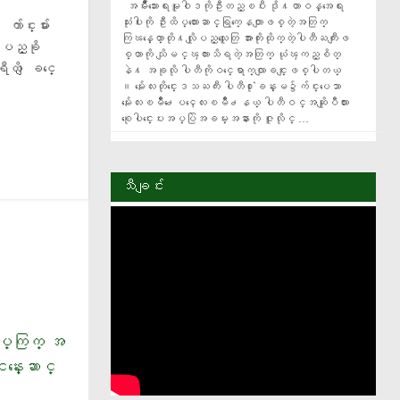
  အမ်ဳိးသားေရးမူဝါဒကိုဦးတည္ၿပီး ဒို႔တာဝန္အေရး
သံုးပါးကို ဦးထိပ္ထားေဆာင္ရြက္ေနတာျဖစ္တဲ့အတြက္ 
င္းမ်ား
ကြၽန္ေတာ္တို႔လိုျပည္သူေတြ အားကိုးထိုက္တဲ့ပါတီႀကီးျဖ
 ျပည္ခို
စ္တာကို သိျမင္ၾကားသိရတဲ့အတြက္ ယံုၾကည္စိတ္
ရီထိ ျခင္ေ
နဲ႔ အခုလို ပါတီကိုဝင္ေရာက္လာျခင္းျဖစ္ပါတယ္​
။ မႏၲေလးတိုင္းေဒသႀကီး ပါတီ႐ံုးခန္းမ၌က်င္းပေသာ 
မႏၲေလးၿမိဳ႕ေပၚေလးၿမိဳ႕နယ္ ပါတီဝင္အဆုိျပဳလႊာ
စုေပါင္းေပးအပ္ပြဲအခမ္းအနားကုိ ဇူလိုင္ …
သီချင်း
ပ္ကြက္ အ
န္းေဆာင္