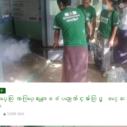
ီက ကူညီေထာက္ပံ့
်ား
ုပ္ေကြး ကာကြယ္ေရးအေျခခံပညာေက်ာင္းမ်ားတြင္ ျခင္ေဆးမ
္
USDP 2016