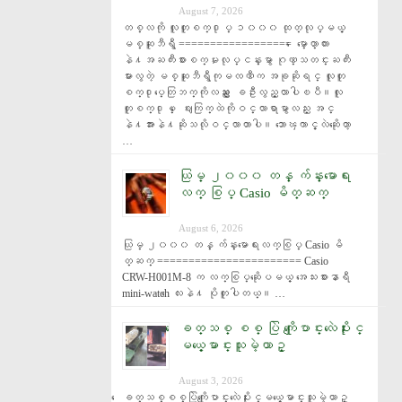
August 7, 2026
တစ္လကို လူတူစက္႐ုပ္ ၁၀၀၀ ထုတ္လုပ္မယ့္ 
မစ္ဆူဘီရွီ ================== ေမာ္ေတာ္ကား
နဲ႔အႀကီးစားစက္မႈလုပ္ငန္းမွာ ဂုဏ္သတင္းႀကီး
မားလွတဲ့ မစ္ဆူဘီရွီကုမၸဏီက အခုဆိုရင္ လူတူ
စက္႐ုပ္ေတြဘက္ကိုလည္း ေျခဦးလွည့္လာပါၿပီ။လူ
တူစက္႐ုပ္ ေဈးကြက္ထဲကိုဝင္လာရာမွာလည္း အင္
နဲ႔အားနဲ႔ဆိုသလိုဝင္လာတာပါ။ ဘာေၾကာင့္လဲဆိုေတာ့ 
…
ယြမ္ ၂၀၀၀ တန္ က်န္းမာေရး
လက္ စြပ္ Casio မိတ္ဆက္
August 6, 2026
ယြမ္ ၂၀၀၀ တန္ က်န္းမာေရးလက္စြပ္ Casio မိ
တ္ဆက္ ======================= Casio 
CRW-H001M-8 က လက္စြပ္ဆိုေပမယ့္ အေသးစားနာရီ 
mini-watch ေလးနဲ႔ ပိုတူပါတယ္။ …
ေခတ္သစ္ စစ္ ပြဲ ကိုေျပာင္းလဲေပးႏိုင္
မယ့္ေမာင္းသူမဲ့ယာဥ္
August 3, 2026
ေခတ္သစ္စစ္ပြဲကိုေျပာင္းလဲေပးႏိုင္မယ့္ေမာင္းသူမဲ့ယာဥ္ 