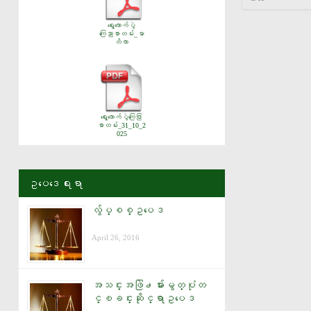
ရွေးကောက်ပွဲ
ကြေညာစာတမ်း_မာ
တိကာ
ရွေးကောက်ပွဲကြေငြာ
စာတမ်း_31_10_2
025
ဥပေဒေရးရာ
လွ်ပ္စစ္ဥပေဒ
April 26, 2016
အသင္းအဖြဲ႕မ်ားမွတ္ပုံတ
င္ၿခင္းဆိုင္ရာဥပေဒ