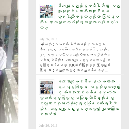
ဒီကေန့ျပည္ခုိင္ၿဖိဳးပါတီဟာ ျပည္
သူလူထုရဲ႔အားကိုးအားထားျပဳရမ
ယ္႕ပါတီျဖစ္တယ္ဆိုတာ ကြၽန္မ
တို႔ နားလည္လက္ခံယုံၾကည္လာၿပီျဖစ္ပါ
တယ္
July 26, 2018
  မႏၲေလးတိုင္းေဒသႀကီး မိတီၴလာခ႐ိုင္ သာစည္ၿ
မိဳ႕နယ္ႏွင့္ ဝမ္းတြင္းၿမိဳ႕နယ္မ်ားတြင္ ဇူလိုင္ 
၂၅ ရက္က ပါတီဝင္အဆိုျပဳလႊာေပးအပ္ပြဲမ်ားက်င္း
ပခဲ့ရာ ပါတီသို႔ဝင္ေရာက္ျခင္းႏွင့္ပတ္သက္၍ ဝ
မ္းတြင္းၿမိဳ႕နယ္ ဘုရားျဖဴေက်းရြာအုပ္စု ရြာရွည္ေက်း
ရြာမွ ေမာင္စည္သူေအာင္ႏွင့္ သာစည္ၿမိဳ႕နယ္ …
မဟာေအာင္ေျမၿမိဳ႕နယ္ မဟာအေ
ရွ႕ရပ္ကြက္မွ ေမာင္စုိင္းထက္ေက်ာ္ႏွ
င့္ ခ်မ္းေအးသာစံၿမိဳ႕နယ္ ကံေကာ
က္ႀကီးရပ္ကြက္မွ မယြန္းမီမီေဇာ္တုိ႔မွ ျ
ပည္ေထာင္စုၾကံ့ခုိင္ေရးႏွင့္ဖြံ႕ၿဖိဳးေရးပါတီ
သုိ႔ ဝင္ေရာက္ျခင္းႏွင့္ပတ္သက္၍ ​ေျပာျကားသြား​ေသာ
စကားသံမ်ား
July 26, 2018