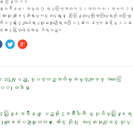
န္း ဇြန္လ ၁၁
န္းၿမိဳနယ္၊အမွတ္ ၅ ရပ္ကြက္အထက ၃၊အလက ၈၊အမက ၁၃ ေက်ာ
္းသား/သူ မ်ားျခင္အႏၲရာယ္ကင္းစင္ေရးႏွင့္ ေသြးလြန္တုပ္ေကြးကာကြယ္ေရးတိုအတြက္
တီဝင္မ်ားႏွင့္ အျဖဴေရာင္လူမႈကူညီေရးအဖြဲဝင္မ်ားက နံက္၈နာရီမွ ၁၁နာ
င္းေဆာင္ရြက္ခဲ့ေၾကာင္း သိရသည္။
၁၃)ႏွစ္ျပည့္ ႏွစ္ပတ္လည္အထိမ္းအမွတ္အျဖစ္ အလႉေငြ
) လႉဒါန္း
င္ညြန္႔ၿမိဳနယ္ ျပည္ခိုင္ၿဖိဳးပါတီ မွ ပုသိမ္ညြန္႔ရ
 အေျခခံပညာမူလတန္း ေက်ာင္း သို႔ ျခင္ေဆးမႈတ္ျခင္း လုပ္င