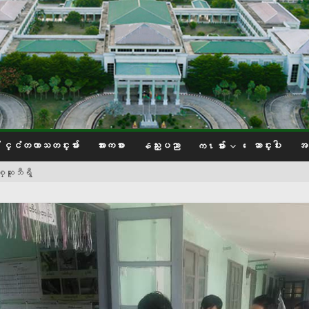
ႏိုင္ငံတကာသတင္းမ်ား
အားကစား
နည္းပညာ
ေဆာင္းပါး
အင
က႑မ်ား
ဆူဘီရွီ
ုး ရ ေတာ့ မယ့္ လက္ရွိ ခ်န္ပီယံ ‌Joshua Van
်ဳပ္ဆို
ခတ္ကစားနည္း၌ ေငြ တံဆိပ္ဆုမ်ားအသီးသီး ဆြတ္ခူး
းႏွင့္ ေဆးဝါးပစၥည္းမ်ားအား ျပည္ခိုင္ၿဖိဳးပါတီမွ လႉဒါန္း