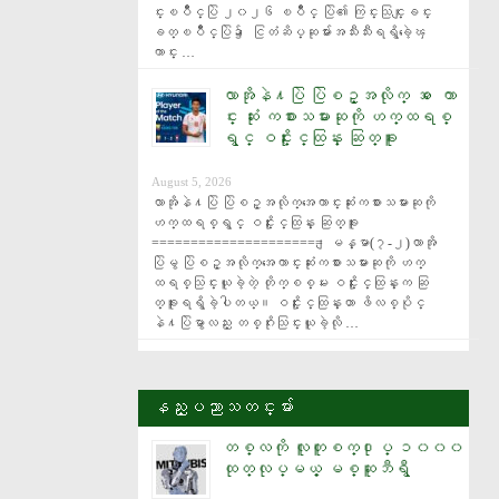
င္းၿပိဳင္ပြဲ ၂၀၂၆ ၿပိဳင္ ပြဲ၏ ကြင္းသြင္းျခင္း
ခတ္ၿပိဳင္ပြဲ၌ ေငြတံဆိပ္ဆုမ်ားအသီးသီးရရွိခဲ့ေၾ
ကာင္း …
လာအိုနဲ႔ပြဲ ပြဲစဥ္အလိုက္ အ ေကာ
င္း ဆုံး ကစားသမားဆုကို ဟက္ထရစ္
ရွင္ ဝင္းႏိုင္ထြန္း ဆြတ္ခူး
August 5, 2026
လာအိုနဲ႔ပြဲ ပြဲစဥ္အလိုက္အေကာင္းဆုံးကစားသမားဆုကို 
ဟက္ထရစ္ရွင္ ဝင္းႏိုင္ထြန္း ဆြတ္ခူး 
====================== ျမန္မာ(၇-၂)လာအို
ပြဲမွ ပြဲစဥ္အလိုက္အေကာင္းဆုံးကစားသမားဆုကို ဟက္
ထရစ္သြင္းယူခဲ့တဲ့ တိုက္စစ္မႉး ဝင္းႏိုင္ထြန္းက ဆြ
တ္ခူးရရွိခဲ့ပါတယ္။ ဝင္းႏိုင္ထြန္းဟာ ဖိလစ္ပိုင္
နဲ႔ပြဲမွာလည္း တစ္ဂိုးသြင္းယူခဲ့လို …
နည္းပညာသတင္းမ်ား
တစ္လကို လူတူစက္႐ုပ္ ၁၀၀၀
ထုတ္လုပ္မယ့္ မစ္ဆူဘီရွီ