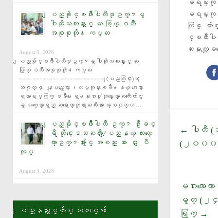
မရမ္းကု
မရမ္းကု
ျပည္ခိုင္ၿဖိဳးပါတီဒုဥကၠ႒မွ
ဝါဆိုသကၤန္းႏွင့္ လႉ ဖြယ္ ဝတၳဳ
တြင္ ေက်ာင
အစုစုတို႔ ကပ္လႉ
င္ၿဖိဳးပါ
ဆးမႈတ္ျခ
August 5, 2026
ျပည္ခိုင္ၿဖိဳးပါတီဒုဥကၠ႒မွ ဝါဆိုသကၤန္းႏွင့္ လႉ
ဖြယ္ ဝတၳဳအစုစုတို႔ ကပ္လႉ 
========================= (ျပည္တြင္း)ၾ
သဂုတ္ ၄ ေနျပည္ေတာ္ ၊တပ္ကုန္းၿမိဳ႕နယ္ အေနာ္
ရထာရပ္ကြက္ ၿမိဳ႕ေရွ႕စႏၵာ႐ုံဘုန္းေတာ္ႀကီးေက်ာင္း
မွ သက္ေတာ္ရွည္ ဆရာေတာ္ဘုရားႀကီးအား ၾသဂုတ္လ …
ျပည္ခိုင္ၿဖိဳးပါတီ ဥကၠ႒ ဦးခင္
ပါတီ (
←
ရီ တိုင္းေဒသႀကီး/ျပည္နယ္ လႊတ္ေ
တာ္ဥကၠ႒မ်ားႏွင့္ အစည္း အ ေဝး ျပဳ
(၂၀၀၀၀၀
လုပ္
August 3, 2026
မဂၤလာေတာ
မွတ္ (၂၄)
ျပည္နယ္ႏွင့္တိုင္း သတင္းမ်ား
ရြက္
→