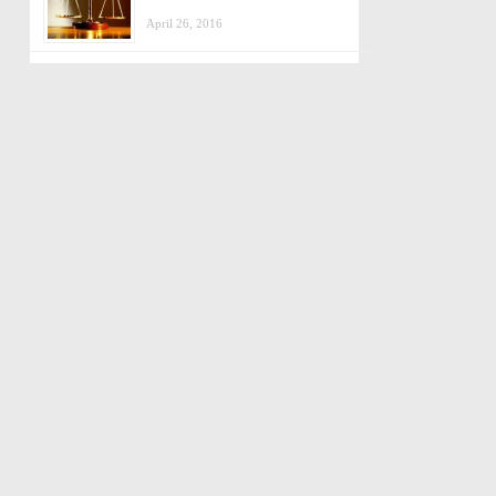
April 26, 2016