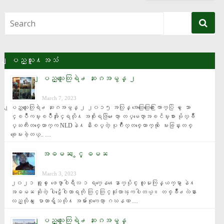
ျပည္သူ႔အသံ
ျပည္သူေတြရဲ႕ ဆႏၵအမွန္ ၂
March 7, 2023
ျပည္သူေတြရဲ႕ ဆႏၵအမွန္ ၂ ၂၀၁၅ အလြန္ အေထြေထြေ႐ြးေကာက္ပြဲ မွ ေသာ
င္ၿပိဳကမ္းၿပိဳအႏိုင္ရလို႔ အစိုးရဖြဲ႕ေတာ့ တပ္မေတာ္အၿငိမ္းစား ဗိုလ္ခ်ဳ
ပ္ႀကီးတစ္ေယာက္က NLDနဲ႔ နီးစပ္တဲ့ ပုဂၢိဳလ္တစ္ေယာက္ကို ေမးခြန္းတစ္
ခုေမးခဲ့တယ္.. …
အဓမၼ ႏွင့္ ဓမၼ
March 3, 2023
၂၀၂၁ ခုႏွစ္ ေဖေဖာ္ဝါရီလ ၁ ရက္ေန႔ေနာက္ပိုင္း လူမႈကြန္ယက္မွာ နဲ႔ 
အဓမၼ ဆိုတဲ့ ပါဠိေဝါဟာရကို တြင္တြင္သုံးလာၾကပါတယ္။ တစ္ခ်ိဳ႕လဲနား
လည္လို႔ ေျပာတာရွိသလို႔ အမ်ားစုကေတာ့ ဂဃနဏ …
ျပည္သူေတြရဲ႕ ဆႏၵအမွန္