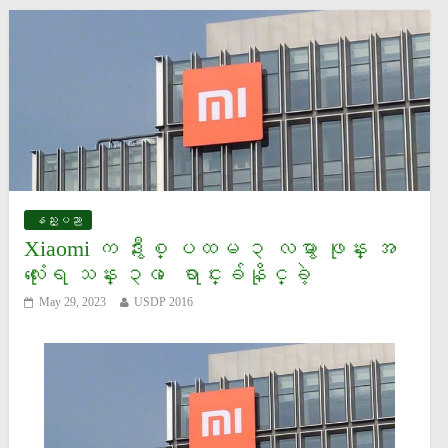
နည္းပညာ
Xiaomi က ဒီႏွစ္ ပထမ ၃ လမွာ ဖုန္း အ
လုံးေရ သန္း ၃၀ ေရာင္းခ်နိုင္ခဲ့
May 29, 2023
USDP 2016