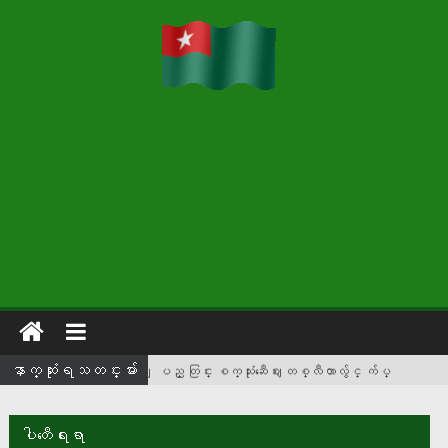
ေနာက္ဆံုးရသတင္းမ်ား
ျပည္ တြင္း စက္သုံးဆီေဈး တစ္လီတာလွ်င္ က်ပ္
၁၇၀ မွ ၂၆၅ အထိ ျမင့္တက္
တစ္လကို လူတူစက္႐ုပ္ ၁၀၀၀ ထုတ္လုပ္မယ့္ မစ္ဆူဘီရွီ
ပါတီေရးရာ