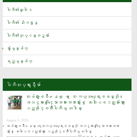
UFC 331 ၿပိဳင္ ပြဲ မွာ ထိပ္ဆုံးေခါင္ ပြဲ ႀကီးအျဖစ္ ထိုး ရ ေတာ့ မယ့္ လက္ရွိ
ပါတီ၏မူ၀ါဒ
ခ်န္ပီယံ ‌Joshua Van
ယြမ္ ၂၀၀၀ တန္ က်န္းမာေရး လက္ စြပ္ Casio မိတ္ဆက္
ပါတီ၏ သႏိၷဌာန္
ႏိုင္ငံေတာ္သမၼတ ထိုင္းႏိုင္ငံသို႔ ေရာက္ရွိ
ပါတီ၏လုပ္ငန္းစဥ္မ်ား
ေလ့က်င့္ေရး ဝတ္စုံ အ တြ က္ ေပါင္ သန္း ၂၀ တန္ စ ပြ န္ဆာ စာခ်ဳပ္ကို မ
န္ယူ ခ်ဳပ္ဆို
ေမွ်ာ္မွန္းခ်က္
ျမန္မာ့လက္ေ႐ြးစင္ အမ်ိဳးသားအသင္းႏွင့္ အမ်ိဳးသမီးအသင္းတို႔ ကြင္း သြင္း ျခ
ရည္မွန္းခ်က္
င္းခတ္ကစားနည္း၌ ေငြ တံဆိပ္ဆုမ်ားအသီးသီး ဆြတ္ခူး
ေလးမ်က္ႏွာၿမိဳ႕နယ္ ေရ ေဘး ကယ္ဆယ္ေရးစခန္းသို႔ အသင့္စားသုံးႏိုင္ေသာအစား
အစာမ်ားႏွင့္ ေဆးဝါးပစၥည္းမ်ားအား ျပည္ခိုင္ၿဖိဳးပါတီမွ လႉဒါန္း
ပါတီလႈပ္ရွားမွဳမ်ား
ေရႀကီးနစ္ျမဳပ္မႈဒဏ္ခံရသည့္ ေက်း႐ြာမ်ားရွိ ျပည္သူမ်ားအား ျပည္ခိုင္ၿဖိဳး
ေလးမ်က္ႏွာၿမိဳ႕နယ္ ေရ ေဘး ကယ္ဆယ္ေရးစခန္းသို႔
ပါတီက ကူညီေထာက္ပံ့
အသင့္စားသုံးႏိုင္ေသာအစားအစာမ်ားႏွင့္ ေဆးဝါးပစၥည္းမ်ားအား ျ
ဒီယိုမန္ဒီကို ရီးယဲလ္မက္ဒရစ္အသင္း ေခၚယူ
ပည္ခိုင္ၿဖိဳးပါတီမွ လႉဒါန္း
August 5, 2026
ေလးမ်က္ႏွာၿမိဳ႕နယ္ ေရေဘးကယ္ဆယ္ေရးစခန္းသို အသင့္စားသုံးႏိုင္ေသာအစားအစာ
မ်ားႏွင့္ ေဆးဝါးပစၥည္းမ်ားအား ျပည္ခိုင္ၿဖိဳးပါတီမွ လႉဒါန္း 