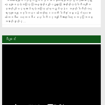
  အမ်ဳိးသားေရးမူဝါဒကိုဦးတည္ၿပီး ဒို႔တာဝန္အေရးသံုးပါးကို ဦးထိပ္ထားေဆာင္ရြ
က္ေနတာျဖစ္တဲ့အတြက္ ကြၽန္ေတာ္တို႔လိုျပည္သူေတြ အားကိုးထိုက္တဲ့ပါတီႀကီးျဖ
စ္တာကို သိျမင္ၾကားသိရတဲ့အတြက္ ယံုၾကည္စိတ္နဲ႔ အခုလို ပါတီကိုဝင္ေ
ရာက္လာျခင္းျဖစ္ပါတယ္​။ မႏၲေလးတိုင္းေဒသႀကီး ပါတီ႐ံုးခန္းမ၌က်င္းပေသာ 
မႏၲေလးၿမိဳ႕ေပၚေလးၿမိဳ႕နယ္ ပါတီဝင္အဆုိျပဳလႊာစုေပါင္းေပးအပ္ပြဲအခမ္း
အနားကုိ ဇူလိုင္ …
သီချင်း