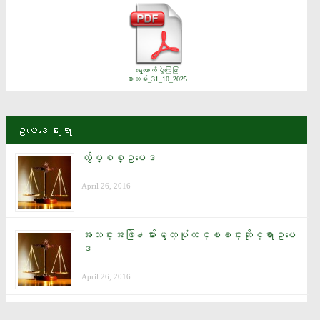
ရွေးကောက်ပွဲကြေငြာ
စာတမ်း_31_10_2025
ဥပေဒေရးရာ
လွ်ပ္စစ္ဥပေဒ
April 26, 2016
အသင္းအဖြဲ႕မ်ားမွတ္ပုံတင္ၿခင္းဆိုင္ရာဥပေ
ဒ
April 26, 2016