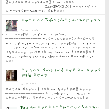
ယြမ္ ၂၀၀၀ တန္ က်န္းမာေရးလက္စြပ္ Casio မိတ္ဆက္ 
======================= Casio CRW-H001M-8 က လက္စြပ္ဆိုေပမ
ယ့္ အေသးစားနာရီ mini-watch ေလးနဲ႔ ပိုတူပါတယ္။ …
ေခတ္သစ္ စစ္ ပြဲ ကိုေျပာင္းလဲေပးႏိုင္မယ့္ေမာင္းသူမဲ့ယာဥ္
August 3, 2026
ေခတ္သစ္စစ္ပြဲကိုေျပာင္းလဲေပးႏိုင္မယ့္ေမာင္းသူမဲ့ယာဥ္ 
===================== အေမရိကန္ၾကည္းတပ္ရဲ႕တိုက္ခိုက္ေရးစြ
မ္းပကားကို တိုးျမႇင့္ေပးႏိုင္ေစမယ့္အျပင္ ေခတ္သစ္စစ္ပြဲကိုပါေျပာင္းလဲေပးႏိုင္မ
ယ့္ ေမာင္းသူမဲ့ယာဥ္တစ္မ်ိဳးကမၾကာခင္ထြက္ေပၚလာေတာ့မွာျဖစ္ပါတယ္။ အေ
မရိကန္ၾကည္းတပ္ကေဖာ္ေဆာင္တဲ့ Project Sustainment စီမံကိန္းအတြက္ ဒီ
ယာဥ္ေတြကိုဖန္တီးထုတ္ လုပ္ေပးခြင့္ရသြားသူက American Rheinmetall ျဖစ္ပါ
တယ္။ …
သိန္း ၅၀၀ ေက်ာ္တန္ေၾကးရွိ မက္ဆီ နဲ႔ ေရာ္နယ္ဒို
ဖုန္းေတြ မိတ္ဆက္
July 22, 2026
သိန္း ၅၀၀ ေက်ာ္တန္ေၾကးရွိ မက္ဆီ နဲ႔ ေရာ္နယ္ဒို ဖုန္းေတြ မိတ္ဆက္ 
======================= အီလက္ထ႐ြန္နစ္ပစၥည္းေတြကို ေ႐ႊ၊ 
အဖိုးတန္သတၱဳေတြနဲ႔ မြမ္းမံျပင္ဆင္ေပးေလ့ရွိတဲ့ Caviar ကုမၸဏီဟာ …
Tesla ရဲ႕‌ေျခနင္းမဲ့စက္ဘီးထုတ္လုပ္ၿပီးခဏမွာပ