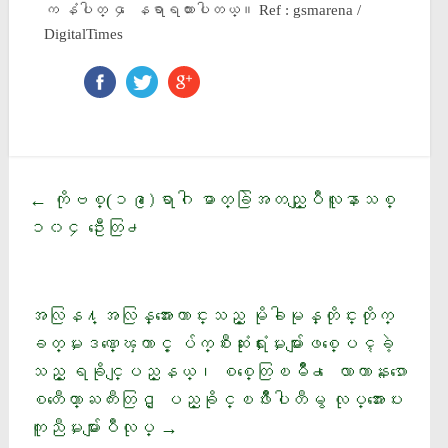
က နံပါတ္ ၄ ေနရာရထားပါတယ္။ Ref : gsmarena /
DigitalTimes
ကိုဗစ္(၁၉)ေရာဂါ ဓာတ္ခြဲအတည္ျပဳလူနာသစ္
←
၁၀၄ ဦးေတြ႕
အလြန႔္အလြန္အားေကာင္းသည့္ မိုခါမုန္တိုင္းတိုက္
ခတ္မႈဒဏ္ေၾကာင့္ ပ်က္စီးဆုံးရႈံးမႈမ်ားျဖစ္ေပၚခဲ့
သည့္ ရခိုင္ျပည္နယ္၊ စစ္ေတြၿမိဳ႕ ေလာကာနႏၵာေ
စတီေတာ္ႀကီးတြင္ ျပည္ခိုင္ၿဖိဳးပါတီမွ လုပ္အားေပး
ကူညီမႈမ်ားျပဳလုပ္
→