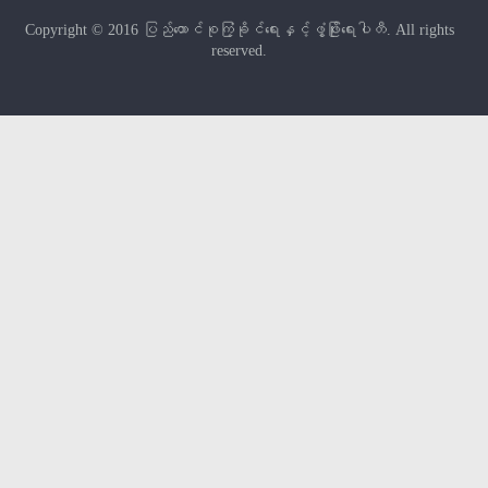
Copyright © 2016
ပြည်ထောင်စုကြံ့ခိုင်ရေးနှင့်ဖွံ့ဖြိုးရေးပါတီ
. All rights
reserved.