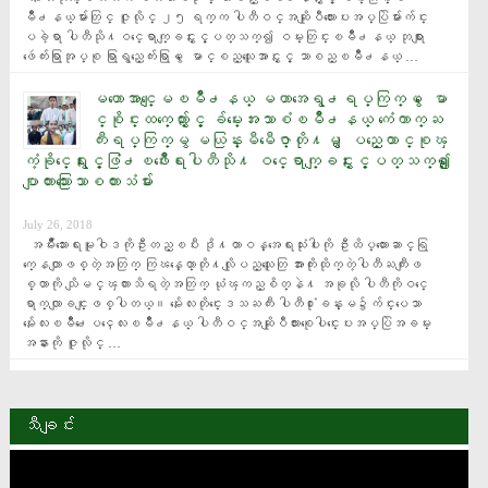
မိဳ႕နယ္မ်ားတြင္ ဇူလိုင္ ၂၅ ရက္က ပါတီဝင္အဆိုျပဳလႊာေပးအပ္ပြဲမ်ားက်င္း
ပခဲ့ရာ ပါတီသို႔ဝင္ေရာက္ျခင္းႏွင့္ပတ္သက္၍ ဝမ္းတြင္းၿမိဳ႕နယ္ ဘုရားျ
ဖဴေက်းရြာအုပ္စု ရြာရွည္ေက်းရြာမွ ေမာင္စည္သူေအာင္ႏွင့္ သာစည္ၿမိဳ႕နယ္ …
မဟာေအာင္ေျမၿမိဳ႕နယ္ မဟာအေရွ႕ရပ္ကြက္မွ ေမာ
င္စုိင္းထက္ေက်ာ္ႏွင့္ ခ်မ္းေအးသာစံၿမိဳ႕နယ္ ကံေကာက္ႀ
ကီးရပ္ကြက္မွ မယြန္းမီမီေဇာ္တုိ႔မွ ျပည္ေထာင္စုၾ
ကံ့ခုိင္ေရးႏွင့္ဖြံ႕ၿဖိဳးေရးပါတီသုိ႔ ဝင္ေရာက္ျခင္းႏွင့္ပတ္သက္၍ ​ေျ
ပာျကားသြား​ေသာစကားသံမ်ား
July 26, 2018
  အမ်ဳိးသားေရးမူဝါဒကိုဦးတည္ၿပီး ဒို႔တာဝန္အေရးသံုးပါးကို ဦးထိပ္ထားေဆာင္ရြ
က္ေနတာျဖစ္တဲ့အတြက္ ကြၽန္ေတာ္တို႔လိုျပည္သူေတြ အားကိုးထိုက္တဲ့ပါတီႀကီးျဖ
စ္တာကို သိျမင္ၾကားသိရတဲ့အတြက္ ယံုၾကည္စိတ္နဲ႔ အခုလို ပါတီကိုဝင္ေ
ရာက္လာျခင္းျဖစ္ပါတယ္​။ မႏၲေလးတိုင္းေဒသႀကီး ပါတီ႐ံုးခန္းမ၌က်င္းပေသာ 
မႏၲေလးၿမိဳ႕ေပၚေလးၿမိဳ႕နယ္ ပါတီဝင္အဆုိျပဳလႊာစုေပါင္းေပးအပ္ပြဲအခမ္း
အနားကုိ ဇူလိုင္ …
သီချင်း