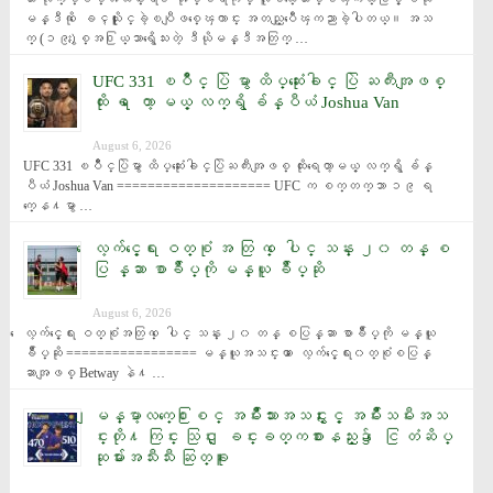
မန္ဒီကို ေခၚယူႏိုင္ခဲ့ၿပီျဖစ္ေၾကာင္း အတည္ျပဳေၾကညာခဲ့ပါတယ္။ အသ
က္ (၁၉)ႏွစ္အ႐ြယ္သာရွိေသးတဲ့ ဒီယိုမန္ဒီအတြက္ …
UFC 331 ၿပိဳင္ ပြဲ မွာ ထိပ္ဆုံးေခါင္ ပြဲ ႀကီးအျဖစ္
ထိုး ရ ေတာ့ မယ့္ လက္ရွိ ခ်န္ပီယံ ‌Joshua Van
August 6, 2026
UFC 331 ၿပိဳင္ပြဲမွာ ထိပ္ဆုံးေခါင္ပြဲႀကီးအျဖစ္ ထိုးရေတာ့မယ့္ လက္ရွိ ခ်န္
ပီယံ ‌Joshua Van ==================== UFC က စက္တက္ဘာ ၁၉ ရ
က္ေန႔မွာ …
ေလ့က်င့္ေရး ဝတ္စုံ အ တြ က္ ေပါင္ သန္း ၂၀ တန္ စ
ပြ န္ဆာ စာခ်ဳပ္ကို မန္ယူ ခ်ဳပ္ဆို
August 6, 2026
ေလ့က်င့္ေရး ဝတ္စုံအတြက္ ေပါင္ သန္း ၂၀ တန္ စပြန္ဆာ စာခ်ဳပ္ကို မန္ယူ 
ခ်ဳပ္ဆို ================= မန္ယူအသင္းဟာ ေလ့က်င့္ေရး၀တ္စုံစပြန္
ဆာအျဖစ္ Betway နဲ႔ …
ျမန္မာ့လက္ေ႐ြးစင္ အမ်ိဳးသားအသင္းႏွင့္ အမ်ိဳးသမီးအသ
င္းတို႔ ကြင္း သြင္း ျခင္းခတ္ကစားနည္း၌ ေငြ တံဆိပ္
ဆုမ်ားအသီးသီး ဆြတ္ခူး