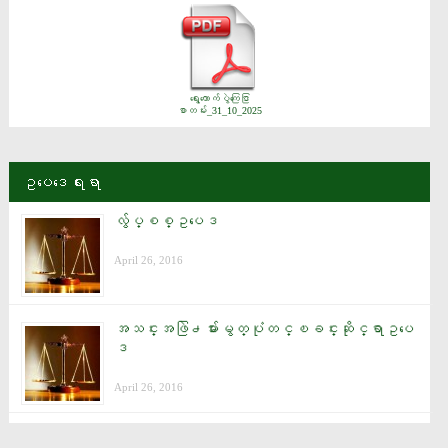
ရွေးကောက်ပွဲကြေငြာ
စာတမ်း_31_10_2025
ဥပေဒေရးရာ
လွ်ပ္စစ္ဥပေဒ
April 26, 2016
အသင္းအဖြဲ႕မ်ားမွတ္ပုံတင္ၿခင္းဆိုင္ရာဥပေ
ဒ
April 26, 2016