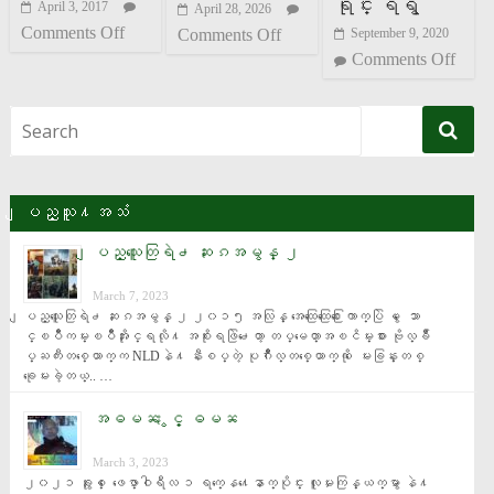
ရိုင္း ရရွိ
April 3, 2017
April 28, 2026
Comments Off
Comments Off
September 9, 2020
Comments Off
ျပည္သူ႔အသံ
ျပည္သူေတြရဲ႕ ဆႏၵအမွန္ ၂
March 7, 2023
ျပည္သူေတြရဲ႕ ဆႏၵအမွန္ ၂ ၂၀၁၅ အလြန္ အေထြေထြေ႐ြးေကာက္ပြဲ မွ ေသာ
င္ၿပိဳကမ္းၿပိဳအႏိုင္ရလို႔ အစိုးရဖြဲ႕ေတာ့ တပ္မေတာ္အၿငိမ္းစား ဗိုလ္ခ်ဳ
ပ္ႀကီးတစ္ေယာက္က NLDနဲ႔ နီးစပ္တဲ့ ပုဂၢိဳလ္တစ္ေယာက္ကို ေမးခြန္းတစ္
ခုေမးခဲ့တယ္.. …
အဓမၼ ႏွင့္ ဓမၼ
March 3, 2023
၂၀၂၁ ခုႏွစ္ ေဖေဖာ္ဝါရီလ ၁ ရက္ေန႔ေနာက္ပိုင္း လူမႈကြန္ယက္မွာ နဲ႔ 