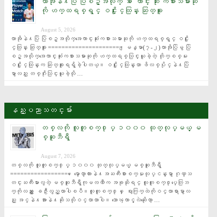
လာအိုနဲ႔ပြဲ ပြဲစဥ္အလိုက္ အ ေကာင္း ဆုံး ကစားသမားဆု
ကို ဟက္ထရစ္ရွင္ ဝင္းႏိုင္ထြန္း ဆြတ္ခူး
August 5, 2026
လာအိုနဲ႔ပြဲ ပြဲစဥ္အလိုက္အေကာင္းဆုံးကစားသမားဆုကို ဟက္ထရစ္ရွင္ ဝင္းႏို
င္ထြန္း ဆြတ္ခူး ====================== ျမန္မာ(၇-၂)လာအိုပြဲမွ ပြဲ
စဥ္အလိုက္အေကာင္းဆုံးကစားသမားဆုကို ဟက္ထရစ္သြင္းယူခဲ့တဲ့ တိုက္စစ္မႉး 
ဝင္းႏိုင္ထြန္းက ဆြတ္ခူးရရွိခဲ့ပါတယ္။ ဝင္းႏိုင္ထြန္းဟာ ဖိလစ္ပိုင္နဲ႔ပြဲ
မွာလည္း တစ္ဂိုးသြင္းယူခဲ့လို …
နည္းပညာသတင္းမ်ား
တစ္လကို လူတူစက္႐ုပ္ ၁၀၀၀ ထုတ္လုပ္မယ့္ မ
စ္ဆူဘီရွီ
August 7, 2026
တစ္လကို လူတူစက္႐ုပ္ ၁၀၀၀ ထုတ္လုပ္မယ့္ မစ္ဆူဘီရွီ 
================== ေမာ္ေတာ္ကားနဲ႔အႀကီးစားစက္မႈလုပ္ငန္းမွာ ဂုဏ္သ
တင္းႀကီးမားလွတဲ့ မစ္ဆူဘီရွီကုမၸဏီက အခုဆိုရင္ လူတူစက္႐ုပ္ေတြဘ
က္ကိုလည္း ေျခဦးလွည့္လာပါၿပီ။လူတူစက္႐ုပ္ ေဈးကြက္ထဲကိုဝင္လာရာမွာလ
ည္း အင္နဲ႔အားနဲ႔ဆိုသလိုဝင္လာတာပါ။ ဘာေၾကာင့္လဲဆိုေတာ့ …