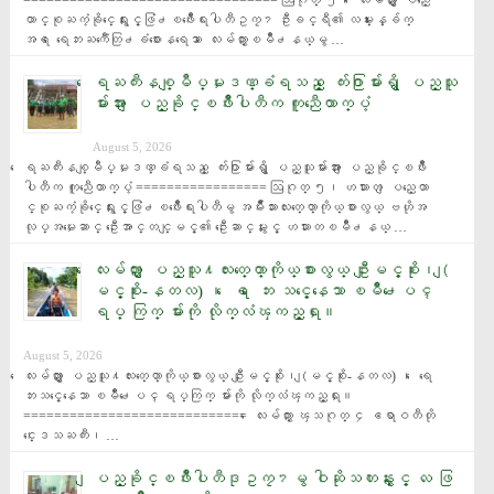
================================= ဩဂုတ္ ၅၊ ေလးမ်က္ႏွာ ျပည္ေ
ထာင္စုႀကံ့ခိုင္ေရးႏွင့္ဖြံ႕ၿဖိဳးေရးပါတီဥကၠ႒ ဦးခင္ရီ၏ လမ္းၫႊန္ခ်က္
အရ ေရေဘးႀကဳံေတြ႕ခံစားေနရေသာ ေလးမ်က္ႏွာၿမိဳ႕နယ္မွ …
ေရႀကီးနစ္ျမဳပ္မႈဒဏ္ခံရသည့္ ေက်း႐ြာမ်ားရွိ ျပည္သူ
မ်ားအား ျပည္ခိုင္ၿဖိဳးပါတီက ကူညီေထာက္ပံ့
August 5, 2026
ေရႀကီးနစ္ျမဳပ္မႈဒဏ္ခံရသည့္ ေက်း႐ြာမ်ားရွိ ျပည္သူမ်ားအား ျပည္ခိုင္ၿဖိဳး
ပါတီက ကူညီေထာက္ပံ့ ================= ဩဂုတ္ ၅၊ ဟသၤာတ ျပည္ေထာ
င္စုႀကံ့ခိုင္ေရးႏွင့္ဖြံ႕ၿဖိဳးေရးပါတီမွ အမ်ိဳးသားလႊတ္ေတာ္ကိုယ္စားလွယ္ ဗဟိုအ
လုပ္အမႈေဆာင္ ဦးေအာင္တင္ျမင့္၏ ဦးေဆာင္မႈႏွင့္ ဟသၤာတၿမိဳ႕နယ္ …
ေလးမ်က္ႏွာ ျပည္သူ႔လႊတ္ေတာ္ကိုယ္စားလွယ္ ဦးျမင့္စိုး၊ (ျ
မင့္စိုး-နတလ) ၊ ေရ ေဘး သင့္ေနေသာ ၿမိဳ႕ေပၚ
ရပ္ ကြက္ မ်ားကို လိုက္လံၾကည့္ရႈ။
August 5, 2026
ေလးမ်က္ႏွာ ျပည္သူ႔လႊတ္ေတာ္ကိုယ္စားလွယ္ ဦးျမင့္စိုး၊ (ျမင့္စိုး-နတလ) ၊ ေရေ
ဘးသင့္ေနေသာ ၿမိဳ႕ေပၚ ရပ္ကြက္ မ်ားကို လိုက္လံၾကည့္ရႈ။ 
============================= ေလးမ်က္ႏွာ ၾသဂုတ္ ၄ ဧရာဝတီတို
င္းေဒသႀကီး၊ …
ျပည္ခိုင္ၿဖိဳးပါတီဒုဥကၠ႒မွ ဝါဆိုသကၤန္းႏွင့္ လႉ ဖြ