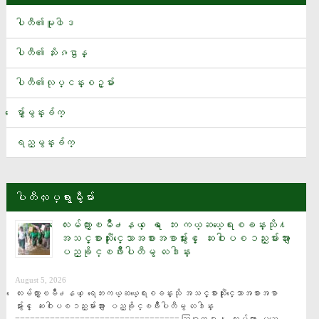
UFC 331 ၿပိဳင္ ပြဲ မွာ ထိပ္ဆုံးေခါင္ ပြဲ ႀကီးအျဖစ္ ထိုး ရ ေတာ့ မယ့္ လက္ရွိ
ပါတီ၏မူ၀ါဒ
ခ်န္ပီယံ ‌Joshua Van
ယြမ္ ၂၀၀၀ တန္ က်န္းမာေရး လက္ စြပ္ Casio မိတ္ဆက္
ပါတီ၏ သႏိၷဌာန္
ႏိုင္ငံေတာ္သမၼတ ထိုင္းႏိုင္ငံသို႔ ေရာက္ရွိ
ပါတီ၏လုပ္ငန္းစဥ္မ်ား
ေလ့က်င့္ေရး ဝတ္စုံ အ တြ က္ ေပါင္ သန္း ၂၀ တန္ စ ပြ န္ဆာ စာခ်ဳပ္ကို မ
န္ယူ ခ်ဳပ္ဆို
ေမွ်ာ္မွန္းခ်က္
ျမန္မာ့လက္ေ႐ြးစင္ အမ်ိဳးသားအသင္းႏွင့္ အမ်ိဳးသမီးအသင္းတို႔ ကြင္း သြင္း ျခ
ရည္မွန္းခ်က္
င္းခတ္ကစားနည္း၌ ေငြ တံဆိပ္ဆုမ်ားအသီးသီး ဆြတ္ခူး
ေလးမ်က္ႏွာၿမိဳ႕နယ္ ေရ ေဘး ကယ္ဆယ္ေရးစခန္းသို႔ အသင့္စားသုံးႏိုင္ေသာအစား
အစာမ်ားႏွင့္ ေဆးဝါးပစၥည္းမ်ားအား ျပည္ခိုင္ၿဖိဳးပါတီမွ လႉဒါန္း
ပါတီလႈပ္ရွားမွဳမ်ား
ေရႀကီးနစ္ျမဳပ္မႈဒဏ္ခံရသည့္ ေက်း႐ြာမ်ားရွိ ျပည္သူမ်ားအား ျပည္ခိုင္ၿဖိဳး
ေလးမ်က္ႏွာၿမိဳ႕နယ္ ေရ ေဘး ကယ္ဆယ္ေရးစခန္းသို႔
ပါတီက ကူညီေထာက္ပံ့
အသင့္စားသုံးႏိုင္ေသာအစားအစာမ်ားႏွင့္ ေဆးဝါးပစၥည္းမ်ားအား ျ
ဒီယိုမန္ဒီကို ရီးယဲလ္မက္ဒရစ္အသင္း ေခၚယူ
ပည္ခိုင္ၿဖိဳးပါတီမွ လႉဒါန္း
August 5, 2026
ေလးမ်က္ႏွာၿမိဳ႕နယ္ ေရေဘးကယ္ဆယ္ေရးစခန္းသို အသင့္စားသုံးႏိုင္ေသာအစားအစာ
မ်ားႏွင့္ ေဆးဝါးပစၥည္းမ်ားအား ျပည္ခိုင္ၿဖိဳးပါတီမွ လႉဒါန္း 