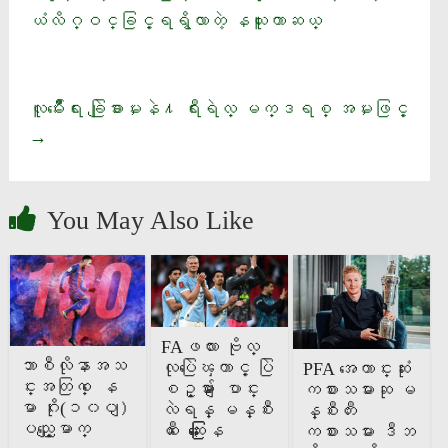
ယံလိဂ္ဝင္ခြင့္ရရွိလာတဲ့ နယူးကာဆယ္
လူမ်ိဳးေရး ခြဲျခားမႈနဲ႔ ရီးရဲလ္ မက္ဒရစ္ အမႈဖြင့္
→
You May Also Like
FAဖလား ဗိုလ္
ဘာစီလိုနာအသ
လုပြဲေၾကာင့္ ပြဲ
PFA အေကာင္းဆုံး
င္းအတြက္ ေန
စဥ္မ်ား ေျပာင္း
ကစားသမားဆု မ
မာ ဂိုး(၁၀၀)ျ
လဲရန္ မန္စီး
န္စီးတီး
ပည့္ေျမာက္
တီး ေဆြးေႏြးေန
ကစားသမား ဒီဘ