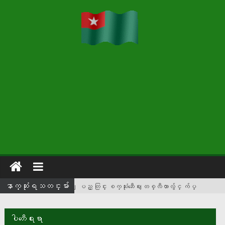
ေနာက္ဆံုးရသတင္းမ်ား
ျပည္ တြင္း စက္သုံးဆီေဈး တစ္လီတာလွ်င္ က်ပ္
၁၇၀ မွ ၂၆၅ အထိ ျမင့္တက္
တစ္လကို လူတူစက္႐ုပ္ ၁၀၀၀ ထုတ္လုပ္မယ့္ မစ္ဆူဘီရွီ
ပါတီေရးရာ