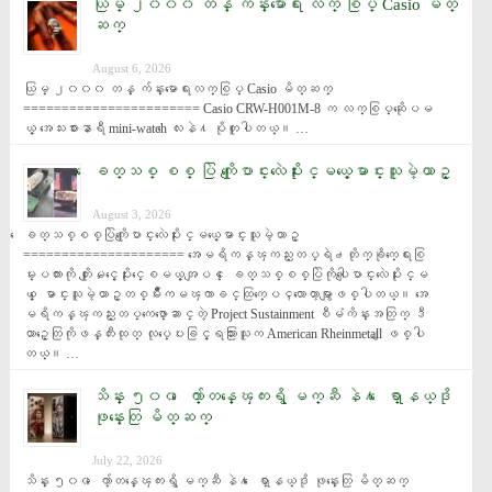
ယြမ္ ၂၀၀၀ တန္ က်န္းမာေရး လက္ စြပ္ Casio မိတ္
ဆက္
August 6, 2026
ယြမ္ ၂၀၀၀ တန္ က်န္းမာေရးလက္စြပ္ Casio မိတ္ဆက္ 
======================= Casio CRW-H001M-8 က လက္စြပ္ဆိုေပမ
ယ့္ အေသးစားနာရီ mini-watch ေလးနဲ႔ ပိုတူပါတယ္။ …
ေခတ္သစ္ စစ္ ပြဲ ကိုေျပာင္းလဲေပးႏိုင္မယ့္ေမာင္းသူမဲ့ယာဥ္
August 3, 2026
ေခတ္သစ္စစ္ပြဲကိုေျပာင္းလဲေပးႏိုင္မယ့္ေမာင္းသူမဲ့ယာဥ္ 
===================== အေမရိကန္ၾကည္းတပ္ရဲ႕တိုက္ခိုက္ေရးစြ
မ္းပကားကို တိုးျမႇင့္ေပးႏိုင္ေစမယ့္အျပင္ ေခတ္သစ္စစ္ပြဲကိုပါေျပာင္းလဲေပးႏိုင္မ
ယ့္ ေမာင္းသူမဲ့ယာဥ္တစ္မ်ိဳးကမၾကာခင္ထြက္ေပၚလာေတာ့မွာျဖစ္ပါတယ္။ အေ
မရိကန္ၾကည္းတပ္ကေဖာ္ေဆာင္တဲ့ Project Sustainment စီမံကိန္းအတြက္ ဒီ
ယာဥ္ေတြကိုဖန္တီးထုတ္ လုပ္ေပးခြင့္ရသြားသူက American Rheinmetall ျဖစ္ပါ
တယ္။ …
သိန္း ၅၀၀ ေက်ာ္တန္ေၾကးရွိ မက္ဆီ နဲ႔ ေရာ္နယ္ဒို
ဖုန္းေတြ မိတ္ဆက္
July 22, 2026
သိန္း ၅၀၀ ေက်ာ္တန္ေၾကးရွိ မက္ဆီ နဲ႔ ေရာ္နယ္ဒို ဖုန္းေတြ မိတ္ဆက္ 