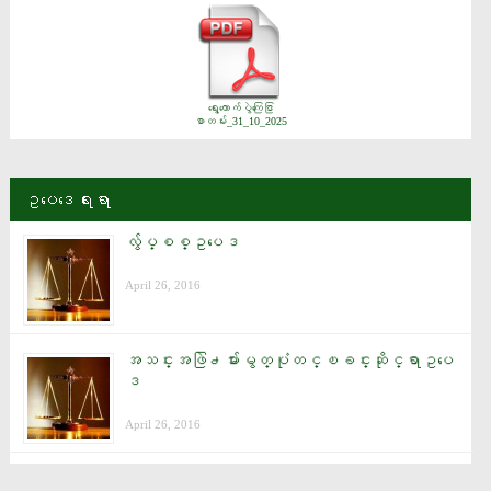
ရွေးကောက်ပွဲကြေငြာ
စာတမ်း_31_10_2025
ဥပေဒေရးရာ
လွ်ပ္စစ္ဥပေဒ
April 26, 2016
အသင္းအဖြဲ႕မ်ားမွတ္ပုံတင္ၿခင္းဆိုင္ရာဥပေ
ဒ
April 26, 2016