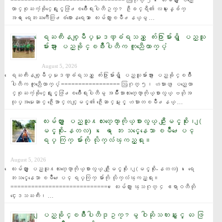
================================= ဩဂုတ္ ၅၊ ေလးမ်က္ႏွာ ျပည္ေ
ထာင္စုႀကံ့ခိုင္ေရးႏွင့္ဖြံ႕ၿဖိဳးေရးပါတီဥကၠ႒ ဦးခင္ရီ၏ လမ္းၫႊန္ခ်က္
အရ ေရေဘးႀကဳံေတြ႕ခံစားေနရေသာ ေလးမ်က္ႏွာၿမိဳ႕နယ္မွ …
ေရႀကီးနစ္ျမဳပ္မႈဒဏ္ခံရသည့္ ေက်း႐ြာမ်ားရွိ ျပည္သူ
မ်ားအား ျပည္ခိုင္ၿဖိဳးပါတီက ကူညီေထာက္ပံ့
August 5, 2026
ေရႀကီးနစ္ျမဳပ္မႈဒဏ္ခံရသည့္ ေက်း႐ြာမ်ားရွိ ျပည္သူမ်ားအား ျပည္ခိုင္ၿဖိဳး
ပါတီက ကူညီေထာက္ပံ့ ================= ဩဂုတ္ ၅၊ ဟသၤာတ ျပည္ေထာ
င္စုႀကံ့ခိုင္ေရးႏွင့္ဖြံ႕ၿဖိဳးေရးပါတီမွ အမ်ိဳးသားလႊတ္ေတာ္ကိုယ္စားလွယ္ ဗဟိုအ
လုပ္အမႈေဆာင္ ဦးေအာင္တင္ျမင့္၏ ဦးေဆာင္မႈႏွင့္ ဟသၤာတၿမိဳ႕နယ္ …
ေလးမ်က္ႏွာ ျပည္သူ႔လႊတ္ေတာ္ကိုယ္စားလွယ္ ဦးျမင့္စိုး၊ (ျ
မင့္စိုး-နတလ) ၊ ေရ ေဘး သင့္ေနေသာ ၿမိဳ႕ေပၚ
ရပ္ ကြက္ မ်ားကို လိုက္လံၾကည့္ရႈ။
August 5, 2026
ေလးမ်က္ႏွာ ျပည္သူ႔လႊတ္ေတာ္ကိုယ္စားလွယ္ ဦးျမင့္စိုး၊ (ျမင့္စိုး-နတလ) ၊ ေရေ
ဘးသင့္ေနေသာ ၿမိဳ႕ေပၚ ရပ္ကြက္ မ်ားကို လိုက္လံၾကည့္ရႈ။ 
============================= ေလးမ်က္ႏွာ ၾသဂုတ္ ၄ ဧရာဝတီတို
င္းေဒသႀကီး၊ …
ျပည္ခိုင္ၿဖိဳးပါတီဒုဥကၠ႒မွ ဝါဆိုသကၤန္းႏွင့္ လႉ ဖြ