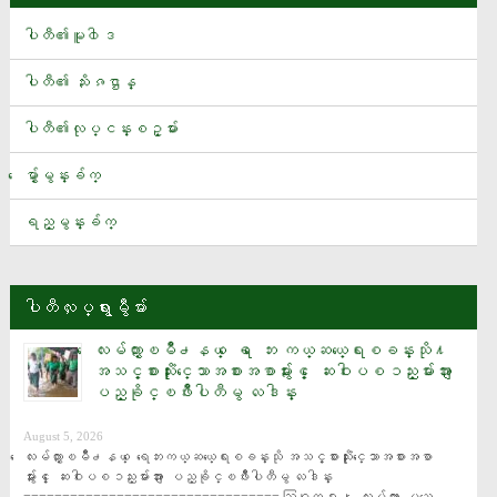
UFC 331 ၿပိဳင္ ပြဲ မွာ ထိပ္ဆုံးေခါင္ ပြဲ ႀကီးအျဖစ္ ထိုး ရ ေတာ့ မယ့္ လက္ရွိ
ပါတီ၏မူ၀ါဒ
ခ်န္ပီယံ ‌Joshua Van
ယြမ္ ၂၀၀၀ တန္ က်န္းမာေရး လက္ စြပ္ Casio မိတ္ဆက္
ပါတီ၏ သႏိၷဌာန္
ႏိုင္ငံေတာ္သမၼတ ထိုင္းႏိုင္ငံသို႔ ေရာက္ရွိ
ပါတီ၏လုပ္ငန္းစဥ္မ်ား
ေလ့က်င့္ေရး ဝတ္စုံ အ တြ က္ ေပါင္ သန္း ၂၀ တန္ စ ပြ န္ဆာ စာခ်ဳပ္ကို မ
န္ယူ ခ်ဳပ္ဆို
ေမွ်ာ္မွန္းခ်က္
ျမန္မာ့လက္ေ႐ြးစင္ အမ်ိဳးသားအသင္းႏွင့္ အမ်ိဳးသမီးအသင္းတို႔ ကြင္း သြင္း ျခ
ရည္မွန္းခ်က္
င္းခတ္ကစားနည္း၌ ေငြ တံဆိပ္ဆုမ်ားအသီးသီး ဆြတ္ခူး
ေလးမ်က္ႏွာၿမိဳ႕နယ္ ေရ ေဘး ကယ္ဆယ္ေရးစခန္းသို႔ အသင့္စားသုံးႏိုင္ေသာအစား
အစာမ်ားႏွင့္ ေဆးဝါးပစၥည္းမ်ားအား ျပည္ခိုင္ၿဖိဳးပါတီမွ လႉဒါန္း
ပါတီလႈပ္ရွားမွဳမ်ား
ေရႀကီးနစ္ျမဳပ္မႈဒဏ္ခံရသည့္ ေက်း႐ြာမ်ားရွိ ျပည္သူမ်ားအား ျပည္ခိုင္ၿဖိဳး
ေလးမ်က္ႏွာၿမိဳ႕နယ္ ေရ ေဘး ကယ္ဆယ္ေရးစခန္းသို႔
ပါတီက ကူညီေထာက္ပံ့
အသင့္စားသုံးႏိုင္ေသာအစားအစာမ်ားႏွင့္ ေဆးဝါးပစၥည္းမ်ားအား ျ
ဒီယိုမန္ဒီကို ရီးယဲလ္မက္ဒရစ္အသင္း ေခၚယူ
ပည္ခိုင္ၿဖိဳးပါတီမွ လႉဒါန္း
August 5, 2026
ေလးမ်က္ႏွာၿမိဳ႕နယ္ ေရေဘးကယ္ဆယ္ေရးစခန္းသို အသင့္စားသုံးႏိုင္ေသာအစားအစာ
မ်ားႏွင့္ ေဆးဝါးပစၥည္းမ်ားအား ျပည္ခိုင္ၿဖိဳးပါတီမွ လႉဒါန္း 