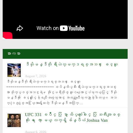
အားကစား
ဒီယိုမန္ဒီကို ရီးယဲလ္မက္ဒရစ္အသင္း ေခၚယူ
August 7, 2026
ဒီယိုမန္ဒီကို ရီးယဲလ္မက္ဒရစ္အသင္း ေခၚယူ 
======================= စပိန္ထိပ္သီး ရီးယဲလ္မက္ဒရစ္အသင္း
ဟာ လိုက္ပ္ဇစ္အသင္းရဲ႕ အိုင္ဗရီကိုစ္ လူငယ္ေတာင္ပံၾကယ္ပြင့္ ဒီယို
မန္ဒီကို ေခၚယူႏိုင္ခဲ့ၿပီျဖစ္ေၾကာင္း အတည္ျပဳေၾကညာခဲ့ပါတယ္။ အသ
က္ (၁၉)ႏွစ္အ႐ြယ္သာရွိေသးတဲ့ ဒီယိုမန္ဒီအတြက္ …
UFC 331 ၿပိဳင္ ပြဲ မွာ ထိပ္ဆုံးေခါင္ ပြဲ ႀကီးအျဖစ္
ထိုး ရ ေတာ့ မယ့္ လက္ရွိ ခ်န္ပီယံ ‌Joshua Van
August 6, 2026