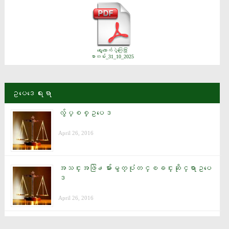
ရွေးကောက်ပွဲကြေငြာ
စာတမ်း_31_10_2025
ဥပေဒေရးရာ
လွ်ပ္စစ္ဥပေဒ
April 26, 2016
အသင္းအဖြဲ႕မ်ားမွတ္ပုံတင္ၿခင္းဆိုင္ရာဥပေ
ဒ
April 26, 2016