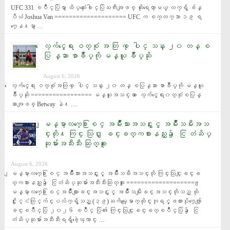
UFC 331 ၿပိဳင္ပြဲမွာ ထိပ္ဆုံးေခါင္ပြဲႀကီးအျဖစ္ ထိုးရေတာ့မယ့္ လက္ရွိ ခ်န္
ပီယံ ‌Joshua Van ==================== UFC က စက္တက္ဘာ ၁၉ ရ
က္ေန႔မွာ …
ေလ့က်င့္ေရး ဝတ္စုံ အ တြ က္ ေပါင္ သန္း ၂၀ တန္ စ
ပြ န္ဆာ စာခ်ဳပ္ကို မန္ယူ ခ်ဳပ္ဆို
August 6, 2026
ေလ့က်င့္ေရး ဝတ္စုံအတြက္ ေပါင္ သန္း ၂၀ တန္ စပြန္ဆာ စာခ်ဳပ္ကို မန္ယူ 
ခ်ဳပ္ဆို ================= မန္ယူအသင္းဟာ ေလ့က်င့္ေရး၀တ္စုံစပြန္
ဆာအျဖစ္ Betway နဲ႔ …
ျမန္မာ့လက္ေ႐ြးစင္ အမ်ိဳးသားအသင္းႏွင့္ အမ်ိဳးသမီးအသ
င္းတို႔ ကြင္း သြင္း ျခင္းခတ္ကစားနည္း၌ ေငြ တံဆိပ္
ဆုမ်ားအသီးသီး ဆြတ္ခူး
August 6, 2026
ျမန္မာ့လက္ေ႐ြးစင္ အမ်ိဳးသားအသင္းႏွင့္ အမ်ိဳးသမီးအသင္းတို ကြင္းသြင္းျခင္းခ
တ္ကစားနည္း၌ ေငြတံဆိပ္ဆုမ်ားအသီးသီးဆြတ္ခူး ==================== ျ
မန္မာ့လက္ေ႐ြးစင္အမ်ိဳးသားျခင္းအသင္းႏွင့္ အမ်ိဳးသမီးျခင္းအသင္းတိုသည္ ထို
င္းႏိုင္ငံတြင္က်င္းပလ်က္ရွိသည့္ (၃၉)ႀကိမ္ေျမာက္ထိုင္းဘုရင့္ဖလားပိုက္ေက်ာ္ျ
ခင္းၿပိဳင္ပြဲ ၂၀၂၆ ၿပိဳင္ ပြဲ၏ ကြင္းသြင္းျခင္းခတ္ၿပိဳင္ပြဲ၌ ေငြ
တံဆိပ္ဆုမ်ားအသီးသီးရရွိခဲ့ေၾကာင္း …