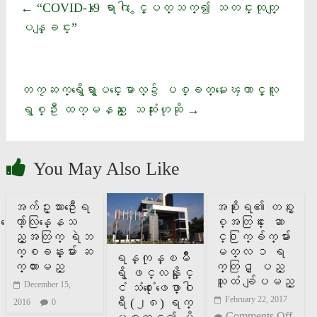
“COVID-19 ေရာဂါ ႏွင့္ပတ္သက္၍ သတင္းထုတ္ျ
←
ပန္ျခင္း”
တကၠဆက္ရွိေရွာ့ပင္းေမာလ္၌ ပစ္ခတ္မႈေၾကာင့္လူ
ရွစ္ဦး ထက္မနည္း ေသဆုံးဟုဆို
→
You May Also Like
အက်ဥ္းသားဦးေရ
အစိုးရ၏ တစ္ႏွ
ေက်ာ္လြန္ေနသ
စ္အတြင္း ေဆာ
ည့္အတြက္ ရဲဘ
င္႐ြက္ခ်က္မ်ား
က္စခန္းမ်ား ဆ
မတ္လ ၁ ရ
ရန္ကုန္ၿမိဳ
က္ထားမည္
က္တြင္ ျပည္
ရွိ ဖင္လန္ႏိုင္
သူထံ ခ်ျပမည္
December 15,
ငံ သံ႐ုံးေဖေဖာ္ဝါ
February 22, 2017
ရီ (၂၈) ရက္
2016
0
Comments Off