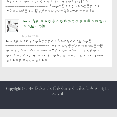
သိန္း ၅၀၀ ေက်ာ္တန္ေၾကးရွိ မက္ဆီ နဲ႔ ေရာ္နယ္ဒို ဖုန္းေတြ မိတ္ဆက္ 
======================= အီလက္ထ႐ြန္နစ္ပစၥည္းေတြကို ေ႐ႊ၊ 
အဖိုးတန္သတၱဳေတြနဲ႔ မြမ္းမံျပင္ဆင္ေပးေလ့ရွိတဲ့ Caviar ကုမၸဏီဟာ …
Tesla ရဲ႕‌ေျခနင္းမဲ့စက္ဘီးထုတ္လုပ္ၿပီးခဏမွာပ
စၥည္းျပတ္သြား
July 20, 2026
Tesla ရဲ႕‌ေျခနင္းမဲ့စက္ဘီးထုတ္လုပ္ၿပီးခဏမွာပစၥည္းျပတ္သြား 
======================== Tesla က လမ္းေလွ်ာက္ခါစ ကေလးငယ္ေတြအတြ
က္ ေျခနင္းမဲ့စက္ဘီးအေသးစားေလးတစ္မ်ိဳးကို မၾကာေသးမီကထုတ္လုပ္လိုက္ပါတ
ယ္။ ဒီစက္ဘီးဟာ တျခား ေျခနင္းမဲ့စက္ဘီးလိုပဲ ေျခနင္းလည္းမပါ၊ ေမာ္တာလ
ည္းမပါသလို ဘရိတ္လည္းမပါဘဲ …
Copyright © 2016
ပြည်ထောင်စုကြံ့ခိုင်ရေးနှင့်ဖွံ့ဖြိုးရေးပါတီ
. All rights
reserved.