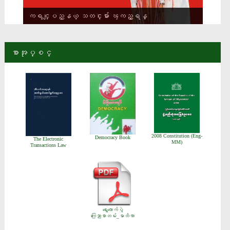
ကရင္ျပည္နယ္ သတင္းမ်ား ၾကည့္ရန္
စာအုပ္စင္
2008 Constitution (Eng-
Democracy Book
The Electronic
MM)
Transactions Law
ရွေးကောက်ပွဲ
ကြေညာစာတမ်း_မာတိကာ