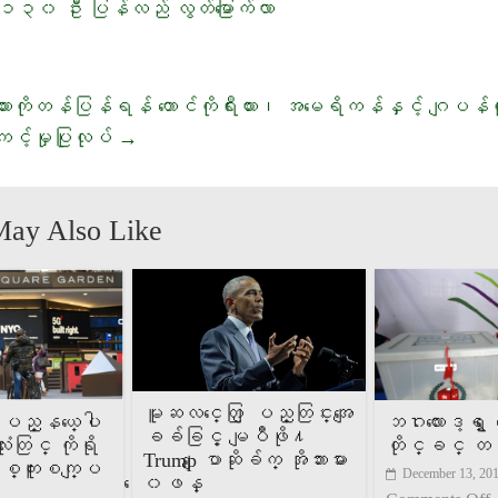
း ၁၃၀ ဦး ပြန်လည် လွတ်မြောက်လာ
ီးယားကိုတန်ပြန်ရန် တောင်ကိုရီးယား၊ အမေရိကန်နှင့် ဂျပန်တို့
ျင့်မှုပြုလုပ်
→
May Also Like
မူဆလင္ေတြ ျပည္တြင္းအေျ
ဘဂၤလားေဒ့ရ္ွ 
ျပည္နယ္ေပါ
ခခ်ခြင့္ မျပဳဖုိ႔
တိုင္ခင္ တင္
းတြင္ ကိုရို
Trump ေျပာဆုိခ်က္ အုိဘားမား
္စ္ကူးစက္ျပ
December 13, 20
ေ၀ဖန္