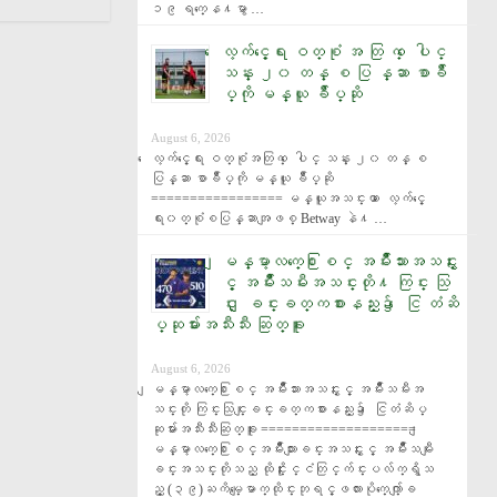
၁၉ ရက္ေန႔မွာ …
ေလ့က်င့္ေရး ဝတ္စုံ အ တြ က္ ေပါင္
သန္း ၂၀ တန္ စ ပြ န္ဆာ စာခ်ဳ
ပ္ကို မန္ယူ ခ်ဳပ္ဆို
August 6, 2026
ေလ့က်င့္ေရး ဝတ္စုံအတြက္ ေပါင္ သန္း ၂၀ တန္ စ
ပြန္ဆာ စာခ်ဳပ္ကို မန္ယူ ခ်ဳပ္ဆို 
================= မန္ယူအသင္းဟာ ေလ့က်င့္ေ
ရး၀တ္စုံစပြန္ဆာအျဖစ္ Betway နဲ႔ …
ျမန္မာ့လက္ေ႐ြးစင္ အမ်ိဳးသားအသင္းႏွ
င့္ အမ်ိဳးသမီးအသင္းတို႔ ကြင္း သြ
င္း ျခင္းခတ္ကစားနည္း၌ ေငြ တံဆိ
ပ္ဆုမ်ားအသီးသီး ဆြတ္ခူး
August 6, 2026
ျမန္မာ့လက္ေ႐ြးစင္ အမ်ိဳးသားအသင္းႏွင့္ အမ်ိဳးသမီးအ
သင္းတို ကြင္းသြင္းျခင္းခတ္ကစားနည္း၌ ေငြတံဆိပ္
ဆုမ်ားအသီးသီးဆြတ္ခူး ==================== ျ
မန္မာ့လက္ေ႐ြးစင္အမ်ိဳးသားျခင္းအသင္းႏွင့္ အမ်ိဳးသမီးျ
ခင္းအသင္းတိုသည္ ထိုင္းႏိုင္ငံတြင္က်င္းပလ်က္ရွိသ
ည့္ (၃၉)ႀကိမ္ေျမာက္ထိုင္းဘုရင့္ဖလားပိုက္ေက်ာ္ျခ