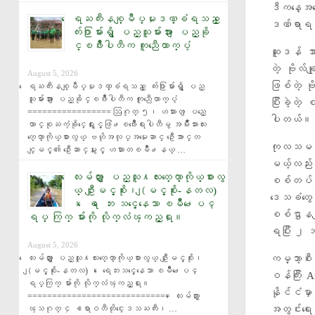
ဒီကနေ့အစ
ေရႀကီးနစ္ျမဳပ္မႈဒဏ္ခံရသည့္ ေ
ဒဏ်ရာရရှ
က်း႐ြာမ်ားရွိ ျပည္သူမ်ားအား ျပည္ခို
င္ၿဖိဳးပါတီက ကူညီေထာက္ပံ့
ဆူဒန် အာဏ
တဲ့ ဗိုလ်
August 5, 2026
ဖြစ်တဲ့ ဗ
ေရႀကီးနစ္ျမဳပ္မႈဒဏ္ခံရသည့္ ေက်း႐ြာမ်ားရွိ ျပည္
သူမ်ားအား ျပည္ခိုင္ၿဖိဳးပါတီက ကူညီေထာက္ပံ့ 
ပြီးခဲ့တဲ့
================= ဩဂုတ္ ၅၊ ဟသၤာတ ျပည္ေ
ပါတယ်။
ထာင္စုႀကံ့ခိုင္ေရးႏွင့္ဖြံ႕ၿဖိဳးေရးပါတီမွ အမ်ိဳးသားလႊ
တ္ေတာ္ကိုယ္စားလွယ္ ဗဟိုအလုပ္အမႈေဆာင္ ဦးေအာင္တ
ကုလသမဂ္
င္ျမင့္၏ ဦးေဆာင္မႈႏွင့္ ဟသၤာတၿမိဳ႕နယ္ …
မယ့်လည်း
ေလးမ်က္ႏွာ ျပည္သူ႔လႊတ္ေတာ္ကိုယ္စားလွ
စစ်တပ်ဖွဲ့
ယ္ ဦးျမင့္စိုး၊ (ျမင့္စိုး-နတလ)
ဒေသခံတွေ
၊ ေရ ေဘး သင့္ေနေသာ ၿမိဳ႕ေပၚ
စစ်ဌာနချ
ရပ္ ကြက္ မ်ားကို လိုက္လံၾကည့္ရႈ။
ရပြီး ၂ ဘက
August 5, 2026
ေလးမ်က္ႏွာ ျပည္သူ႔လႊတ္ေတာ္ကိုယ္စားလွယ္ ဦးျမင့္စိုး၊ 
ကမ္ဘာ့စီးပ
(ျမင့္စိုး-နတလ) ၊ ေရေဘးသင့္ေနေသာ ၿမိဳ႕ေပၚ 
ဝန်ကြီး A
ရပ္ကြက္ မ်ားကို လိုက္လံၾကည့္ရႈ။ 
နိုင်ငံမှ
============================= ေလးမ်က္ႏွာ 
ၾသဂုတ္ ၄ ဧရာဝတီတိုင္းေဒသႀကီး၊ …
အတွင်းရေ