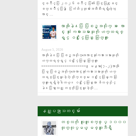
င္းၿပိဳင္ပြဲ ၂၀၂၆ ၿပိဳင္ ပြဲ၏ ကြင္းသြင္းျခင္း
ခတ္ၿပိဳင္ပြဲ၌ ေငြတံဆိပ္ဆုမ်ားအသီးသီးရရွိခဲ့ေၾ
ကာင္း …
လာအိုနဲ႔ပြဲ ပြဲစဥ္အလိုက္ အ ေကာ
င္း ဆုံး ကစားသမားဆုကို ဟက္ထရစ္
ရွင္ ဝင္းႏိုင္ထြန္း ဆြတ္ခူး
August 5, 2026
လာအိုနဲ႔ပြဲ ပြဲစဥ္အလိုက္အေကာင္းဆုံးကစားသမားဆုကို 
ဟက္ထရစ္ရွင္ ဝင္းႏိုင္ထြန္း ဆြတ္ခူး 
====================== ျမန္မာ(၇-၂)လာအို
ပြဲမွ ပြဲစဥ္အလိုက္အေကာင္းဆုံးကစားသမားဆုကို ဟက္
ထရစ္သြင္းယူခဲ့တဲ့ တိုက္စစ္မႉး ဝင္းႏိုင္ထြန္းက ဆြ
တ္ခူးရရွိခဲ့ပါတယ္။ ဝင္းႏိုင္ထြန္းဟာ ဖိလစ္ပိုင္
နဲ႔ပြဲမွာလည္း တစ္ဂိုးသြင္းယူခဲ့လို …
နည္းပညာသတင္းမ်ား
တစ္လကို လူတူစက္႐ုပ္ ၁၀၀၀
ထုတ္လုပ္မယ့္ မစ္ဆူဘီရွီ