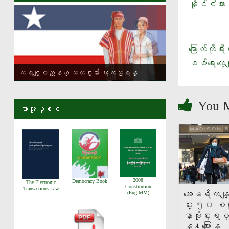
နိုင်ငံသာ
မြောက်ကိုရ
စစ်ရေးလေ့က
ကရင္ျပည္နယ္ သတင္းမ်ား ၾကည့္ရန္
You 
စာအုပ္စင္
2008
Democracy Book
The Electronic
Constitution
Transactions Law
အေမရိကန္
(Eng-MM)
င္း ၅၀ စလံု
နာဗိုင္းရပ
န္႔ပြားေန