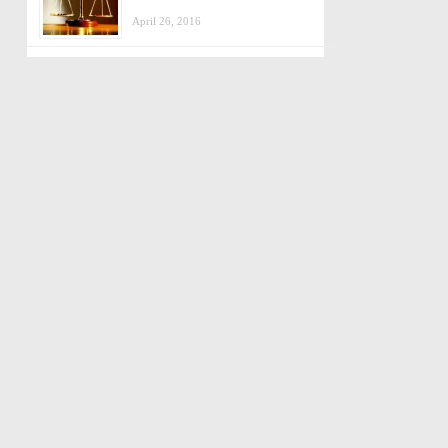
April 26, 2016