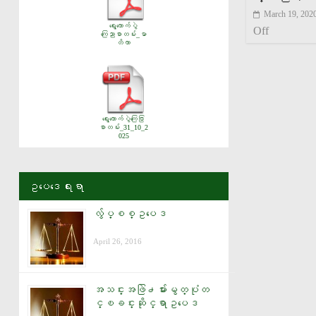
March 19, 202
ရွေးကောက်ပွဲ
Off
ကြေညာစာတမ်း_မာ
တိကာ
ရွေးကောက်ပွဲကြေငြာ
စာတမ်း_31_10_2
025
ဥပေဒေရးရာ
လွ်ပ္စစ္ဥပေဒ
April 26, 2016
အသင္းအဖြဲ႕မ်ားမွတ္ပုံတ
င္ၿခင္းဆိုင္ရာဥပေဒ