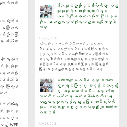
ာလောက်အထိ
ဒီကေန့ျပည္ခုိင္ၿဖိဳးပါတီဟာ ျပည္
သူလူထုရဲ႔အားကိုးအားထားျပဳရမ
ယ္႕ပါတီျဖစ္တယ္ဆိုတာ ကြၽန္မ
ကဲလည်းဖြစ်
တို႔ နားလည္လက္ခံယုံၾကည္လာၿပီျဖစ္ပါ
တယ္
ယ အကြီးအကဲ
်တို့အကြား
July 26, 2018
ာ ဖော်ပြထား
  မႏၲေလးတိုင္းေဒသႀကီး မိတီၴလာခ႐ိုင္ သာစည္ၿ
မိဳ႕နယ္ႏွင့္ ဝမ္းတြင္းၿမိဳ႕နယ္မ်ားတြင္ ဇူလိုင္ 
၂၅ ရက္က ပါတီဝင္အဆိုျပဳလႊာေပးအပ္ပြဲမ်ားက်င္း
ေညာခဲ့ပေ
ပခဲ့ရာ ပါတီသို႔ဝင္ေရာက္ျခင္းႏွင့္ပတ္သက္၍ ဝ
မ္းတြင္းၿမိဳ႕နယ္ ဘုရားျဖဴေက်းရြာအုပ္စု ရြာရွည္ေက်း
င် ပြည်သူ
ရြာမွ ေမာင္စည္သူေအာင္ႏွင့္ သာစည္ၿမိဳ႕နယ္ …
းနေရတယ်လို့
်းတော်နဲ့
မဟာေအာင္ေျမၿမိဳ႕နယ္ မဟာအေ
ရွ႕ရပ္ကြက္မွ ေမာင္စုိင္းထက္ေက်ာ္ႏွ
ေ ကြားရနေ
င့္ ခ်မ္းေအးသာစံၿမိဳ႕နယ္ ကံေကာ
ာပါတယ်။
က္ႀကီးရပ္ကြက္မွ မယြန္းမီမီေဇာ္တုိ႔မွ ျ
ပည္ေထာင္စုၾကံ့ခုိင္ေရးႏွင့္ဖြံ႕ၿဖိဳးေရးပါတီ
င်ငံခြားရေး
သုိ႔ ဝင္ေရာက္ျခင္းႏွင့္ပတ္သက္၍ ​ေျပာျကားသြား​ေသာ
လည်း ဆူဒန်
စကားသံမ်ား
။ ကုလသမဂ္ဂ
July 26, 2018
ီအစဉ် WFP