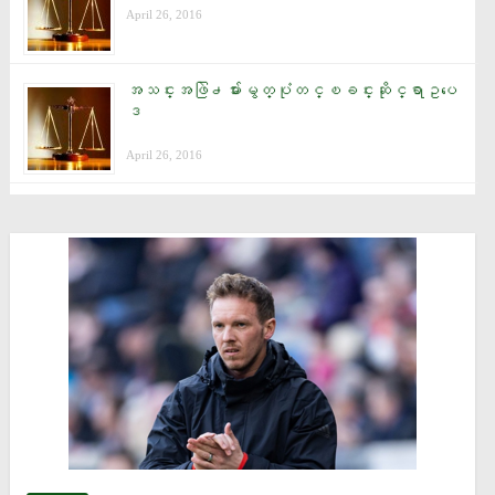
April 26, 2016
အသင္းအဖြဲ႕မ်ားမွတ္ပုံတင္ၿခင္းဆိုင္ရာဥပေ
ဒ
April 26, 2016