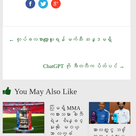
လုပ်ခလစာလျှော့ယူရန် မက်ဆီ ဆန္ဒမရှိ
←
ChatGPT ကို အီတလီက ပိတ်ပင်
→
You May Also Like
ပြဲမရွိ MMA
ကစားသမား ခါဘီ
ရဲ႕ စိန္ေခၚ
မႈကုိ ေမဝယ္
ဆာလက္ႏွင့္ ဘ႐ို
သာ လက္ခံ