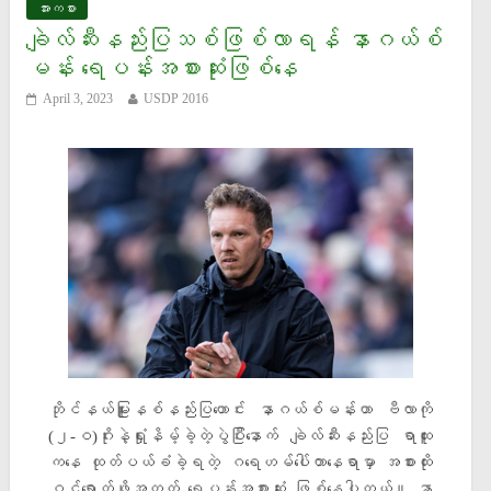
အားကစား
ချဲလ်ဆီးနည်းပြသစ်ဖြစ်လာရန် နာဂယ်စ်
မန်း ရေပန်းအစားဆုံးဖြစ်နေ
April 3, 2023
USDP 2016
ဘိုင်နယ်မြူးနစ်နည်းပြဟောင်း နာဂယ်စ်မန်းဟာ ဗီလာကို
(၂-ဝ)ဂိုးနဲ့ရှုံးနိမ့်ခဲ့တဲ့ပွဲပြီးနောက် ချဲလ်ဆီးနည်းပြ ရာထူး
ကနေ ထုတ်ပယ်ခံခဲ့ရတဲ့ ဂရေဟမ်ပေါ်တာနေရာမှာ အစားထိုး
ဝင်ရောက်ဖို့အတွက် ရေပန်းအစားဆုံး ဖြစ်နေပါတယ်။ နာ