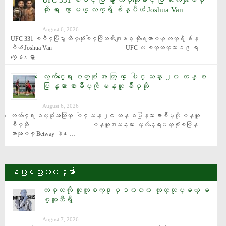
UFC 331 ၿပိဳင္ ပြဲ မွာ ထိပ္ဆုံးေခါင္ ပြဲ ႀကီးအျဖစ္
ထိုး ရ ေတာ့ မယ့္ လက္ရွိ ခ်န္ပီယံ ‌Joshua Van
August 6, 2026
UFC 331 ၿပိဳင္ပြဲမွာ ထိပ္ဆုံးေခါင္ပြဲႀကီးအျဖစ္ ထိုးရေတာ့မယ့္ လက္ရွိ ခ်န္
ပီယံ ‌Joshua Van ==================== UFC က စက္တက္ဘာ ၁၉ ရ
က္ေန႔မွာ …
ေလ့က်င့္ေရး ဝတ္စုံ အ တြ က္ ေပါင္ သန္း ၂၀ တန္ စ
ပြ န္ဆာ စာခ်ဳပ္ကို မန္ယူ ခ်ဳပ္ဆို
August 6, 2026
ေလ့က်င့္ေရး ဝတ္စုံအတြက္ ေပါင္ သန္း ၂၀ တန္ စပြန္ဆာ စာခ်ဳပ္ကို မန္ယူ 
ခ်ဳပ္ဆို ================= မန္ယူအသင္းဟာ ေလ့က်င့္ေရး၀တ္စုံစပြန္
ဆာအျဖစ္ Betway နဲ႔ …
နည္းပညာသတင္းမ်ား
တစ္လကို လူတူစက္႐ုပ္ ၁၀၀၀ ထုတ္လုပ္မယ့္ မ
စ္ဆူဘီရွီ
August 7, 2026