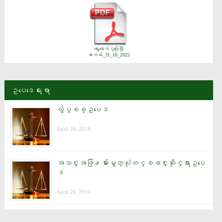
ရွေးကောက်ပွဲကြေငြာ
စာတမ်း_31_10_2025
ဥပေဒေရးရာ
လွ်ပ္စစ္ဥပေဒ
April 26, 2016
အသင္းအဖြဲ႕မ်ားမွတ္ပုံတင္ၿခင္းဆိုင္ရာဥပေ
ဒ
April 26, 2016