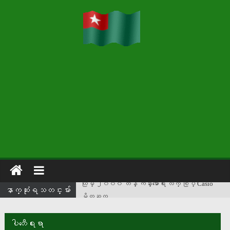
ေနာက္ဆံုးရသတင္းမ်ား
ႏိုင္ငံေတာ္သမၼတ ထိုင္းႏိုင္ငံသို႔ ေရာက္ရွိ
ေလ့က်င့္ေရး ဝတ္စုံ အ တြ က္ ေပါင္ သန္း ၂၀ တန္
စ ပြ န္ဆာ စာခ်ဳပ္ကို မန္ယူ ခ်ဳပ္ဆို
ပါတီေရးရာ