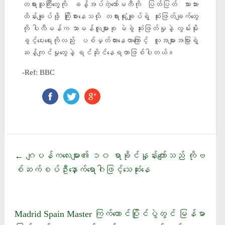
တရားသူကြီးတွေကို ခန့်အပ်တဲ့ကော်မတီကို ပြတ်ပြတ် သားသား
ထိန်းချုပ်ဖို့ ကြိုးစားနေသလို တရားရုံးချုပ်ရဲ့ ဆုံးဖြတ်ချက်တွေ
ကို ပါလီမန်က သာမန်လူများစု မဲခွဲ ဆုံးဖြတ်မှုနဲ့ လွမ်းမိုး
ခွင့်ပေးရေးကိုလည်း ပစ်မှတ်ထားနေတာကြောင့် လူအများအပြားရဲ့
ဆန့်ကျင်မှုတွေနဲ့ ရင်ဆိုင်နေရတာဖြစ်ပါတယ်။
-Ref: BBC
ဂျပန်ကလေးများ၏ ၁၀ ရာခိုင်နှုန်းကျော်သည် ကိုဗ
←
စ်ဆက်စပ်ဦးနှောက်ရောဂါဖြင့်သေဆုံးနေ
Madrid Spain Master ကြက်တောင်ပြိုင်ပွဲတွင် မြန်မာ