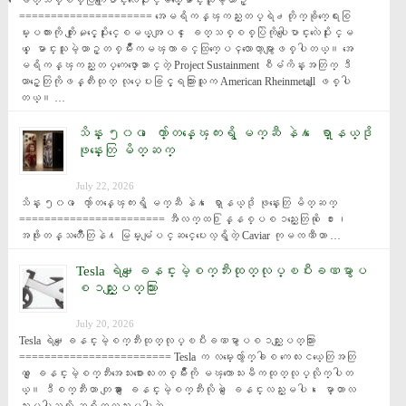
ေခတ္သစ္စစ္ပြဲကိုေျပာင္းလဲေပးႏိုင္မယ့္ေမာင္းသူမဲ့ယာဥ္ 
===================== အေမရိကန္ၾကည္းတပ္ရဲ႕တိုက္ခိုက္ေရးစြ
မ္းပကားကို တိုးျမႇင့္ေပးႏိုင္ေစမယ့္အျပင္ ေခတ္သစ္စစ္ပြဲကိုပါေျပာင္းလဲေပးႏိုင္မ
ယ့္ ေမာင္းသူမဲ့ယာဥ္တစ္မ်ိဳးကမၾကာခင္ထြက္ေပၚလာေတာ့မွာျဖစ္ပါတယ္။ အေ
မရိကန္ၾကည္းတပ္ကေဖာ္ေဆာင္တဲ့ Project Sustainment စီမံကိန္းအတြက္ ဒီ
ယာဥ္ေတြကိုဖန္တီးထုတ္ လုပ္ေပးခြင့္ရသြားသူက American Rheinmetall ျဖစ္ပါ
တယ္။ …
သိန္း ၅၀၀ ေက်ာ္တန္ေၾကးရွိ မက္ဆီ နဲ႔ ေရာ္နယ္ဒို
ဖုန္းေတြ မိတ္ဆက္
July 22, 2026
သိန္း ၅၀၀ ေက်ာ္တန္ေၾကးရွိ မက္ဆီ နဲ႔ ေရာ္နယ္ဒို ဖုန္းေတြ မိတ္ဆက္ 
======================= အီလက္ထ႐ြန္နစ္ပစၥည္းေတြကို ေ႐ႊ၊ 
အဖိုးတန္သတၱဳေတြနဲ႔ မြမ္းမံျပင္ဆင္ေပးေလ့ရွိတဲ့ Caviar ကုမၸဏီဟာ …
Tesla ရဲ႕‌ေျခနင္းမဲ့စက္ဘီးထုတ္လုပ္ၿပီးခဏမွာပ
စၥည္းျပတ္သြား
July 20, 2026
Tesla ရဲ႕‌ေျခနင္းမဲ့စက္ဘီးထုတ္လုပ္ၿပီးခဏမွာပစၥည္းျပတ္သြား 
======================== Tesla က လမ္းေလွ်ာက္ခါစ ကေလးငယ္ေတြအတြ
က္ ေျခနင္းမဲ့စက္ဘီးအေသးစားေလးတစ္မ်ိဳးကို မၾကာေသးမီကထုတ္လုပ္လိုက္ပါတ
ယ္။ ဒီစက္ဘီးဟာ တျခား ေျခနင္းမဲ့စက္ဘီးလိုပဲ ေျခနင္းလည္းမပါ၊ ေမာ္တာလ