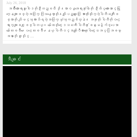
July 26, 2018
  အမ်ဳိးသားေရးမူဝါဒကိုဦးတည္ၿပီး ဒို႔တာဝန္အေရးသံုးပါးကို ဦးထိပ္ထားေဆာင္ရြ
က္ေနတာျဖစ္တဲ့အတြက္ ကြၽန္ေတာ္တို႔လိုျပည္သူေတြ အားကိုးထိုက္တဲ့ပါတီႀကီးျဖ
စ္တာကို သိျမင္ၾကားသိရတဲ့အတြက္ ယံုၾကည္စိတ္နဲ႔ အခုလို ပါတီကိုဝင္ေ
ရာက္လာျခင္းျဖစ္ပါတယ္​။ မႏၲေလးတိုင္းေဒသႀကီး ပါတီ႐ံုးခန္းမ၌က်င္းပေသာ 
မႏၲေလးၿမိဳ႕ေပၚေလးၿမိဳ႕နယ္ ပါတီဝင္အဆုိျပဳလႊာစုေပါင္းေပးအပ္ပြဲအခမ္း
အနားကုိ ဇူလိုင္ …
သီချင်း