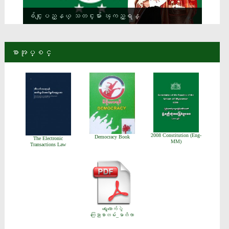
ခ်င္းျပည္နယ္ သတင္းမ်ား ၾကည့္ရန္
စာအုပ္စင္
2008 Constitution (Eng-
Democracy Book
The Electronic
MM)
Transactions Law
ရွေးကောက်ပွဲ
ကြေညာစာတမ်း_မာတိကာ