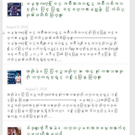
ျမန္မာ့လက္ေ႐ြးစင္ အမ်ိဳးသားအသင္းႏွင့္ အမ်ိဳးသမီးအသ
င္းတို႔ ကြင္း သြင္း ျခင္းခတ္ကစားနည္း၌ ေငြ တံဆိပ္
ဆုမ်ားအသီးသီး ဆြတ္ခူး
August 6, 2026
ျမန္မာ့လက္ေ႐ြးစင္ အမ်ိဳးသားအသင္းႏွင့္ အမ်ိဳးသမီးအသင္းတို ကြင္းသြင္းျခင္းခ
တ္ကစားနည္း၌ ေငြတံဆိပ္ဆုမ်ားအသီးသီးဆြတ္ခူး ==================== ျ
မန္မာ့လက္ေ႐ြးစင္အမ်ိဳးသားျခင္းအသင္းႏွင့္ အမ်ိဳးသမီးျခင္းအသင္းတိုသည္ ထို
င္းႏိုင္ငံတြင္က်င္းပလ်က္ရွိသည့္ (၃၉)ႀကိမ္ေျမာက္ထိုင္းဘုရင့္ဖလားပိုက္ေက်ာ္ျ
ခင္းၿပိဳင္ပြဲ ၂၀၂၆ ၿပိဳင္ ပြဲ၏ ကြင္းသြင္းျခင္းခတ္ၿပိဳင္ပြဲ၌ ေငြ
တံဆိပ္ဆုမ်ားအသီးသီးရရွိခဲ့ေၾကာင္း …
လာအိုနဲ႔ပြဲ ပြဲစဥ္အလိုက္ အ ေကာင္း ဆုံး ကစားသမားဆု
ကို ဟက္ထရစ္ရွင္ ဝင္းႏိုင္ထြန္း ဆြတ္ခူး
August 5, 2026
လာအိုနဲ႔ပြဲ ပြဲစဥ္အလိုက္အေကာင္းဆုံးကစားသမားဆုကို ဟက္ထရစ္ရွင္ ဝင္းႏို
င္ထြန္း ဆြတ္ခူး ====================== ျမန္မာ(၇-၂)လာအိုပြဲမွ ပြဲ
စဥ္အလိုက္အေကာင္းဆုံးကစားသမားဆုကို ဟက္ထရစ္သြင္းယူခဲ့တဲ့ တိုက္စစ္မႉး 
ဝင္းႏိုင္ထြန္းက ဆြတ္ခူးရရွိခဲ့ပါတယ္။ ဝင္းႏိုင္ထြန္းဟာ ဖိလစ္ပိုင္နဲ႔ပြဲ
မွာလည္း တစ္ဂိုးသြင္းယူခဲ့လို …
ခ်စ္သူေဂ်ာ္ဂ်ီနာနဲ႔ လက္ထပ္မဂၤလာအခမ္းအနားက်င္း
ပမယ့္ စီေရာ္နယ္ဒို