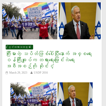
ႏိုင္ငံတကာသတင္းမ်ား
ကြီးမားတဲ့ သပိတ်ဖြစ်ပေါ်ပြီးနောက် အစ္စရေး
ဝန်ကြီးချုပ်က တရားရေးပြောင်းလဲရေး
အစီအစဉ်ကို ဆိုင်းငံ့
March 29, 2023
USDP 2016