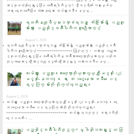
================================= ဩဂုတ္ ၅၊ ေလးမ်က္ႏွာ ျပည္ေ
ထာင္စုႀကံ့ခိုင္ေရးႏွင့္ဖြံ႕ၿဖိဳးေရးပါတီဥကၠ႒ ဦးခင္ရီ၏ လမ္းၫႊန္ခ်က္
အရ ေရေဘးႀကဳံေတြ႕ခံစားေနရေသာ ေလးမ်က္ႏွာၿမိဳ႕နယ္မွ …
ေရႀကီးနစ္ျမဳပ္မႈဒဏ္ခံရသည့္ ေက်း႐ြာမ်ားရွိ ျပည္သူ
မ်ားအား ျပည္ခိုင္ၿဖိဳးပါတီက ကူညီေထာက္ပံ့
August 5, 2026
ေရႀကီးနစ္ျမဳပ္မႈဒဏ္ခံရသည့္ ေက်း႐ြာမ်ားရွိ ျပည္သူမ်ားအား ျပည္ခိုင္ၿဖိဳး
ပါတီက ကူညီေထာက္ပံ့ ================= ဩဂုတ္ ၅၊ ဟသၤာတ ျပည္ေထာ
င္စုႀကံ့ခိုင္ေရးႏွင့္ဖြံ႕ၿဖိဳးေရးပါတီမွ အမ်ိဳးသားလႊတ္ေတာ္ကိုယ္စားလွယ္ ဗဟိုအ
လုပ္အမႈေဆာင္ ဦးေအာင္တင္ျမင့္၏ ဦးေဆာင္မႈႏွင့္ ဟသၤာတၿမိဳ႕နယ္ …
ေလးမ်က္ႏွာ ျပည္သူ႔လႊတ္ေတာ္ကိုယ္စားလွယ္ ဦးျမင့္စိုး၊ (ျ
မင့္စိုး-နတလ) ၊ ေရ ေဘး သင့္ေနေသာ ၿမိဳ႕ေပၚ
ရပ္ ကြက္ မ်ားကို လိုက္လံၾကည့္ရႈ။
August 5, 2026
ေလးမ်က္ႏွာ ျပည္သူ႔လႊတ္ေတာ္ကိုယ္စားလွယ္ ဦးျမင့္စိုး၊ (ျမင့္စိုး-နတလ) ၊ ေရေ
ဘးသင့္ေနေသာ ၿမိဳ႕ေပၚ ရပ္ကြက္ မ်ားကို လိုက္လံၾကည့္ရႈ။ 
============================= ေလးမ်က္ႏွာ ၾသဂုတ္ ၄ ဧရာဝတီတို
င္းေဒသႀကီး၊ …
ျပည္ခိုင္ၿဖိဳးပါတီဒုဥကၠ႒မွ ဝါဆိုသကၤန္းႏွင့္ လႉ ဖြ