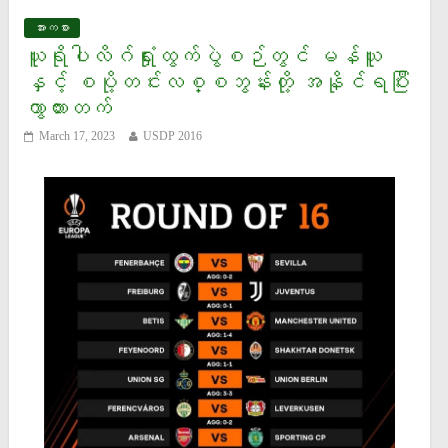
အားကစား
ယူရိုပါလိဂ်ရှုံးထွက်ပွဲစဉ်တွင် မန်ယူ
နှင့် စပို့တင်းလစ္စဘွန်းတို့ အနိုင်ရပြီး
ကွာတားတက်
March 17, 2023
USDP 2016