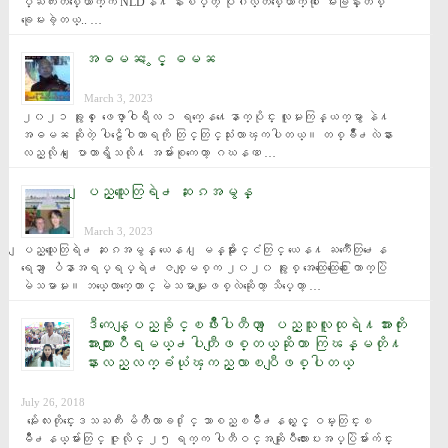
ပ္ႀကီးတစ္ေယာက္က NLDနဲ႔ နီးစပ္တဲ့ ပုဂၢိဳလ္တစ္ေယာက္ကို ေမးခြန္းတစ္
ခုေမးခဲ့တယ္.. …
အဓမၼ ႏွင့္ ဓမၼ
March 3, 2023
၂၀၂၁ ခုႏွစ္ ေဖေဖာ္ဝါရီလ ၁ ရက္ေန႔ေနာက္ပိုင္း လူမႈကြန္ယက္မွာ နဲ႔ 
အဓမၼ ဆိုတဲ့ ပါဠိေဝါဟာရကို တြင္တြင္သုံးလာၾကပါတယ္။ တစ္ခ်ိဳ႕လဲနား
လည္လို႔ ေျပာတာရွိသလို႔ အမ်ားစုကေတာ့ ဂဃနဏ …
ျပည္သူေတြရဲ႕ ဆႏၵအမွန္
March 3, 2023
ျပည္သူေတြရဲ႕ ဆႏၵအမွန္ ယေန႔ ျမန္မာႏိုင္ငံတြင္ ယေန႔ ႀကဳံေတြ႕ေန
ရေသာ ျပႆနာအရပ္ရပ္ရဲ႕ ဇစ္ျမစ္က ၂၀၂၀ ခုႏွစ္ အေထြေထြေ႐ြးေကာက္ပြဲ 
မဲသမာမႈ။ ဘယ္ေလာက္ေတာင္ မဲသမာမႈျဖစ္လဲဆိုေတာ့ သိပ္ေတာ့ …
ဒီကေန့ျပည္ခုိင္ၿဖိဳးပါတီဟာ ျပည္သူလူထုရဲ႔အားကိုး
အားထားျပဳရမယ္႕ပါတီျဖစ္တယ္ဆိုတာ ကြၽန္မတို႔
နားလည္လက္ခံယုံၾကည္လာၿပီျဖစ္ပါတယ္
July 26, 2018
  မႏၲေလးတိုင္းေဒသႀကီး မိတီၴလာခ႐ိုင္ သာစည္ၿမိဳ႕နယ္ႏွင့္ ဝမ္းတြင္းၿ
မိဳ႕နယ္မ်ားတြင္ ဇူလိုင္ ၂၅ ရက္က ပါတီဝင္အဆိုျပဳလႊာေပးအပ္ပြဲမ်ားက်င္း