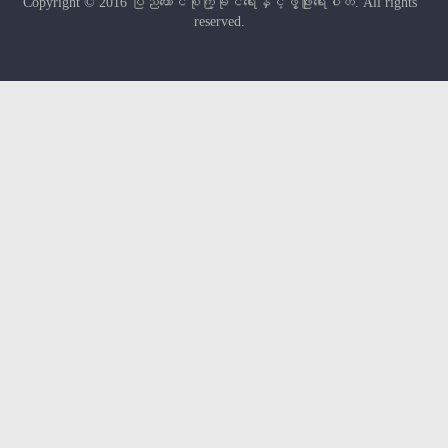
Copyright © 2016
ပြည်ထောင်စုကြံ့ခိုင်ရေးနှင့်ဖွံ့ဖြိုးရေးပါတီ
. All rights
reserved.