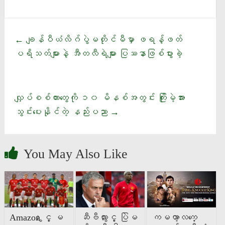
ချန်ပီယံလိဂ်ပွဲမတိုင်မီမှာ ဖရန့်ဖတ်
←
ပရိသတ်များနဲ့ အီတလီရဲများ ပြဿနာဖြစ်ပွားခဲ့
လျှပ်စစ်ကားတွေကို ၁၀ မိနစ်အတွင်း ကြိုးမဲ့အား
သွင်းပေးနိုင်တဲ့ နည်းပညာ
→
You May Also Like
Amazon ႏွင့္ မ
ဆီဗီလာႏွင့္ ပြဲမ
ကမၻာ့လက္ေ