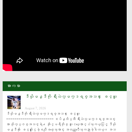
အားကစား
ဒီယိုမန္ဒီကို ရီးယဲလ္မက္ဒရစ္အသင္း ေခၚယူ
August 7, 2026
ဒီယိုမန္ဒီကို ရီးယဲလ္မက္ဒရစ္အသင္း ေခၚယူ 
======================= စပိန္ထိပ္သီး ရီးယဲလ္မက္ဒရစ္အသင္း
ဟာ လိုက္ပ္ဇစ္အသင္းရဲ႕ အိုင္ဗရီကိုစ္ လူငယ္ေတာင္ပံၾကယ္ပြင့္ ဒီယို
မန္ဒီကို ေခၚယူႏိုင္ခဲ့ၿပီျဖစ္ေၾကာင္း အတည္ျပဳေၾကညာခဲ့ပါတယ္။ အသ