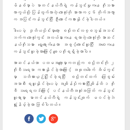
မိနစ်မှာပဲ မာတင်နယ်လီရဲ့ ကန်သွင်းမှုကနေ ဂိုးသမား
ကာကွယ်လို့ ပြန်ထွက်လာတဲ့ ဘောလုံးကို ဆာကာက ၄၆ ကိုက်အကွာ
က အပြင်းကန်သွင်းပြီး ဦးဆောင်ကစားနိုင်ခဲ့ပါတယ်။
ဒါပေမဲ့ ဒုတိယပိုင်းမှာတော့ စပိုးတင်းလစ္စဘွန်းအသင်း
ဘက်က ဘောလုံးကွင်း အလယ်နားကနေ ရလာတဲ့ ဘောလုံးကို အာဆင်
နယ်ဂိုးသမား ရှေ့ရောက်နေတာ အခွင့်ကောင်းယူပြီး အဝေးကနေ
ကန်သွင်းယူခဲ့တာကြောင့် ချေပဂိုးရရှိခဲ့တာပါ။
အာဆင်နယ်ဟာ ပထမအကျော့မှာကတည်းက စပို့တင်းကို ၂
ဂိုးစီသရေသာ ကစားနိုင်ခဲ့တာကြောင့် အခုတခေါက် အိမ်ကွင်း
မှာ သတိထားယှဉ်ပြိုင်ခဲ့ရပြီး စပို့တင်းထက် ခြေစွမ်း
အသာစီး ရယူနိုင်ခဲ့ပေမဲ့ အချိန်ပိုကစားပြီးချိန်ထိ ၁ ဂိုး
စီ သရေရလဒ်ကြောင့် ပင်နယ်တီအဆုံးအဖြတ် ကန်သွင်း
ယူရာမှာ မာတင်နယ်လီရဲ့ ကန်သွင်းချက် မဝင်ခဲ့ဘဲ
ရှုံးနိမ့်ခဲ့တာ ဖြစ်ပါတယ်။