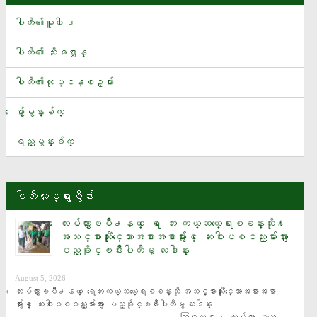
UFC 331 ၿပိဳင္ ပြဲ မွာ ထိပ္ဆုံးေခါင္ ပြဲ ႀကီးအျဖစ္ ထိုး ရ ေတာ့ မယ့္ လက္ရွိ
ပါတီ၏မူ၀ါဒ
ခ်န္ပီယံ ‌Joshua Van
ယြမ္ ၂၀၀၀ တန္ က်န္းမာေရး လက္ စြပ္ Casio မိတ္ဆက္
ပါတီ၏ သႏိၷဌာန္
ႏိုင္ငံေတာ္သမၼတ ထိုင္းႏိုင္ငံသို႔ ေရာက္ရွိ
ပါတီ၏လုပ္ငန္းစဥ္မ်ား
ေလ့က်င့္ေရး ဝတ္စုံ အ တြ က္ ေပါင္ သန္း ၂၀ တန္ စ ပြ န္ဆာ စာခ်ဳပ္ကို မ
န္ယူ ခ်ဳပ္ဆို
ေမွ်ာ္မွန္းခ်က္
ျမန္မာ့လက္ေ႐ြးစင္ အမ်ိဳးသားအသင္းႏွင့္ အမ်ိဳးသမီးအသင္းတို႔ ကြင္း သြင္း ျခ
ရည္မွန္းခ်က္
င္းခတ္ကစားနည္း၌ ေငြ တံဆိပ္ဆုမ်ားအသီးသီး ဆြတ္ခူး
ေလးမ်က္ႏွာၿမိဳ႕နယ္ ေရ ေဘး ကယ္ဆယ္ေရးစခန္းသို႔ အသင့္စားသုံးႏိုင္ေသာအစား
အစာမ်ားႏွင့္ ေဆးဝါးပစၥည္းမ်ားအား ျပည္ခိုင္ၿဖိဳးပါတီမွ လႉဒါန္း
ပါတီလႈပ္ရွားမွဳမ်ား
ေရႀကီးနစ္ျမဳပ္မႈဒဏ္ခံရသည့္ ေက်း႐ြာမ်ားရွိ ျပည္သူမ်ားအား ျပည္ခိုင္ၿဖိဳး
ေလးမ်က္ႏွာၿမိဳ႕နယ္ ေရ ေဘး ကယ္ဆယ္ေရးစခန္းသို႔
ပါတီက ကူညီေထာက္ပံ့
အသင့္စားသုံးႏိုင္ေသာအစားအစာမ်ားႏွင့္ ေဆးဝါးပစၥည္းမ်ားအား ျ
ဒီယိုမန္ဒီကို ရီးယဲလ္မက္ဒရစ္အသင္း ေခၚယူ
ပည္ခိုင္ၿဖိဳးပါတီမွ လႉဒါန္း
August 5, 2026
ေလးမ်က္ႏွာၿမိဳ႕နယ္ ေရေဘးကယ္ဆယ္ေရးစခန္းသို အသင့္စားသုံးႏိုင္ေသာအစားအစာ
မ်ားႏွင့္ ေဆးဝါးပစၥည္းမ်ားအား ျပည္ခိုင္ၿဖိဳးပါတီမွ လႉဒါန္း 