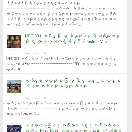
ဒီယိုမန္ဒီကို ရီးယဲလ္မက္ဒရစ္အသင္း ေခၚယူ 
======================= စပိန္ထိပ္သီး ရီးယဲလ္မက္ဒရစ္အသင္း
ဟာ လိုက္ပ္ဇစ္အသင္းရဲ႕ အိုင္ဗရီကိုစ္ လူငယ္ေတာင္ပံၾကယ္ပြင့္ ဒီယို
မန္ဒီကို ေခၚယူႏိုင္ခဲ့ၿပီျဖစ္ေၾကာင္း အတည္ျပဳေၾကညာခဲ့ပါတယ္။ အသ
က္ (၁၉)ႏွစ္အ႐ြယ္သာရွိေသးတဲ့ ဒီယိုမန္ဒီအတြက္ …
UFC 331 ၿပိဳင္ ပြဲ မွာ ထိပ္ဆုံးေခါင္ ပြဲ ႀကီးအျဖစ္
ထိုး ရ ေတာ့ မယ့္ လက္ရွိ ခ်န္ပီယံ ‌Joshua Van
August 6, 2026
UFC 331 ၿပိဳင္ပြဲမွာ ထိပ္ဆုံးေခါင္ပြဲႀကီးအျဖစ္ ထိုးရေတာ့မယ့္ လက္ရွိ ခ်န္
ပီယံ ‌Joshua Van ==================== UFC က စက္တက္ဘာ ၁၉ ရ
က္ေန႔မွာ …
ေလ့က်င့္ေရး ဝတ္စုံ အ တြ က္ ေပါင္ သန္း ၂၀ တန္ စ
ပြ န္ဆာ စာခ်ဳပ္ကို မန္ယူ ခ်ဳပ္ဆို
August 6, 2026
ေလ့က်င့္ေရး ဝတ္စုံအတြက္ ေပါင္ သန္း ၂၀ တန္ စပြန္ဆာ စာခ်ဳပ္ကို မန္ယူ 
ခ်ဳပ္ဆို ================= မန္ယူအသင္းဟာ ေလ့က်င့္ေရး၀တ္စုံစပြန္
ဆာအျဖစ္ Betway နဲ႔ …
ျမန္မာ့လက္ေ႐ြးစင္ အမ်ိဳးသားအသင္းႏွင့္ အမ်ိဳးသမီးအသ
င္းတို႔ ကြင္း သြင္း ျခင္းခတ္ကစားနည္း၌ ေငြ တံဆိပ္