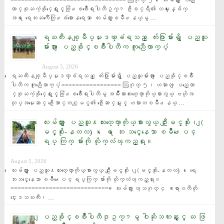
================================= ဩဂုတ္ ၅၊ ေလးမ်က္ႏွာ ျပည္ေ
ထာင္စုႀကံ့ခိုင္ေရးႏွင့္ဖြံ႕ၿဖိဳးေရးပါတီဥကၠ႒ ဦးခင္ရီ၏ လမ္းၫႊန္ခ်က္
အရ ေရေဘးႀကဳံေတြ႕ခံစားေနရေသာ ေလးမ်က္ႏွာၿမိဳ႕နယ္မွ …
ေရႀကီးနစ္ျမဳပ္မႈဒဏ္ခံရသည့္ ေက်း႐ြာမ်ားရွိ ျပည္သူ
မ်ားအား ျပည္ခိုင္ၿဖိဳးပါတီက ကူညီေထာက္ပံ့
August 5, 2026
ေရႀကီးနစ္ျမဳပ္မႈဒဏ္ခံရသည့္ ေက်း႐ြာမ်ားရွိ ျပည္သူမ်ားအား ျပည္ခိုင္ၿဖိဳး
ပါတီက ကူညီေထာက္ပံ့ ================= ဩဂုတ္ ၅၊ ဟသၤာတ ျပည္ေထာ
င္စုႀကံ့ခိုင္ေရးႏွင့္ဖြံ႕ၿဖိဳးေရးပါတီမွ အမ်ိဳးသားလႊတ္ေတာ္ကိုယ္စားလွယ္ ဗဟိုအ
လုပ္အမႈေဆာင္ ဦးေအာင္တင္ျမင့္၏ ဦးေဆာင္မႈႏွင့္ ဟသၤာတၿမိဳ႕နယ္ …
ေလးမ်က္ႏွာ ျပည္သူ႔လႊတ္ေတာ္ကိုယ္စားလွယ္ ဦးျမင့္စိုး၊ (ျ
မင့္စိုး-နတလ) ၊ ေရ ေဘး သင့္ေနေသာ ၿမိဳ႕ေပၚ
ရပ္ ကြက္ မ်ားကို လိုက္လံၾကည့္ရႈ။
August 5, 2026
ေလးမ်က္ႏွာ ျပည္သူ႔လႊတ္ေတာ္ကိုယ္စားလွယ္ ဦးျမင့္စိုး၊ (ျမင့္စိုး-နတလ) ၊ ေရေ
ဘးသင့္ေနေသာ ၿမိဳ႕ေပၚ ရပ္ကြက္ မ်ားကို လိုက္လံၾကည့္ရႈ။ 
============================= ေလးမ်က္ႏွာ ၾသဂုတ္ ၄ ဧရာဝတီတို
င္းေဒသႀကီး၊ …
ျပည္ခိုင္ၿဖိဳးပါတီဒုဥကၠ႒မွ ဝါဆိုသကၤန္းႏွင့္ လႉ ဖြ