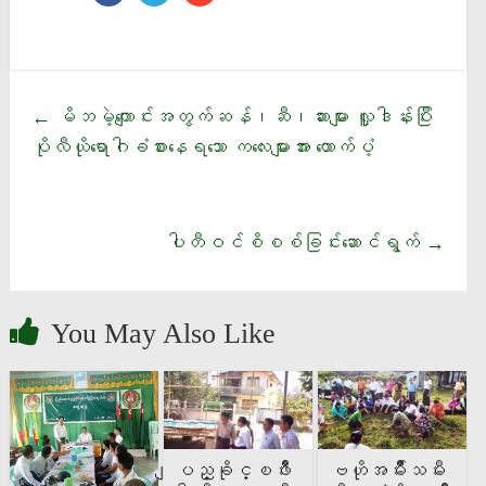
မိဘမဲ့ကျောင်းအတွက်ဆန်၊ဆီ၊ဆားများ လှူဒါန်းပြီး
←
ပိုလီယိုရောဂါခံစားနေရသော ကလေးများအား ထောက်ပံ့
ပါတီဝင်စိစစ်ခြင်းဆောင်ရွက်
→
You May Also Like
ျပည္ခိုင္ၿဖိဳး
ဗဟုိအမ်ိဳးသမီး