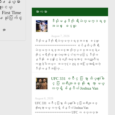
ိဳ႕နယ္မ်ား
းလူငယ္
အားကစား
First Time
တြ႕ဆုံပြဲက်င္း
ဒီယိုမန္ဒီကို ရီးယဲလ္မက္ဒရစ္
အသင္း ေခၚယူ
August 7, 2026
ဒီယိုမန္ဒီကို ရီးယဲလ္မက္ဒရစ္အသင္း ေခၚယူ 
======================= စပိန္ထိပ္သီး ရီး
ယဲလ္မက္ဒရစ္အသင္းဟာ လိုက္ပ္ဇစ္အသင္းရဲ႕ 
အိုင္ဗရီကိုစ္ လူငယ္ေတာင္ပံၾကယ္ပြင့္ ဒီယိုမ
န္ဒီကို ေခၚယူႏိုင္ခဲ့ၿပီျဖစ္ေၾကာင္း အတည္ျပဳေၾ
ကညာခဲ့ပါတယ္။ အသက္ (၁၉)ႏွစ္အ႐ြယ္သာရွိေသးတဲ့ 
ဒီယိုမန္ဒီအတြက္ …
UFC 331 ၿပိဳင္ ပြဲ မွာ ထိပ္ဆုံးေခါ
င္ ပြဲ ႀကီးအျဖစ္ ထိုး ရ ေတာ့ မယ့္
လက္ရွိ ခ်န္ပီယံ ‌Joshua Van
August 6, 2026
UFC 331 ၿပိဳင္ပြဲမွာ ထိပ္ဆုံးေခါင္ပြဲႀကီးအျဖစ္ 
ထိုးရေတာ့မယ့္ လက္ရွိ ခ်န္ပီယံ ‌Joshua Van 
==================== UFC က စက္တက္ဘာ 