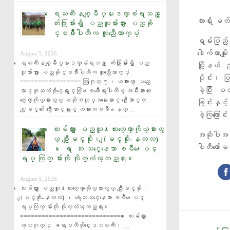
ေရႀကီးနစ္ျမဳပ္မႈဒဏ္ခံရသည့္ ေ
လားရှိး မ
က်း႐ြာမ်ားရွိ ျပည္သူမ်ားအား ျပည္ခို
င္ၿဖိဳးပါတီက ကူညီေထာက္ပံ့
ရှမ်းပြည်
ဒေါက်တာမျ
August 5, 2026
ေရႀကီးနစ္ျမဳပ္မႈဒဏ္ခံရသည့္ ေက်း႐ြာမ်ားရွိ ျပည္
မြို့နယ်
သူမ်ားအား ျပည္ခိုင္ၿဖိဳးပါတီက ကူညီေထာက္ပံ့ 
ပိုင်း၊
================= ဩဂုတ္ ၅၊ ဟသၤာတ ျပည္ေ
ခဲ့ပြီး ပ
ထာင္စုႀကံ့ခိုင္ေရးႏွင့္ဖြံ႕ၿဖိဳးေရးပါတီမွ အမ်ိဳးသားလႊ
တ္ေတာ္ကိုယ္စားလွယ္ ဗဟိုအလုပ္အမႈေဆာင္ ဦးေအာင္တ
ခြင်းနှင
င္ျမင့္၏ ဦးေဆာင္မႈႏွင့္ ဟသၤာတၿမိဳ႕နယ္ …
ခဲ့ကြကြော
ေလးမ်က္ႏွာ ျပည္သူ႔လႊတ္ေတာ္ကိုယ္စားလွ
အဆိုပါအစ
ယ္ ဦးျမင့္စိုး၊ (ျမင့္စိုး-နတလ)
ပါတီကော်
၊ ေရ ေဘး သင့္ေနေသာ ၿမိဳ႕ေပၚ
ရပ္ ကြက္ မ်ားကို လိုက္လံၾကည့္ရႈ။
August 5, 2026
ေလးမ်က္ႏွာ ျပည္သူ႔လႊတ္ေတာ္ကိုယ္စားလွယ္ ဦးျမင့္စိုး၊ 
(ျမင့္စိုး-နတလ) ၊ ေရေဘးသင့္ေနေသာ ၿမိဳ႕ေပၚ 
ရပ္ကြက္ မ်ားကို လိုက္လံၾကည့္ရႈ။ 
============================= ေလးမ်က္ႏွာ 
ၾသဂုတ္ ၄ ဧရာဝတီတိုင္းေဒသႀကီး၊ …