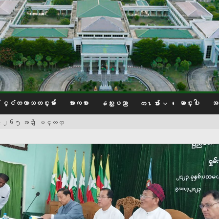
ႏိုင္ငံတကာသတင္းမ်ား
အားကစား
နည္းပညာ
ေဆာင္းပါး
အင
က႑မ်ား
၀ မွ ၂၆၅ အထိ ျမင့္တက္
ဆူဘီရွီ
န္ပီယံ ‌Joshua Van
်ဳပ္ဆို
ခတ္ကစားနည္း၌ ေငြ တံဆိပ္ဆုမ်ားအသီးသီး ဆြတ္ခူး