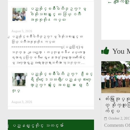
ကျောက်ဖြ
←
ျပည္ခိုင္ၿဖိဳးပါတီဒုဥကၠ႒မွ
ဝါဆိုသကၤန္းႏွင့္ လႉ ဖြယ္ ဝတၳဳ
အစုစုတို႔ ကပ္လႉ
August 5, 2026
ျပည္ခိုင္ၿဖိဳးပါတီဒုဥကၠ႒မွ ဝါဆိုသကၤန္းႏွင့္ လႉ
ဖြယ္ ဝတၳဳအစုစုတို႔ ကပ္လႉ 
========================= (ျပည္တြင္း)ၾ
You 
သဂုတ္ ၄ ေနျပည္ေတာ္ ၊တပ္ကုန္းၿမိဳ႕နယ္ အေနာ္
ရထာရပ္ကြက္ ၿမိဳ႕ေရွ႕စႏၵာ႐ုံဘုန္းေတာ္ႀကီးေက်ာင္း
မွ သက္ေတာ္ရွည္ ဆရာေတာ္ဘုရားႀကီးအား ၾသဂုတ္လ …
ျပည္ခိုင္ၿဖိဳးပါတီ ဥကၠ႒ ဦးခင္
ရီ တိုင္းေဒသႀကီး/ျပည္နယ္ လႊတ္ေ
တာ္ဥကၠ႒မ်ားႏွင့္ အစည္း အ ေဝး ျပဳ
လုပ္
ေက်းရြာအုပ္စ
August 3, 2026
တ္ စိုက္ထူ
က်င္းပ
October 2, 201
Comments Of
ျပည္နယ္ႏွင့္တိုင္း သတင္းမ်ား