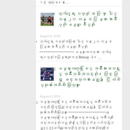
၁၉ ရက္ေန႔မွာ …
ေလ့က်င့္ေရး ဝတ္စုံ အ တြ က္ ေပါင္
သန္း ၂၀ တန္ စ ပြ န္ဆာ စာခ်ဳ
ပ္ကို မန္ယူ ခ်ဳပ္ဆို
August 6, 2026
ေလ့က်င့္ေရး ဝတ္စုံအတြက္ ေပါင္ သန္း ၂၀ တန္ စ
ပြန္ဆာ စာခ်ဳပ္ကို မန္ယူ ခ်ဳပ္ဆို 
================= မန္ယူအသင္းဟာ ေလ့က်င့္ေ
ရး၀တ္စုံစပြန္ဆာအျဖစ္ Betway နဲ႔ …
ျမန္မာ့လက္ေ႐ြးစင္ အမ်ိဳးသားအသင္းႏွ
င့္ အမ်ိဳးသမီးအသင္းတို႔ ကြင္း သြ
င္း ျခင္းခတ္ကစားနည္း၌ ေငြ တံဆိ
ပ္ဆုမ်ားအသီးသီး ဆြတ္ခူး
August 6, 2026
ျမန္မာ့လက္ေ႐ြးစင္ အမ်ိဳးသားအသင္းႏွင့္ အမ်ိဳးသမီးအ
သင္းတို ကြင္းသြင္းျခင္းခတ္ကစားနည္း၌ ေငြတံဆိပ္
ဆုမ်ားအသီးသီးဆြတ္ခူး ==================== ျ
မန္မာ့လက္ေ႐ြးစင္အမ်ိဳးသားျခင္းအသင္းႏွင့္ အမ်ိဳးသမီးျ
ခင္းအသင္းတိုသည္ ထိုင္းႏိုင္ငံတြင္က်င္းပလ်က္ရွိသ
ည့္ (၃၉)ႀကိမ္ေျမာက္ထိုင္းဘုရင့္ဖလားပိုက္ေက်ာ္ျခ