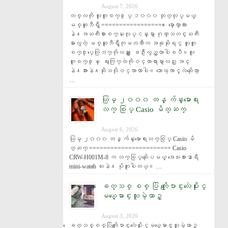
August 7, 2026
တစ္လကို လူတူစက္႐ုပ္ ၁၀၀၀ ထုတ္လုပ္မယ့္ 
မစ္ဆူဘီရွီ ================== ေမာ္ေတာ္ကား
နဲ႔အႀကီးစားစက္မႈလုပ္ငန္းမွာ ဂုဏ္သတင္းႀကီး
မားလွတဲ့ မစ္ဆူဘီရွီကုမၸဏီက အခုဆိုရင္ လူတူ
စက္႐ုပ္ေတြဘက္ကိုလည္း ေျခဦးလွည့္လာပါၿပီ။လူ
တူစက္႐ုပ္ ေဈးကြက္ထဲကိုဝင္လာရာမွာလည္း အင္
နဲ႔အားနဲ႔ဆိုသလိုဝင္လာတာပါ။ ဘာေၾကာင့္လဲဆိုေတာ့ 
…
ယြမ္ ၂၀၀၀ တန္ က်န္းမာေရး
လက္ စြပ္ Casio မိတ္ဆက္
August 6, 2026
ယြမ္ ၂၀၀၀ တန္ က်န္းမာေရးလက္စြပ္ Casio မိ
တ္ဆက္ ======================= Casio 
CRW-H001M-8 က လက္စြပ္ဆိုေပမယ့္ အေသးစားနာရီ 
mini-watch ေလးနဲ႔ ပိုတူပါတယ္။ …
ေခတ္သစ္ စစ္ ပြဲ ကိုေျပာင္းလဲေပးႏိုင္
မယ့္ေမာင္းသူမဲ့ယာဥ္
August 3, 2026
ေခတ္သစ္စစ္ပြဲကိုေျပာင္းလဲေပးႏိုင္မယ့္ေမာင္းသူမဲ့ယာဥ္ 