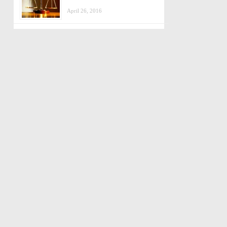
April 26, 2016