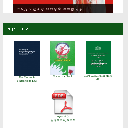
ကရင္ျပည္နယ္ သတင္းမ်ား ၾကည့္ရန္
စာအုပ္စင္
2008 Constitution (Eng-
Democracy Book
The Electronic
MM)
Transactions Law
ရွေးကောက်ပွဲ
ကြေညာစာတမ်း_မာတိကာ