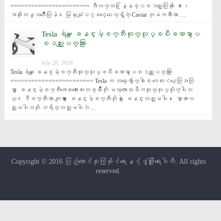
======================= အီလက္ထ႐ြန္နစ္ပစၥည္းေတြကို ေ႐ႊ၊ 
အဖိုးတန္သတၱဳေတြနဲ႔ မြမ္းမံျပင္ဆင္ေပးေလ့ရွိတဲ့ Caviar ကုမၸဏီဟာ …
Tesla ရဲ႕‌ေျခနင္းမဲ့စက္ဘီးထုတ္လုပ္ၿပီးခဏမွာပ
စၥည္းျပတ္သြား
July 20, 2026
Tesla ရဲ႕‌ေျခနင္းမဲ့စက္ဘီးထုတ္လုပ္ၿပီးခဏမွာပစၥည္းျပတ္သြား 
======================== Tesla က လမ္းေလွ်ာက္ခါစ ကေလးငယ္ေတြအတြ
က္ ေျခနင္းမဲ့စက္ဘီးအေသးစားေလးတစ္မ်ိဳးကို မၾကာေသးမီကထုတ္လုပ္လိုက္ပါတ
ယ္။ ဒီစက္ဘီးဟာ တျခား ေျခနင္းမဲ့စက္ဘီးလိုပဲ ေျခနင္းလည္းမပါ၊ ေမာ္တာလ
ည္းမပါသလို ဘရိတ္လည္းမပါဘဲ …
Copyright © 2016
ပြည်ထောင်စုကြံ့ခိုင်ရေးနှင့်ဖွံ့ဖြိုးရေးပါတီ
. All rights
reserved.