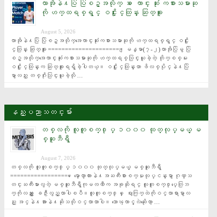
လာအိုနဲ႔ပြဲ ပြဲစဥ္အလိုက္ အ ေကာင္း ဆုံး ကစားသမားဆု
ကို ဟက္ထရစ္ရွင္ ဝင္းႏိုင္ထြန္း ဆြတ္ခူး
August 5, 2026
လာအိုနဲ႔ပြဲ ပြဲစဥ္အလိုက္အေကာင္းဆုံးကစားသမားဆုကို ဟက္ထရစ္ရွင္ ဝင္းႏို
င္ထြန္း ဆြတ္ခူး ====================== ျမန္မာ(၇-၂)လာအိုပြဲမွ ပြဲ
စဥ္အလိုက္အေကာင္းဆုံးကစားသမားဆုကို ဟက္ထရစ္သြင္းယူခဲ့တဲ့ တိုက္စစ္မႉး 
ဝင္းႏိုင္ထြန္းက ဆြတ္ခူးရရွိခဲ့ပါတယ္။ ဝင္းႏိုင္ထြန္းဟာ ဖိလစ္ပိုင္နဲ႔ပြဲ
မွာလည္း တစ္ဂိုးသြင္းယူခဲ့လို …
နည္းပညာသတင္းမ်ား
တစ္လကို လူတူစက္႐ုပ္ ၁၀၀၀ ထုတ္လုပ္မယ့္ မ
စ္ဆူဘီရွီ
August 7, 2026
တစ္လကို လူတူစက္႐ုပ္ ၁၀၀၀ ထုတ္လုပ္မယ့္ မစ္ဆူဘီရွီ 
================== ေမာ္ေတာ္ကားနဲ႔အႀကီးစားစက္မႈလုပ္ငန္းမွာ ဂုဏ္သ
တင္းႀကီးမားလွတဲ့ မစ္ဆူဘီရွီကုမၸဏီက အခုဆိုရင္ လူတူစက္႐ုပ္ေတြဘ
က္ကိုလည္း ေျခဦးလွည့္လာပါၿပီ။လူတူစက္႐ုပ္ ေဈးကြက္ထဲကိုဝင္လာရာမွာလ
ည္း အင္နဲ႔အားနဲ႔ဆိုသလိုဝင္လာတာပါ။ ဘာေၾကာင့္လဲဆိုေတာ့ …