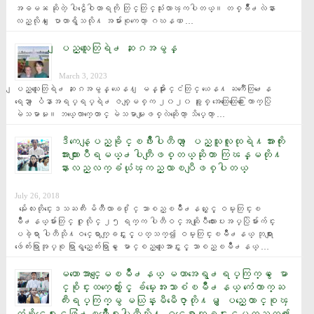
အဓမၼ ဆိုတဲ့ ပါဠိေဝါဟာရကို တြင္တြင္သုံးလာၾကပါတယ္။ တစ္ခ်ိဳ႕လဲနား
လည္လို႔ ေျပာတာရွိသလို႔ အမ်ားစုကေတာ့ ဂဃနဏ …
ျပည္သူေတြရဲ႕ ဆႏၵအမွန္
March 3, 2023
ျပည္သူေတြရဲ႕ ဆႏၵအမွန္ ယေန႔ ျမန္မာႏိုင္ငံတြင္ ယေန႔ ႀကဳံေတြ႕ေန
ရေသာ ျပႆနာအရပ္ရပ္ရဲ႕ ဇစ္ျမစ္က ၂၀၂၀ ခုႏွစ္ အေထြေထြေ႐ြးေကာက္ပြဲ 
မဲသမာမႈ။ ဘယ္ေလာက္ေတာင္ မဲသမာမႈျဖစ္လဲဆိုေတာ့ သိပ္ေတာ့ …
ဒီကေန့ျပည္ခုိင္ၿဖိဳးပါတီဟာ ျပည္သူလူထုရဲ႔အားကိုး
အားထားျပဳရမယ္႕ပါတီျဖစ္တယ္ဆိုတာ ကြၽန္မတို႔
နားလည္လက္ခံယုံၾကည္လာၿပီျဖစ္ပါတယ္
July 26, 2018
  မႏၲေလးတိုင္းေဒသႀကီး မိတီၴလာခ႐ိုင္ သာစည္ၿမိဳ႕နယ္ႏွင့္ ဝမ္းတြင္းၿ
မိဳ႕နယ္မ်ားတြင္ ဇူလိုင္ ၂၅ ရက္က ပါတီဝင္အဆိုျပဳလႊာေပးအပ္ပြဲမ်ားက်င္း
ပခဲ့ရာ ပါတီသို႔ဝင္ေရာက္ျခင္းႏွင့္ပတ္သက္၍ ဝမ္းတြင္းၿမိဳ႕နယ္ ဘုရားျ
ဖဴေက်းရြာအုပ္စု ရြာရွည္ေက်းရြာမွ ေမာင္စည္သူေအာင္ႏွင့္ သာစည္ၿမိဳ႕နယ္ …
မဟာေအာင္ေျမၿမိဳ႕နယ္ မဟာအေရွ႕ရပ္ကြက္မွ ေမာ
င္စုိင္းထက္ေက်ာ္ႏွင့္ ခ်မ္းေအးသာစံၿမိဳ႕နယ္ ကံေကာက္ႀ
ကီးရပ္ကြက္မွ မယြန္းမီမီေဇာ္တုိ႔မွ ျပည္ေထာင္စုၾ