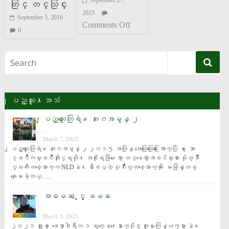
တြင္ တင္သြင္း
2023
September 5, 2016
Comments Off
0
ျပည္သူ႔အသံ
ျပည္သူေတြရဲ႕ ဆႏၵအမွန္ ၂
March 7, 2023
ျပည္သူေတြရဲ႕ ဆႏၵအမွန္ ၂ ၂၀၁၅ အလြန္ အေထြေထြေ႐ြးေကာက္ပြဲ မွ ေသာ
င္ၿပိဳကမ္းၿပိဳအႏိုင္ရလို႔ အစိုးရဖြဲ႕ေတာ့ တပ္မေတာ္အၿငိမ္းစား ဗိုလ္ခ်ဳ
ပ္ႀကီးတစ္ေယာက္က NLDနဲ႔ နီးစပ္တဲ့ ပုဂၢိဳလ္တစ္ေယာက္ကို ေမးခြန္းတစ္
ခုေမးခဲ့တယ္.. …
အဓမၼ ႏွင့္ ဓမၼ
March 3, 2023
၂၀၂၁ ခုႏွစ္ ေဖေဖာ္ဝါရီလ ၁ ရက္ေန႔ေနာက္ပိုင္း လူမႈကြန္ယက္မွာ နဲ႔ 