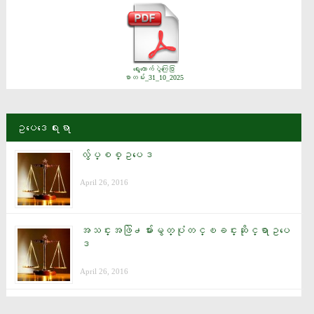
ရွေးကောက်ပွဲကြေငြာ
စာတမ်း_31_10_2025
ဥပေဒေရးရာ
လွ်ပ္စစ္ဥပေဒ
April 26, 2016
အသင္းအဖြဲ႕မ်ားမွတ္ပုံတင္ၿခင္းဆိုင္ရာဥပေ
ဒ
April 26, 2016