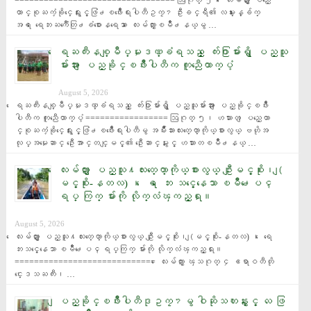
================================= ဩဂုတ္ ၅၊ ေလးမ်က္ႏွာ ျပည္ေ
ထာင္စုႀကံ့ခိုင္ေရးႏွင့္ဖြံ႕ၿဖိဳးေရးပါတီဥကၠ႒ ဦးခင္ရီ၏ လမ္းၫႊန္ခ်က္
အရ ေရေဘးႀကဳံေတြ႕ခံစားေနရေသာ ေလးမ်က္ႏွာၿမိဳ႕နယ္မွ …
ေရႀကီးနစ္ျမဳပ္မႈဒဏ္ခံရသည့္ ေက်း႐ြာမ်ားရွိ ျပည္သူ
မ်ားအား ျပည္ခိုင္ၿဖိဳးပါတီက ကူညီေထာက္ပံ့
August 5, 2026
ေရႀကီးနစ္ျမဳပ္မႈဒဏ္ခံရသည့္ ေက်း႐ြာမ်ားရွိ ျပည္သူမ်ားအား ျပည္ခိုင္ၿဖိဳး
ပါတီက ကူညီေထာက္ပံ့ ================= ဩဂုတ္ ၅၊ ဟသၤာတ ျပည္ေထာ
င္စုႀကံ့ခိုင္ေရးႏွင့္ဖြံ႕ၿဖိဳးေရးပါတီမွ အမ်ိဳးသားလႊတ္ေတာ္ကိုယ္စားလွယ္ ဗဟိုအ
လုပ္အမႈေဆာင္ ဦးေအာင္တင္ျမင့္၏ ဦးေဆာင္မႈႏွင့္ ဟသၤာတၿမိဳ႕နယ္ …
ေလးမ်က္ႏွာ ျပည္သူ႔လႊတ္ေတာ္ကိုယ္စားလွယ္ ဦးျမင့္စိုး၊ (ျ
မင့္စိုး-နတလ) ၊ ေရ ေဘး သင့္ေနေသာ ၿမိဳ႕ေပၚ
ရပ္ ကြက္ မ်ားကို လိုက္လံၾကည့္ရႈ။
August 5, 2026
ေလးမ်က္ႏွာ ျပည္သူ႔လႊတ္ေတာ္ကိုယ္စားလွယ္ ဦးျမင့္စိုး၊ (ျမင့္စိုး-နတလ) ၊ ေရေ
ဘးသင့္ေနေသာ ၿမိဳ႕ေပၚ ရပ္ကြက္ မ်ားကို လိုက္လံၾကည့္ရႈ။ 
============================= ေလးမ်က္ႏွာ ၾသဂုတ္ ၄ ဧရာဝတီတို
င္းေဒသႀကီး၊ …
ျပည္ခိုင္ၿဖိဳးပါတီဒုဥကၠ႒မွ ဝါဆိုသကၤန္းႏွင့္ လႉ ဖြ