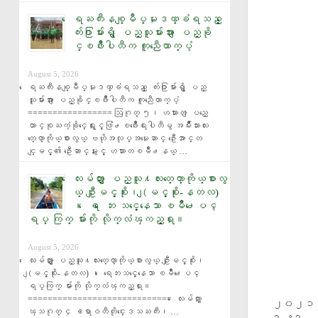
ေရႀကီးနစ္ျမဳပ္မႈဒဏ္ခံရသည့္ ေ
က်း႐ြာမ်ားရွိ ျပည္သူမ်ားအား ျပည္ခို
င္ၿဖိဳးပါတီက ကူညီေထာက္ပံ့
August 5, 2026
ေရႀကီးနစ္ျမဳပ္မႈဒဏ္ခံရသည့္ ေက်း႐ြာမ်ားရွိ ျပည္
သူမ်ားအား ျပည္ခိုင္ၿဖိဳးပါတီက ကူညီေထာက္ပံ့ 
================= ဩဂုတ္ ၅၊ ဟသၤာတ ျပည္ေ
ထာင္စုႀကံ့ခိုင္ေရးႏွင့္ဖြံ႕ၿဖိဳးေရးပါတီမွ အမ်ိဳးသားလႊ
တ္ေတာ္ကိုယ္စားလွယ္ ဗဟိုအလုပ္အမႈေဆာင္ ဦးေအာင္တ
င္ျမင့္၏ ဦးေဆာင္မႈႏွင့္ ဟသၤာတၿမိဳ႕နယ္ …
ေလးမ်က္ႏွာ ျပည္သူ႔လႊတ္ေတာ္ကိုယ္စားလွ
ယ္ ဦးျမင့္စိုး၊ (ျမင့္စိုး-နတလ)
၊ ေရ ေဘး သင့္ေနေသာ ၿမိဳ႕ေပၚ
ရပ္ ကြက္ မ်ားကို လိုက္လံၾကည့္ရႈ။
August 5, 2026
ေလးမ်က္ႏွာ ျပည္သူ႔လႊတ္ေတာ္ကိုယ္စားလွယ္ ဦးျမင့္စိုး၊ 
(ျမင့္စိုး-နတလ) ၊ ေရေဘးသင့္ေနေသာ ၿမိဳ႕ေပၚ 
ရပ္ကြက္ မ်ားကို လိုက္လံၾကည့္ရႈ။ 
============================= ေလးမ်က္ႏွာ 
၂၀၂၁ ခုႏ
ၾသဂုတ္ ၄ ဧရာဝတီတိုင္းေဒသႀကီး၊ …