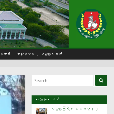
္တာဗ်ဴး
စာအုပ္စင္
ျပည္သူ႔အသံ
ျပည္သူ႔အသံ
ျပည္သူေတြရဲ႕ ဆႏၵအမွန္ ၂