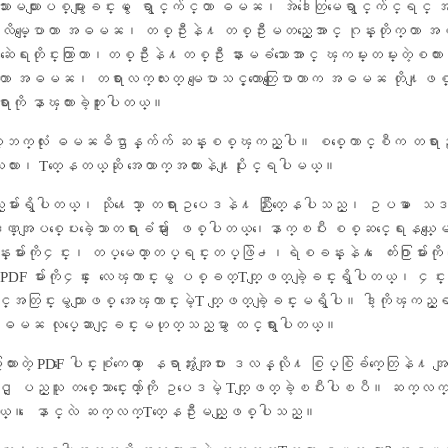
ားမယားျပစ္မွားျခင္းမွ ေရွာင္က်င္တာ ဓမၼ၊ အဲဒါေတြမေရွာင္က်င္ရ
လိမ္ေျပာတာ အဓမၼ၊ တစ္ဦးနဲ႔ တစ္ဦးမတည့္ေအာင္ ဂုန္းတိုက္တ
ဆဲေရးတိုင္းထြာတာ၊တစ္ဦးနဲ႔တစ္ဦး နားမခံသာေအာင္ ၾကမ္းတမ္းတဲ့စကားနဲ
ဆိုတာ အဓမၼ၊ တရားလက္လႊတ္ မေျပာသင့္တာေတြေျပာတာက အဓမၼ တို႔ျဖ
တရားကို နာၾကားခဲ့ဘူးပါတယ္။
 ႏွစ္ဘက္လုံး ဓမၼဓိဌာန္က်က် ဆန္းစစ္ၾကည့္ပါ။ စစ္ေကာင္စီက တရား
လား၊ Tတ္ေနတယ္ဆို အေထာက္အထားနဲ႔ျပႏိုင္ရပါမယ္။
္မ်ားရွိပါတယ္၊ သို႔ေသာ္ တရားဥပေဒနဲ႔ ညီၫြတ္ေနပါသည္၊ ဥပမာ ေသ
ဏ္အျပစ္ေပးခဲ့ေသာတရားခံမ်ား ျဖစ္ပါတယ္၊ေနာက္ၿပီး စစ္ဆင္ေရးနယ္ေျ
မ်ားကို၄င္း၊ တပ္မေတာ္တပ္ရင္းတပ္ဖြဲ႕၊ရဲစခန္းနဲ႔ ေက်း႐ြာမ်ားကို လ
့ PDF မ်ားကို၄င္း ေလေၾကာင္းမွ ပစ္ခတ္Tတ္ျဖတ္ခဲ့ျခင္းရွိပါတယ္၊ ၄င
္အတြင္းမွသာျဖစ္ အေၾကာင္းမဲ့T တ္ျဖတ္ခဲ့ျခင္းမရွိပါ။ ဒါ့ကိုၾကည္
မၼ လုပ္ေဆာင္ျခင္းမဟုတ္သည္မွာ ထင္ရွားပါတယ္။
ထားတဲ့ PDF ေပါင္းစုံကေတာ့ ေနရာအႏွံအျပား ဒလန္လို႔ စြပ္စြဲခ်က္ေတြနဲ႔ အ
္ ျပည္သူ တစ္ေသာင္းေက်ာ္ကို ဥပေဒမဲ့ Tတ္ျဖတ္ခဲ့ၿပီးပါၿပီ။ ဆက္လက္
္။ ေနာင္လဲ ဆက္လက္Tတ္ေနဦးမည္ျဖစ္ပါသည္။