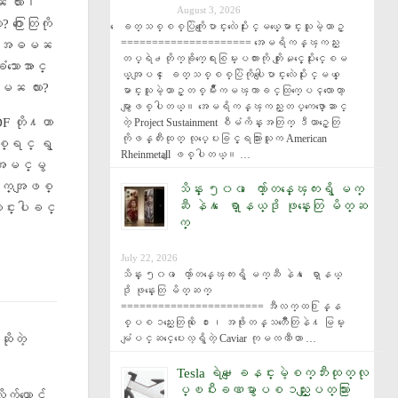
ၼ လား၊
August 3, 2026
 ႐ြာေတြကို
ေခတ္သစ္စစ္ပြဲကိုေျပာင္းလဲေပးႏိုင္မယ့္ေမာင္းသူမဲ့ယာဥ္ 
===================== အေမရိကန္ၾကည္း
လား? အဓမၼ
တပ္ရဲ႕တိုက္ခိုက္ေရးစြမ္းပကားကို တိုးျမႇင့္ေပးႏိုင္ေစမ
ံသာေအာင္
ယ့္အျပင္ ေခတ္သစ္စစ္ပြဲကိုပါေျပာင္းလဲေပးႏိုင္မယ့္ ေ
အဓမၼ လား?
မာင္းသူမဲ့ယာဥ္တစ္မ်ိဳးကမၾကာခင္ထြက္ေပၚလာေတာ့
မွာျဖစ္ပါတယ္။ အေမရိကန္ၾကည္းတပ္ကေဖာ္ေဆာင္
F တို႔ဟာ
တဲ့ Project Sustainment စီမံကိန္းအတြက္ ဒီယာဥ္ေတြ
ကိုဖန္တီးထုတ္ လုပ္ေပးခြင့္ရသြားသူက American 
စ္ရင္ ရွ
Rheinmetall ျဖစ္ပါတယ္။ …
 အျမင္မွ
ုက္အျဖစ္
သိန္း ၅၀၀ ေက်ာ္တန္ေၾကးရွိ မက္
ဆီ နဲ႔ ေရာ္နယ္ဒို ဖုန္းေတြ မိတ္ဆ
ာင္းပါခင္
က္
July 22, 2026
သိန္း ၅၀၀ ေက်ာ္တန္ေၾကးရွိ မက္ဆီ နဲ႔ ေရာ္နယ္
ဒို ဖုန္းေတြ မိတ္ဆက္ 
======================= အီလက္ထ႐ြန္န
စ္ပစၥည္းေတြကို ေ႐ႊ၊ အဖိုးတန္သတၱဳေတြနဲ႔ မြမ္း
ိုတဲ့
မံျပင္ဆင္ေပးေလ့ရွိတဲ့ Caviar ကုမၸဏီဟာ …
Tesla ရဲ႕‌ေျခနင္းမဲ့စက္ဘီးထုတ္လု
ပ္ၿပီးခဏမွာပစၥည္းျပတ္သြား
ိုက်ယောင်