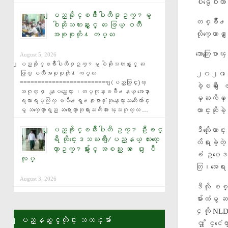
ပါဠိေဝါဟ
ျပည္ခိုင္ၿဖိဳးပါတီဒုဥကၠ႒မွ
တစ္ခ်ိဳ႕
ဝါဆိုသကၤန္းႏွင့္ လႉ ဖြယ္ ဝတၳဳ
လိုက္ေယာ
အစုစုတို႔ ကပ္လႉ
ဘာေတြေျပ
August 5, 2026
ျပည္ခိုင္ၿဖိဳးပါတီဒုဥကၠ႒မွ ဝါဆိုသကၤန္းႏွင့္ လႉ
၂၀၂၀ ေ႐ြး
ဖြယ္ ဝတၳဳအစုစုတို႔ ကပ္လႉ 
========================= (ျပည္တြင္း)ၾ
ခဲ့ၿပီး 
သဂုတ္ ၄ ေနျပည္ေတာ္ ၊တပ္ကုန္းၿမိဳ႕နယ္ အေနာ္
မ္ႀကိမ္ ေ
ရထာရပ္ကြက္ ၿမိဳ႕ေရွ႕စႏၵာ႐ုံဘုန္းေတာ္ႀကီးေက်ာင္း
တာင္းဆို
မွ သက္ေတာ္ရွည္ ဆရာေတာ္ဘုရားႀကီးအား ၾသဂုတ္လ …
ျပည္ခိုင္ၿဖိဳးပါတီ ဥကၠ႒ ဦးခင္
ဒီလိုေတာင
ရီ တိုင္းေဒသႀကီး/ျပည္နယ္ လႊတ္ေ
လ်ဴရႈခဲ့
တာ္ဥကၠ႒မ်ားႏွင့္ အစည္း အ ေဝး ျပဳ
ခံ ဥပေဒအရ
လုပ္
တြ၊အေရးယ
August 3, 2026
ဒီလို စစ္
မ်ားထံမွ
၄ကို NLD 
ျပည္နယ္ႏွင့္တိုင္း သတင္းမ်ား
င့္ ႏိုင္