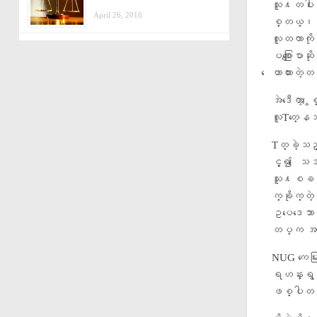
သူ႔တပါးသ
April 26, 2016
စ္တယ္၊ 
လူတကာကို 
ပစြာေျပာ
ေဟာထားတဲ့
အဲဒီေတာ့
လူTတ္ေနသ
Tတ္ခဲ့သည
င့္၍ ေသဒ
သူ႔စခန္း
က္ခိုက္တဲ
ဥပေဒေဘာင
တပ္က အဓ
NUG ကေမြး
ရဟန္းရွင
ဖစ္ပါတယ