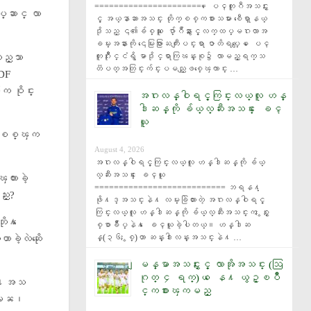
======================= ေပၚတူဂီအသင္းႏွ
္ေဆာင္ လာ
င့္ အယ္နာဆာအသင္း တိုက္စစ္ကစားသမား စီေရာ္နယ္
ဒိုသည္ ၎၏ခ်စ္သူ ေဂ်ာ္ဂ်ီနာႏွင့္လက္ထပ္မဂၤလာအ
ခမ္းအနားကို ၎ေမြးဖြားႀကီးျပင္းရာ ဇာတိရပ္ေျမ ေပၚ
တူဂီႏိုင္ငံရွိ မာဒိုင္ရာကြၽန္းစု၌ လာမည့္ရက္သ
သည္သာ
တၱပတ္အတြင္းက်င္းပမည္ျဖစ္ေၾကာင္း …
DF
က ဝိုင္း
အဂၤလန္ဝါရင့္ကြင္းလယ္လူ ဟန္
ဒါဆန္ကို ခ်ယ္လ္ဆီးအသင္း ေခၚ
ယူ
္းစစ္ၾက
August 4, 2026
အဂၤလန္ဝါရင့္ကြင္းလယ္လူ ဟန္ဒါဆန္ကို ခ်ယ္
လ္ဆီးအသင္း ေခၚယူ 
ကားခဲ့
=========================== ဘရန႔္
္း?
ဖို႔ဒ္အသင္းနဲ႔ လမ္းခြဲထားတဲ့ အဂၤလန္ဝါရင့္
ကြင္းလယ္လူ ဟန္ဒါဆန္ကို ခ်ယ္လ္ဆီးအသင္းက ႏွစ္ႏွ
ို႔ ေ
စ္စာခ်ဳပ္နဲ႔ ေခၚယူခဲ့ပါတယ္။ ဟန္ဒါဆ
န္(၃၆ ႏွစ္)ဟာ ဆန္းဒါးလန္းအသင္းနဲ႔ …
ာခဲ့လဲဆိုေ
ျမန္မာအသင္းႏွင့္ လာအိုအသင္း (ဩ
ဂုတ္ ၄ ရက္)ယ ေန႔ ယွဥ္ၿပိဳ
သူ႔အသ
င္ကစားၾကမည္
 ဓမၼ၊