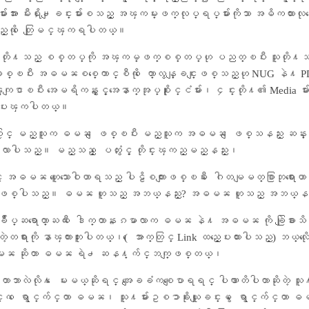
ားအား မီးရႈိ႕ျခင္းမ်ားစသည့္ အၾကမ္းဖက္လုပ္ရပ္မ်ားကိုသာ အဓိကထားလုပ
္ကို ေတြျမင္ၾကရပါတယ္။
္ သူတို႔သည္ စစ္တပ္ကို အၾကမ္ဖက္စစ္တပ္ဟု ပညတ္ၿပီး သူတို႔
္ၿပီး အဓမၼစစ္ေကာင္စီကို ေတာ္လွန္ျခင္းျဖစ္သည္ဟု NUG နဲ႔ P
ျငာၿပီး အေမရိကန္ႏွင့္အေနာက္အုပ္စုႏိုင္ငံမ်ား၊ ၄င္းတို႔၏ Media မ်ား
ဖာ္ေပးၾကပါတယ္။
တြင္ မည္သူက ဓမၼ ျဖစ္ၿပီး မည္သူက အဓမၼ ျဖစ္သနည္း ဆန
ိုလာပါသည္။ မည္သည့္ ေပတံႏွင့္ တိုင္းၾကည္မည္နည္း၊
့ အဓမၼ ဟူေသာေဝါဟာရသည္ ပါဠိစကားျဖစ္ၿပီး ေဂါတမျမတ္စြာဘုရားေဟာၾ
းျဖစ္ပါသည္။ ဓမၼ ဟူသည္ အဘယ္နည္း? အဓမၼ ဟူသည္ အဘယ္နည
်ဳပ္ဆရာေတာ္ႀကီး ေဒါက္တာနႏၵမာလာက ဓမၼ နဲ႔ အဓမၼ ကို ခြဲျခားသိဘ
တဲ့တရားကို နာၾကားဘူးပါတယ္၊( ေအာက္တြင္ Link ထည့္ေပးထားပါသည္) ဘယ္လိုေဟ
မၼ ဆိုတာ ဓမၼ ရဲ႕ ဆန႔္က်င္ဘက္ျဖစ္တယ္၊
ာဘာလဲလို႔ ေမးမယ္ဆိုရင္ အေျခခံကစေျပာရရင္ ပါဏာတိပါတာဆိုတဲ့ 
္းက ေရွာင္က်င္တာ ဓမၼ၊ သူ႔မ်ားဥစၥာခိုးယူျခင္းမွ ေရွာင္က်င္တာ