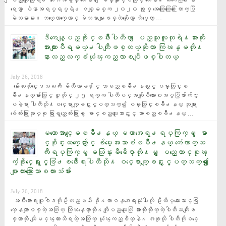
ျပည္သူေတြရဲ႕ ဆႏၵအမွန္ ယေန႔ ျမန္မာႏိုင္ငံတြင္ ယေန႔ ႀကဳံေတြ႕ေန
ရေသာ ျပႆနာအရပ္ရပ္ရဲ႕ ဇစ္ျမစ္က ၂၀၂၀ ခုႏွစ္ အေထြေထြေ႐ြးေကာက္ပြဲ 
မဲသမာမႈ။ ဘယ္ေလာက္ေတာင္ မဲသမာမႈျဖစ္လဲဆိုေတာ့ သိပ္ေတာ့ …
ဒီကေန့ျပည္ခုိင္ၿဖိဳးပါတီဟာ ျပည္သူလူထုရဲ႔အားကိုး
အားထားျပဳရမယ္႕ပါတီျဖစ္တယ္ဆိုတာ ကြၽန္မတို႔
နားလည္လက္ခံယုံၾကည္လာၿပီျဖစ္ပါတယ္
July 26, 2018
  မႏၲေလးတိုင္းေဒသႀကီး မိတီၴလာခ႐ိုင္ သာစည္ၿမိဳ႕နယ္ႏွင့္ ဝမ္းတြင္းၿ
မိဳ႕နယ္မ်ားတြင္ ဇူလိုင္ ၂၅ ရက္က ပါတီဝင္အဆိုျပဳလႊာေပးအပ္ပြဲမ်ားက်င္း
ပခဲ့ရာ ပါတီသို႔ဝင္ေရာက္ျခင္းႏွင့္ပတ္သက္၍ ဝမ္းတြင္းၿမိဳ႕နယ္ ဘုရားျ
ဖဴေက်းရြာအုပ္စု ရြာရွည္ေက်းရြာမွ ေမာင္စည္သူေအာင္ႏွင့္ သာစည္ၿမိဳ႕နယ္ …
မဟာေအာင္ေျမၿမိဳ႕နယ္ မဟာအေရွ႕ရပ္ကြက္မွ ေမာ
င္စုိင္းထက္ေက်ာ္ႏွင့္ ခ်မ္းေအးသာစံၿမိဳ႕နယ္ ကံေကာက္ႀ
ကီးရပ္ကြက္မွ မယြန္းမီမီေဇာ္တုိ႔မွ ျပည္ေထာင္စုၾ
ကံ့ခုိင္ေရးႏွင့္ဖြံ႕ၿဖိဳးေရးပါတီသုိ႔ ဝင္ေရာက္ျခင္းႏွင့္ပတ္သက္၍ ​ေျ
ပာျကားသြား​ေသာစကားသံမ်ား
July 26, 2018
  အမ်ဳိးသားေရးမူဝါဒကိုဦးတည္ၿပီး ဒို႔တာဝန္အေရးသံုးပါးကို ဦးထိပ္ထားေဆာင္ရြ
က္ေနတာျဖစ္တဲ့အတြက္ ကြၽန္ေတာ္တို႔လိုျပည္သူေတြ အားကိုးထိုက္တဲ့ပါတီႀကီးျဖ
စ္တာကို သိျမင္ၾကားသိရတဲ့အတြက္ ယံုၾကည္စိတ္နဲ႔ အခုလို ပါတီကိုဝင္ေ