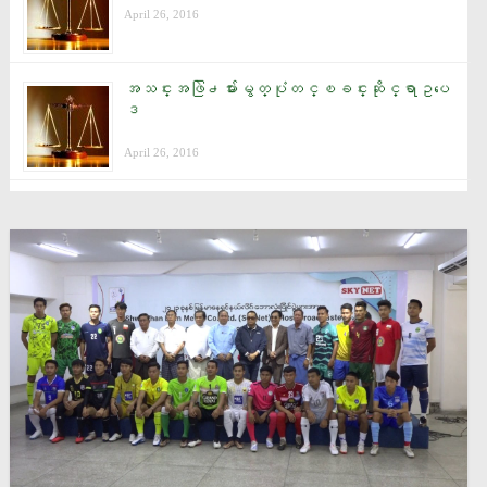
April 26, 2016
အသင္းအဖြဲ႕မ်ားမွတ္ပုံတင္ၿခင္းဆိုင္ရာဥပေ
ဒ
April 26, 2016