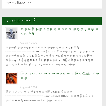
ဆာအျဖစ္ Betway နဲ႔ …
နည္းပညာသတင္းမ်ား
တစ္လကို လူတူစက္႐ုပ္ ၁၀၀၀ ထုတ္လုပ္မယ့္ မ
စ္ဆူဘီရွီ
August 7, 2026
တစ္လကို လူတူစက္႐ုပ္ ၁၀၀၀ ထုတ္လုပ္မယ့္ မစ္ဆူဘီရွီ 
================== ေမာ္ေတာ္ကားနဲ႔အႀကီးစားစက္မႈလုပ္ငန္းမွာ ဂုဏ္သ
တင္းႀကီးမားလွတဲ့ မစ္ဆူဘီရွီကုမၸဏီက အခုဆိုရင္ လူတူစက္႐ုပ္ေတြဘ
က္ကိုလည္း ေျခဦးလွည့္လာပါၿပီ။လူတူစက္႐ုပ္ ေဈးကြက္ထဲကိုဝင္လာရာမွာလ
ည္း အင္နဲ႔အားနဲ႔ဆိုသလိုဝင္လာတာပါ။ ဘာေၾကာင့္လဲဆိုေတာ့ …
ယြမ္ ၂၀၀၀ တန္ က်န္းမာေရး လက္ စြပ္ Casio မိတ္
ဆက္
August 6, 2026
ယြမ္ ၂၀၀၀ တန္ က်န္းမာေရးလက္စြပ္ Casio မိတ္ဆက္ 
======================= Casio CRW-H001M-8 က လက္စြပ္ဆိုေပမ
ယ့္ အေသးစားနာရီ mini-watch ေလးနဲ႔ ပိုတူပါတယ္။ …