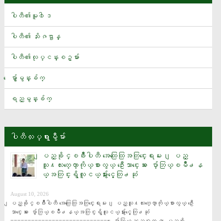
ဧရာဝတီတိုင္းေဒသႀကီးလႊတ္ေတာ္ ဥကၠ႒ အမ်ိဳးသားလႊတ္ေတာ္ကိုယ္စားလွယ္မ်ားႏွင့္
အမ်ိဳးသားလႊတ္ေတာ္႐ုံးဝန္ထမ္းမိသားစုမ်ားမွ ဧရာဝတီတိုင္းေဒသႀကီး ေရေဘးသ
ပါတီ၏မူ၀ါဒ
င့္ျပည္သူမ်ားအတြက္ ဆန္အိတ္(၂၀၀) ေထာက္ပံ့လႉဒါန္းျခင္းအခမ္းအနား
ပါတီ၏ သႏိၷဌာန္
သို႔ တက္ေရာက္
ျပည္ခိုင္ၿဖိဳးပါတီ အေထြေထြအတြင္းေရးမႉး လူငယ္အဖြဲ႕အစည္းမ်ားမွ လူင
ပါတီ၏လုပ္ငန္းစဥ္မ်ား
ယ္မ်ားႏွင့္ေတြ႕ဆုံ
ေမွ်ာ္မွန္းခ်က္
ေဟာင္ေကာင္မွာ အသက္ ၁၆ ႏွစ္ေအာက္ကေလးေတြကို ဆိုရွယ္မီဒီယာအသုံးျပဳခြင့္တားျ
မစ္ဖို႔ စီစဥ္ေန
ရည္မွန္းခ်က္
ဒီယိုမန္ဒီကို ရီးယဲလ္မက္ဒရစ္အသင္း ေခၚယူ
ျပည္ တြင္း စက္သုံးဆီေဈး တစ္လီတာလွ်င္ က်ပ္ ၁၇၀ မွ ၂၆၅ အထိ ျမင့္
ပါတီလႈပ္ရွားမွဳမ်ား
တက္
တစ္လကို လူတူစက္႐ုပ္ ၁၀၀၀ ထုတ္လုပ္မယ့္ မစ္ဆူဘီရွီ
ျပည္ခိုင္ၿဖိဳးပါတီ အေထြေထြအတြင္းေရးမႉး၊ ျပည္
သူ႔လႊတ္ေတာ္ကိုယ္စားလွယ္ ဦးေသာင္းေအး ေပ်ာ္ဘြယ္ၿမိဳ႕န
UFC 331 ၿပိဳင္ ပြဲ မွာ ထိပ္ဆုံးေခါင္ ပြဲ ႀကီးအျဖစ္ ထိုး ရ ေတာ့ မယ့္ လက္ရွိ
ယ္အတြင္းရွိလူငယ္မ်ားႏွင့္ေတြ႕ဆုံ
ခ်န္ပီယံ ‌Joshua Van
August 10, 2026
ျမန္မာ့႐ိုးရာလက္ေဝွ႔ ကမာၻ႔ခ်န္ပီယံၿပိဳင္ပြဲတြင္ ႏိုင္ဝင္းထြန္း ေ႐ႊ
ျပည္ခိုင္ၿဖိဳးပါတီ အေထြေထြအတြင္းေရးမႉး၊ ျပည္သူ႔လႊတ္ေတာ္ကိုယ္စားလွယ္ ဦးေ
ခါးပတ္ခ်န္ပီယံဆြတ္ခူးၿပီး ထြန္းမင္းေအာင္ႏွင့္ရာမန္တို႔သေရက်
သာင္းေအး ေပ်ာ္ဘြယ္ၿမိဳ႕နယ္အတြင္းရွိလူငယ္မ်ားႏွင့္ေတြ႕ဆုံ 