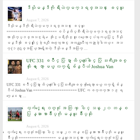
ဒီယိုမန္ဒီကို ရီးယဲလ္မက္ဒရစ္အသင္း ေခၚယူ
August 7, 2026
ဒီယိုမန္ဒီကို ရီးယဲလ္မက္ဒရစ္အသင္း ေခၚယူ 
======================= စပိန္ထိပ္သီး ရီးယဲလ္မက္ဒရစ္အသင္း
ဟာ လိုက္ပ္ဇစ္အသင္းရဲ႕ အိုင္ဗရီကိုစ္ လူငယ္ေတာင္ပံၾကယ္ပြင့္ ဒီယို
မန္ဒီကို ေခၚယူႏိုင္ခဲ့ၿပီျဖစ္ေၾကာင္း အတည္ျပဳေၾကညာခဲ့ပါတယ္။ အသ
က္ (၁၉)ႏွစ္အ႐ြယ္သာရွိေသးတဲ့ ဒီယိုမန္ဒီအတြက္ …
UFC 331 ၿပိဳင္ ပြဲ မွာ ထိပ္ဆုံးေခါင္ ပြဲ ႀကီးအျဖစ္
ထိုး ရ ေတာ့ မယ့္ လက္ရွိ ခ်န္ပီယံ ‌Joshua Van
August 6, 2026
UFC 331 ၿပိဳင္ပြဲမွာ ထိပ္ဆုံးေခါင္ပြဲႀကီးအျဖစ္ ထိုးရေတာ့မယ့္ လက္ရွိ ခ်န္
ပီယံ ‌Joshua Van ==================== UFC က စက္တက္ဘာ ၁၉ ရ
က္ေန႔မွာ …
ေလ့က်င့္ေရး ဝတ္စုံ အ တြ က္ ေပါင္ သန္း ၂၀ တန္ စ
ပြ န္ဆာ စာခ်ဳပ္ကို မန္ယူ ခ်ဳပ္ဆို
August 6, 2026
ေလ့က်င့္ေရး ဝတ္စုံအတြက္ ေပါင္ သန္း ၂၀ တန္ စပြန္ဆာ စာခ်ဳပ္ကို မန္ယူ 
ခ်ဳပ္ဆို ================= မန္ယူအသင္းဟာ ေလ့က်င့္ေရး၀တ္စုံစပြန္