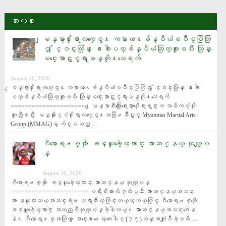
အားကစား
ျမန္မာ့႐ိုးရာလက္ေဝွ႔ ကမာၻ႔ခ်န္ပီယံၿပိဳင္ပြဲတြ
င္ ႏိုင္ဝင္းထြန္း ေ႐ႊခါးပတ္ခ်န္ပီယံဆြတ္ခူးၿပီး ထြန္း
မင္းေအာင္ႏွင့္ရာမန္တို႔သေရက်
August 10, 2026
ျမန္မာ့႐ိုးရာလက္ေဝွ႔ ကမာၻ႔ခ်န္ပီယံၿပိဳင္ပြဲတြင္ ႏိုင္ဝင္းထြန္း ေ႐ႊခါး
ပတ္ခ်န္ပီယံဆြတ္ခူးၿပီး ထြန္းမင္းေအာင္ႏွင့္ရာမန္တို႔သေရက် 
====================== ျမန္မာစီးပြားေရးေကာ္ပိုေရးရွင္းက အဓိကပံ့ပိုး
ကူညီၿပီး ျမန္မာႏိုင္ငံ႐ိုးရာလက္ေဝွ႔အဖြဲ႕ခ်ဳပ္ႏွင့္ Myanmar Martial Arts 
Group (MMAG)မွ က်င္းပသည့္ …
ဂီမာေရ႕စ္ကို ေခၚယူခဲ့ေၾကာင္း အာဆင္နယ္ ထုတ္ျပ
န္
August 10, 2026
ဂီမာေရ႕စ္ကို ေခၚယူခဲ့ေၾကာင္း အာဆင္နယ္ ထုတ္ျပန္ 
====================== ပရီးမီးယားလိဂ္ထိပ္သီး အာဆင္နယ္အသင္း
ဟာ နယူးကာဆယ္အသင္းရဲ႕ ဘရာဇီးလ္ကြင္းလယ္ၾကယ္ပြင့္ ဂီမာေရ႕စ္ကိုေ
ခၚယူခဲ့ေၾကာင္း ‌အတည္ျပဳထုတ္ျပန္ခဲ့ပါတယ္။ အာဆင္နယ္အသင္းအေန
နဲ႔ ဂီမာေရ႕စ္အတြက္ ေျပာင္းေ႐ႊ႕ေၾကးေပါင္ (၇၅)သန္းအသုံးျပဳခဲ့ၿပီး …