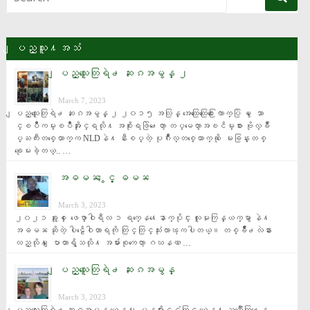
ျပည္သူ႔အသံ
ျပည္သူေတြရဲ႕ ဆႏၵအမွန္ ၂
March 7, 2023
ျပည္သူေတြရဲ႕ ဆႏၵအမွန္ ၂ ၂၀၁၅ အလြန္ အေထြေထြေ႐ြးေကာက္ပြဲ မွ ေသာ
င္ၿပိဳကမ္းၿပိဳအႏိုင္ရလို႔ အစိုးရဖြဲ႕ေတာ့ တပ္မေတာ္အၿငိမ္းစား ဗိုလ္ခ်ဳ
ပ္ႀကီးတစ္ေယာက္က NLDနဲ႔ နီးစပ္တဲ့ ပုဂၢိဳလ္တစ္ေယာက္ကို ေမးခြန္းတစ္
ခုေမးခဲ့တယ္.. …
အဓမၼ ႏွင့္ ဓမၼ
March 3, 2023
၂၀၂၁ ခုႏွစ္ ေဖေဖာ္ဝါရီလ ၁ ရက္ေန႔ေနာက္ပိုင္း လူမႈကြန္ယက္မွာ နဲ႔ 
အဓမၼ ဆိုတဲ့ ပါဠိေဝါဟာရကို တြင္တြင္သုံးလာၾကပါတယ္။ တစ္ခ်ိဳ႕လဲနား
လည္လို႔ ေျပာတာရွိသလို႔ အမ်ားစုကေတာ့ ဂဃနဏ …
ျပည္သူေတြရဲ႕ ဆႏၵအမွန္
March 3, 2023