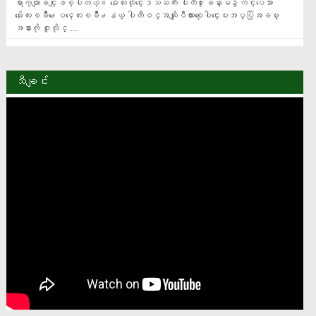
ရာက္လာျခင္းျဖစ္ပါတယ္​။ မႏၲေလးတိုင္းေဒသႀကီး ပါတီ႐ံုးခန္းမ၌က်င္းပေသာ 
မႏၲေလးၿမိဳ႕ေပၚေလးၿမိဳ႕နယ္ ပါတီဝင္အဆုိျပဳလႊာစုေပါင္းေပးအပ္ပြဲအခမ္း
အနားကုိ ဇူလိုင္ …
သီချင်း