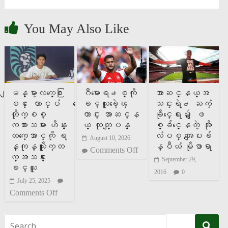
You May Also Like
ျမန္မာ့လက္ေ႐ြး
ဂီမာေရ႕စ္ကို
အာဆင္နယ္အ
စင္ ေတာင္ပံ
ေခၚယူခဲ့ေၾ
သင္းရဲ႕ ႀကံ့
တိုက္စစ္
ကာင္း အာဆင္န
ခုိင္ေရးမွဴး ျဖ
ကစားသမား ဟိန္း
ယ္ ထုတ္ျပန္
စ္ခ်င္ေနတဲ့ အို
ထက္ေအာင္ကို ရ
လံပစ္ အေျပးခ်
August 10, 2026
န္ကုန္ယူႏိုက္တ
န္ပီယံ မုိဖာရာ
Comments Off
က္အသင္း ေ
September 29,
ခၚယူ
2016
0
July 25, 2025
Comments Off