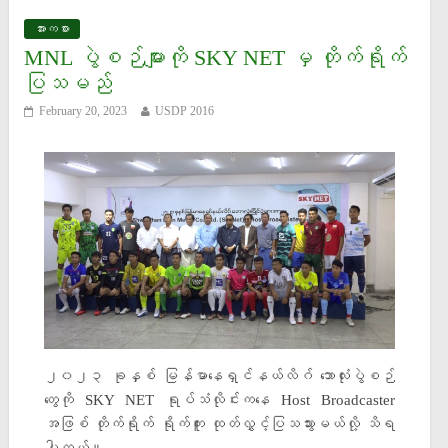
အားကစား
MNL ပွဲစဉ်များကို SKY NET မှ တိုက်ရိုက်
ပြသမည်
February 20, 2023
USDP 2016
၂၀၂၃ ခုနှစ် မြန်မာနေရှင်နယ်လိဂ် ဘောလုံးပွဲစဉ်
တွေကို SKY NET ရုပ်သံလိုင်းကနေ Host Broadcaster
အဖြစ် တိုက်ရိုက် ရိုက်ကူး ထုတ်လွှင့်ပြသသွားမယ်လို့ သိရ