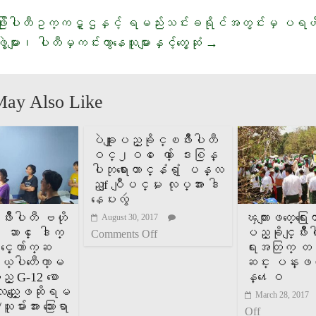
်ဖြိုးပါတီဥက္ကဋ္ဌနှင့် ရမည်းသင်းခရိုင်အတွင်းမှ ပရ
များ၊ ပါတီမှကင်းကွာနေသူများနှင့်တွေ့ဆုံ
→
May Also Like
ပဲခူးျပည္ခိုင္ၿဖိဳးပါတီ
ဝင္၂ဝဝ ေက်ာ္ ေဒးစြန္
ပါဘုရားေတာင္နံရံ ျပန္လ
ညf ျပဳျပင္မႈ လုပ္အား ဒါ
နေပးလွဴ
ိဳးပါတီ ဗဟို
ၾကားျဖတ္ေရြးေ
August 30, 2017
ေဆာင္ ေဒါက္
ပည္ခုိင္ျဖဳိးပါ
Comments Off
ွင့္ေက်ာက္ဆ
ရးအတြက္ တ
္ပါတီေကာ္မ
ဆင္း ပန္းဖလ
ည္ G-12 စာေ
န္႔ေဝ
္လည္ေျဖဆိုရမ
March 28, 2017
/သူမ်ားအား သြားေရာ
Off