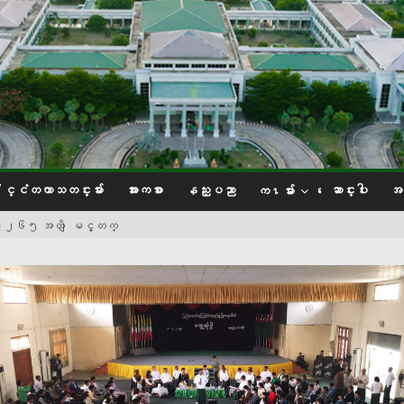
ႏိုင္ငံတကာသတင္းမ်ား
အားကစား
နည္းပညာ
ေဆာင္းပါး
အင
က႑မ်ား
၀ မွ ၂၆၅ အထိ ျမင့္တက္
ဆူဘီရွီ
န္ပီယံ ‌Joshua Van
်ဳပ္ဆို
ခတ္ကစားနည္း၌ ေငြ တံဆိပ္ဆုမ်ားအသီးသီး ဆြတ္ခူး