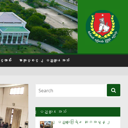
္တာဗ်ဴး
စာအုပ္စင္
ျပည္သူ႔အသံ
ျပည္သူ႔အသံ
ျပည္သူေတြရဲ႕ ဆႏၵအမွန္ ၂