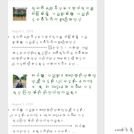
ေရႀကီးနစ္ျမဳပ္မႈဒဏ္ခံရသည့္ ေ
က်း႐ြာမ်ားရွိ ျပည္သူမ်ားအား ျပည္ခို
င္ၿဖိဳးပါတီက ကူညီေထာက္ပံ့
August 5, 2026
ေရႀကီးနစ္ျမဳပ္မႈဒဏ္ခံရသည့္ ေက်း႐ြာမ်ားရွိ ျပည္
သူမ်ားအား ျပည္ခိုင္ၿဖိဳးပါတီက ကူညီေထာက္ပံ့ 
================= ဩဂုတ္ ၅၊ ဟသၤာတ ျပည္ေ
ထာင္စုႀကံ့ခိုင္ေရးႏွင့္ဖြံ႕ၿဖိဳးေရးပါတီမွ အမ်ိဳးသားလႊ
တ္ေတာ္ကိုယ္စားလွယ္ ဗဟိုအလုပ္အမႈေဆာင္ ဦးေအာင္တ
င္ျမင့္၏ ဦးေဆာင္မႈႏွင့္ ဟသၤာတၿမိဳ႕နယ္ …
ေလးမ်က္ႏွာ ျပည္သူ႔လႊတ္ေတာ္ကိုယ္စားလွ
ယ္ ဦးျမင့္စိုး၊ (ျမင့္စိုး-နတလ)
၊ ေရ ေဘး သင့္ေနေသာ ၿမိဳ႕ေပၚ
ရပ္ ကြက္ မ်ားကို လိုက္လံၾကည့္ရႈ။
August 5, 2026
ေလးမ်က္ႏွာ ျပည္သူ႔လႊတ္ေတာ္ကိုယ္စားလွယ္ ဦးျမင့္စိုး၊ 
(ျမင့္စိုး-နတလ) ၊ ေရေဘးသင့္ေနေသာ ၿမိဳ႕ေပၚ 
ရပ္ကြက္ မ်ားကို လိုက္လံၾကည့္ရႈ။ 
============================= ေလးမ်က္ႏွာ 
ဖေဖော်ဝါ
ၾသဂုတ္ ၄ ဧရာဝတီတိုင္းေဒသႀကီး၊ …