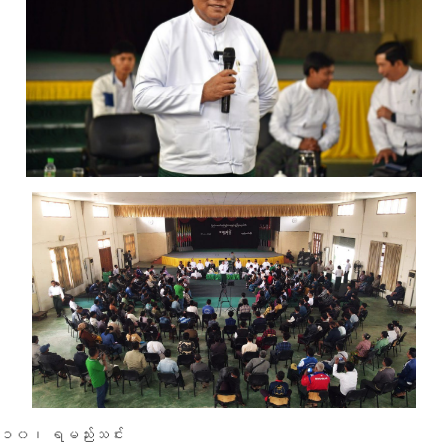
ရီ ၁၀၊ ရမည်းသင်း