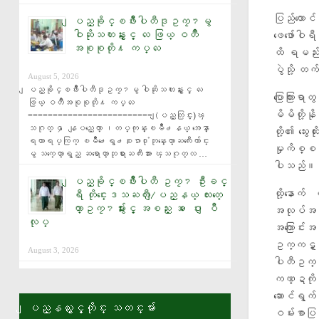
ပြည်ထောင
ျပည္ခိုင္ၿဖိဳးပါတီဒုဥကၠ႒မွ
ဝါဆိုသကၤန္းႏွင့္ လႉ ဖြယ္ ဝတၳဳ
ဖေဖော်ဝ
အစုစုတို႔ ကပ္လႉ
ထိ ရမည်းသ
ပွဲသို့ တက
August 5, 2026
ျပည္ခိုင္ၿဖိဳးပါတီဒုဥကၠ႒မွ ဝါဆိုသကၤန္းႏွင့္ လႉ
ပြောကြား
ဖြယ္ ဝတၳဳအစုစုတို႔ ကပ္လႉ 
မိမိတို့န
========================= (ျပည္တြင္း)ၾ
သဂုတ္ ၄ ေနျပည္ေတာ္ ၊တပ္ကုန္းၿမိဳ႕နယ္ အေနာ္
တို့၏ သွေး
ရထာရပ္ကြက္ ၿမိဳ႕ေရွ႕စႏၵာ႐ုံဘုန္းေတာ္ႀကီးေက်ာင္း
မှုကိစ္စရ
မွ သက္ေတာ္ရွည္ ဆရာေတာ္ဘုရားႀကီးအား ၾသဂုတ္လ …
ပါသည်။
ျပည္ခိုင္ၿဖိဳးပါတီ ဥကၠ႒ ဦးခင္
ထို့နောက်
ရီ တိုင္းေဒသႀကီး/ျပည္နယ္ လႊတ္ေ
တာ္ဥကၠ႒မ်ားႏွင့္ အစည္း အ ေဝး ျပဳ
အလုပ်အကိ
လုပ္
အကြောင်း
ဥက္ကဋ္ဌ၊ 
August 3, 2026
ပါတီဥက္က
ကဏ္ဍကို 
ဆောင်ရွက
ျပည္နယ္ႏွင့္တိုင္း သတင္းမ်ား
ဝမ်းစာပြည