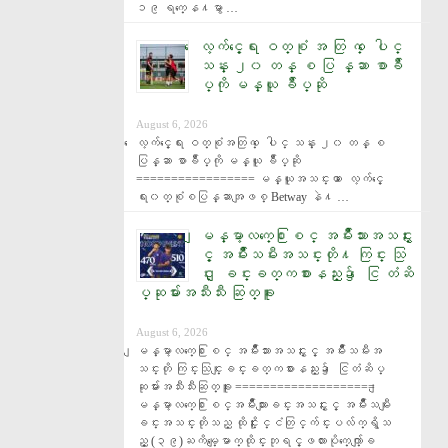
၁၉ ရက္ေန႔မွာ …
ေလ့က်င့္ေရး ဝတ္စုံ အ တြ က္ ေပါင္
သန္း ၂၀ တန္ စ ပြ န္ဆာ စာခ်ဳ
ပ္ကို မန္ယူ ခ်ဳပ္ဆို
August 6, 2026
ေလ့က်င့္ေရး ဝတ္စုံအတြက္ ေပါင္ သန္း ၂၀ တန္ စ
ပြန္ဆာ စာခ်ဳပ္ကို မန္ယူ ခ်ဳပ္ဆို 
================= မန္ယူအသင္းဟာ ေလ့က်င့္ေ
ရး၀တ္စုံစပြန္ဆာအျဖစ္ Betway နဲ႔ …
ျမန္မာ့လက္ေ႐ြးစင္ အမ်ိဳးသားအသင္းႏွ
င့္ အမ်ိဳးသမီးအသင္းတို႔ ကြင္း သြ
င္း ျခင္းခတ္ကစားနည္း၌ ေငြ တံဆိ
ပ္ဆုမ်ားအသီးသီး ဆြတ္ခူး
August 6, 2026
ျမန္မာ့လက္ေ႐ြးစင္ အမ်ိဳးသားအသင္းႏွင့္ အမ်ိဳးသမီးအ
သင္းတို ကြင္းသြင္းျခင္းခတ္ကစားနည္း၌ ေငြတံဆိပ္
ဆုမ်ားအသီးသီးဆြတ္ခူး ==================== ျ
မန္မာ့လက္ေ႐ြးစင္အမ်ိဳးသားျခင္းအသင္းႏွင့္ အမ်ိဳးသမီးျ
ခင္းအသင္းတိုသည္ ထိုင္းႏိုင္ငံတြင္က်င္းပလ်က္ရွိသ
ည့္ (၃၉)ႀကိမ္ေျမာက္ထိုင္းဘုရင့္ဖလားပိုက္ေက်ာ္ျခ