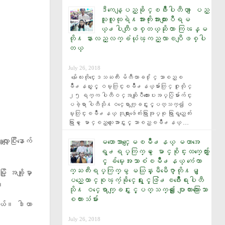
ဒီကေန့ျပည္ခုိင္ၿဖိဳးပါတီဟာ ျပည္
သူလူထုရဲ႔အားကိုးအားထားျပဳရမ
ယ္႕ပါတီျဖစ္တယ္ဆိုတာ ကြၽန္မ
တို႔ နားလည္လက္ခံယုံၾကည္လာၿပီျဖစ္ပါ
တယ္
July 26, 2018
  မႏၲေလးတိုင္းေဒသႀကီး မိတီၴလာခ႐ိုင္ သာစည္ၿ
မိဳ႕နယ္ႏွင့္ ဝမ္းတြင္းၿမိဳ႕နယ္မ်ားတြင္ ဇူလိုင္ 
၂၅ ရက္က ပါတီဝင္အဆိုျပဳလႊာေပးအပ္ပြဲမ်ားက်င္း
ပခဲ့ရာ ပါတီသို႔ဝင္ေရာက္ျခင္းႏွင့္ပတ္သက္၍ ဝ
မ္းတြင္းၿမိဳ႕နယ္ ဘုရားျဖဴေက်းရြာအုပ္စု ရြာရွည္ေက်း
ရြာမွ ေမာင္စည္သူေအာင္ႏွင့္ သာစည္ၿမိဳ႕နယ္ …
ာ့ပြီးနောက်
မဟာေအာင္ေျမၿမိဳ႕နယ္ မဟာအေ
ရွ႕ရပ္ကြက္မွ ေမာင္စုိင္းထက္ေက်ာ္ႏွ
င့္ ခ်မ္းေအးသာစံၿမိဳ႕နယ္ ကံေကာ
က္ႀကီးရပ္ကြက္မွ မယြန္းမီမီေဇာ္တုိ႔မွ ျ
ု့ အချို့မှာ
ပည္ေထာင္စုၾကံ့ခုိင္ေရးႏွင့္ဖြံ႕ၿဖိဳးေရးပါတီ
။
သုိ႔ ဝင္ေရာက္ျခင္းႏွင့္ပတ္သက္၍ ​ေျပာျကားသြား​ေသာ
စကားသံမ်ား
တယ်။ ဒါဟာ
July 26, 2018