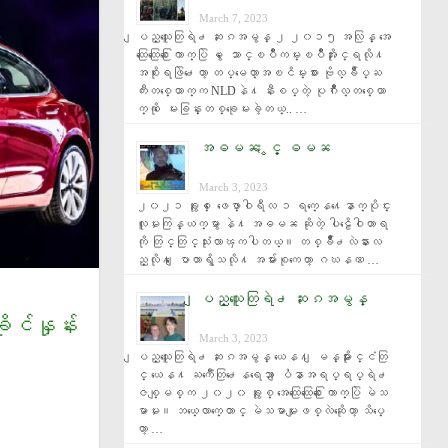
March 7, 2023
ျပည္သူေတြရဲ႕ ဆႏၵအမွန္ ၂ ၂၀၁၅ အလြန္ အေ
ထြေထြေ႐ြးေကာက္ပြဲ မွ ေသာင္ၿပိဳကမ္းၿပိဳအႏိုင္ရလို႔ 
အစိုးရဖြဲ႕ေတာ့ တပ္မေတာ္အၿငိမ္းစား ဗိုလ္ခ်ဳပ္ႀ
ကီးတစ္ေယာက္က NLDနဲ႔ နီးစပ္တဲ့ ပုဂၢိဳလ္တစ္ေယာ
က္ကို ေမးခြန္းတစ္ခုေမးခဲ့တယ္.. …
အဓမၼ ႏွင့္ ဓမၼ
March 3, 2023
၂၀၂၁ ခုႏွစ္ ေဖေဖာ္ဝါရီလ ၁ ရက္ေန႔ေနာက္ပိုင္း 
လူမႈကြန္ယက္မွာ နဲ႔ အဓမၼ ဆိုတဲ့ ပါဠိေဝါဟာရ
ကို တြင္တြင္သုံးလာၾကပါတယ္။ တစ္ခ်ိဳ႕လဲနားလ
ည္လို႔ ေျပာတာရွိသလို႔ အမ်ားစုကေတာ့ ဂဃနဏ …
ျပည္သူေတြရဲ႕ ဆႏၵအမွန္
ုင်နှုန်း
March 3, 2023
ျပည္သူေတြရဲ႕ ဆႏၵအမွန္ ယေန႔ ျမန္မာႏိုင္ငံတြ
င္ ယေန႔ ႀကဳံေတြ႕ေနရေသာ ျပႆနာအရပ္ရပ္ရဲ႕ 
ဇစ္ျမစ္က ၂၀၂၀ ခုႏွစ္ အေထြေထြေ႐ြးေကာက္ပြဲ မဲသ
မာမႈ။ ဘယ္ေလာက္ေတာင္ မဲသမာမႈျဖစ္လဲဆိုေတာ့ သိပ္ေ
တာ့ …