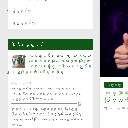
ေလးမ်က္ႏွာၿမိဳ႕နယ္ ေရ ေဘး ကယ္ဆယ္ေရးစခန္းသို႔ အသင့္စားသုံးႏိုင္ေသာအစားအစာမ်ာ
ေမွ်ာ္မွန္းခ်က္
ေရႀကီးနစ္ျမဳပ္မႈဒဏ္ခံရသည့္ ေက်း႐ြာမ်ားရွိ ျပည္သူမ်ားအား ျပည္ခိုင္ၿဖိဳးပါတ
ရည္မွန္းခ်က္
ဒီယိုမန္ဒီကို ရီးယဲလ္မက္ဒရစ္အသင္း ေခၚယူ
ပါတီလႈပ္ရွားမွဳမ်ား
ေလးမ်က္ႏွာၿမိဳ႕နယ္ ေရ ေဘး ကယ္ဆ
ယ္ေရးစခန္းသို႔ အသင့္စားသုံးႏိုင္ေသာ
အစားအစာမ်ားႏွင့္ ေဆးဝါးပစၥည္းမ်ားအား
ျပည္ခိုင္ၿဖိဳးပါတီမွ လႉဒါန္း
August 5, 2026
နည္းပညာ
ေလးမ်က္ႏွာၿမိဳ႕နယ္ ေရေဘးကယ္ဆယ္ေရးစခန္းသို အ
ကမ္ဘာအဝန်
သင့္စားသုံးႏိုင္ေသာအစားအစာမ်ားႏွင့္ ေဆးဝါးပစၥည္းမ်ားအား ျ
မြင့်တက်သ
ပည္ခိုင္ၿဖိဳးပါတီမွ လႉဒါန္း 
================================= ဩ
February 10, 
ဂုတ္ ၅၊ ေလးမ်က္ႏွာ ျပည္ေထာင္စုႀကံ့ခိုင္ေရးႏွင့္
ဖြံ႕ၿဖိဳးေရးပါတီဥကၠ႒ ဦးခင္ရီ၏ လမ္းၫႊန္ခ်က္
အရ ေရေဘးႀကဳံေတြ႕ခံစားေနရေသာ ေလးမ်က္ႏွာၿမိဳ႕န
ယ္မွ …