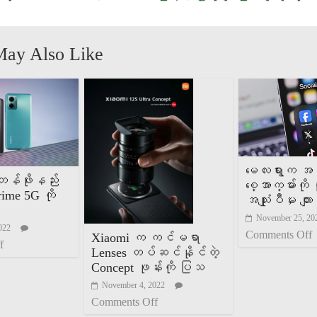
May Also Like
မေလးရွားက အ
န်ဖိုးနည်း
စ္ေအာက္မ်ားကိ
ime 5G ကို
အသုံးျပဳမႈ တ
November 25, 20
022
Comments Off
Xiaomi က ကင်မရာ
f
Lenses တပ်ဆင်နိုင်တဲ့
Concept ဖုန်းကို ပြသ
November 4, 2022
Comments Off