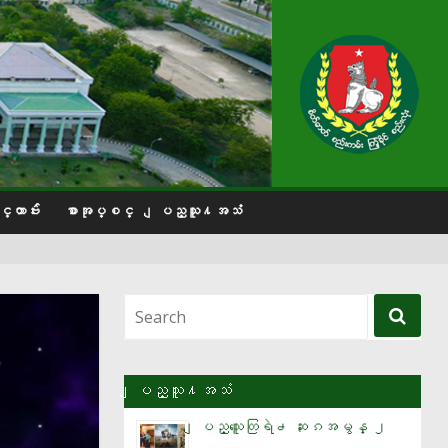
္တာဗ်ဴး
စာအုပ္စင္
ျပည္သူ႔အသံ
ျပည္သူ႔အသံ
ျပည္သူေတြရဲ႕ ဆႏၵအမွန္ ၂