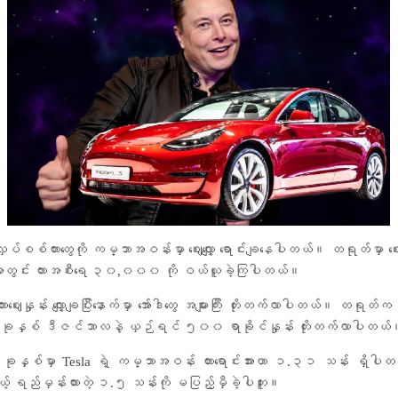
ျှပ်စစ်ကားတွေကို ကမ္ဘာအဝန်းမှာ ဈေးလျှော့ ရောင်းချနေပါတယ်။ တရုတ်မှာ ဈေးလျှေ
တွင်း ကားအစီးရေ ၃၀,၀၀၀ ကို ဝယ်ယူခဲ့ကြပါတယ်။
ဈေးနှုန်း လျှော့ချပြီးနောက်မှာ အော်ဒါတွေ အများကြီး တိုးတက်လာပါတယ်။ တရုတ်က မြိ
နှစ် ဒီဇင်ဘာလနဲ့ ယှဉ်ရင် ၅၀၀ ရာခိုင်နှုန်း တိုးတက်လာပါတယ်
ှစ်မှာ Tesla ရဲ့ ကမ္ဘာအဝန်း ကားရောင်းအားဟာ ၁.၃၁ သန်း ရှိပါ
ယ့် ရည်မှန်းထားတဲ့ ၁.၅ သန်းကို မပြည့်မှီခဲ့ပါဘူး။