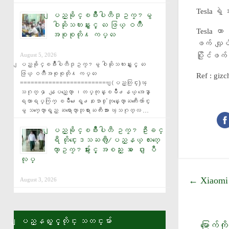
Tesla ရဲ့ 
ျပည္ခိုင္ၿဖိဳးပါတီဒုဥကၠ႒မွ
ဝါဆိုသကၤန္းႏွင့္ လႉ ဖြယ္ ဝတၳဳ
Tesla ဟာ
အစုစုတို႔ ကပ္လႉ
ဖက် လျှပ
ပြိုင်ဖက
August 5, 2026
ျပည္ခိုင္ၿဖိဳးပါတီဒုဥကၠ႒မွ ဝါဆိုသကၤန္းႏွင့္ လႉ
ဖြယ္ ဝတၳဳအစုစုတို႔ ကပ္လႉ 
Ref : gizc
========================= (ျပည္တြင္း)ၾ
သဂုတ္ ၄ ေနျပည္ေတာ္ ၊တပ္ကုန္းၿမိဳ႕နယ္ အေနာ္
ရထာရပ္ကြက္ ၿမိဳ႕ေရွ႕စႏၵာ႐ုံဘုန္းေတာ္ႀကီးေက်ာင္း
မွ သက္ေတာ္ရွည္ ဆရာေတာ္ဘုရားႀကီးအား ၾသဂုတ္လ …
ျပည္ခိုင္ၿဖိဳးပါတီ ဥကၠ႒ ဦးခင္
ရီ တိုင္းေဒသႀကီး/ျပည္နယ္ လႊတ္ေ
တာ္ဥကၠ႒မ်ားႏွင့္ အစည္း အ ေဝး ျပဳ
လုပ္
Xiaomi 
←
August 3, 2026
ျပည္နယ္ႏွင့္တိုင္း သတင္းမ်ား
မြောက်က