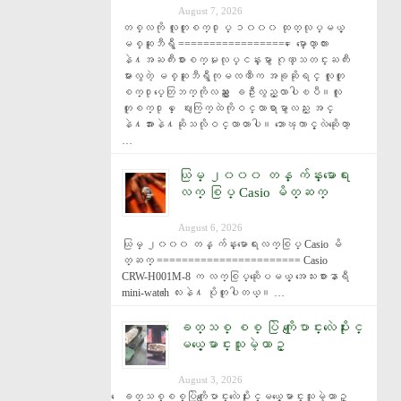
August 7, 2026
တစ္လကို လူတူစက္႐ုပ္ ၁၀၀၀ ထုတ္လုပ္မယ့္ 
မစ္ဆူဘီရွီ ================== ေမာ္ေတာ္ကား
နဲ႔အႀကီးစားစက္မႈလုပ္ငန္းမွာ ဂုဏ္သတင္းႀကီး
မားလွတဲ့ မစ္ဆူဘီရွီကုမၸဏီက အခုဆိုရင္ လူတူ
စက္႐ုပ္ေတြဘက္ကိုလည္း ေျခဦးလွည့္လာပါၿပီ။လူ
တူစက္႐ုပ္ ေဈးကြက္ထဲကိုဝင္လာရာမွာလည္း အင္
နဲ႔အားနဲ႔ဆိုသလိုဝင္လာတာပါ။ ဘာေၾကာင့္လဲဆိုေတာ့ 
…
ယြမ္ ၂၀၀၀ တန္ က်န္းမာေရး
လက္ စြပ္ Casio မိတ္ဆက္
August 6, 2026
ယြမ္ ၂၀၀၀ တန္ က်န္းမာေရးလက္စြပ္ Casio မိ
တ္ဆက္ ======================= Casio 
CRW-H001M-8 က လက္စြပ္ဆိုေပမယ့္ အေသးစားနာရီ 
mini-watch ေလးနဲ႔ ပိုတူပါတယ္။ …
ေခတ္သစ္ စစ္ ပြဲ ကိုေျပာင္းလဲေပးႏိုင္
မယ့္ေမာင္းသူမဲ့ယာဥ္
August 3, 2026
ေခတ္သစ္စစ္ပြဲကိုေျပာင္းလဲေပးႏိုင္မယ့္ေမာင္းသူမဲ့ယာဥ္ 