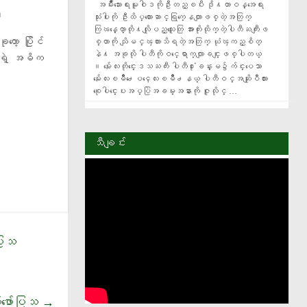
  အမ်ဳိးသားေရးမူဝါဒကိုဦးတည္ၿပီး ဒို႔တာဝန္အေရး
်။
သံုးပါးကို ဦးထိပ္ထားေဆာင္ရြက္ေနတာျဖစ္တဲ့အတြက္ 
ကြၽန္ေတာ္တို႔လိုျပည္သူေတြ အားကိုးထိုက္တဲ့ပါတီႀကီးျဖ
ာ့ ပြိုင်
စ္တာကို သိျမင္ၾကားသိရတဲ့အတြက္ ယံုၾကည္စိတ္
နဲ႔ အခုလို ပါတီကိုဝင္ေရာက္လာျခင္းျဖစ္ပါတယ္​
 ရဲ့ အဓိက
။ မႏၲေလးတိုင္းေဒသႀကီး ပါတီ႐ံုးခန္းမ၌က်င္းပေသာ 
မႏၲေလးၿမိဳ႕ေပၚေလးၿမိဳ႕နယ္ ပါတီဝင္အဆုိျပဳလႊာ
စုေပါင္းေပးအပ္ပြဲအခမ္းအနားကုိ ဇူလိုင္ …
သီချင်း
 ပြသ
်ဖော်ပြသ
→