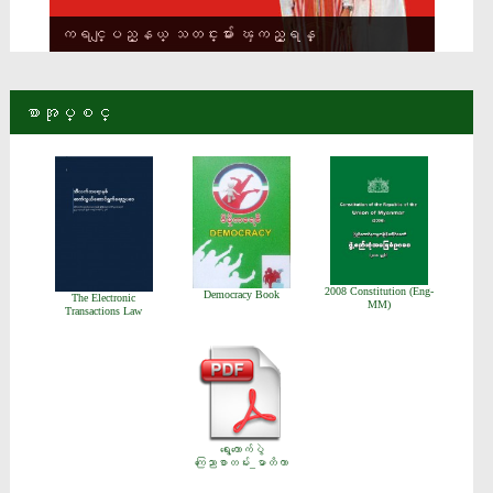
ကရင္ျပည္နယ္ သတင္းမ်ား ၾကည့္ရန္
စာအုပ္စင္
2008 Constitution (Eng-
Democracy Book
The Electronic
MM)
Transactions Law
ရွေးကောက်ပွဲ
ကြေညာစာတမ်း_မာတိကာ