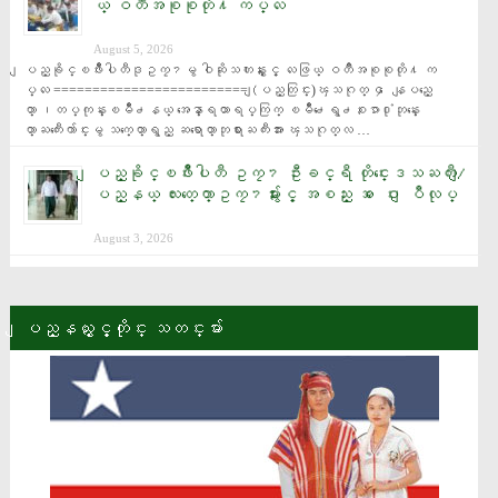
ယ္ ဝတၳဳအစုစုတို႔ ကပ္လႉ
August 5, 2026
ျပည္ခိုင္ၿဖိဳးပါတီဒုဥကၠ႒မွ ဝါဆိုသကၤန္းႏွင့္ လႉဖြယ္ ဝတၳဳအစုစုတို႔ က
ပ္လႉ ========================= (ျပည္တြင္း)ၾသဂုတ္ ၄ ေနျပည္ေ
တာ္ ၊တပ္ကုန္းၿမိဳ႕နယ္ အေနာ္ရထာရပ္ကြက္ ၿမိဳ႕ေရွ႕စႏၵာ႐ုံဘုန္းေ
တာ္ႀကီးေက်ာင္းမွ သက္ေတာ္ရွည္ ဆရာေတာ္ဘုရားႀကီးအား ၾသဂုတ္လ …
ျပည္ခိုင္ၿဖိဳးပါတီ ဥကၠ႒ ဦးခင္ရီ တိုင္းေဒသႀကီး/ျ
ပည္နယ္ လႊတ္ေတာ္ဥကၠ႒မ်ားႏွင့္ အစည္း အ ေဝး ျပဳလုပ္
August 3, 2026
ျပည္နယ္ႏွင့္တိုင္း သတင္းမ်ား