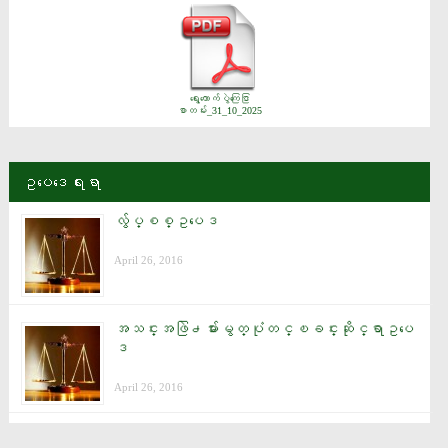
ရွေးကောက်ပွဲကြေငြာ
စာတမ်း_31_10_2025
ဥပေဒေရးရာ
လွ်ပ္စစ္ဥပေဒ
April 26, 2016
အသင္းအဖြဲ႕မ်ားမွတ္ပုံတင္ၿခင္းဆိုင္ရာဥပေ
ဒ
April 26, 2016