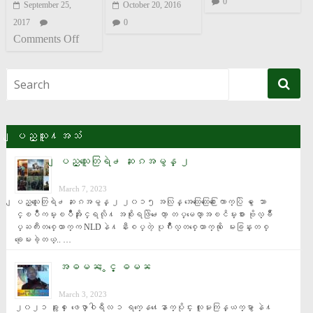
0
September 25,
October 20, 2016
2017
0
Comments Off
ျပည္သူ႔အသံ
ျပည္သူေတြရဲ႕ ဆႏၵအမွန္ ၂
March 7, 2023
ျပည္သူေတြရဲ႕ ဆႏၵအမွန္ ၂ ၂၀၁၅ အလြန္ အေထြေထြေ႐ြးေကာက္ပြဲ မွ ေသာ
င္ၿပိဳကမ္းၿပိဳအႏိုင္ရလို႔ အစိုးရဖြဲ႕ေတာ့ တပ္မေတာ္အၿငိမ္းစား ဗိုလ္ခ်ဳ
ပ္ႀကီးတစ္ေယာက္က NLDနဲ႔ နီးစပ္တဲ့ ပုဂၢိဳလ္တစ္ေယာက္ကို ေမးခြန္းတစ္
ခုေမးခဲ့တယ္.. …
အဓမၼ ႏွင့္ ဓမၼ
March 3, 2023
၂၀၂၁ ခုႏွစ္ ေဖေဖာ္ဝါရီလ ၁ ရက္ေန႔ေနာက္ပိုင္း လူမႈကြန္ယက္မွာ နဲ႔ 