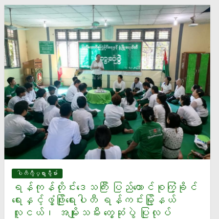
ပါတီလွဳပ္ရွားမွဳမ်ား
ရန်ကုန်တိုင်းဒေသကြီး ပြည်ထောင်စုကြံ့ခိုင်
ရေးနှင့်ဖွံ့ဖြိုးရေးပါတီ ရန်ကင်းမြို့နယ်
လူငယ်၊ အမျိုးသမီး တွေ့ဆုံပွဲ ပြုလုပ်