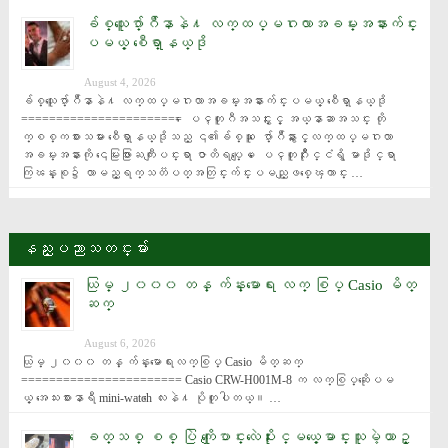
ခ်စ္သူေဂ်ာ္ဂ်ီနာနဲ႔ လက္ထပ္မဂၤလာအခမ္းအနားက်င္း
ပမယ့္ စီေရာ္နယ္ဒို
August 4, 2026
ခ်စ္သူေဂ်ာ္ဂ်ီနာနဲ႔ လက္ထပ္မဂၤလာအခမ္းအနားက်င္းပမယ့္ စီေရာ္နယ္ဒို 
======================= ေပၚတူဂီအသင္းႏွင့္ အယ္နာဆာအသင္း တို
က္စစ္ကစားသမား စီေရာ္နယ္ဒိုသည္ ၎၏ခ်စ္သူ ေဂ်ာ္ဂ်ီနာႏွင့္လက္ထပ္မဂၤလာ
အခမ္းအနားကို ၎ေမြးဖြားႀကီးျပင္းရာ ဇာတိရပ္ေျမ ေပၚတူဂီႏိုင္ငံရွိ မာဒိုင္ရာ
ကြၽန္းစု၌ လာမည့္ရက္သတၱပတ္အတြင္းက်င္းပမည္ျဖစ္ေၾကာင္း …
နည္းပညာသတင္းမ်ား
ယြမ္ ၂၀၀၀ တန္ က်န္းမာေရး လက္ စြပ္ Casio မိတ္
ဆက္
August 6, 2026
ယြမ္ ၂၀၀၀ တန္ က်န္းမာေရးလက္စြပ္ Casio မိတ္ဆက္ 
======================= Casio CRW-H001M-8 က လက္စြပ္ဆိုေပမ
ယ့္ အေသးစားနာရီ mini-watch ေလးနဲ႔ ပိုတူပါတယ္။ …
ေခတ္သစ္ စစ္ ပြဲ ကိုေျပာင္းလဲေပးႏိုင္မယ့္ေမာင္းသူမဲ့ယာဥ္