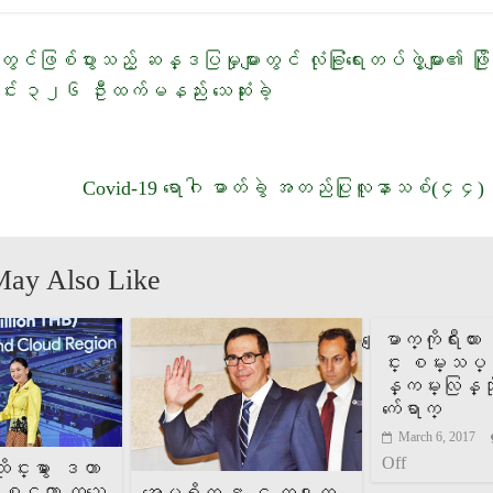
်ဖြစ်ပွားသည့် ဆန္ဒပြမှုများတွင် လုံခြုံရေးတပ်ဖွဲ့များ၏ ဖြိုခ
ူပေါင်း ၃၂၆ ဦးထက်မနည်း သေဆုံးခဲ့
Covid-19 ရောဂါ ဓာတ်ခွဲ အတည်ပြုလူနာသစ်(၄၄) ဦး
May Also Like
ေျမာက္ကိုရီးယား
င္း စမ္းသပ္
န္ကမ္းလြန္သိ
က်ေရာက္
March 6, 2017
Off
ုင္းမွာ ေဒတာ
 စင္တာ တည္ေ