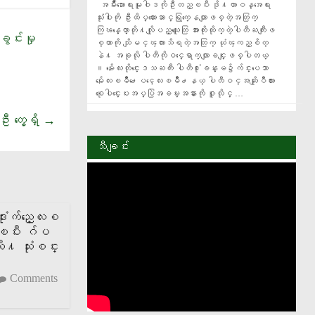
  အမ်ဳိးသားေရးမူဝါဒကိုဦးတည္ၿပီး ဒို႔တာဝန္အေရး
သံုးပါးကို ဦးထိပ္ထားေဆာင္ရြက္ေနတာျဖစ္တဲ့အတြက္ 
ကြၽန္ေတာ္တို႔လိုျပည္သူေတြ အားကိုးထိုက္တဲ့ပါတီႀကီးျဖ
ွင်းမှု
စ္တာကို သိျမင္ၾကားသိရတဲ့အတြက္ ယံုၾကည္စိတ္
နဲ႔ အခုလို ပါတီကိုဝင္ေရာက္လာျခင္းျဖစ္ပါတယ္​
။ မႏၲေလးတိုင္းေဒသႀကီး ပါတီ႐ံုးခန္းမ၌က်င္းပေသာ 
မႏၲေလးၿမိဳ႕ေပၚေလးၿမိဳ႕နယ္ ပါတီဝင္အဆုိျပဳလႊာ
စုေပါင္းေပးအပ္ပြဲအခမ္းအနားကုိ ဇူလိုင္ …
 တွေ့ရှိ
→
သီချင်း
 ဒံုးက်ည္ေလးစ
ၿပီး ဂ်ပ
ု႔ သံုးစင္း
Comments