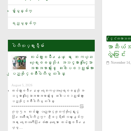
ေလးမ်က္ႏွာၿမိဳ႕နယ္ ေရ ေဘး ကယ္ဆယ္ေရးစခန္းသို႔ အသင့္စားသုံးႏိုင္ေသာအစားအစာမ်ာ
ေမွ်ာ္မွန္းခ်က္
ေရႀကီးနစ္ျမဳပ္မႈဒဏ္ခံရသည့္ ေက်း႐ြာမ်ားရွိ ျပည္သူမ်ားအား ျပည္ခိုင္ၿဖိဳးပါတ
ရည္မွန္းခ်က္
ဒီယိုမန္ဒီကို ရီးယဲလ္မက္ဒရစ္အသင္း ေခၚယူ
ႏိုင္ငံတကာသတင္
ပါတီလႈပ္ရွားမွဳမ်ား
အာဆီယံအ
လွှဲပြောင်း
ေလးမ်က္ႏွာၿမိဳ႕နယ္ ေရ ေဘး ကယ္ဆ
ယ္ေရးစခန္းသို႔ အသင့္စားသုံးႏိုင္ေသာ
November 14,
အစားအစာမ်ားႏွင့္ ေဆးဝါးပစၥည္းမ်ားအား
ျပည္ခိုင္ၿဖိဳးပါတီမွ လႉဒါန္း
August 5, 2026
ေလးမ်က္ႏွာၿမိဳ႕နယ္ ေရေဘးကယ္ဆယ္ေရးစခန္းသို အ
သင့္စားသုံးႏိုင္ေသာအစားအစာမ်ားႏွင့္ ေဆးဝါးပစၥည္းမ်ားအား ျ
ပည္ခိုင္ၿဖိဳးပါတီမွ လႉဒါန္း 
================================= ဩ
ဂုတ္ ၅၊ ေလးမ်က္ႏွာ ျပည္ေထာင္စုႀကံ့ခိုင္ေရးႏွင့္
ဖြံ႕ၿဖိဳးေရးပါတီဥကၠ႒ ဦးခင္ရီ၏ လမ္းၫႊန္ခ်က္
အရ ေရေဘးႀကဳံေတြ႕ခံစားေနရေသာ ေလးမ်က္ႏွာၿမိဳ႕န
ယ္မွ …