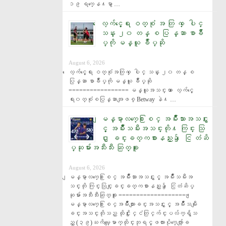
၁၉ ရက္ေန႔မွာ …
ေလ့က်င့္ေရး ဝတ္စုံ အ တြ က္ ေပါင္
သန္း ၂၀ တန္ စ ပြ န္ဆာ စာခ်ဳ
ပ္ကို မန္ယူ ခ်ဳပ္ဆို
August 6, 2026
ေလ့က်င့္ေရး ဝတ္စုံအတြက္ ေပါင္ သန္း ၂၀ တန္ စ
ပြန္ဆာ စာခ်ဳပ္ကို မန္ယူ ခ်ဳပ္ဆို 
================= မန္ယူအသင္းဟာ ေလ့က်င့္ေ
ရး၀တ္စုံစပြန္ဆာအျဖစ္ Betway နဲ႔ …
ျမန္မာ့လက္ေ႐ြးစင္ အမ်ိဳးသားအသင္းႏွ
င့္ အမ်ိဳးသမီးအသင္းတို႔ ကြင္း သြ
င္း ျခင္းခတ္ကစားနည္း၌ ေငြ တံဆိ
ပ္ဆုမ်ားအသီးသီး ဆြတ္ခူး
August 6, 2026
ျမန္မာ့လက္ေ႐ြးစင္ အမ်ိဳးသားအသင္းႏွင့္ အမ်ိဳးသမီးအ
သင္းတို ကြင္းသြင္းျခင္းခတ္ကစားနည္း၌ ေငြတံဆိပ္
ဆုမ်ားအသီးသီးဆြတ္ခူး ==================== ျ
မန္မာ့လက္ေ႐ြးစင္အမ်ိဳးသားျခင္းအသင္းႏွင့္ အမ်ိဳးသမီးျ
ခင္းအသင္းတိုသည္ ထိုင္းႏိုင္ငံတြင္က်င္းပလ်က္ရွိသ
ည့္ (၃၉)ႀကိမ္ေျမာက္ထိုင္းဘုရင့္ဖလားပိုက္ေက်ာ္ျခ