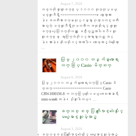
August 7, 2026
တစ္လကို လူတူစက္႐ုပ္ ၁၀၀၀ ထုတ္လုပ္မယ့္ 
မစ္ဆူဘီရွီ ================== ေမာ္ေတာ္ကား
နဲ႔အႀကီးစားစက္မႈလုပ္ငန္းမွာ ဂုဏ္သတင္းႀကီး
မားလွတဲ့ မစ္ဆူဘီရွီကုမၸဏီက အခုဆိုရင္ လူတူ
စက္႐ုပ္ေတြဘက္ကိုလည္း ေျခဦးလွည့္လာပါၿပီ။လူ
တူစက္႐ုပ္ ေဈးကြက္ထဲကိုဝင္လာရာမွာလည္း အင္
နဲ႔အားနဲ႔ဆိုသလိုဝင္လာတာပါ။ ဘာေၾကာင့္လဲဆိုေတာ့ 
…
ယြမ္ ၂၀၀၀ တန္ က်န္းမာေရး
လက္ စြပ္ Casio မိတ္ဆက္
August 6, 2026
ယြမ္ ၂၀၀၀ တန္ က်န္းမာေရးလက္စြပ္ Casio မိ
တ္ဆက္ ======================= Casio 
CRW-H001M-8 က လက္စြပ္ဆိုေပမယ့္ အေသးစားနာရီ 
mini-watch ေလးနဲ႔ ပိုတူပါတယ္။ …
ေခတ္သစ္ စစ္ ပြဲ ကိုေျပာင္းလဲေပးႏိုင္
မယ့္ေမာင္းသူမဲ့ယာဥ္
August 3, 2026
ေခတ္သစ္စစ္ပြဲကိုေျပာင္းလဲေပးႏိုင္မယ့္ေမာင္းသူမဲ့ယာဥ္ 