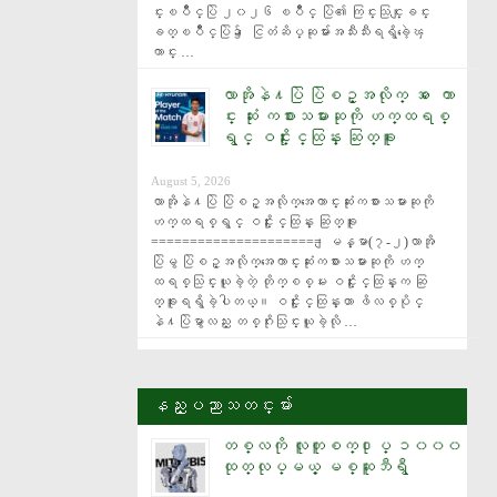
င္းၿပိဳင္ပြဲ ၂၀၂၆ ၿပိဳင္ ပြဲ၏ ကြင္းသြင္းျခင္း
ခတ္ၿပိဳင္ပြဲ၌ ေငြတံဆိပ္ဆုမ်ားအသီးသီးရရွိခဲ့ေၾ
ကာင္း …
လာအိုနဲ႔ပြဲ ပြဲစဥ္အလိုက္ အ ေကာ
င္း ဆုံး ကစားသမားဆုကို ဟက္ထရစ္
ရွင္ ဝင္းႏိုင္ထြန္း ဆြတ္ခူး
August 5, 2026
လာအိုနဲ႔ပြဲ ပြဲစဥ္အလိုက္အေကာင္းဆုံးကစားသမားဆုကို 
ဟက္ထရစ္ရွင္ ဝင္းႏိုင္ထြန္း ဆြတ္ခူး 
====================== ျမန္မာ(၇-၂)လာအို
ပြဲမွ ပြဲစဥ္အလိုက္အေကာင္းဆုံးကစားသမားဆုကို ဟက္
ထရစ္သြင္းယူခဲ့တဲ့ တိုက္စစ္မႉး ဝင္းႏိုင္ထြန္းက ဆြ
တ္ခူးရရွိခဲ့ပါတယ္။ ဝင္းႏိုင္ထြန္းဟာ ဖိလစ္ပိုင္
နဲ႔ပြဲမွာလည္း တစ္ဂိုးသြင္းယူခဲ့လို …
နည္းပညာသတင္းမ်ား
တစ္လကို လူတူစက္႐ုပ္ ၁၀၀၀
ထုတ္လုပ္မယ့္ မစ္ဆူဘီရွီ