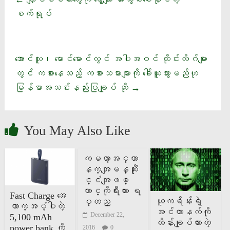
စက်ရုပ်
အောင်သူ၊ မောင်မောင်လွင် အပါအဝင် ထိုင်းလိဂ်များ
တွင် ကစားနေသည့် ကစားသမားများကို ခေါ်ယူသွားမည်ဟု
မြန်မာအသင်းနည်းပြချုပ် ဆို
→
You May Also Like
ကမၻာ့အင္တာ
နက္အျမန္ဆံုးႏို
င္ငံအျဖစ္ ေ
တာင္ကိုရီးယား ရ
Fast Charge အေ
ယူကရိန်းရဲ့
ပ္တည္
ထာက္အပံ့ပါတဲ့
အင်တာနက်ကို
December 22,
5,100 mAh
ထိန်းချုပ်ထားတဲ့
power bank ကို
2016
0