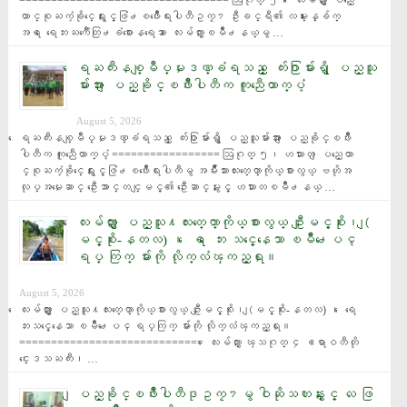
================================= ဩဂုတ္ ၅၊ ေလးမ်က္ႏွာ ျပည္ေ
ထာင္စုႀကံ့ခိုင္ေရးႏွင့္ဖြံ႕ၿဖိဳးေရးပါတီဥကၠ႒ ဦးခင္ရီ၏ လမ္းၫႊန္ခ်က္
အရ ေရေဘးႀကဳံေတြ႕ခံစားေနရေသာ ေလးမ်က္ႏွာၿမိဳ႕နယ္မွ …
ေရႀကီးနစ္ျမဳပ္မႈဒဏ္ခံရသည့္ ေက်း႐ြာမ်ားရွိ ျပည္သူ
မ်ားအား ျပည္ခိုင္ၿဖိဳးပါတီက ကူညီေထာက္ပံ့
August 5, 2026
ေရႀကီးနစ္ျမဳပ္မႈဒဏ္ခံရသည့္ ေက်း႐ြာမ်ားရွိ ျပည္သူမ်ားအား ျပည္ခိုင္ၿဖိဳး
ပါတီက ကူညီေထာက္ပံ့ ================= ဩဂုတ္ ၅၊ ဟသၤာတ ျပည္ေထာ
င္စုႀကံ့ခိုင္ေရးႏွင့္ဖြံ႕ၿဖိဳးေရးပါတီမွ အမ်ိဳးသားလႊတ္ေတာ္ကိုယ္စားလွယ္ ဗဟိုအ
လုပ္အမႈေဆာင္ ဦးေအာင္တင္ျမင့္၏ ဦးေဆာင္မႈႏွင့္ ဟသၤာတၿမိဳ႕နယ္ …
ေလးမ်က္ႏွာ ျပည္သူ႔လႊတ္ေတာ္ကိုယ္စားလွယ္ ဦးျမင့္စိုး၊ (ျ
မင့္စိုး-နတလ) ၊ ေရ ေဘး သင့္ေနေသာ ၿမိဳ႕ေပၚ
ရပ္ ကြက္ မ်ားကို လိုက္လံၾကည့္ရႈ။
August 5, 2026
ေလးမ်က္ႏွာ ျပည္သူ႔လႊတ္ေတာ္ကိုယ္စားလွယ္ ဦးျမင့္စိုး၊ (ျမင့္စိုး-နတလ) ၊ ေရေ
ဘးသင့္ေနေသာ ၿမိဳ႕ေပၚ ရပ္ကြက္ မ်ားကို လိုက္လံၾကည့္ရႈ။ 
============================= ေလးမ်က္ႏွာ ၾသဂုတ္ ၄ ဧရာဝတီတို
င္းေဒသႀကီး၊ …
ျပည္ခိုင္ၿဖိဳးပါတီဒုဥကၠ႒မွ ဝါဆိုသကၤန္းႏွင့္ လႉ ဖြ