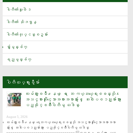
ခ်န္ပီယံ ‌Joshua Van
ပါတီ၏မူ၀ါဒ
ယြမ္ ၂၀၀၀ တန္ က်န္းမာေရး လက္ စြပ္ Casio မိတ္ဆက္
ႏိုင္ငံေတာ္သမၼတ ထိုင္းႏိုင္ငံသို႔ ေရာက္ရွိ
ပါတီ၏ သႏိၷဌာန္
ေလ့က်င့္ေရး ဝတ္စုံ အ တြ က္ ေပါင္ သန္း ၂၀ တန္ စ ပြ န္ဆာ စာခ်ဳပ္ကို မ
ပါတီ၏လုပ္ငန္းစဥ္မ်ား
န္ယူ ခ်ဳပ္ဆို
ျမန္မာ့လက္ေ႐ြးစင္ အမ်ိဳးသားအသင္းႏွင့္ အမ်ိဳးသမီးအသင္းတို႔ ကြင္း သြင္း ျခ
ေမွ်ာ္မွန္းခ်က္
င္းခတ္ကစားနည္း၌ ေငြ တံဆိပ္ဆုမ်ားအသီးသီး ဆြတ္ခူး
ရည္မွန္းခ်က္
ေလးမ်က္ႏွာၿမိဳ႕နယ္ ေရ ေဘး ကယ္ဆယ္ေရးစခန္းသို႔ အသင့္စားသုံးႏိုင္ေသာအစား
အစာမ်ားႏွင့္ ေဆးဝါးပစၥည္းမ်ားအား ျပည္ခိုင္ၿဖိဳးပါတီမွ လႉဒါန္း
ေရႀကီးနစ္ျမဳပ္မႈဒဏ္ခံရသည့္ ေက်း႐ြာမ်ားရွိ ျပည္သူမ်ားအား ျပည္ခိုင္ၿဖိဳး
ပါတီလႈပ္ရွားမွဳမ်ား
ပါတီက ကူညီေထာက္ပံ့
ေလးမ်က္ႏွာၿမိဳ႕နယ္ ေရ ေဘး ကယ္ဆယ္ေရးစခန္းသို႔
ဒီယိုမန္ဒီကို ရီးယဲလ္မက္ဒရစ္အသင္း ေခၚယူ
အသင့္စားသုံးႏိုင္ေသာအစားအစာမ်ားႏွင့္ ေဆးဝါးပစၥည္းမ်ားအား ျ
ျပည္ တြင္း စက္သုံးဆီေဈး တစ္လီတာလွ်င္ က်ပ္ ၁၇၀ မွ ၂၆၅ အထိ ျမင့္
ပည္ခိုင္ၿဖိဳးပါတီမွ လႉဒါန္း
တက္
August 5, 2026
ေလးမ်က္ႏွာၿမိဳ႕နယ္ ေရေဘးကယ္ဆယ္ေရးစခန္းသို အသင့္စားသုံးႏိုင္ေသာအစားအစာ
မ်ားႏွင့္ ေဆးဝါးပစၥည္းမ်ားအား ျပည္ခိုင္ၿဖိဳးပါတီမွ လႉဒါန္း 