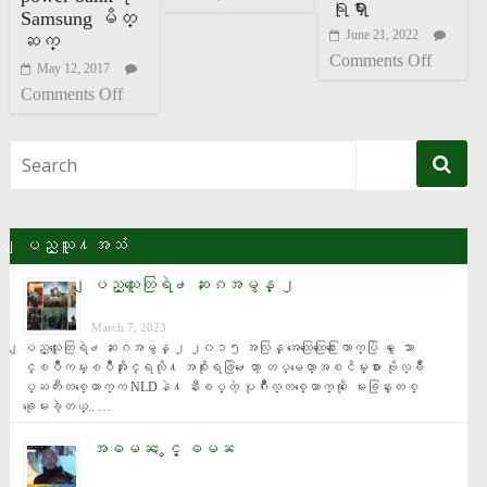
ရုရှား
Samsung မိတ္
June 21, 2022
ဆက္
Comments Off
May 12, 2017
Comments Off
ျပည္သူ႔အသံ
ျပည္သူေတြရဲ႕ ဆႏၵအမွန္ ၂
March 7, 2023
ျပည္သူေတြရဲ႕ ဆႏၵအမွန္ ၂ ၂၀၁၅ အလြန္ အေထြေထြေ႐ြးေကာက္ပြဲ မွ ေသာ
င္ၿပိဳကမ္းၿပိဳအႏိုင္ရလို႔ အစိုးရဖြဲ႕ေတာ့ တပ္မေတာ္အၿငိမ္းစား ဗိုလ္ခ်ဳ
ပ္ႀကီးတစ္ေယာက္က NLDနဲ႔ နီးစပ္တဲ့ ပုဂၢိဳလ္တစ္ေယာက္ကို ေမးခြန္းတစ္
ခုေမးခဲ့တယ္.. …
အဓမၼ ႏွင့္ ဓမၼ