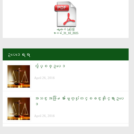
ရွေးကောက်ပွဲကြေငြာ
စာတမ်း_31_10_2025
ဥပေဒေရးရာ
လွ်ပ္စစ္ဥပေဒ
April 26, 2016
အသင္းအဖြဲ႕မ်ားမွတ္ပုံတင္ၿခင္းဆိုင္ရာဥပေ
ဒ
April 26, 2016