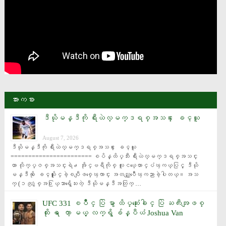
အားကစား
ဒီယိုမန္ဒီကို ရီးယဲလ္မက္ဒရစ္အသင္း ေခၚယူ
August 7, 2026
ဒီယိုမန္ဒီကို ရီးယဲလ္မက္ဒရစ္အသင္း ေခၚယူ 
======================= စပိန္ထိပ္သီး ရီးယဲလ္မက္ဒရစ္အသင္း
ဟာ လိုက္ပ္ဇစ္အသင္းရဲ႕ အိုင္ဗရီကိုစ္ လူငယ္ေတာင္ပံၾကယ္ပြင့္ ဒီယို
မန္ဒီကို ေခၚယူႏိုင္ခဲ့ၿပီျဖစ္ေၾကာင္း အတည္ျပဳေၾကညာခဲ့ပါတယ္။ အသ
က္ (၁၉)ႏွစ္အ႐ြယ္သာရွိေသးတဲ့ ဒီယိုမန္ဒီအတြက္ …
UFC 331 ၿပိဳင္ ပြဲ မွာ ထိပ္ဆုံးေခါင္ ပြဲ ႀကီးအျဖစ္
ထိုး ရ ေတာ့ မယ့္ လက္ရွိ ခ်န္ပီယံ ‌Joshua Van