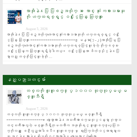
လာအိုနဲ႔ပြဲ ပြဲစဥ္အလိုက္ အ ေကာင္း ဆုံး ကစားသမားဆု
ကို ဟက္ထရစ္ရွင္ ဝင္းႏိုင္ထြန္း ဆြတ္ခူး
August 5, 2026
လာအိုနဲ႔ပြဲ ပြဲစဥ္အလိုက္အေကာင္းဆုံးကစားသမားဆုကို ဟက္ထရစ္ရွင္ ဝင္းႏို
င္ထြန္း ဆြတ္ခူး ====================== ျမန္မာ(၇-၂)လာအိုပြဲမွ ပြဲ
စဥ္အလိုက္အေကာင္းဆုံးကစားသမားဆုကို ဟက္ထရစ္သြင္းယူခဲ့တဲ့ တိုက္စစ္မႉး 
ဝင္းႏိုင္ထြန္းက ဆြတ္ခူးရရွိခဲ့ပါတယ္။ ဝင္းႏိုင္ထြန္းဟာ ဖိလစ္ပိုင္နဲ႔ပြဲ
မွာလည္း တစ္ဂိုးသြင္းယူခဲ့လို …
နည္းပညာသတင္းမ်ား
တစ္လကို လူတူစက္႐ုပ္ ၁၀၀၀ ထုတ္လုပ္မယ့္ မ
စ္ဆူဘီရွီ
August 7, 2026
တစ္လကို လူတူစက္႐ုပ္ ၁၀၀၀ ထုတ္လုပ္မယ့္ မစ္ဆူဘီရွီ 
================== ေမာ္ေတာ္ကားနဲ႔အႀကီးစားစက္မႈလုပ္ငန္းမွာ ဂုဏ္သ
တင္းႀကီးမားလွတဲ့ မစ္ဆူဘီရွီကုမၸဏီက အခုဆိုရင္ လူတူစက္႐ုပ္ေတြဘ
က္ကိုလည္း ေျခဦးလွည့္လာပါၿပီ။လူတူစက္႐ုပ္ ေဈးကြက္ထဲကိုဝင္လာရာမွာလ
ည္း အင္နဲ႔အားနဲ႔ဆိုသလိုဝင္လာတာပါ။ ဘာေၾကာင့္လဲဆိုေတာ့ …