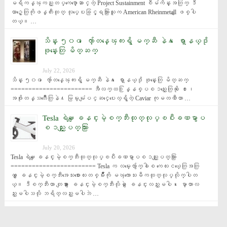
မရိကန္ၾကည္းတပ္ကေဖာ္ေဆာင္တဲ့ Project Sustainment စီမံကိန္းအတြက္ ဒီ
ယာဥ္ေတြကိုဖန္တီးထုတ္ လုပ္ေပးခြင့္ရသြားသူက American Rheinmetall ျဖစ္ပါ
တယ္။ …
သိန္း ၅၀၀ ေက်ာ္တန္ေၾကးရွိ မက္ဆီ နဲ႔ ေရာ္နယ္ဒို
ဖုန္းေတြ မိတ္ဆက္
July 22, 2026
သိန္း ၅၀၀ ေက်ာ္တန္ေၾကးရွိ မက္ဆီ နဲ႔ ေရာ္နယ္ဒို ဖုန္းေတြ မိတ္ဆက္ 
======================= အီလက္ထ႐ြန္နစ္ပစၥည္းေတြကို ေ႐ႊ၊ 
အဖိုးတန္သတၱဳေတြနဲ႔ မြမ္းမံျပင္ဆင္ေပးေလ့ရွိတဲ့ Caviar ကုမၸဏီဟာ …
Tesla ရဲ႕‌ေျခနင္းမဲ့စက္ဘီးထုတ္လုပ္ၿပီးခဏမွာပ
စၥည္းျပတ္သြား
July 20, 2026
Tesla ရဲ႕‌ေျခနင္းမဲ့စက္ဘီးထုတ္လုပ္ၿပီးခဏမွာပစၥည္းျပတ္သြား 
======================== Tesla က လမ္းေလွ်ာက္ခါစ ကေလးငယ္ေတြအတြ
က္ ေျခနင္းမဲ့စက္ဘီးအေသးစားေလးတစ္မ်ိဳးကို မၾကာေသးမီကထုတ္လုပ္လိုက္ပါတ
ယ္။ ဒီစက္ဘီးဟာ တျခား ေျခနင္းမဲ့စက္ဘီးလိုပဲ ေျခနင္းလည္းမပါ၊ ေမာ္တာလ
ည္းမပါသလို ဘရိတ္လည္းမပါဘဲ …