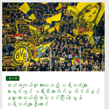
အားကစား
အသံအကျယ်ဆုံးအားပေးသည့် ပရိသတ်များ
စာရင်းတွင် ပရီးမီးယားလိဂ်မှ လိဒ်စ်နှင့်
နယူးကာဆယ်တို့သာပါဝင်ပြီး ဒေါ့မွန်
ပရိသတ်များဦးဆောင်