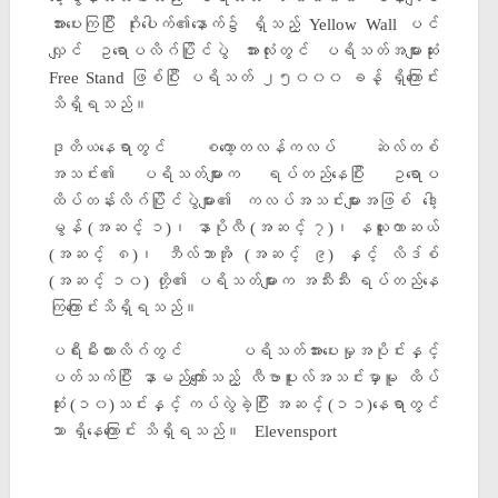
အားပေးကြပြီး ဂိုးပေါက်၏နောက်၌ ရှိသည့် Yellow Wall ပင်
လျှင် ဥရောပလိဂ်ပြိုင်ပွဲ အားလုံးတွင် ပရိသတ်အများဆုံး
Free Stand ဖြစ်ပြီး ပရိသတ် ၂၅၀၀၀ ခန့် ရှိကြောင်း
သိရှိရသည်။
ဒုတိယနေရာတွင် စကော့တလန်ကလပ် ဆဲလ်တစ်
အသင်း၏ ပရိသတ်များက ရပ်တည်နေပြီး ဥရောပ
ထိပ်တန်းလိဂ်ပြိုင်ပွဲများ၏ ကလပ်အသင်းများအဖြစ် ဒေါ့
မွန် (အဆင့် ၁)၊ နာပိုလီ (အဆင့် ၇)၊ နယူးကာဆယ်
(အဆင့် ၈)၊ ဘီလ်ဘာအို (အဆင့် ၉) နှင့် လိဒ်စ်
(အဆင့် ၁၀) တို့၏ ပရိသတ်များက အသီးသီး ရပ်တည်နေ
ကြကြောင်းသိရှိရသည်။
ပရီးမီးယားလိဂ်တွင် ပရိသတ်အားပေးမှုအပိုင်းနှင့်
ပတ်သက်ပြီး နာမည်ကျော်သည့် လီဗာပူးလ်အသင်းမှာမူ ထိပ်
ဆုံး (၁၀)သင်းနှင့် ကပ်လွဲခဲ့ပြီး အဆင့် (၁၁)နေရာတွင်
သာ ရှိနေကြောင်း သိရှိရသည်။ Elevensport