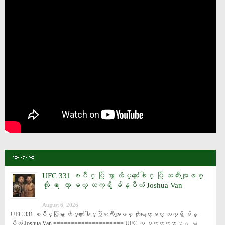
အားကစား
UFC 331 ၿပိဳင္ ပြဲ မွာ ထိပ္ဆုံးေခါင္ ပြဲ ႀကီးအျဖစ္
ထိုး ရ ေတာ့ မယ့္ လက္ရွိ ခ်န္ပီယံ ‌Joshua Van
August 6, 2026
UFC 331 ၿပိဳင္ပြဲမွာ ထိပ္ဆုံးေခါင္ပြဲႀကီးအျဖစ္ ထိုးရေတာ့မယ့္ လက္ရွိ ခ်န္
ပီယံ ‌Joshua Van ==================== UFC က စက္တက္ဘာ ၁၉ ရ