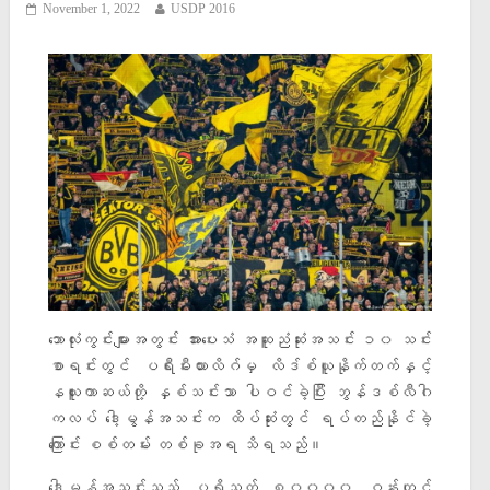
November 1, 2022
USDP 2016
ဘောလုံးကွင်းများအတွင်း အားပေးသံ အဆူညံဆုံးအသင်း ၁၀ သင်း
စာရင်းတွင် ပရီးမီးယားလိဂ်မှ လိဒ်စ်ယူနိုက်တက်နှင့်
နယူးကာဆယ်တို့ နှစ်သင်းသာ ပါဝင်ခဲ့ပြီး ဘွန်ဒစ်လီဂါ
ကလပ် ဒေ့ါမွန်အသင်းက ထိပ်ဆုံးတွင် ရပ်တည်နိုင်ခဲ့
ကြောင်း စစ်တမ်း တစ်ခုအရ သိရသည်။
ဒေါ့မွန်အသင်းသည် ပရိသတ် ၈၀၀၀၀ ဝန်းကျင်