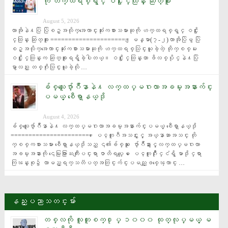
ကို ဟက္ထရစ္ရွင္ ဝင္းႏိုင္ထြန္း ဆြတ္ခူး
August 5, 2026
လာအိုနဲ႔ပြဲ ပြဲစဥ္အလိုက္အေကာင္းဆုံးကစားသမားဆုကို ဟက္ထရစ္ရွင္ ဝင္းႏို
င္ထြန္း ဆြတ္ခူး ====================== ျမန္မာ(၇-၂)လာအိုပြဲမွ ပြဲ
စဥ္အလိုက္အေကာင္းဆုံးကစားသမားဆုကို ဟက္ထရစ္သြင္းယူခဲ့တဲ့ တိုက္စစ္မႉး 
ဝင္းႏိုင္ထြန္းက ဆြတ္ခူးရရွိခဲ့ပါတယ္။ ဝင္းႏိုင္ထြန္းဟာ ဖိလစ္ပိုင္နဲ႔ပြဲ
မွာလည္း တစ္ဂိုးသြင္းယူခဲ့လို …
ခ်စ္သူေဂ်ာ္ဂ်ီနာနဲ႔ လက္ထပ္မဂၤလာအခမ္းအနားက်င္း
ပမယ့္ စီေရာ္နယ္ဒို
August 4, 2026
ခ်စ္သူေဂ်ာ္ဂ်ီနာနဲ႔ လက္ထပ္မဂၤလာအခမ္းအနားက်င္းပမယ့္ စီေရာ္နယ္ဒို 
======================= ေပၚတူဂီအသင္းႏွင့္ အယ္နာဆာအသင္း တို
က္စစ္ကစားသမား စီေရာ္နယ္ဒိုသည္ ၎၏ခ်စ္သူ ေဂ်ာ္ဂ်ီနာႏွင့္လက္ထပ္မဂၤလာ
အခမ္းအနားကို ၎ေမြးဖြားႀကီးျပင္းရာ ဇာတိရပ္ေျမ ေပၚတူဂီႏိုင္ငံရွိ မာဒိုင္ရာ
ကြၽန္းစု၌ လာမည့္ရက္သတၱပတ္အတြင္းက်င္းပမည္ျဖစ္ေၾကာင္း …
နည္းပညာသတင္းမ်ား
တစ္လကို လူတူစက္႐ုပ္ ၁၀၀၀ ထုတ္လုပ္မယ့္ မ