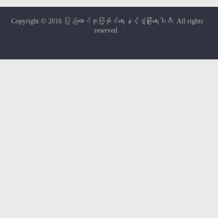
Copyright © 2016
ပြည်ထောင်စုကြံ့ခိုင်ရေးနှင့်ဖွံ့ဖြိုးရေးပါတီ
. All rights
reserved.