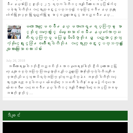
မိဳ႕နယ္မ်ားတြင္ ဇူလိုင္ ၂၅ ရက္က ပါတီဝင္အဆိုျပဳလႊာေပးအပ္ပြဲမ်ားက်င္း
ပခဲ့ရာ ပါတီသို႔ဝင္ေရာက္ျခင္းႏွင့္ပတ္သက္၍ ဝမ္းတြင္းၿမိဳ႕နယ္ ဘုရားျ
ဖဴေက်းရြာအုပ္စု ရြာရွည္ေက်းရြာမွ ေမာင္စည္သူေအာင္ႏွင့္ သာစည္ၿမိဳ႕နယ္ …
မဟာေအာင္ေျမၿမိဳ႕နယ္ မဟာအေရွ႕ရပ္ကြက္မွ ေမာ
င္စုိင္းထက္ေက်ာ္ႏွင့္ ခ်မ္းေအးသာစံၿမိဳ႕နယ္ ကံေကာက္ႀ
ကီးရပ္ကြက္မွ မယြန္းမီမီေဇာ္တုိ႔မွ ျပည္ေထာင္စုၾ
ကံ့ခုိင္ေရးႏွင့္ဖြံ႕ၿဖိဳးေရးပါတီသုိ႔ ဝင္ေရာက္ျခင္းႏွင့္ပတ္သက္၍ ​ေျ
ပာျကားသြား​ေသာစကားသံမ်ား
July 26, 2018
  အမ်ဳိးသားေရးမူဝါဒကိုဦးတည္ၿပီး ဒို႔တာဝန္အေရးသံုးပါးကို ဦးထိပ္ထားေဆာင္ရြ
က္ေနတာျဖစ္တဲ့အတြက္ ကြၽန္ေတာ္တို႔လိုျပည္သူေတြ အားကိုးထိုက္တဲ့ပါတီႀကီးျဖ
စ္တာကို သိျမင္ၾကားသိရတဲ့အတြက္ ယံုၾကည္စိတ္နဲ႔ အခုလို ပါတီကိုဝင္ေ
ရာက္လာျခင္းျဖစ္ပါတယ္​။ မႏၲေလးတိုင္းေဒသႀကီး ပါတီ႐ံုးခန္းမ၌က်င္းပေသာ 
မႏၲေလးၿမိဳ႕ေပၚေလးၿမိဳ႕နယ္ ပါတီဝင္အဆုိျပဳလႊာစုေပါင္းေပးအပ္ပြဲအခမ္း
အနားကုိ ဇူလိုင္ …
သီချင်း