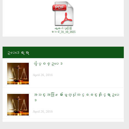
ရွေးကောက်ပွဲကြေငြာ
စာတမ်း_31_10_2025
ဥပေဒေရးရာ
လွ်ပ္စစ္ဥပေဒ
April 26, 2016
အသင္းအဖြဲ႕မ်ားမွတ္ပုံတင္ၿခင္းဆိုင္ရာဥပေ
ဒ
April 26, 2016