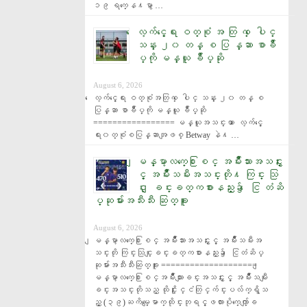
၁၉ ရက္ေန႔မွာ …
ေလ့က်င့္ေရး ဝတ္စုံ အ တြ က္ ေပါင္
သန္း ၂၀ တန္ စ ပြ န္ဆာ စာခ်ဳ
ပ္ကို မန္ယူ ခ်ဳပ္ဆို
August 6, 2026
ေလ့က်င့္ေရး ဝတ္စုံအတြက္ ေပါင္ သန္း ၂၀ တန္ စ
ပြန္ဆာ စာခ်ဳပ္ကို မန္ယူ ခ်ဳပ္ဆို 
================= မန္ယူအသင္းဟာ ေလ့က်င့္ေ
ရး၀တ္စုံစပြန္ဆာအျဖစ္ Betway နဲ႔ …
ျမန္မာ့လက္ေ႐ြးစင္ အမ်ိဳးသားအသင္းႏွ
င့္ အမ်ိဳးသမီးအသင္းတို႔ ကြင္း သြ
င္း ျခင္းခတ္ကစားနည္း၌ ေငြ တံဆိ
ပ္ဆုမ်ားအသီးသီး ဆြတ္ခူး
August 6, 2026
ျမန္မာ့လက္ေ႐ြးစင္ အမ်ိဳးသားအသင္းႏွင့္ အမ်ိဳးသမီးအ
သင္းတို ကြင္းသြင္းျခင္းခတ္ကစားနည္း၌ ေငြတံဆိပ္
ဆုမ်ားအသီးသီးဆြတ္ခူး ==================== ျ
မန္မာ့လက္ေ႐ြးစင္အမ်ိဳးသားျခင္းအသင္းႏွင့္ အမ်ိဳးသမီးျ
ခင္းအသင္းတိုသည္ ထိုင္းႏိုင္ငံတြင္က်င္းပလ်က္ရွိသ
ည့္ (၃၉)ႀကိမ္ေျမာက္ထိုင္းဘုရင့္ဖလားပိုက္ေက်ာ္ျခ