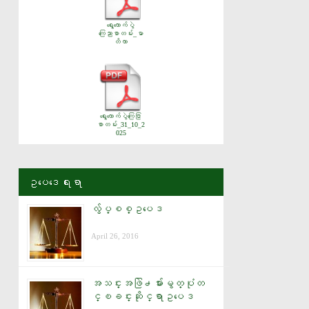
ရွေးကောက်ပွဲ
ကြေညာစာတမ်း_မာ
တိကာ
ရွေးကောက်ပွဲကြေငြာ
စာတမ်း_31_10_2
025
ဥပေဒေရးရာ
လွ်ပ္စစ္ဥပေဒ
April 26, 2016
အသင္းအဖြဲ႕မ်ားမွတ္ပုံတ
င္ၿခင္းဆိုင္ရာဥပေဒ