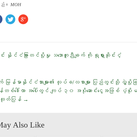
ါသည်။
MOH
ောင်း နိုင်ငံခြားတင်ပို့မှု သဘောတူညီချက် ကို ရုရှားဆိုင်းငံ့
 မြန်မာနိုင်ငံသားများ၏ လုပ်ခ/လစာများ ပြည်တွင်းသို့ လွှဲပို့
စ်ဒေါ်လာ အပေါ်တွင် ကျပ် ၃၀ အပိုဆောင်းငွေအဖြစ် ပံ့ပိုး
ထုတ်ပြန်
→
May Also Like