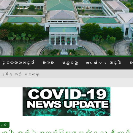
ႏိုင္ငံတကာသတင္းမ်ား
အားကစား
နည္းပညာ
ေဆာင္းပါး
အင
က႑မ်ား
၀ မွ ၂၆၅ အထိ ျမင့္တက္
ဆူဘီရွီ
န္ပီယံ ‌Joshua Van
်ဳပ္ဆို
းမ်ား
ခတ္ကစားနည္း၌ ေငြ တံဆိပ္ဆုမ်ားအသီးသီး ဆြတ္ခူး