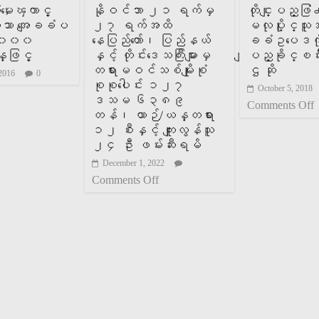
ံမႈေၾကာင့္
နိုဝင်ဘာ ၂၁ ရက်မှ
တိုင္းျပည္ဖြံ
းေသာ အေျခခံပ
၂၇ ရက်အထိ
မလုပ္ႏိုင္သူ
 ၄,၀၀၀
နေပြည်တော်၊ ပြည်နယ်
ခခံဥပေဒကို
ဖြင့္
နှင့် တိုင်းဒေသကြီးများမှ
ျပည္ခိုင္ၿဖ
တရားမဝင်သစ်မျိုးစုံ
ဌ ဆို
 2016
0
စုစုပေါင်း ၁၂၇
October 5, 2018
ဒသမ ၆၃၈၉
Comments Off
တန်၊ ယာဉ်/ယန္တရား
၁၂ စီးနှင့် ကျူးလွန်သူ
၂၄ ဦး ဖမ်းဆီးရမိ
December 1, 2022
Comments Off