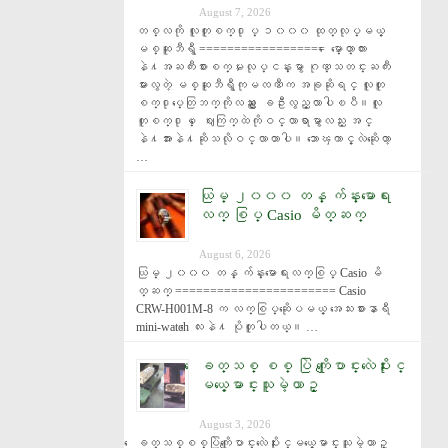
August 7, 2026
တစ္လကို လူတူစက္႐ုပ္ ၁၀၀၀ ထုတ္လုပ္မယ့္ 
မစ္ဆူဘီရွီ ================== ေမာ္ေတာ္ကား
နဲ႔အႀကီးစားစက္မႈလုပ္ငန္းမွာ ဂုဏ္သတင္းႀကီး
မားလွတဲ့ မစ္ဆူဘီရွီကုမၸဏီက အခုဆိုရင္ လူတူ
စက္႐ုပ္ေတြဘက္ကိုလည္း ေျခဦးလွည့္လာပါၿပီ။လူ
တူစက္႐ုပ္ ေဈးကြက္ထဲကိုဝင္လာရာမွာလည္း အင္
နဲ႔အားနဲ႔ဆိုသလိုဝင္လာတာပါ။ ဘာေၾကာင့္လဲဆိုေတာ့ 
…
ယြမ္ ၂၀၀၀ တန္ က်န္းမာေရး
လက္ စြပ္ Casio မိတ္ဆက္
August 6, 2026
ယြမ္ ၂၀၀၀ တန္ က်န္းမာေရးလက္စြပ္ Casio မိ
တ္ဆက္ ======================= Casio 
CRW-H001M-8 က လက္စြပ္ဆိုေပမယ့္ အေသးစားနာရီ 
mini-watch ေလးနဲ႔ ပိုတူပါတယ္။ …
ေခတ္သစ္ စစ္ ပြဲ ကိုေျပာင္းလဲေပးႏိုင္
မယ့္ေမာင္းသူမဲ့ယာဥ္
August 3, 2026
ေခတ္သစ္စစ္ပြဲကိုေျပာင္းလဲေပးႏိုင္မယ့္ေမာင္းသူမဲ့ယာဥ္ 