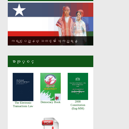
ကရင္ျပည္နယ္ သတင္းမ်ား ၾကည့္ရန္
စာအုပ္စင္
2008
Democracy Book
The Electronic
Constitution
Transactions Law
(Eng-MM)