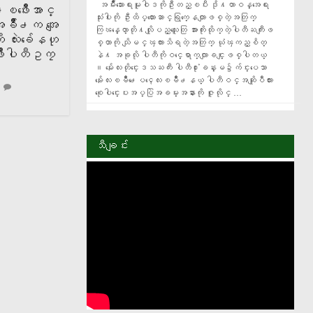
  အမ်ဳိးသားေရးမူဝါဒကိုဦးတည္ၿပီး ဒို႔တာဝန္အေရး
႕ၿဖိဳးေအာင္
သံုးပါးကို ဦးထိပ္ထားေဆာင္ရြက္ေနတာျဖစ္တဲ့အတြက္ 
အခ်ိဳ႕က အေျ
ကြၽန္ေတာ္တို႔လိုျပည္သူေတြ အားကိုးထိုက္တဲ့ပါတီႀကီးျဖ
 လႊဲခ်ေနဟု
စ္တာကို သိျမင္ၾကားသိရတဲ့အတြက္ ယံုၾကည္စိတ္
ိဳးပါတီဥကၠ
နဲ႔ အခုလို ပါတီကိုဝင္ေရာက္လာျခင္းျဖစ္ပါတယ္​
။ မႏၲေလးတိုင္းေဒသႀကီး ပါတီ႐ံုးခန္းမ၌က်င္းပေသာ 
မႏၲေလးၿမိဳ႕ေပၚေလးၿမိဳ႕နယ္ ပါတီဝင္အဆုိျပဳလႊာ
စုေပါင္းေပးအပ္ပြဲအခမ္းအနားကုိ ဇူလိုင္ …
သီချင်း