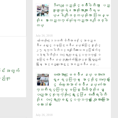
ဒီကေန့ျပည္ခုိင္ၿဖိဳးပါတီဟာ ျပည္
သူလူထုရဲ႔အားကိုးအားထားျပဳရမ
ယ္႕ပါတီျဖစ္တယ္ဆိုတာ ကြၽန္မ
တို႔ နားလည္လက္ခံယုံၾကည္လာၿပီျဖစ္ပါ
တယ္
July 26, 2018
  မႏၲေလးတိုင္းေဒသႀကီး မိတီၴလာခ႐ိုင္ သာစည္ၿ
မိဳ႕နယ္ႏွင့္ ဝမ္းတြင္းၿမိဳ႕နယ္မ်ားတြင္ ဇူလိုင္ 
၂၅ ရက္က ပါတီဝင္အဆိုျပဳလႊာေပးအပ္ပြဲမ်ားက်င္း
ပခဲ့ရာ ပါတီသို႔ဝင္ေရာက္ျခင္းႏွင့္ပတ္သက္၍ ဝ
မ္းတြင္းၿမိဳ႕နယ္ ဘုရားျဖဴေက်းရြာအုပ္စု ရြာရွည္ေက်း
ရြာမွ ေမာင္စည္သူေအာင္ႏွင့္ သာစည္ၿမိဳ႕နယ္ …
ခြင်းအတွက်
မဟာေအာင္ေျမၿမိဳ႕နယ္ မဟာအေ
မည်ဟု
ရွ႕ရပ္ကြက္မွ ေမာင္စုိင္းထက္ေက်ာ္ႏွ
င့္ ခ်မ္းေအးသာစံၿမိဳ႕နယ္ ကံေကာ
က္ႀကီးရပ္ကြက္မွ မယြန္းမီမီေဇာ္တုိ႔မွ ျ
ပည္ေထာင္စုၾကံ့ခုိင္ေရးႏွင့္ဖြံ႕ၿဖိဳးေရးပါတီ
သုိ႔ ဝင္ေရာက္ျခင္းႏွင့္ပတ္သက္၍ ​ေျပာျကားသြား​ေသာ
စကားသံမ်ား
July 26, 2018