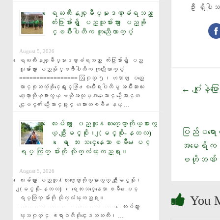
ဦး ရှိပ
ေရႀကီးနစ္ျမဳပ္မႈဒဏ္ခံရသည့္ ေ
က်း႐ြာမ်ားရွိ ျပည္သူမ်ားအား ျပည္ခို
င္ၿဖိဳးပါတီက ကူညီေထာက္ပံ့
August 5, 2026
ေရႀကီးနစ္ျမဳပ္မႈဒဏ္ခံရသည့္ ေက်း႐ြာမ်ားရွိ ျပည္
သူမ်ားအား ျပည္ခိုင္ၿဖိဳးပါတီက ကူညီေထာက္ပံ့ 
================= ဩဂုတ္ ၅၊ ဟသၤာတ ျပည္ေ
ထာင္စုႀကံ့ခိုင္ေရးႏွင့္ဖြံ႕ၿဖိဳးေရးပါတီမွ အမ်ိဳးသားလႊ
ဂျုံနဲ့ပြ
←
တ္ေတာ္ကိုယ္စားလွယ္ ဗဟိုအလုပ္အမႈေဆာင္ ဦးေအာင္တ
င္ျမင့္၏ ဦးေဆာင္မႈႏွင့္ ဟသၤာတၿမိဳ႕နယ္ …
ေလးမ်က္ႏွာ ျပည္သူ႔လႊတ္ေတာ္ကိုယ္စားလွ
ပြည်ပရောက်
ယ္ ဦးျမင့္စိုး၊ (ျမင့္စိုး-နတလ)
၊ ေရ ေဘး သင့္ေနေသာ ၿမိဳ႕ေပၚ
အမေရိကန်တ
ရပ္ ကြက္ မ်ားကို လိုက္လံၾကည့္ရႈ။
ဗဟိုဘဏ် 
August 5, 2026
ေလးမ်က္ႏွာ ျပည္သူ႔လႊတ္ေတာ္ကိုယ္စားလွယ္ ဦးျမင့္စိုး၊ 
(ျမင့္စိုး-နတလ) ၊ ေရေဘးသင့္ေနေသာ ၿမိဳ႕ေပၚ 
You 
ရပ္ကြက္ မ်ားကို လိုက္လံၾကည့္ရႈ။ 
============================= ေလးမ်က္ႏွာ 
ၾသဂုတ္ ၄ ဧရာဝတီတိုင္းေဒသႀကီး၊ …