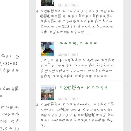
March 7, 2023
ျပည္သူေတြရဲ႕ ဆႏၵအမွန္ ၂ ၂၀၁၅ အလြန္ အေ
ထြေထြေ႐ြးေကာက္ပြဲ မွ ေသာင္ၿပိဳကမ္းၿပိဳအႏိုင္ရလို႔ 
အစိုးရဖြဲ႕ေတာ့ တပ္မေတာ္အၿငိမ္းစား ဗိုလ္ခ်ဳပ္ႀ
ကီးတစ္ေယာက္က NLDနဲ႔ နီးစပ္တဲ့ ပုဂၢိဳလ္တစ္ေယာ
က္ကို ေမးခြန္းတစ္ခုေမးခဲ့တယ္.. …
အဓမၼ ႏွင့္ ဓမၼ
March 3, 2023
်နေ့၊ ည
၂၀၂၁ ခုႏွစ္ ေဖေဖာ္ဝါရီလ ၁ ရက္ေန႔ေနာက္ပိုင္း 
ရာ COVID-
လူမႈကြန္ယက္မွာ နဲ႔ အဓမၼ ဆိုတဲ့ ပါဠိေဝါဟာရ
်နှုန်းမှာ
ကို တြင္တြင္သုံးလာၾကပါတယ္။ တစ္ခ်ိဳ႕လဲနားလ
ည္လို႔ ေျပာတာရွိသလို႔ အမ်ားစုကေတာ့ ဂဃနဏ …
ျပည္သူေတြရဲ႕ ဆႏၵအမွန္
ေးခဲ့ပြီး
်။
March 3, 2023
ျပည္သူေတြရဲ႕ ဆႏၵအမွန္ ယေန႔ ျမန္မာႏိုင္ငံတြ
ိကုသမှု ပေး
င္ ယေန႔ ႀကဳံေတြ႕ေနရေသာ ျပႆနာအရပ္ရပ္ရဲ႕ 
့် ယနေ့အထိ
ဇစ္ျမစ္က ၂၀၂၀ ခုႏွစ္ အေထြေထြေ႐ြးေကာက္ပြဲ မဲသ
မာမႈ။ ဘယ္ေလာက္ေတာင္ မဲသမာမႈျဖစ္လဲဆိုေတာ့ သိပ္ေ
နေ့ တွင်
တာ့ …
 (၁၉,၄၈၂)