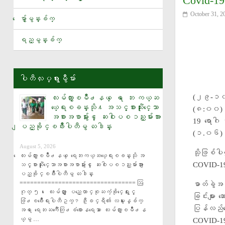
Covid-19
ေလးမ်က္ႏွာၿမိဳ႕နယ္ ေရ ေဘး ကယ္ဆယ္ေရးစခန္းသို႔ အသင့္စားသုံးႏိုင္ေသာအစားအစာမ်ာ
October 31, 2
ေမွ်ာ္မွန္းခ်က္
ေရႀကီးနစ္ျမဳပ္မႈဒဏ္ခံရသည့္ ေက်း႐ြာမ်ားရွိ ျပည္သူမ်ားအား ျပည္ခိုင္ၿဖိဳးပါတ
ရည္မွန္းခ်က္
ဒီယိုမန္ဒီကို ရီးယဲလ္မက္ဒရစ္အသင္း ေခၚယူ
ပါတီလႈပ္ရွားမွဳမ်ား
(၂၉-၁၀
ေလးမ်က္ႏွာၿမိဳ႕နယ္ ေရ ေဘး ကယ္ဆ
ယ္ေရးစခန္းသို႔ အသင့္စားသုံးႏိုင္ေသာ
(၈:၀၀) န
အစားအစာမ်ားႏွင့္ ေဆးဝါးပစၥည္းမ်ားအား
19 ရောဂါ 
ျပည္ခိုင္ၿဖိဳးပါတီမွ လႉဒါန္း
(၁.၀၆) ရ
August 5, 2026
သို့ဖြစ်
ေလးမ်က္ႏွာၿမိဳ႕နယ္ ေရေဘးကယ္ဆယ္ေရးစခန္းသို အ
COVID-19
သင့္စားသုံးႏိုင္ေသာအစားအစာမ်ားႏွင့္ ေဆးဝါးပစၥည္းမ်ားအား ျ
ပည္ခိုင္ၿဖိဳးပါတီမွ လႉဒါန္း 
================================= ဩ
ဓာတ်ခွဲအတည
ဂုတ္ ၅၊ ေလးမ်က္ႏွာ ျပည္ေထာင္စုႀကံ့ခိုင္ေရးႏွင့္
ခြင်းများ
ဖြံ႕ၿဖိဳးေရးပါတီဥကၠ႒ ဦးခင္ရီ၏ လမ္းၫႊန္ခ်က္
ပြန်လည်
အရ ေရေဘးႀကဳံေတြ႕ခံစားေနရေသာ ေလးမ်က္ႏွာၿမိဳ႕န
ယ္မွ …
COVID-19