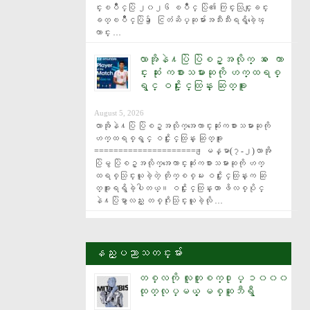
င္းၿပိဳင္ပြဲ ၂၀၂၆ ၿပိဳင္ ပြဲ၏ ကြင္းသြင္းျခင္း
ခတ္ၿပိဳင္ပြဲ၌ ေငြတံဆိပ္ဆုမ်ားအသီးသီးရရွိခဲ့ေၾ
ကာင္း …
လာအိုနဲ႔ပြဲ ပြဲစဥ္အလိုက္ အ ေကာ
င္း ဆုံး ကစားသမားဆုကို ဟက္ထရစ္
ရွင္ ဝင္းႏိုင္ထြန္း ဆြတ္ခူး
August 5, 2026
လာအိုနဲ႔ပြဲ ပြဲစဥ္အလိုက္အေကာင္းဆုံးကစားသမားဆုကို 
ဟက္ထရစ္ရွင္ ဝင္းႏိုင္ထြန္း ဆြတ္ခူး 
====================== ျမန္မာ(၇-၂)လာအို
ပြဲမွ ပြဲစဥ္အလိုက္အေကာင္းဆုံးကစားသမားဆုကို ဟက္
ထရစ္သြင္းယူခဲ့တဲ့ တိုက္စစ္မႉး ဝင္းႏိုင္ထြန္းက ဆြ
တ္ခူးရရွိခဲ့ပါတယ္။ ဝင္းႏိုင္ထြန္းဟာ ဖိလစ္ပိုင္
နဲ႔ပြဲမွာလည္း တစ္ဂိုးသြင္းယူခဲ့လို …
နည္းပညာသတင္းမ်ား
တစ္လကို လူတူစက္႐ုပ္ ၁၀၀၀
ထုတ္လုပ္မယ့္ မစ္ဆူဘီရွီ