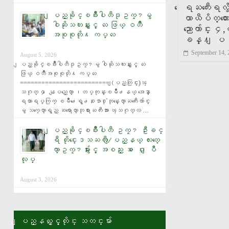
ေရႀကီးေရလွ်
ျပည္ခိုင္ၿဖိဳးပါတီဒုဥကၠ႒မွ
ယာယီပိတ္ထာ
ဝါဆိုသကၤန္းႏွင့္ လႉ ဖြယ္ ဝတၳဳ
ညာေက်ာင္း
အစုစုတို႔ ကပ္လႉ
ခန္႔ ျပန္
September 14,
August 5, 2026
ျပည္ခိုင္ၿဖိဳးပါတီဒုဥကၠ႒မွ ဝါဆိုသကၤန္းႏွင့္ လႉ
ဖြယ္ ဝတၳဳအစုစုတို႔ ကပ္လႉ 
========================= (ျပည္တြင္း)ၾ
သဂုတ္ ၄ ေနျပည္ေတာ္ ၊တပ္ကုန္းၿမိဳ႕နယ္ အေနာ္
ရထာရပ္ကြက္ ၿမိဳ႕ေရွ႕စႏၵာ႐ုံဘုန္းေတာ္ႀကီးေက်ာင္း
မွ သက္ေတာ္ရွည္ ဆရာေတာ္ဘုရားႀကီးအား ၾသဂုတ္လ …
ျပည္ခိုင္ၿဖိဳးပါတီ ဥကၠ႒ ဦးခင္
ရီ တိုင္းေဒသႀကီး/ျပည္နယ္ လႊတ္ေ
တာ္ဥကၠ႒မ်ားႏွင့္ အစည္း အ ေဝး ျပဳ
လုပ္
August 3, 2026
ျပည္နယ္ႏွင့္တိုင္း သတင္းမ်ား