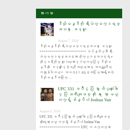
အားကစား
ဒီယိုမန္ဒီကို ရီးယဲလ္မက္ဒရစ္
အသင္း ေခၚယူ
August 7, 2026
ဒီယိုမန္ဒီကို ရီးယဲလ္မက္ဒရစ္အသင္း ေခၚယူ 
======================= စပိန္ထိပ္သီး ရီး
ယဲလ္မက္ဒရစ္အသင္းဟာ လိုက္ပ္ဇစ္အသင္းရဲ႕ 
အိုင္ဗရီကိုစ္ လူငယ္ေတာင္ပံၾကယ္ပြင့္ ဒီယိုမ
န္ဒီကို ေခၚယူႏိုင္ခဲ့ၿပီျဖစ္ေၾကာင္း အတည္ျပဳေၾ
ကညာခဲ့ပါတယ္။ အသက္ (၁၉)ႏွစ္အ႐ြယ္သာရွိေသးတဲ့ 
ဒီယိုမန္ဒီအတြက္ …
UFC 331 ၿပိဳင္ ပြဲ မွာ ထိပ္ဆုံးေခါ
င္ ပြဲ ႀကီးအျဖစ္ ထိုး ရ ေတာ့ မယ့္
လက္ရွိ ခ်န္ပီယံ ‌Joshua Van
August 6, 2026
UFC 331 ၿပိဳင္ပြဲမွာ ထိပ္ဆုံးေခါင္ပြဲႀကီးအျဖစ္ 
ထိုးရေတာ့မယ့္ လက္ရွိ ခ်န္ပီယံ ‌Joshua Van 
==================== UFC က စက္တက္ဘာ 