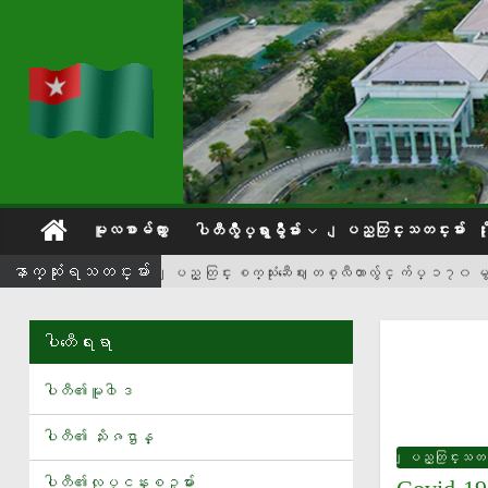
မူလစာမ်က္ႏွာ
ျပည္တြင္းသတင္းမ်ား
ပါတီလွဳပ္ရွားမွဳမ်ား
ေနာက္ဆံုးရသတင္းမ်ား
ျပည္ တြင္း စက္သုံးဆီေဈး တစ္လီတာလွ်င္ က်ပ္ ၁၇
တစ္လကို လူတူစက္႐ုပ္ ၁၀၀၀ ထုတ္လုပ္မယ့္ မစ္
UFC 331 ၿပိဳင္ ပြဲ မွာ ထိပ္ဆုံးေခါင္ ပြဲ ႀကီးအျဖစ္ ထိုး ရ ေတာ့ မယ့္ လက္ရွိ ခ်
ပါတီေရးရာ
ယြမ္ ၂၀၀၀ တန္ က်န္းမာေရး လက္ စြပ္ Casio မိတ္ဆက္
ပါတီ၏မူ၀ါဒ
ႏိုင္ငံေတာ္သမၼတ ထိုင္းႏိုင္ငံသို႔ ေရာက္ရွိ
ပါတီ၏ သႏိၷဌာန္
ေလ့က်င့္ေရး ဝတ္စုံ အ တြ က္ ေပါင္ သန္း ၂၀ တန္ စ ပြ န္ဆာ စာခ်ဳပ္ကို မန္ယူ ခ
ျပည္တြင္းသတင္
ျမန္မာ့လက္ေ႐ြးစင္ အမ်ိဳးသားအသင္းႏွင့္ အမ်ိဳးသမီးအသင္းတို႔ ကြင္း သြင္း ျခင္း
ပါတီ၏လုပ္ငန္းစဥ္မ်ား