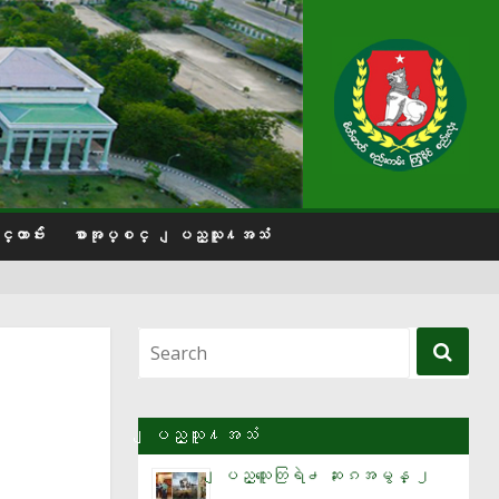
္တာဗ်ဴး
စာအုပ္စင္
ျပည္သူ႔အသံ
ျပည္သူ႔အသံ
ျပည္သူေတြရဲ႕ ဆႏၵအမွန္ ၂