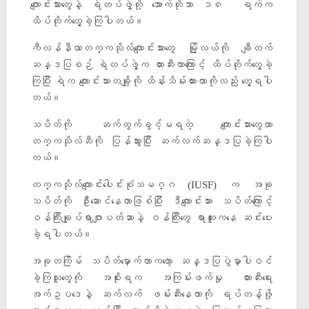
ကျောင်းသားတွေနဲ့ ရဲတပ်ဖွဲ့တို့ အောက်တိုဘာ ၁၈ ရက်က
ထိပ်တိုက်တွေ့ခဲ့ကြပါတယ်။
ကီလန်နီယာတက္ကသိုလ်ကျောင်းသားတွေ မြို့လယ်ကို ချီတက်
ဆန္ဒပြစဉ် ရဲတပ်ဖွဲ့က တားဆီးတာကြောင့် ထိပ်တိုက်တွေ့ခဲ့
ကြပြီး ရဲက ကျောင်းသားတချို့ကို ထိန်းသိမ်းထားတာကိုလည်း တွေ့ရပါ
တယ်။
သပိတ်ကို ဆက်ထွက်ခွင့်မရတဲ့ ကျောင်းသားတွေဟာ
တက္ကသိုလ်ဆီကို ပြန်သွားပြီး ဆက်လက်ဆန္ဒပြခဲ့ကြပါ
တယ်။
တက္ကသိုလ်ကျောင်းပေါင်းစုံသမဂ္ဂ (IUSF) က အခု
သပိတ်ကို ဦးဆောင်နေတာဖြစ်ပြီး ဒီကျောင်းသား သပိတ်ကြောင့်
ဝန်ကြီးချုပ်ရာဂျာပတ်ဆာနဲ့ ဝန်ကြီးတွေ ရာထူးကနေ ဆင်းပေး
ခဲ့ရပါတယ်။
အခုတကြိမ် သပိတ်မှောက်တာကတော့ ဆန္ဒပြပွဲမှာပါဝင်
ခဲ့ကြသူတွေကို အစိုးရက အကြမ်းဖက်မှု တားဆီးရေး
အက်ဥပဒေနဲ့ ဆက်လက် ဖမ်းဆီးနေတာကို ရပ်တန့်ဖို့