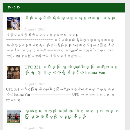
အားကစား
ဒီယိုမန္ဒီကို ရီးယဲလ္မက္ဒရစ္အသင္း ေခၚယူ
August 7, 2026
ဒီယိုမန္ဒီကို ရီးယဲလ္မက္ဒရစ္အသင္း ေခၚယူ 
======================= စပိန္ထိပ္သီး ရီးယဲလ္မက္ဒရစ္အသင္း
ဟာ လိုက္ပ္ဇစ္အသင္းရဲ႕ အိုင္ဗရီကိုစ္ လူငယ္ေတာင္ပံၾကယ္ပြင့္ ဒီယို
မန္ဒီကို ေခၚယူႏိုင္ခဲ့ၿပီျဖစ္ေၾကာင္း အတည္ျပဳေၾကညာခဲ့ပါတယ္။ အသ
က္ (၁၉)ႏွစ္အ႐ြယ္သာရွိေသးတဲ့ ဒီယိုမန္ဒီအတြက္ …
UFC 331 ၿပိဳင္ ပြဲ မွာ ထိပ္ဆုံးေခါင္ ပြဲ ႀကီးအျဖစ္
ထိုး ရ ေတာ့ မယ့္ လက္ရွိ ခ်န္ပီယံ ‌Joshua Van
August 6, 2026
UFC 331 ၿပိဳင္ပြဲမွာ ထိပ္ဆုံးေခါင္ပြဲႀကီးအျဖစ္ ထိုးရေတာ့မယ့္ လက္ရွိ ခ်န္
ပီယံ ‌Joshua Van ==================== UFC က စက္တက္ဘာ ၁၉ ရ
က္ေန႔မွာ …
ေလ့က်င့္ေရး ဝတ္စုံ အ တြ က္ ေပါင္ သန္း ၂၀ တန္ စ
ပြ န္ဆာ စာခ်ဳပ္ကို မန္ယူ ခ်ဳပ္ဆို
August 6, 2026