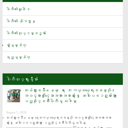
UFC 331 ၿပိဳင္ ပြဲ မွာ ထိပ္ဆုံးေခါင္ ပြဲ ႀကီးအျဖစ္ ထိုး ရ ေတာ့ မယ့္ လက္ရွိ
ပါတီ၏မူ၀ါဒ
ခ်န္ပီယံ ‌Joshua Van
ယြမ္ ၂၀၀၀ တန္ က်န္းမာေရး လက္ စြပ္ Casio မိတ္ဆက္
ပါတီ၏ သႏိၷဌာန္
ႏိုင္ငံေတာ္သမၼတ ထိုင္းႏိုင္ငံသို႔ ေရာက္ရွိ
ပါတီ၏လုပ္ငန္းစဥ္မ်ား
ေလ့က်င့္ေရး ဝတ္စုံ အ တြ က္ ေပါင္ သန္း ၂၀ တန္ စ ပြ န္ဆာ စာခ်ဳပ္ကို မ
န္ယူ ခ်ဳပ္ဆို
ေမွ်ာ္မွန္းခ်က္
ျမန္မာ့လက္ေ႐ြးစင္ အမ်ိဳးသားအသင္းႏွင့္ အမ်ိဳးသမီးအသင္းတို႔ ကြင္း သြင္း ျခ
ရည္မွန္းခ်က္
င္းခတ္ကစားနည္း၌ ေငြ တံဆိပ္ဆုမ်ားအသီးသီး ဆြတ္ခူး
ေလးမ်က္ႏွာၿမိဳ႕နယ္ ေရ ေဘး ကယ္ဆယ္ေရးစခန္းသို႔ အသင့္စားသုံးႏိုင္ေသာအစား
အစာမ်ားႏွင့္ ေဆးဝါးပစၥည္းမ်ားအား ျပည္ခိုင္ၿဖိဳးပါတီမွ လႉဒါန္း
ပါတီလႈပ္ရွားမွဳမ်ား
ေရႀကီးနစ္ျမဳပ္မႈဒဏ္ခံရသည့္ ေက်း႐ြာမ်ားရွိ ျပည္သူမ်ားအား ျပည္ခိုင္ၿဖိဳး
ေလးမ်က္ႏွာၿမိဳ႕နယ္ ေရ ေဘး ကယ္ဆယ္ေရးစခန္းသို႔
ပါတီက ကူညီေထာက္ပံ့
အသင့္စားသုံးႏိုင္ေသာအစားအစာမ်ားႏွင့္ ေဆးဝါးပစၥည္းမ်ားအား ျ
ဒီယိုမန္ဒီကို ရီးယဲလ္မက္ဒရစ္အသင္း ေခၚယူ
ပည္ခိုင္ၿဖိဳးပါတီမွ လႉဒါန္း
August 5, 2026
ေလးမ်က္ႏွာၿမိဳ႕နယ္ ေရေဘးကယ္ဆယ္ေရးစခန္းသို အသင့္စားသုံးႏိုင္ေသာအစားအစာ
မ်ားႏွင့္ ေဆးဝါးပစၥည္းမ်ားအား ျပည္ခိုင္ၿဖိဳးပါတီမွ လႉဒါန္း 