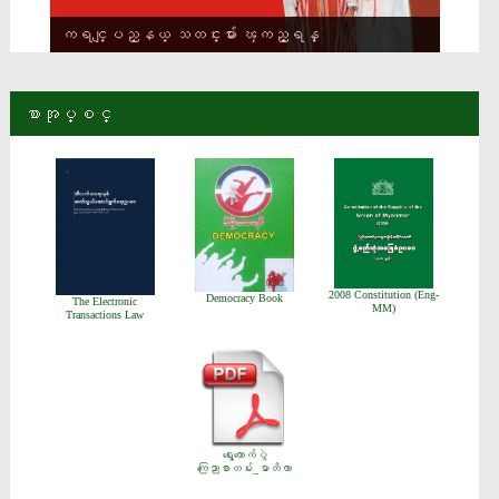
ကရင္ျပည္နယ္ သတင္းမ်ား ၾကည့္ရန္
စာအုပ္စင္
2008 Constitution (Eng-
Democracy Book
The Electronic
MM)
Transactions Law
ရွေးကောက်ပွဲ
ကြေညာစာတမ်း_မာတိကာ