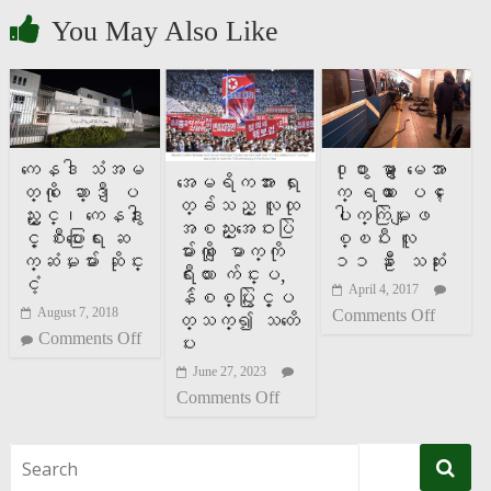
You May Also Like
ကေနဒါ သံအမ
႐ု႐ွား မွာ ေျမေအာ
အေမရိကအား ရႈ
တ္ကို ေဆာ္ဒီ ျပ
က္ ရထား ေပၚ ေ
တ္ခ်သည့္ လူထု
ည္ႏွင္၊ ကေနဒါႏွ
ပါက္ကြဲမႈျဖ
အစည္းအေဝးပြဲ
င့္ စီးပြားေရး ဆ
စ္ၿပီး လူ
မ်ားကို ေျမာက္ကို
က္ဆံမႈမ်ား ဆိုင္း
၁၁ ဦး ေသဆုံး
ရီးယား က်င္းပ,
ငံ့
April 4, 2017
န်ဴစစ္ပြဲႏွင့္ပ
August 7, 2018
Comments Off
တ္သက္၍ သတိေ
Comments Off
ပး
June 27, 2023
Comments Off