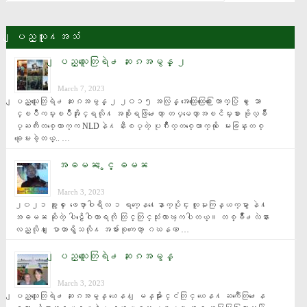
ျပည္သူ႔အသံ
ျပည္သူေတြရဲ႕ ဆႏၵအမွန္ ၂
March 7, 2023
ျပည္သူေတြရဲ႕ ဆႏၵအမွန္ ၂ ၂၀၁၅ အလြန္ အေထြေထြေ႐ြးေကာက္ပြဲ မွ ေသာ
င္ၿပိဳကမ္းၿပိဳအႏိုင္ရလို႔ အစိုးရဖြဲ႕ေတာ့ တပ္မေတာ္အၿငိမ္းစား ဗိုလ္ခ်ဳ
ပ္ႀကီးတစ္ေယာက္က NLDနဲ႔ နီးစပ္တဲ့ ပုဂၢိဳလ္တစ္ေယာက္ကို ေမးခြန္းတစ္
ခုေမးခဲ့တယ္.. …
အဓမၼ ႏွင့္ ဓမၼ
March 3, 2023
၂၀၂၁ ခုႏွစ္ ေဖေဖာ္ဝါရီလ ၁ ရက္ေန႔ေနာက္ပိုင္း လူမႈကြန္ယက္မွာ နဲ႔ 
အဓမၼ ဆိုတဲ့ ပါဠိေဝါဟာရကို တြင္တြင္သုံးလာၾကပါတယ္။ တစ္ခ်ိဳ႕လဲနား
လည္လို႔ ေျပာတာရွိသလို႔ အမ်ားစုကေတာ့ ဂဃနဏ …
ျပည္သူေတြရဲ႕ ဆႏၵအမွန္
March 3, 2023
ျပည္သူေတြရဲ႕ ဆႏၵအမွန္ ယေန႔ ျမန္မာႏိုင္ငံတြင္ ယေန႔ ႀကဳံေတြ႕ေန