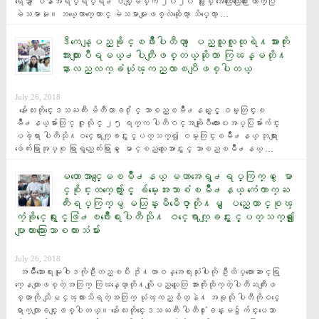
ရေသာ ျပႆနာအရပ္ရပ္ရဲ႕ ဇစ္ျမစ္က ၂၀၂၀ ခုႏွစ္ အေထြေထြေ႐ြးေကာက္ပြဲ 
မဲသမာမႈ။ ဘယ္ေလာက္ေတာင္ မဲသမာမႈျဖစ္လဲဆိုေတာ့ သိပ္ေတာ့ …
ဒီကေန့ျပည္ခုိင္ၿဖိဳးပါတီဟာ ျပည္သူလူထုရဲ႔အားကိုး
အားထားျပဳရမယ္႕ပါတီျဖစ္တယ္ဆိုတာ ကြၽန္မတို႔
နားလည္လက္ခံယုံၾကည္လာၿပီျဖစ္ပါတယ္
July 26, 2018
  မႏၲေလးတိုင္းေဒသႀကီး မိတီၴလာခ႐ိုင္ သာစည္ၿမိဳ႕နယ္ႏွင့္ ဝမ္းတြင္းၿ
မိဳ႕နယ္မ်ားတြင္ ဇူလိုင္ ၂၅ ရက္က ပါတီဝင္အဆိုျပဳလႊာေပးအပ္ပြဲမ်ားက်င္း
ပခဲ့ရာ ပါတီသို႔ဝင္ေရာက္ျခင္းႏွင့္ပတ္သက္၍ ဝမ္းတြင္းၿမိဳ႕နယ္ ဘုရားျ
ဖဴေက်းရြာအုပ္စု ရြာရွည္ေက်းရြာမွ ေမာင္စည္သူေအာင္ႏွင့္ သာစည္ၿမိဳ႕နယ္ …
မဟာေအာင္ေျမၿမိဳ႕နယ္ မဟာအေရွ႕ရပ္ကြက္မွ ေမာ
င္စုိင္းထက္ေက်ာ္ႏွင့္ ခ်မ္းေအးသာစံၿမိဳ႕နယ္ ကံေကာက္ႀ
ကီးရပ္ကြက္မွ မယြန္းမီမီေဇာ္တုိ႔မွ ျပည္ေထာင္စုၾ
ကံ့ခုိင္ေရးႏွင့္ဖြံ႕ၿဖိဳးေရးပါတီသုိ႔ ဝင္ေရာက္ျခင္းႏွင့္ပတ္သက္၍ ​ေျ
ပာျကားသြား​ေသာစကားသံမ်ား
July 26, 2018
  အမ်ဳိးသားေရးမူဝါဒကိုဦးတည္ၿပီး ဒို႔တာဝန္အေရးသံုးပါးကို ဦးထိပ္ထားေဆာင္ရြ
က္ေနတာျဖစ္တဲ့အတြက္ ကြၽန္ေတာ္တို႔လိုျပည္သူေတြ အားကိုးထိုက္တဲ့ပါတီႀကီးျဖ
စ္တာကို သိျမင္ၾကားသိရတဲ့အတြက္ ယံုၾကည္စိတ္နဲ႔ အခုလို ပါတီကိုဝင္ေ
ရာက္လာျခင္းျဖစ္ပါတယ္​။ မႏၲေလးတိုင္းေဒသႀကီး ပါတီ႐ံုးခန္းမ၌က်င္းပေသာ 