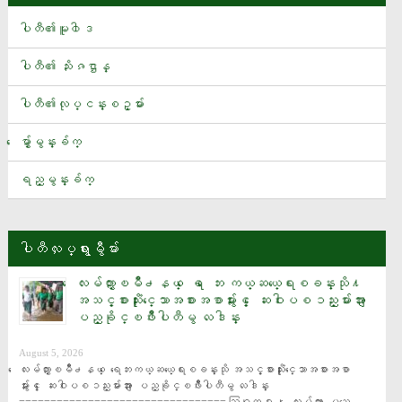
UFC 331 ၿပိဳင္ ပြဲ မွာ ထိပ္ဆုံးေခါင္ ပြဲ ႀကီးအျဖစ္ ထိုး ရ ေတာ့ မယ့္ လက္ရွိ
ပါတီ၏မူ၀ါဒ
ခ်န္ပီယံ ‌Joshua Van
ယြမ္ ၂၀၀၀ တန္ က်န္းမာေရး လက္ စြပ္ Casio မိတ္ဆက္
ပါတီ၏ သႏိၷဌာန္
ႏိုင္ငံေတာ္သမၼတ ထိုင္းႏိုင္ငံသို႔ ေရာက္ရွိ
ပါတီ၏လုပ္ငန္းစဥ္မ်ား
ေလ့က်င့္ေရး ဝတ္စုံ အ တြ က္ ေပါင္ သန္း ၂၀ တန္ စ ပြ န္ဆာ စာခ်ဳပ္ကို မ
န္ယူ ခ်ဳပ္ဆို
ေမွ်ာ္မွန္းခ်က္
ျမန္မာ့လက္ေ႐ြးစင္ အမ်ိဳးသားအသင္းႏွင့္ အမ်ိဳးသမီးအသင္းတို႔ ကြင္း သြင္း ျခ
ရည္မွန္းခ်က္
င္းခတ္ကစားနည္း၌ ေငြ တံဆိပ္ဆုမ်ားအသီးသီး ဆြတ္ခူး
ေလးမ်က္ႏွာၿမိဳ႕နယ္ ေရ ေဘး ကယ္ဆယ္ေရးစခန္းသို႔ အသင့္စားသုံးႏိုင္ေသာအစား
အစာမ်ားႏွင့္ ေဆးဝါးပစၥည္းမ်ားအား ျပည္ခိုင္ၿဖိဳးပါတီမွ လႉဒါန္း
ပါတီလႈပ္ရွားမွဳမ်ား
ေရႀကီးနစ္ျမဳပ္မႈဒဏ္ခံရသည့္ ေက်း႐ြာမ်ားရွိ ျပည္သူမ်ားအား ျပည္ခိုင္ၿဖိဳး
ေလးမ်က္ႏွာၿမိဳ႕နယ္ ေရ ေဘး ကယ္ဆယ္ေရးစခန္းသို႔
ပါတီက ကူညီေထာက္ပံ့
အသင့္စားသုံးႏိုင္ေသာအစားအစာမ်ားႏွင့္ ေဆးဝါးပစၥည္းမ်ားအား ျ
ဒီယိုမန္ဒီကို ရီးယဲလ္မက္ဒရစ္အသင္း ေခၚယူ
ပည္ခိုင္ၿဖိဳးပါတီမွ လႉဒါန္း
August 5, 2026
ေလးမ်က္ႏွာၿမိဳ႕နယ္ ေရေဘးကယ္ဆယ္ေရးစခန္းသို အသင့္စားသုံးႏိုင္ေသာအစားအစာ
မ်ားႏွင့္ ေဆးဝါးပစၥည္းမ်ားအား ျပည္ခိုင္ၿဖိဳးပါတီမွ လႉဒါန္း 