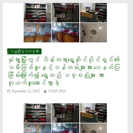
ျပည္တြင္းသတင္းမ်ား
မုံရွာမြို့တွင် သိန်းတရာရွှေဆိုင်ပိုင်ရှင်၏
သမီးဖြစ်သူနှင့်ဝန်ထမ်းများအား သေနတ်ပြ
ခြိမ်းခြောက်၍ ရွှေထည် ပစ္စည်းများ အား
လုယက်ယူဆောင်သွားခဲ့
September 13, 2022
USDP 2016