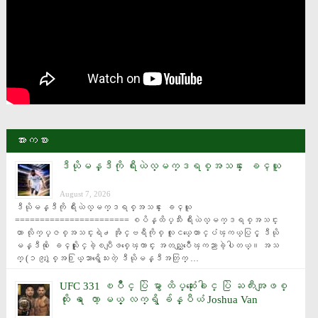
အားကစား
ဒီယိုမန္ဒီကို ရီးယဲလ္မက္ဒရစ္အသင္း ေခၚယူ
August 7, 2026
ဒီယိုမန္ဒီကို ရီးယဲလ္မက္ဒရစ္အသင္း ေခၚယူ 
======================= စပိန္ထိပ္သီး ရီးယဲလ္မက္ဒရစ္အသင္း
ဟာ လိုက္ပ္ဇစ္အသင္းရဲ႕ အိုင္ဗရီကိုစ္ လူငယ္ေတာင္ပံၾကယ္ပြင့္ ဒီယို
မန္ဒီကို ေခၚယူႏိုင္ခဲ့ၿပီျဖစ္ေၾကာင္း အတည္ျပဳေၾကညာခဲ့ပါတယ္။ အသ
က္ (၁၉)ႏွစ္အ႐ြယ္သာရွိေသးတဲ့ ဒီယိုမန္ဒီအတြက္ …
UFC 331 ၿပိဳင္ ပြဲ မွာ ထိပ္ဆုံးေခါင္ ပြဲ ႀကီးအျဖစ္
ထိုး ရ ေတာ့ မယ့္ လက္ရွိ ခ်န္ပီယံ ‌Joshua Van