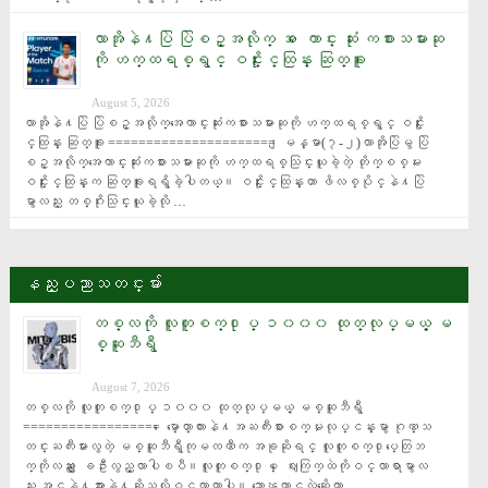
လာအိုနဲ႔ပြဲ ပြဲစဥ္အလိုက္ အ ေကာင္း ဆုံး ကစားသမားဆု
ကို ဟက္ထရစ္ရွင္ ဝင္းႏိုင္ထြန္း ဆြတ္ခူး
August 5, 2026
လာအိုနဲ႔ပြဲ ပြဲစဥ္အလိုက္အေကာင္းဆုံးကစားသမားဆုကို ဟက္ထရစ္ရွင္ ဝင္းႏို
င္ထြန္း ဆြတ္ခူး ====================== ျမန္မာ(၇-၂)လာအိုပြဲမွ ပြဲ
စဥ္အလိုက္အေကာင္းဆုံးကစားသမားဆုကို ဟက္ထရစ္သြင္းယူခဲ့တဲ့ တိုက္စစ္မႉး 
ဝင္းႏိုင္ထြန္းက ဆြတ္ခူးရရွိခဲ့ပါတယ္။ ဝင္းႏိုင္ထြန္းဟာ ဖိလစ္ပိုင္နဲ႔ပြဲ
မွာလည္း တစ္ဂိုးသြင္းယူခဲ့လို …
နည္းပညာသတင္းမ်ား
တစ္လကို လူတူစက္႐ုပ္ ၁၀၀၀ ထုတ္လုပ္မယ့္ မ
စ္ဆူဘီရွီ
August 7, 2026
တစ္လကို လူတူစက္႐ုပ္ ၁၀၀၀ ထုတ္လုပ္မယ့္ မစ္ဆူဘီရွီ 
================== ေမာ္ေတာ္ကားနဲ႔အႀကီးစားစက္မႈလုပ္ငန္းမွာ ဂုဏ္သ
တင္းႀကီးမားလွတဲ့ မစ္ဆူဘီရွီကုမၸဏီက အခုဆိုရင္ လူတူစက္႐ုပ္ေတြဘ
က္ကိုလည္း ေျခဦးလွည့္လာပါၿပီ။လူတူစက္႐ုပ္ ေဈးကြက္ထဲကိုဝင္လာရာမွာလ
ည္း အင္နဲ႔အားနဲ႔ဆိုသလိုဝင္လာတာပါ။ ဘာေၾကာင့္လဲဆိုေတာ့ …