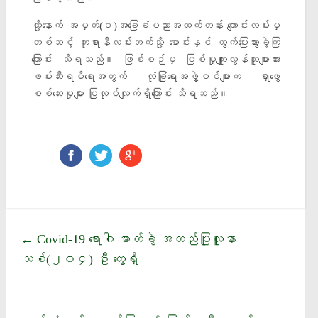
ထို့နောက် အမှတ်(၁)အခြေခံပညာအထက်တန်း ကျောင်းလမ်းမှ
တစ်ဆင့် ဘုရားနီလမ်းဘက်သို့ မောင်းနှင် ထွက်ပြေးသွားခဲ့ကြ
ကြောင်း သိရသည်။ ဖြစ်စဉ်မှ ပြစ်မှုကျူးလွန်သူများအား
ဖမ်းဆီးရမိရေးအတွက် လုံခြုံရေးအဖွဲ့ဝင်များက ရှာဖွေ
စစ်ဆေးမှုများ ပြုလုပ်လျက်ရှိကြောင်း သိရသည်။
Covid-19 ရောဂါ ဓာတ်ခွဲ အတည်ပြုလူနာ
←
သစ်(၂၀၄) ဦး တွေ့ရှိ