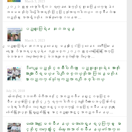
March 3, 2023
၂၀၂၁ ခုႏွစ္ ေဖေဖာ္ဝါရီလ ၁ ရက္ေန႔ေနာက္ပိုင္း လူမႈကြန္ယက္မွာ နဲ႔ 
အဓမၼ ဆိုတဲ့ ပါဠိေဝါဟာရကို တြင္တြင္သုံးလာၾကပါတယ္။ တစ္ခ်ိဳ႕လဲနား
လည္လို႔ ေျပာတာရွိသလို႔ အမ်ားစုကေတာ့ ဂဃနဏ …
ျပည္သူေတြရဲ႕ ဆႏၵအမွန္
March 3, 2023
ျပည္သူေတြရဲ႕ ဆႏၵအမွန္ ယေန႔ ျမန္မာႏိုင္ငံတြင္ ယေန႔ ႀကဳံေတြ႕ေန
ရေသာ ျပႆနာအရပ္ရပ္ရဲ႕ ဇစ္ျမစ္က ၂၀၂၀ ခုႏွစ္ အေထြေထြေ႐ြးေကာက္ပြဲ 
မဲသမာမႈ။ ဘယ္ေလာက္ေတာင္ မဲသမာမႈျဖစ္လဲဆိုေတာ့ သိပ္ေတာ့ …
ဒီကေန့ျပည္ခုိင္ၿဖိဳးပါတီဟာ ျပည္သူလူထုရဲ႔အားကိုး
အားထားျပဳရမယ္႕ပါတီျဖစ္တယ္ဆိုတာ ကြၽန္မတို႔
နားလည္လက္ခံယုံၾကည္လာၿပီျဖစ္ပါတယ္
July 26, 2018
  မႏၲေလးတိုင္းေဒသႀကီး မိတီၴလာခ႐ိုင္ သာစည္ၿမိဳ႕နယ္ႏွင့္ ဝမ္းတြင္းၿ
မိဳ႕နယ္မ်ားတြင္ ဇူလိုင္ ၂၅ ရက္က ပါတီဝင္အဆိုျပဳလႊာေပးအပ္ပြဲမ်ားက်င္း
ပခဲ့ရာ ပါတီသို႔ဝင္ေရာက္ျခင္းႏွင့္ပတ္သက္၍ ဝမ္းတြင္းၿမိဳ႕နယ္ ဘုရားျ
ဖဴေက်းရြာအုပ္စု ရြာရွည္ေက်းရြာမွ ေမာင္စည္သူေအာင္ႏွင့္ သာစည္ၿမိဳ႕နယ္ …
မဟာေအာင္ေျမၿမိဳ႕နယ္ မဟာအေရွ႕ရပ္ကြက္မွ ေမာ
င္စုိင္းထက္ေက်ာ္ႏွင့္ ခ်မ္းေအးသာစံၿမိဳ႕နယ္ ကံေကာက္ႀ