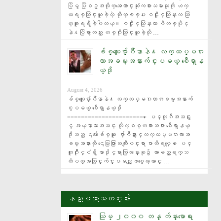
ပြဲမွ ပြဲစဥ္အလိုက္အေကာင္းဆုံးကစားသမားဆုကို ဟက္
ထရစ္သြင္းယူခဲ့တဲ့ တိုက္စစ္မႉး ဝင္းႏိုင္ထြန္းက ဆြ
တ္ခူးရရွိခဲ့ပါတယ္။ ဝင္းႏိုင္ထြန္းဟာ ဖိလစ္ပိုင္
နဲ႔ပြဲမွာလည္း တစ္ဂိုးသြင္းယူခဲ့လို …
ခ်စ္သူေဂ်ာ္ဂ်ီနာနဲ႔ လက္ထပ္မဂၤ
လာအခမ္းအနားက်င္းပမယ့္ စီေရာ္န
ယ္ဒို
August 4, 2026
ခ်စ္သူေဂ်ာ္ဂ်ီနာနဲ႔ လက္ထပ္မဂၤလာအခမ္းအနားက်
င္းပမယ့္ စီေရာ္နယ္ဒို 
======================= ေပၚတူဂီအသင္းႏွ
င့္ အယ္နာဆာအသင္း တိုက္စစ္ကစားသမား စီေရာ္နယ္
ဒိုသည္ ၎၏ခ်စ္သူ ေဂ်ာ္ဂ်ီနာႏွင့္လက္ထပ္မဂၤလာအ
ခမ္းအနားကို ၎ေမြးဖြားႀကီးျပင္းရာ ဇာတိရပ္ေျမ ေပၚ
တူဂီႏိုင္ငံရွိ မာဒိုင္ရာကြၽန္းစု၌ လာမည့္ရက္သ
တၱပတ္အတြင္းက်င္းပမည္ျဖစ္ေၾကာင္း …
နည္းပညာသတင္းမ်ား
ယြမ္ ၂၀၀၀ တန္ က်န္းမာေရး