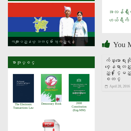
အလန်ရှီးယာ
ဟယ်ရီကိန်း က
ကရင္ျပည္နယ္ သတင္းမ်ား ၾကည့္ရန္
You 
က်န္းမာေရးဆိ
စာအုပ္စင္
စ္ေနရာတည္
ည့္႐ႈႏိုင္မ
စတင္
April 28, 2016
2008
Democracy Book
The Electronic
Constitution
Transactions Law
(Eng-MM)