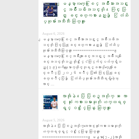
ျမန္မာ့လက္ေ႐ြးစင္ အမ်ိဳးသားအသင္းႏွ
င့္ အမ်ိဳးသမီးအသင္းတို႔ ကြင္း သြ
င္း ျခင္းခတ္ကစားနည္း၌ ေငြ တံဆိ
ပ္ဆုမ်ားအသီးသီး ဆြတ္ခူး
August 6, 2026
ျမန္မာ့လက္ေ႐ြးစင္ အမ်ိဳးသားအသင္းႏွင့္ အမ်ိဳးသမီးအ
သင္းတို ကြင္းသြင္းျခင္းခတ္ကစားနည္း၌ ေငြတံဆိပ္
ဆုမ်ားအသီးသီးဆြတ္ခူး ==================== ျ
မန္မာ့လက္ေ႐ြးစင္အမ်ိဳးသားျခင္းအသင္းႏွင့္ အမ်ိဳးသမီးျ
ခင္းအသင္းတိုသည္ ထိုင္းႏိုင္ငံတြင္က်င္းပလ်က္ရွိသ
ည့္ (၃၉)ႀကိမ္ေျမာက္ထိုင္းဘုရင့္ဖလားပိုက္ေက်ာ္ျခ
င္းၿပိဳင္ပြဲ ၂၀၂၆ ၿပိဳင္ ပြဲ၏ ကြင္းသြင္းျခင္း
ခတ္ၿပိဳင္ပြဲ၌ ေငြတံဆိပ္ဆုမ်ားအသီးသီးရရွိခဲ့ေၾ
ကာင္း …
လာအိုနဲ႔ပြဲ ပြဲစဥ္အလိုက္ အ ေကာ
င္း ဆုံး ကစားသမားဆုကို ဟက္ထရစ္
ရွင္ ဝင္းႏိုင္ထြန္း ဆြတ္ခူး
August 5, 2026
လာအိုနဲ႔ပြဲ ပြဲစဥ္အလိုက္အေကာင္းဆုံးကစားသမားဆုကို 
ဟက္ထရစ္ရွင္ ဝင္းႏိုင္ထြန္း ဆြတ္ခူး 
====================== ျမန္မာ(၇-၂)လာအို