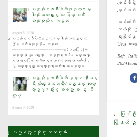
ချင်းစီရဲ
ျပည္ခိုင္ၿဖိဳးပါတီဒုဥကၠ႒မွ
လျှပ်စစ်လ
ဝါဆိုသကၤန္းႏွင့္ လႉ ဖြယ္ ဝတၳဳ
အစုစုတို႔ ကပ္လႉ
လမ်ဘော်ဂီ
တယ်လို့ 
August 5, 2026
ရာခိုင်နှ
ျပည္ခိုင္ၿဖိဳးပါတီဒုဥကၠ႒မွ ဝါဆိုသကၤန္းႏွင့္ လႉ
Urus ကားတ
ဖြယ္ ဝတၳဳအစုစုတို႔ ကပ္လႉ 
========================= (ျပည္တြင္း)ၾ
သဂုတ္ ၄ ေနျပည္ေတာ္ ၊တပ္ကုန္းၿမိဳ႕နယ္ အေနာ္
Ref: Ita
ရထာရပ္ကြက္ ၿမိဳ႕ေရွ႕စႏၵာ႐ုံဘုန္းေတာ္ႀကီးေက်ာင္း
2024
Team(
မွ သက္ေတာ္ရွည္ ဆရာေတာ္ဘုရားႀကီးအား ၾသဂုတ္လ …
ျပည္ခိုင္ၿဖိဳးပါတီ ဥကၠ႒ ဦးခင္
ရီ တိုင္းေဒသႀကီး/ျပည္နယ္ လႊတ္ေ
တာ္ဥကၠ႒မ်ားႏွင့္ အစည္း အ ေဝး ျပဳ
လုပ္
August 3, 2026
ပြင်ဦးလွ
←
မြို့နယ် ဥ
ျပည္နယ္ႏွင့္တိုင္း သတင္းမ်ား