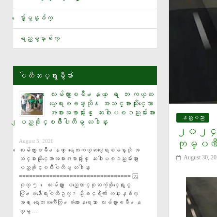
ေလးမ်က္ႏွာ ျပည္သူ႔လႊတ္ေတာ္ကိုယ္စားလွယ္ ဦးျမင့္စိုး၊ (ျမင့္စိုး-နတလ) ၊ ေရ
ေမွ်ာ္မွန္းခ်က္
ျပည္ခိုင္ၿဖိဳးပါတီဒုဥကၠ႒မွ ဝါဆိုသကၤန္းႏွင့္ လႉ ဖြယ္ ဝတၳဳအစုစုတို႔ ကပ္
ရည္မွန္းခ်က္
UFC 331 ၿပိဳင္ ပြဲ မွာ ထိပ္ဆုံးေခါင္ ပြဲ ႀကီးအျဖစ္ ထိုး ရ ေတာ့ မယ့္ လက္ရွိ ခ်
ပါတီလႈပ္ရွားမွဳမ်ား
ေလးမ်က္ႏွာၿမိဳ႕နယ္ ေရ ေဘး ကယ္ဆ
ယ္ေရးစခန္းသို႔ အသင့္စားသုံးႏိုင္ေသာ
အစားအစာမ်ားႏွင့္ ေဆးဝါးပစၥည္းမ်ားအား
နည္းပညာ
ျပည္ခိုင္ၿဖိဳးပါတီမွ လႉဒါန္း
၂၀၂၄ ခုနှ
August 5, 2026
ကုမ္ပဏီ
ေလးမ်က္ႏွာၿမိဳ႕နယ္ ေရေဘးကယ္ဆယ္ေရးစခန္းသို အ
August 30, 2
သင့္စားသုံးႏိုင္ေသာအစားအစာမ်ားႏွင့္ ေဆးဝါးပစၥည္းမ်ားအား ျ
ပည္ခိုင္ၿဖိဳးပါတီမွ လႉဒါန္း 
================================= ဩ
ဂုတ္ ၅၊ ေလးမ်က္ႏွာ ျပည္ေထာင္စုႀကံ့ခိုင္ေရးႏွင့္
ဖြံ႕ၿဖိဳးေရးပါတီဥကၠ႒ ဦးခင္ရီ၏ လမ္းၫႊန္ခ်က္
အရ ေရေဘးႀကဳံေတြ႕ခံစားေနရေသာ ေလးမ်က္ႏွာၿမိဳ႕န
ယ္မွ …