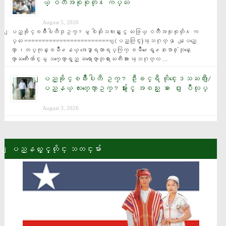
ယ္ ဝတၳဳအစုစုတို႔ ကပ္လႉ
August 5, 2026
ျပည္ခိုင္ၿဖိဳးပါတီဒုဥကၠ႒မွ ဝါဆိုသကၤန္းႏွင့္ လႉဖြယ္ ဝတၳဳအစုစုတို႔ က
ပ္လႉ ========================= (ျပည္တြင္း)ၾသဂုတ္ ၄ ေနျပည္ေ
တာ္ ၊တပ္ကုန္းၿမိဳ႕နယ္ အေနာ္ရထာရပ္ကြက္ ၿမိဳ႕ေရွ႕စႏၵာ႐ုံဘုန္းေ
တာ္ႀကီးေက်ာင္းမွ သက္ေတာ္ရွည္ ဆရာေတာ္ဘုရားႀကီးအား ၾသဂုတ္လ …
ျပည္ခိုင္ၿဖိဳးပါတီ ဥကၠ႒ ဦးခင္ရီ တိုင္းေဒသႀကီး/ျ
ပည္နယ္ လႊတ္ေတာ္ဥကၠ႒မ်ားႏွင့္ အစည္း အ ေဝး ျပဳလုပ္
August 3, 2026
ျပည္နယ္ႏွင့္တိုင္း သတင္းမ်ား