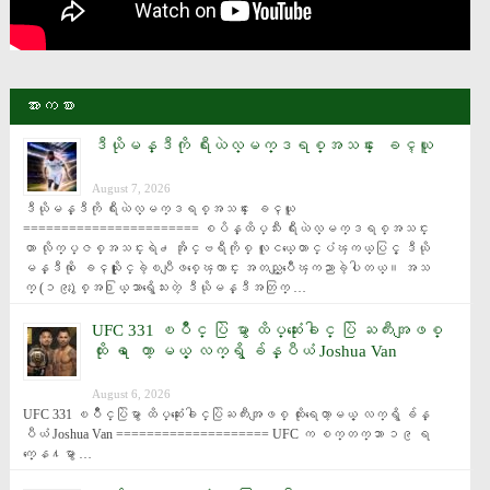
အားကစား
ဒီယိုမန္ဒီကို ရီးယဲလ္မက္ဒရစ္အသင္း ေခၚယူ
August 7, 2026
ဒီယိုမန္ဒီကို ရီးယဲလ္မက္ဒရစ္အသင္း ေခၚယူ 
======================= စပိန္ထိပ္သီး ရီးယဲလ္မက္ဒရစ္အသင္း
ဟာ လိုက္ပ္ဇစ္အသင္းရဲ႕ အိုင္ဗရီကိုစ္ လူငယ္ေတာင္ပံၾကယ္ပြင့္ ဒီယို
မန္ဒီကို ေခၚယူႏိုင္ခဲ့ၿပီျဖစ္ေၾကာင္း အတည္ျပဳေၾကညာခဲ့ပါတယ္။ အသ
က္ (၁၉)ႏွစ္အ႐ြယ္သာရွိေသးတဲ့ ဒီယိုမန္ဒီအတြက္ …
UFC 331 ၿပိဳင္ ပြဲ မွာ ထိပ္ဆုံးေခါင္ ပြဲ ႀကီးအျဖစ္
ထိုး ရ ေတာ့ မယ့္ လက္ရွိ ခ်န္ပီယံ ‌Joshua Van
August 6, 2026
UFC 331 ၿပိဳင္ပြဲမွာ ထိပ္ဆုံးေခါင္ပြဲႀကီးအျဖစ္ ထိုးရေတာ့မယ့္ လက္ရွိ ခ်န္
ပီယံ ‌Joshua Van ==================== UFC က စက္တက္ဘာ ၁၉ ရ
က္ေန႔မွာ …