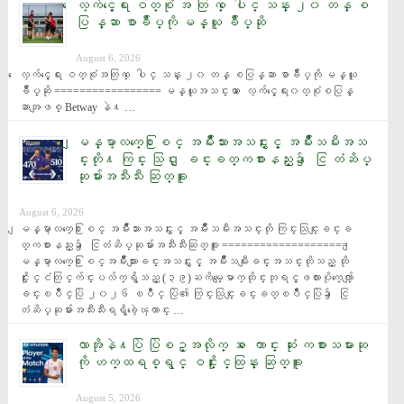
ေလ့က်င့္ေရး ဝတ္စုံ အ တြ က္ ေပါင္ သန္း ၂၀ တန္ စ
ပြ န္ဆာ စာခ်ဳပ္ကို မန္ယူ ခ်ဳပ္ဆို
August 6, 2026
ေလ့က်င့္ေရး ဝတ္စုံအတြက္ ေပါင္ သန္း ၂၀ တန္ စပြန္ဆာ စာခ်ဳပ္ကို မန္ယူ 
ခ်ဳပ္ဆို ================= မန္ယူအသင္းဟာ ေလ့က်င့္ေရး၀တ္စုံစပြန္
ဆာအျဖစ္ Betway နဲ႔ …
ျမန္မာ့လက္ေ႐ြးစင္ အမ်ိဳးသားအသင္းႏွင့္ အမ်ိဳးသမီးအသ
င္းတို႔ ကြင္း သြင္း ျခင္းခတ္ကစားနည္း၌ ေငြ တံဆိပ္
ဆုမ်ားအသီးသီး ဆြတ္ခူး
August 6, 2026
ျမန္မာ့လက္ေ႐ြးစင္ အမ်ိဳးသားအသင္းႏွင့္ အမ်ိဳးသမီးအသင္းတို ကြင္းသြင္းျခင္းခ
တ္ကစားနည္း၌ ေငြတံဆိပ္ဆုမ်ားအသီးသီးဆြတ္ခူး ==================== ျ
မန္မာ့လက္ေ႐ြးစင္အမ်ိဳးသားျခင္းအသင္းႏွင့္ အမ်ိဳးသမီးျခင္းအသင္းတိုသည္ ထို
င္းႏိုင္ငံတြင္က်င္းပလ်က္ရွိသည့္ (၃၉)ႀကိမ္ေျမာက္ထိုင္းဘုရင့္ဖလားပိုက္ေက်ာ္ျ
ခင္းၿပိဳင္ပြဲ ၂၀၂၆ ၿပိဳင္ ပြဲ၏ ကြင္းသြင္းျခင္းခတ္ၿပိဳင္ပြဲ၌ ေငြ
တံဆိပ္ဆုမ်ားအသီးသီးရရွိခဲ့ေၾကာင္း …
လာအိုနဲ႔ပြဲ ပြဲစဥ္အလိုက္ အ ေကာင္း ဆုံး ကစားသမားဆု
ကို ဟက္ထရစ္ရွင္ ဝင္းႏိုင္ထြန္း ဆြတ္ခူး
August 5, 2026