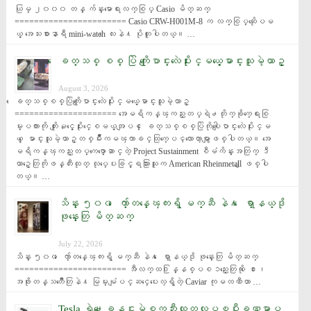
ယြမ္ ၂၀၀၀ တန္ က်န္းမာေရးလက္စြပ္ Casio မိတ္ဆက္ 
======================= Casio CRW-H001M-8 က လက္စြပ္ဆိုေပမ
ယ့္ အေသးစားနာရီ mini-watch ေလးနဲ႔ ပိုတူပါတယ္။ …
ေခတ္သစ္ စစ္ ပြဲ ကိုေျပာင္းလဲေပးႏိုင္မယ့္ေမာင္းသူမဲ့ယာဥ္
August 3, 2026
ေခတ္သစ္စစ္ပြဲကိုေျပာင္းလဲေပးႏိုင္မယ့္ေမာင္းသူမဲ့ယာဥ္ 
===================== အေမရိကန္ၾကည္းတပ္ရဲ႕တိုက္ခိုက္ေရးစြ
မ္းပကားကို တိုးျမႇင့္ေပးႏိုင္ေစမယ့္အျပင္ ေခတ္သစ္စစ္ပြဲကိုပါေျပာင္းလဲေပးႏိုင္မ
ယ့္ ေမာင္းသူမဲ့ယာဥ္တစ္မ်ိဳးကမၾကာခင္ထြက္ေပၚလာေတာ့မွာျဖစ္ပါတယ္။ အေ
မရိကန္ၾကည္းတပ္ကေဖာ္ေဆာင္တဲ့ Project Sustainment စီမံကိန္းအတြက္ ဒီ
ယာဥ္ေတြကိုဖန္တီးထုတ္ လုပ္ေပးခြင့္ရသြားသူက American Rheinmetall ျဖစ္ပါ
တယ္။ …
သိန္း ၅၀၀ ေက်ာ္တန္ေၾကးရွိ မက္ဆီ နဲ႔ ေရာ္နယ္ဒို
ဖုန္းေတြ မိတ္ဆက္
July 22, 2026
သိန္း ၅၀၀ ေက်ာ္တန္ေၾကးရွိ မက္ဆီ နဲ႔ ေရာ္နယ္ဒို ဖုန္းေတြ မိတ္ဆက္ 
======================= အီလက္ထ႐ြန္နစ္ပစၥည္းေတြကို ေ႐ႊ၊ 
အဖိုးတန္သတၱဳေတြနဲ႔ မြမ္းမံျပင္ဆင္ေပးေလ့ရွိတဲ့ Caviar ကုမၸဏီဟာ …
Tesla ရဲ႕‌ေျခနင္းမဲ့စက္ဘီးထုတ္လုပ္ၿပီးခဏမွာပ