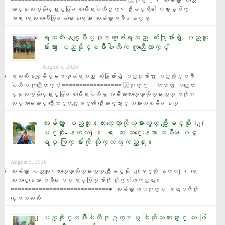
================================= ဩဂုတ္ ၅၊ ေလးမ်က္ႏွာ ျပည္ေ
ထာင္စုႀကံ့ခိုင္ေရးႏွင့္ဖြံ႕ၿဖိဳးေရးပါတီဥကၠ႒ ဦးခင္ရီ၏ လမ္းၫႊန္ခ်က္
အရ ေရေဘးႀကဳံေတြ႕ခံစားေနရေသာ ေလးမ်က္ႏွာၿမိဳ႕နယ္မွ …
ေရႀကီးနစ္ျမဳပ္မႈဒဏ္ခံရသည့္ ေက်း႐ြာမ်ားရွိ ျပည္သူ
မ်ားအား ျပည္ခိုင္ၿဖိဳးပါတီက ကူညီေထာက္ပံ့
August 5, 2026
ေရႀကီးနစ္ျမဳပ္မႈဒဏ္ခံရသည့္ ေက်း႐ြာမ်ားရွိ ျပည္သူမ်ားအား ျပည္ခိုင္ၿဖိဳး
ပါတီက ကူညီေထာက္ပံ့ ================= ဩဂုတ္ ၅၊ ဟသၤာတ ျပည္ေထာ
င္စုႀကံ့ခိုင္ေရးႏွင့္ဖြံ႕ၿဖိဳးေရးပါတီမွ အမ်ိဳးသားလႊတ္ေတာ္ကိုယ္စားလွယ္ ဗဟိုအ
လုပ္အမႈေဆာင္ ဦးေအာင္တင္ျမင့္၏ ဦးေဆာင္မႈႏွင့္ ဟသၤာတၿမိဳ႕နယ္ …
ေလးမ်က္ႏွာ ျပည္သူ႔လႊတ္ေတာ္ကိုယ္စားလွယ္ ဦးျမင့္စိုး၊ (ျ
မင့္စိုး-နတလ) ၊ ေရ ေဘး သင့္ေနေသာ ၿမိဳ႕ေပၚ
ရပ္ ကြက္ မ်ားကို လိုက္လံၾကည့္ရႈ။
August 5, 2026
ေလးမ်က္ႏွာ ျပည္သူ႔လႊတ္ေတာ္ကိုယ္စားလွယ္ ဦးျမင့္စိုး၊ (ျမင့္စိုး-နတလ) ၊ ေရေ
ဘးသင့္ေနေသာ ၿမိဳ႕ေပၚ ရပ္ကြက္ မ်ားကို လိုက္လံၾကည့္ရႈ။ 
============================= ေလးမ်က္ႏွာ ၾသဂုတ္ ၄ ဧရာဝတီတို
င္းေဒသႀကီး၊ …
ျပည္ခိုင္ၿဖိဳးပါတီဒုဥကၠ႒မွ ဝါဆိုသကၤန္းႏွင့္ လႉ ဖြ