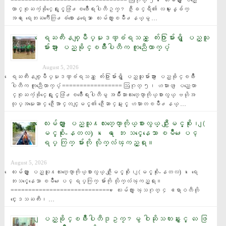
================================= ဩဂုတ္ ၅၊ ေလးမ်က္ႏွာ ျပည္ေ
ထာင္စုႀကံ့ခိုင္ေရးႏွင့္ဖြံ႕ၿဖိဳးေရးပါတီဥကၠ႒ ဦးခင္ရီ၏ လမ္းၫႊန္ခ်က္
အရ ေရေဘးႀကဳံေတြ႕ခံစားေနရေသာ ေလးမ်က္ႏွာၿမိဳ႕နယ္မွ …
ေရႀကီးနစ္ျမဳပ္မႈဒဏ္ခံရသည့္ ေက်း႐ြာမ်ားရွိ ျပည္သူ
မ်ားအား ျပည္ခိုင္ၿဖိဳးပါတီက ကူညီေထာက္ပံ့
August 5, 2026
ေရႀကီးနစ္ျမဳပ္မႈဒဏ္ခံရသည့္ ေက်း႐ြာမ်ားရွိ ျပည္သူမ်ားအား ျပည္ခိုင္ၿဖိဳး
ပါတီက ကူညီေထာက္ပံ့ ================= ဩဂုတ္ ၅၊ ဟသၤာတ ျပည္ေထာ
င္စုႀကံ့ခိုင္ေရးႏွင့္ဖြံ႕ၿဖိဳးေရးပါတီမွ အမ်ိဳးသားလႊတ္ေတာ္ကိုယ္စားလွယ္ ဗဟိုအ
လုပ္အမႈေဆာင္ ဦးေအာင္တင္ျမင့္၏ ဦးေဆာင္မႈႏွင့္ ဟသၤာတၿမိဳ႕နယ္ …
ေလးမ်က္ႏွာ ျပည္သူ႔လႊတ္ေတာ္ကိုယ္စားလွယ္ ဦးျမင့္စိုး၊ (ျ
မင့္စိုး-နတလ) ၊ ေရ ေဘး သင့္ေနေသာ ၿမိဳ႕ေပၚ
ရပ္ ကြက္ မ်ားကို လိုက္လံၾကည့္ရႈ။
August 5, 2026
ေလးမ်က္ႏွာ ျပည္သူ႔လႊတ္ေတာ္ကိုယ္စားလွယ္ ဦးျမင့္စိုး၊ (ျမင့္စိုး-နတလ) ၊ ေရေ
ဘးသင့္ေနေသာ ၿမိဳ႕ေပၚ ရပ္ကြက္ မ်ားကို လိုက္လံၾကည့္ရႈ။ 
============================= ေလးမ်က္ႏွာ ၾသဂုတ္ ၄ ဧရာဝတီတို
င္းေဒသႀကီး၊ …
ျပည္ခိုင္ၿဖိဳးပါတီဒုဥကၠ႒မွ ဝါဆိုသကၤန္းႏွင့္ လႉ ဖြ