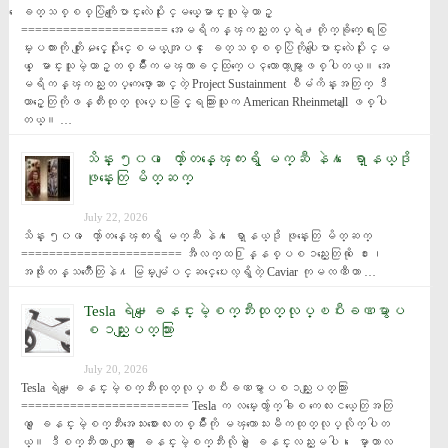
ေခတ္သစ္စစ္ပြဲကိုေျပာင္းလဲေပးႏိုင္မယ့္ေမာင္းသူမဲ့ယာဥ္ 
===================== အေမရိကန္ၾကည္းတပ္ရဲ႕တိုက္ခိုက္ေရးစြ
မ္းပကားကို တိုးျမႇင့္ေပးႏိုင္ေစမယ့္အျပင္ ေခတ္သစ္စစ္ပြဲကိုပါေျပာင္းလဲေပးႏိုင္မ
ယ့္ ေမာင္းသူမဲ့ယာဥ္တစ္မ်ိဳးကမၾကာခင္ထြက္ေပၚလာေတာ့မွာျဖစ္ပါတယ္။ အေ
မရိကန္ၾကည္းတပ္ကေဖာ္ေဆာင္တဲ့ Project Sustainment စီမံကိန္းအတြက္ ဒီ
ယာဥ္ေတြကိုဖန္တီးထုတ္ လုပ္ေပးခြင့္ရသြားသူက American Rheinmetall ျဖစ္ပါ
တယ္။ …
သိန္း ၅၀၀ ေက်ာ္တန္ေၾကးရွိ မက္ဆီ နဲ႔ ေရာ္နယ္ဒို
ဖုန္းေတြ မိတ္ဆက္
July 22, 2026
သိန္း ၅၀၀ ေက်ာ္တန္ေၾကးရွိ မက္ဆီ နဲ႔ ေရာ္နယ္ဒို ဖုန္းေတြ မိတ္ဆက္ 
======================= အီလက္ထ႐ြန္နစ္ပစၥည္းေတြကို ေ႐ႊ၊ 
အဖိုးတန္သတၱဳေတြနဲ႔ မြမ္းမံျပင္ဆင္ေပးေလ့ရွိတဲ့ Caviar ကုမၸဏီဟာ …
Tesla ရဲ႕‌ေျခနင္းမဲ့စက္ဘီးထုတ္လုပ္ၿပီးခဏမွာပ
စၥည္းျပတ္သြား
July 20, 2026
Tesla ရဲ႕‌ေျခနင္းမဲ့စက္ဘီးထုတ္လုပ္ၿပီးခဏမွာပစၥည္းျပတ္သြား 
======================== Tesla က လမ္းေလွ်ာက္ခါစ ကေလးငယ္ေတြအတြ
က္ ေျခနင္းမဲ့စက္ဘီးအေသးစားေလးတစ္မ်ိဳးကို မၾကာေသးမီကထုတ္လုပ္လိုက္ပါတ
ယ္။ ဒီစက္ဘီးဟာ တျခား ေျခနင္းမဲ့စက္ဘီးလိုပဲ ေျခနင္းလည္းမပါ၊ ေမာ္တာလ