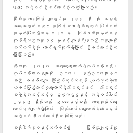
ဖြင့် တရားစွဲဆိုနိုင်ရေး ဆောင်ရွက်လျက်ရှိပါတယ်”ဟု
UEC အဖွဲ့ဝင် ဦးခင်မောင်ဦးက ပြောကြားသည်။
ပြီးစီးမှုအနေဖြင့် ကျူးလွန်သူ ၂၃၉ ဦး ကို အမှုတွဲ
အရေအတွက် ၁၉၅ မှုဖြင့် တရားစွဲဆိုရာတွင် ပြစ်ဒဏ်
ချမှတ်ပြီးသည့်အမှု ၁၂၁ မှု၊ ပြစ်ဒဏ်ချမှတ်ရန်
ကျန်ရှိသည့်အမှု ၇၄ မှုနှင့် ကျန်ရှိနေသည့် အမှုများကို
ဆက်လက်စွဲဆို ဆောင်ရွက်လျက်ရှိကြောင်း ဦးခင်မောင်ဦးက
ပြောကြားသည်။
ထို့အတူ ၂၀၂၀ အထွေထွေရွေးကောက်ပွဲလုပ်ငန်းစဉ်၊
လုပ်ငန်းတာဝန်များကို ဥပဒေ၊ နည်းဥပဒေများနှင့်
အညီ စနစ်တကျ ကြီးကြပ်ကွပ်ကဲရန် ပျက်ကွက်ခဲ့သော
ယခင်ပြည်ထောင်စုရွေးကောက်ပွဲကော်မရှင်နှင့် ကော်မရှင်
အဖွဲ့ခွဲအဆင့်ဆင့်မှ ဥက္ကဋ္ဌနှင့် အဖွဲ့ဝင်ပေါင်း
၂၄၄၉ ဦးကိုလည်း ဥပဒေနှင့်အညီ အရေးယူနိုင်ရေး
ဆောင်ရွက်လျက်ရှိကြောင်း ပြည်ထောင်စုရွေးကောက်ပွဲကော်မရှင်
အဖွဲ့ဝင် ဦးခင်မောင်ဦးက ပြောကြားသည်။
အဆိုပါကိစ္စနှင့်ဆက်စပ်၍ ပြစ်မှုကျူးလွန်သူ