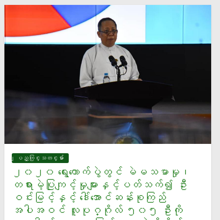
ျပည္တြင္းသတင္းမ်ား
၂၀၂၀ ရွေးကောက်ပွဲတွင် မဲမသမာမှု၊
တရားမဲ့ပြုကျင့်မှုများနှင့်ပတ်သက်၍ ဦး
ဝင်းမြင့်နှင့် ဒေါ်အောင်ဆန်းစုကြည်
အပါအဝင် လူပုဂ္ဂိုလ် ၅၀၅ ဦးကို