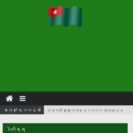
ေနာက္ဆံုးရသတင္းမ်ား
တစ္လကို လူတူစက္႐ုပ္ ၁၀၀၀ ထုတ္လုပ္မ
ယ့္ မစ္ဆူဘီရွီ
UFC 331 ၿပိဳင္ ပြဲ မွာ ထိပ္ဆုံးေခါင္ ပြဲ ႀကီးအျဖစ္ ထိုး ရ ေတာ့ မယ့္ လက္ရွိ
ပါတီေရးရာ