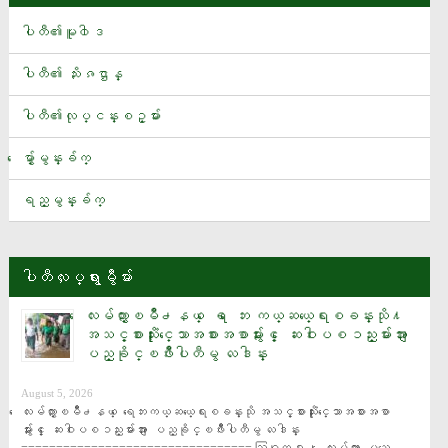
ခ်န္ပီယံ ‌Joshua Van
ပါတီ၏မူ၀ါဒ
ယြမ္ ၂၀၀၀ တန္ က်န္းမာေရး လက္ စြပ္ Casio မိတ္ဆက္
ႏိုင္ငံေတာ္သမၼတ ထိုင္းႏိုင္ငံသို႔ ေရာက္ရွိ
ပါတီ၏ သႏိၷဌာန္
ေလ့က်င့္ေရး ဝတ္စုံ အ တြ က္ ေပါင္ သန္း ၂၀ တန္ စ ပြ န္ဆာ စာခ်ဳပ္ကို မ
ပါတီ၏လုပ္ငန္းစဥ္မ်ား
န္ယူ ခ်ဳပ္ဆို
ျမန္မာ့လက္ေ႐ြးစင္ အမ်ိဳးသားအသင္းႏွင့္ အမ်ိဳးသမီးအသင္းတို႔ ကြင္း သြင္း ျခ
ေမွ်ာ္မွန္းခ်က္
င္းခတ္ကစားနည္း၌ ေငြ တံဆိပ္ဆုမ်ားအသီးသီး ဆြတ္ခူး
ရည္မွန္းခ်က္
ေလးမ်က္ႏွာၿမိဳ႕နယ္ ေရ ေဘး ကယ္ဆယ္ေရးစခန္းသို႔ အသင့္စားသုံးႏိုင္ေသာအစား
အစာမ်ားႏွင့္ ေဆးဝါးပစၥည္းမ်ားအား ျပည္ခိုင္ၿဖိဳးပါတီမွ လႉဒါန္း
ေရႀကီးနစ္ျမဳပ္မႈဒဏ္ခံရသည့္ ေက်း႐ြာမ်ားရွိ ျပည္သူမ်ားအား ျပည္ခိုင္ၿဖိဳး
ပါတီလႈပ္ရွားမွဳမ်ား
ပါတီက ကူညီေထာက္ပံ့
ေလးမ်က္ႏွာၿမိဳ႕နယ္ ေရ ေဘး ကယ္ဆယ္ေရးစခန္းသို႔
ဒီယိုမန္ဒီကို ရီးယဲလ္မက္ဒရစ္အသင္း ေခၚယူ
အသင့္စားသုံးႏိုင္ေသာအစားအစာမ်ားႏွင့္ ေဆးဝါးပစၥည္းမ်ားအား ျ
ျပည္ တြင္း စက္သုံးဆီေဈး တစ္လီတာလွ်င္ က်ပ္ ၁၇၀ မွ ၂၆၅ အထိ ျမင့္
ပည္ခိုင္ၿဖိဳးပါတီမွ လႉဒါန္း
တက္
August 5, 2026
ေလးမ်က္ႏွာၿမိဳ႕နယ္ ေရေဘးကယ္ဆယ္ေရးစခန္းသို အသင့္စားသုံးႏိုင္ေသာအစားအစာ
မ်ားႏွင့္ ေဆးဝါးပစၥည္းမ်ားအား ျပည္ခိုင္ၿဖိဳးပါတီမွ လႉဒါန္း 