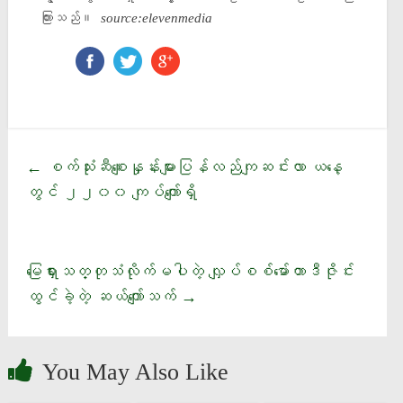
ကြားသည်။
source:elevenmedia
စက်သုံးဆီစျေးနှုန်းများပြန်လည်ကျဆင်းလာ ယနေ့
←
တွင် ၂၂၀၀ ကျပ်ကျော်ရှိ
မြေရှားသတ္တုသံလိုက်မပါတဲ့ လျှပ်စစ်မော်တာဒီဇိုင်း
ထွင်ခဲ့တဲ့ ဆယ်ကျော်သက်
→
You May Also Like