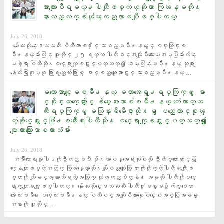
အားထားျပဳရမယ္႕ပါတီျဖစ္တယ္ဆိုတာ ကြၽန္မတို႔
နားလည္လက္ခံယုံၾကည္လာၿပီျဖစ္ပါတယ္
July 26, 2018
  မႏၲေလးတိုင္းေဒသႀကီး မိတီၴလာခ႐ိုင္ သာစည္ၿမိဳ႕နယ္ႏွင့္ ဝမ္းတြင္းၿ
မိဳ႕နယ္မ်ားတြင္ ဇူလိုင္ ၂၅ ရက္က ပါတီဝင္အဆိုျပဳလႊာေပးအပ္ပြဲမ်ားက်င္း
ပခဲ့ရာ ပါတီသို႔ဝင္ေရာက္ျခင္းႏွင့္ပတ္သက္၍ ဝမ္းတြင္းၿမိဳ႕နယ္ ဘုရားျ
ဖဴေက်းရြာအုပ္စု ရြာရွည္ေက်းရြာမွ ေမာင္စည္သူေအာင္ႏွင့္ သာစည္ၿမိဳ႕နယ္ …
မဟာေအာင္ေျမၿမိဳ႕နယ္ မဟာအေရွ႕ရပ္ကြက္မွ ေမာ
င္စုိင္းထက္ေက်ာ္ႏွင့္ ခ်မ္းေအးသာစံၿမိဳ႕နယ္ ကံေကာက္ႀ
ကီးရပ္ကြက္မွ မယြန္းမီမီေဇာ္တုိ႔မွ ျပည္ေထာင္စုၾ
ကံ့ခုိင္ေရးႏွင့္ဖြံ႕ၿဖိဳးေရးပါတီသုိ႔ ဝင္ေရာက္ျခင္းႏွင့္ပတ္သက္၍ ​ေျ
ပာျကားသြား​ေသာစကားသံမ်ား
July 26, 2018
  အမ်ဳိးသားေရးမူဝါဒကိုဦးတည္ၿပီး ဒို႔တာဝန္အေရးသံုးပါးကို ဦးထိပ္ထားေဆာင္ရြ
က္ေနတာျဖစ္တဲ့အတြက္ ကြၽန္ေတာ္တို႔လိုျပည္သူေတြ အားကိုးထိုက္တဲ့ပါတီႀကီးျဖ
စ္တာကို သိျမင္ၾကားသိရတဲ့အတြက္ ယံုၾကည္စိတ္နဲ႔ အခုလို ပါတီကိုဝင္ေ
ရာက္လာျခင္းျဖစ္ပါတယ္​။ မႏၲေလးတိုင္းေဒသႀကီး ပါတီ႐ံုးခန္းမ၌က်င္းပေသာ 
မႏၲေလးၿမိဳ႕ေပၚေလးၿမိဳ႕နယ္ ပါတီဝင္အဆုိျပဳလႊာစုေပါင္းေပးအပ္ပြဲအခမ္း
အနားကုိ ဇူလိုင္ …