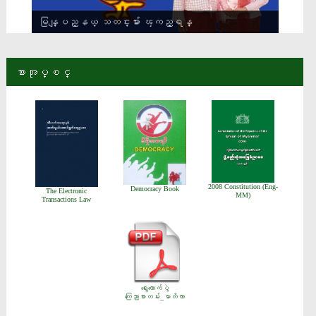
မြန္ျပည္နယ္ သတင္းမ်ား ၾကည့္ရန္
စာအုပ္စင္
2008 Constitution (Eng-
Democracy Book
The Electronic
MM)
Transactions Law
ရွေးကောက်ပွဲ
ကြေညာစာတမ်း_မာတိကာ